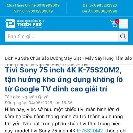
Mua Hàng Online:
0918969699
Đại Lý:
0983262323
Ninh Bình:
0912339019
Dự Án:
0983666996
0
Dịch Vụ Sửa Chữa Bảo Dưỡng
Máy Giặt - Máy Sấy
Trung Tâm Bảo
Trang chủ
/
Kinh Nghiệm Hay
/
Tư Vấn về Tivi
Tivi Sony 75 inch 4K K-75S20M2,
tận hưởng kho ứng dụng khổng lồ
từ Google TV đỉnh cao giải trí
Tác giả: Nguyễn Quyết
Đăng ngày: 04/05/2026, lúc 15:35
Hiện nay, việc sở hữu một chiếc tivi màn hình lớn đi
kèm hệ điều hành thông minh đã trở thành xu hướng
tất yếu. Nổi bật trong phân khúc tivi tầm trung hiện
nay, model tivi Sony 75 inch 4K
K-75S20M2
không chỉ