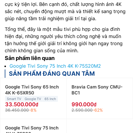
cực kỳ tiện lợi. Bên cạnh đó, chất lượng hình ảnh 4K
sắc nét, chuyển động mượt mà và thiết kế sang trọng
giúp nâng tầm trải nghiệm giải trí tại gia.
Tổng thể, đây là một mẫu tivi phù hợp cho gia đình
hiện đại, những người yêu thích công nghệ và muốn
tận hưởng thế giới giải trí không giới hạn ngay trong
chính không gian sống của mình.
Sản phẩm liên quan
Google Tivi Sony 75 Inch 4K K-75S20M2
SẢN PHẨM ĐÁNG QUAN TÂM
Google Tivi Sony 65 Inch
Bravia Cam Sony CMU-
4K K-65XR50
BC1
Smart TV
Google TV
65 Inch
33.500.000
990.000
36.450.000
-8%
2.590.000
-62%
Google Tivi Sony 75 Inch