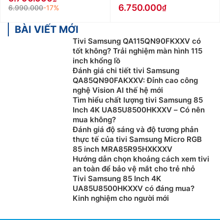
6.750.000
6.990.000
-17%
BÀI VIẾT MỚI
Tivi Samsung QA115QN90FKXXV có
tốt không? Trải nghiệm màn hình 115
inch khổng lồ
Đánh giá chi tiết tivi Samsung
QA85QN90FAKXXV: Đỉnh cao công
nghệ Vision AI thế hệ mới
Tìm hiểu chất lượng tivi Samsung 85
Inch 4K UA85U8500HKXXV – Có nên
mua không?
Đánh giá độ sáng và độ tương phản
thực tế của tivi Samsung Micro RGB
85 inch MRA85R95HXKXXV
Hướng dẫn chọn khoảng cách xem tivi
an toàn để bảo vệ mắt cho trẻ nhỏ
Tivi Samsung 85 Inch 4K
UA85U8500HKXXV có đáng mua?
Kinh nghiệm cho người mới