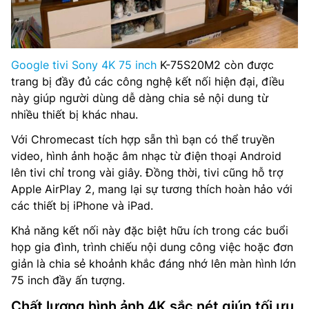
Google tivi Sony 4K 75 inch
K-75S20M2 còn được
trang bị đầy đủ các công nghệ kết nối hiện đại, điều
này giúp người dùng dễ dàng chia sẻ nội dung từ
nhiều thiết bị khác nhau.
Với Chromecast tích hợp sẵn thì bạn có thể truyền
video, hình ảnh hoặc âm nhạc từ điện thoại Android
lên tivi chỉ trong vài giây. Đồng thời, tivi cũng hỗ trợ
Apple AirPlay 2, mang lại sự tương thích hoàn hảo với
các thiết bị iPhone và iPad.
Khả năng kết nối này đặc biệt hữu ích trong các buổi
họp gia đình, trình chiếu nội dung công việc hoặc đơn
giản là chia sẻ khoảnh khắc đáng nhớ lên màn hình lớn
75 inch đầy ấn tượng.
Chất lượng hình ảnh 4K sắc nét giúp tối ưu