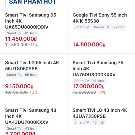
SẢN PHẨM HOT
Smart Tivi Samsung 65
Google Tivi Sony 55 Inch
Inch 4K
4K K-55S30
UA65DU8000KXXV
Smart TV
Google TV
55 Inch
Smart TV
65 Inch
11.450.000
14.500.000
12.850.000
-11%
Smart Tivi LG 55 Inch 4K
Smart Tivi Samsung 75
55UT8050PSB
Inch 4K
UA75DU8000KXXV
Smart TV
55 Inch
Smart TV
75 Inch
9.150.000
17.000.000
10.150.000
-10%
19.050.000
-11%
Smart Tivi Samsung 43
Smart Tivi LG 43 Inch 4K
Inch 4K
43UA7350PSB
UA43DU7000KXXV
Smart TV
43 Inch
Smart TV
43 Inch
5.790.000