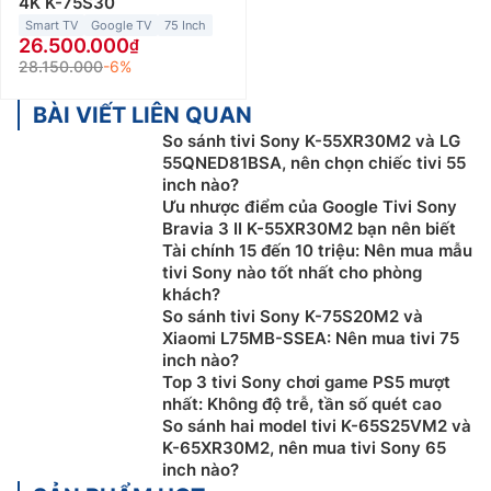
4K K-75S30
Smart TV
Google TV
75 Inch
26.500.000
28.150.000
-6%
BÀI VIẾT LIÊN QUAN
So sánh tivi Sony K-55XR30M2 và LG
55QNED81BSA, nên chọn chiếc tivi 55
inch nào?
Ưu nhược điểm của Google Tivi Sony
Bravia 3 II K-55XR30M2 bạn nên biết
Tài chính 15 đến 10 triệu: Nên mua mẫu
tivi Sony nào tốt nhất cho phòng
khách?
So sánh tivi Sony K-75S20M2 và
Xiaomi L75MB-SSEA: Nên mua tivi 75
inch nào?
Top 3 tivi Sony chơi game PS5 mượt
nhất: Không độ trễ, tần số quét cao
So sánh hai model tivi K-65S25VM2 và
K-65XR30M2, nên mua tivi Sony 65
inch nào?