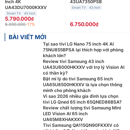
Inch 4K
43UA7350PSB
UA43DU7000KXXV
Smart TV
43 Inch
Smart TV
43 Inch
5.790.000
6.750.000
6.990.000
-17%
BÀI VIẾT MỚI
Tại sao tivi LG Nano 75 inch 4K AI
75NU855BPSA lại thích hợp với phòng
khách lớn?
Review tivi Samsung 43 inch
UA43U8000HKXXV với trợ lý Vision AI
có thần kỳ?
Bật mí lý do tivi Samsung 65 inch
UA65U8500HKXXV là lựa chọn thông
minh cho phòng khách
Vì sao 2026 nhiều gia đình lựa chọn
tivi LG Qned 65 inch 65QNED86BSA?
Review chất lượng tivi Samsung Mini
LED Vision AI 65 inch
UA65M8XHAKXXV
Tivi Samsung QA115QN90FKXXV có