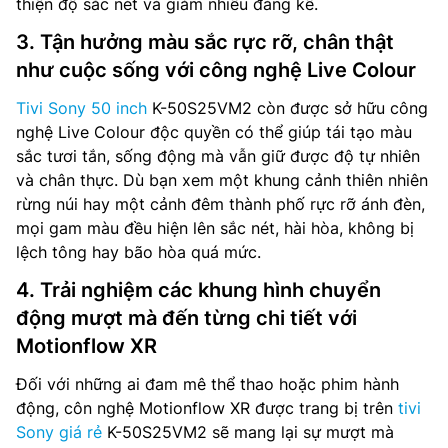
thiện độ sắc nét và giảm nhiễu đáng kể.
3. Tận hưởng màu sắc rực rỡ, chân thật
như cuộc sống với công nghệ Live Colour
Tivi Sony 50 inch
K-50S25VM2 còn được sở hữu công
nghệ Live Colour độc quyền có thể giúp tái tạo màu
sắc tươi tắn, sống động mà vẫn giữ được độ tự nhiên
và chân thực. Dù bạn xem một khung cảnh thiên nhiên
rừng núi hay một cảnh đêm thành phố rực rỡ ánh đèn,
mọi gam màu đều hiện lên sắc nét, hài hòa, không bị
lệch tông hay bão hòa quá mức.
4. Trải nghiệm các khung hình chuyển
động mượt mà đến từng chi tiết với
Motionflow XR
Đối với những ai đam mê thể thao hoặc phim hành
động, côn nghệ Motionflow XR được trang bị trên
tivi
Sony giá rẻ
K-50S25VM2 sẽ mang lại sự mượt mà