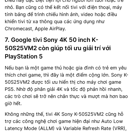
Điều này đặc biệt tiện lợi cho người lớn tuổi hoặc trẻ
nhỏ. Bạn cũng có thể kết nối tivi với điện thoại, máy
tính bảng để trình chiếu hình ảnh, video hoặc điều
khiển tivi từ xa thông qua các ứng dụng như
Chromecast, Apple AirPlay.
7. Google tivi Sony 4K 50 inch K-
50S25VM2 còn giúp tối ưu giải trí với
PlayStation 5
Nếu bạn là một game thủ hoặc gia đình có trẻ em yêu
thích chơi game, thì đây là một điểm cộng lớn. Sony K-
50S25VM2 được tối ưu hiển thị cho máy chơi game
PS5. Nhờ độ phân giải 4K và tốc độ phản hồi nhanh,
các trò chơi sẽ trở nên chân thực và mượt mà hơn bao
giờ hết.
Không những thế, tivi 4K Sony K-50S25VM2 cũng hỗ
trợ các công nghệ chơi game hiện đại như Auto Low
Latency Mode (ALLM) và Variable Refresh Rate (VRR),