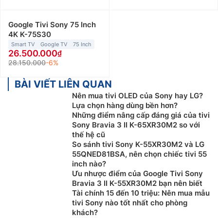
Google Tivi Sony 75 Inch
4K K-75S30
Smart TV
Google TV
75 Inch
26.500.000
28.150.000
-6%
BÀI VIẾT LIÊN QUAN
Nên mua tivi OLED của Sony hay LG?
Lựa chọn hàng dùng bền hơn?
Những điểm nâng cấp đáng giá của tivi
Sony Bravia 3 II K-65XR30M2 so với
thế hệ cũ
So sánh tivi Sony K-55XR30M2 và LG
55QNED81BSA, nên chọn chiếc tivi 55
inch nào?
Ưu nhược điểm của Google Tivi Sony
Bravia 3 II K-55XR30M2 bạn nên biết
Tài chính 15 đến 10 triệu: Nên mua mẫu
tivi Sony nào tốt nhất cho phòng
khách?