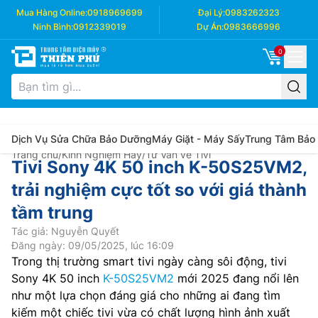
Mua Hàng Online:
0918969699
Đại Lý:
0983262323
Ninh Bình:
0912339019
Dự Án:
0983666996
0
Dịch Vụ Sửa Chữa Bảo Dưỡng
Máy Giặt - Máy Sấy
Trung Tâm Bảo
Trang chủ
/
Kinh Nghiệm Hay
/
Tư Vấn về Tivi
Tivi Sony 4K 50 inch K-50S25VM2,
trải nghiệm cực tốt so với giá thành
tầm trung
Tác giả: Nguyễn Quyết
Đăng ngày: 09/05/2025, lúc 16:09
Trong thị trường smart tivi ngày càng sôi động, tivi
Sony 4K 50 inch
K-50S25VM2
mới 2025 đang nổi lên
như một lựa chọn đáng giá cho những ai đang tìm
kiếm một chiếc tivi vừa có chất lượng hình ảnh xuất