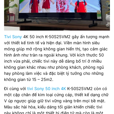
Tivi Sony
4K 50 inch K-50S25VM2 gây ấn tượng mạnh
với thiết kế tinh tế và hiện đại. Viền màn hình siêu
mỏng giúp mở rộng không gian hiển thị, tạo cảm giác
hình ảnh như tràn ra ngoài khung. Với kích thước 50
inch vừa phải, chiếc tivi này dễ dàng bố trí ở nhiều
không gian khác nhau như phòng khách, phòng ngủ
hay phòng làm việc và đặc biệt lý tưởng cho những
không gian từ 15 – 25m2.
Đi cùng với
tivi Sony 50 inch 4K
K-50S25VM2 còn có
một cặp chân đế kim loại cứng cáp, thiết kế dạng chữ
V úp ngược giúp giữ tivi vững vàng trên mọi bề mặt.
Màu sắc hài hòa, kiểu dáng tối giản khiến chiếc tivi
này không chỉ là một thiết bị điện tử mà còn là một