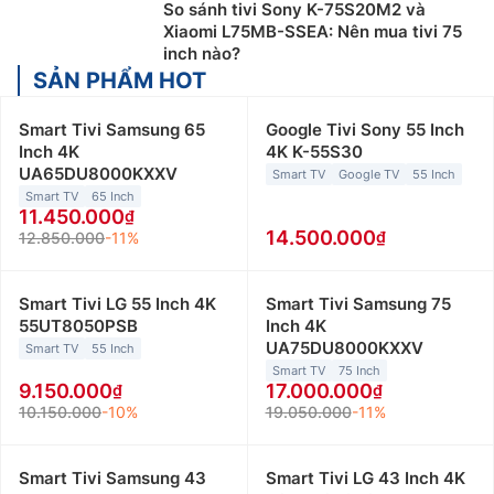
So sánh tivi Sony K-75S20M2 và
Xiaomi L75MB-SSEA: Nên mua tivi 75
inch nào?
SẢN PHẨM HOT
Smart Tivi Samsung 65
Google Tivi Sony 55 Inch
Inch 4K
4K K-55S30
UA65DU8000KXXV
Smart TV
Google TV
55 Inch
Smart TV
65 Inch
11.450.000
14.500.000
12.850.000
-11%
Smart Tivi LG 55 Inch 4K
Smart Tivi Samsung 75
55UT8050PSB
Inch 4K
UA75DU8000KXXV
Smart TV
55 Inch
Smart TV
75 Inch
9.150.000
17.000.000
10.150.000
-10%
19.050.000
-11%
Smart Tivi Samsung 43
Smart Tivi LG 43 Inch 4K