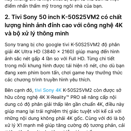
điểm nhấn thẩm mỹ trong ngôi nhà của bạn.
2. Tivi Sony 50 inch K-50S25VM2 có chất
lượng hình ảnh đỉnh cao với công nghệ 4K
và bộ xử lý thông minh
Sony trang bị cho google tivi K-50S25VM2 độ phân
giải 4K Ultra HD (3840 x 2160) giúp mang đến hình
ảnh sắc nét gấp 4 lần so với Full HD. Từng chi tiết
trong mỗi khung hình được tái hiện rõ nét, cho dù bạn
đang xem phim bom tấn, chơi game hay thưởng thức
các chương trình truyền hình yêu thích.
Bên cạnh đó,
tivi Sony 4K
K-50S25VM2 còn được sở
hữu công nghệ 4K X-Reality™ PRO sẽ nâng cấp nội
dung có độ phân giải thấp lên gần chuẩn 4K, điều này
giúp mang lại trải nghiệm thị giác tuyệt vời kể cả với
những nội dung không phải 4K gốc. Cùng với đó là bộ
xử lý X1 mạnh mẽ giúp tăng cường độ tương phản, cải