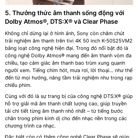
5. Thưởng thức âm thanh sống động với
Dolby Atmos®, DTS:X® và Clear Phase
Không chỉ dừng lại ở hình ảnh, Sony còn chăm chút
trải nghiệm âm thanh trên tivi 4K 50 inch K-50S25VM2
bằng loạt công nghệ hiện đại. Trong đó nổi bật đó là
công nghệ Dolby Atmos® mang đến âm thanh vòm đa
chiều, tạo cảm giác âm thanh bao trùm xung quanh
người xem. Tiếng chim hót, mưa rơi, lời thoại… như thể
đến từ mọi hướng, nâng tầm trải nghiệm như trong rạp
chiếu phim.
Cùng với đó là sự trang bị của công nghệ DTS:X® giúp
hỗ trợ giải mã âm thanh chất lượng cao, giúp truyền
tải chi tiết từng âm thanh nhỏ nhất – từ tiếng bước
chân trong phim kinh dị cho đến nhạc nền trong các
chương trình ca nhạc.
Đặc biệt còn có thêm công nghệ Clear Phase sẽ giúp