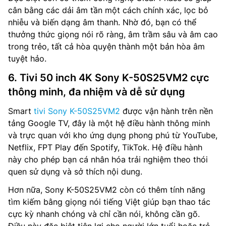
cân bằng các dải âm tần một cách chính xác, lọc bỏ
nhiễu và biến dạng âm thanh. Nhờ đó, bạn có thể
thưởng thức giọng nói rõ ràng, âm trầm sâu và âm cao
trong trẻo, tất cả hòa quyện thành một bản hòa âm
tuyệt hảo.
6. Tivi 50 inch 4K Sony K-50S25VM2 cực
thông minh, đa nhiệm và dễ sử dụng
Smart
tivi Sony K-50S25VM2
được vận hành trên nền
tảng Google TV, đây là một hệ điều hành thông minh
và trực quan với kho ứng dụng phong phú từ YouTube,
Netflix, FPT Play đến Spotify, TikTok. Hệ điều hành
này cho phép bạn cá nhân hóa trải nghiệm theo thói
quen sử dụng và sở thích nội dung.
Hơn nữa, Sony K-50S25VM2 còn có thêm tính năng
tìm kiếm bằng giọng nói tiếng Việt giúp bạn thao tác
cực kỳ nhanh chóng và chỉ cần nói, không cần gõ.