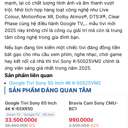
mạnh, lại có chất lượng hình ảnh và âm thanh vượt
trội. Nhờ tích hợp hàng loạt công nghệ như Live
Colour, Motionflow XR, Dolby Atmos®, DTS:X®, Clear
Phase cùng hệ điều hành Google TV,… mẫu tivi mới
2025 này không chỉ là công cụ giải trí mà còn là trung
tâm công nghệ trong gia đình bạn.
Nếu bạn đang tìm kiếm một chiếc tivi đáng đồng tiền
bát gạo cho nhu cầu xem phim, nghe nhạc, chơi game
hay kết nối cả nhà thì tivi Sony K-50S25VM2 chính là
ứng viên sáng giá nhất trong năm 2025.
Sản phẩm liên quan
Google Tivi Sony 50 Inch 4K K-50S25VM2
SẢN PHẨM ĐÁNG QUAN TÂM
Google Tivi Sony 65 Inch
Bravia Cam Sony CMU-
4K K-65XR50
BC1
Smart TV
Google TV
65 Inch
33.500.000
990.000
36.450.000
-8%
2.590.000
-62%