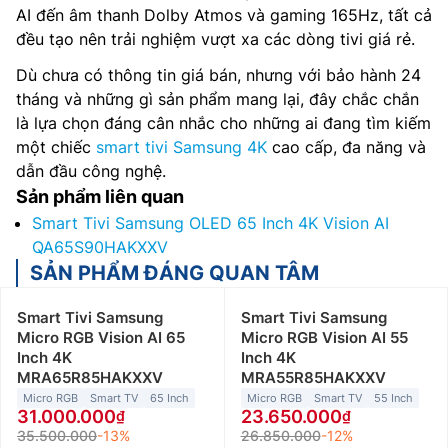
AI đến âm thanh Dolby Atmos và gaming 165Hz, tất cả
đều tạo nên trải nghiệm vượt xa các dòng tivi giá rẻ.
Dù chưa có thông tin giá bán, nhưng với bảo hành 24
tháng và những gì sản phẩm mang lại, đây chắc chắn
là lựa chọn đáng cân nhắc cho những ai đang tìm kiếm
một chiếc
smart tivi Samsung 4K
cao cấp, đa năng và
dẫn đầu công nghệ.
Sản phẩm liên quan
Smart Tivi Samsung OLED 65 Inch 4K Vision AI
QA65S90HAKXXV
SẢN PHẨM ĐÁNG QUAN TÂM
Smart Tivi Samsung
Smart Tivi Samsung
Micro RGB Vision AI 65
Micro RGB Vision AI 55
Inch 4K
Inch 4K
MRA65R85HAKXXV
MRA55R85HAKXXV
Micro RGB
Smart TV
65 Inch
Micro RGB
Smart TV
55 Inch
31.000.000
23.650.000
35.500.000
-13%
26.850.000
-12%