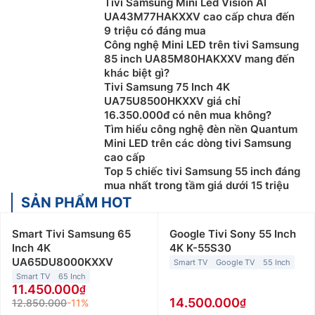
Tivi Samsung Mini Led Vision AI
UA43M77HAKXXV cao cấp chưa đến
9 triệu có đáng mua
Công nghệ Mini LED trên tivi Samsung
85 inch UA85M80HAKXXV mang đến
khác biệt gì?
Tivi Samsung 75 Inch 4K
UA75U8500HKXXV giá chỉ
16.350.000đ có nên mua không?
Tìm hiểu công nghệ đèn nền Quantum
Mini LED trên các dòng tivi Samsung
cao cấp
Top 5 chiếc tivi Samsung 55 inch đáng
mua nhất trong tầm giá dưới 15 triệu
SẢN PHẨM HOT
Smart Tivi Samsung 65
Google Tivi Sony 55 Inch
Inch 4K
4K K-55S30
UA65DU8000KXXV
Smart TV
Google TV
55 Inch
Smart TV
65 Inch
11.450.000
14.500.000
12.850.000
-11%