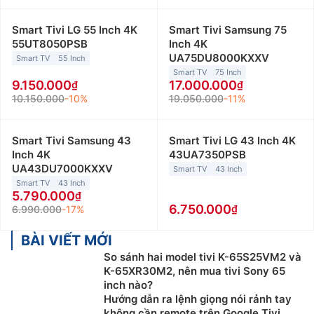
Smart Tivi LG 55 Inch 4K
Smart Tivi Samsung 75
55UT8050PSB
Inch 4K
UA75DU8000KXXV
Smart TV
55 Inch
Smart TV
75 Inch
9.150.000
17.000.000
10.150.000
-10%
19.050.000
-11%
Smart Tivi Samsung 43
Smart Tivi LG 43 Inch 4K
Inch 4K
43UA7350PSB
UA43DU7000KXXV
Smart TV
43 Inch
Smart TV
43 Inch
5.790.000
6.750.000
6.990.000
-17%
BÀI VIẾT MỚI
So sánh hai model tivi K-65S25VM2 và
K-65XR30M2, nên mua tivi Sony 65
inch nào?
Hướng dẫn ra lệnh giọng nói rảnh tay
không cần remote trên Google Tivi