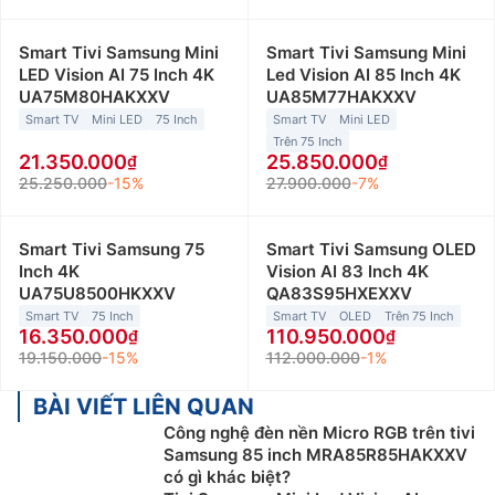
Smart Tivi Samsung Mini
Smart Tivi Samsung Mini
LED Vision AI 75 Inch 4K
Led Vision AI 85 Inch 4K
UA75M80HAKXXV
UA85M77HAKXXV
Smart TV
Mini LED
75 Inch
Smart TV
Mini LED
Trên 75 Inch
21.350.000
25.850.000
25.250.000
-15%
27.900.000
-7%
Smart Tivi Samsung 75
Smart Tivi Samsung OLED
Inch 4K
Vision AI 83 Inch 4K
UA75U8500HKXXV
QA83S95HXEXXV
Smart TV
75 Inch
Smart TV
OLED
Trên 75 Inch
16.350.000
110.950.000
19.150.000
-15%
112.000.000
-1%
BÀI VIẾT LIÊN QUAN
Công nghệ đèn nền Micro RGB trên tivi
Samsung 85 inch MRA85R85HAKXXV
có gì khác biệt?