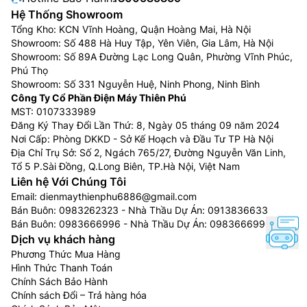
Hệ Thống Showroom
Tổng Kho: KCN Vĩnh Hoàng, Quận Hoàng Mai, Hà Nội
Showroom: Số 488 Hà Huy Tập, Yên Viên, Gia Lâm, Hà Nội
Showroom: Số 89A Đường Lạc Long Quân, Phường Vĩnh Phúc,
Phú Thọ
Showroom: Số 331 Nguyễn Huệ, Ninh Phong, Ninh Bình
Công Ty Cổ Phần Điện Máy Thiên Phú
MST: 0107333989
Đăng Ký Thay Đổi Lần Thứ: 8, Ngày 05 tháng 09 năm 2024
Nơi Cấp: Phòng DKKD - Sở Kế Hoạch và Đầu Tư TP Hà Nội
Địa Chỉ Trụ Sở: Số 2, Ngách 765/27, Đường Nguyễn Văn Linh,
Tổ 5 P.Sài Đồng, Q.Long Biên, TP.Hà Nội, Việt Nam
Liên hệ Với Chúng Tôi
Email:
dienmaythienphu6886@gmail.com
Bán Buôn:
0983262323
- Nhà Thầu Dự Án:
0913836633
Bán Buôn:
0983666996
- Nhà Thầu Dự Án:
0983666996
Dịch vụ khách hàng
Phương Thức Mua Hàng
Hình Thức Thanh Toán
Chính Sách Bảo Hành
Chính sách Đổi – Trả hàng hóa