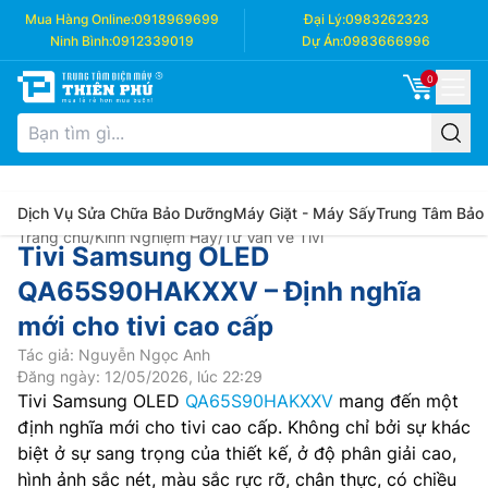
Mua Hàng Online:
0918969699
Đại Lý:
0983262323
Ninh Bình:
0912339019
Dự Án:
0983666996
0
Dịch Vụ Sửa Chữa Bảo Dưỡng
Máy Giặt - Máy Sấy
Trung Tâm Bảo
Trang chủ
/
Kinh Nghiệm Hay
/
Tư Vấn về Tivi
Tivi Samsung OLED
QA65S90HAKXXV – Định nghĩa
mới cho tivi cao cấp
Tác giả: Nguyễn Ngọc Anh
Đăng ngày: 12/05/2026, lúc 22:29
Tivi Samsung OLED
QA65S90HAKXXV
mang đến một
định nghĩa mới cho tivi cao cấp. Không chỉ bởi sự khác
biệt ở sự sang trọng của thiết kế, ở độ phân giải cao,
hình ảnh sắc nét, màu sắc rực rỡ, chân thực, có chiều