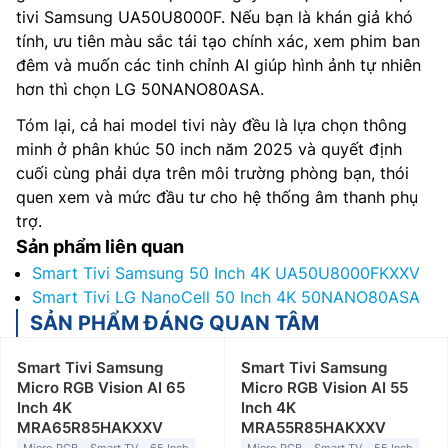
tivi Samsung UA50U8000F. Nếu bạn là khán giả khó
tính, ưu tiên màu sắc tái tạo chính xác, xem phim ban
đêm và muốn các tinh chỉnh AI giúp hình ảnh tự nhiên
hơn thì chọn LG 50NANO80ASA.
Tóm lại, cả hai model tivi này đều là lựa chọn thông
minh ở phân khúc 50 inch năm 2025 và quyết định
cuối cùng phải dựa trên môi trường phòng bạn, thói
quen xem và mức đầu tư cho hệ thống âm thanh phụ
trợ.
Sản phẩm liên quan
Smart Tivi Samsung 50 Inch 4K UA50U8000FKXXV
Smart Tivi LG NanoCell 50 Inch 4K 50NANO80ASA
SẢN PHẨM ĐÁNG QUAN TÂM
Smart Tivi Samsung
Smart Tivi Samsung
Micro RGB Vision AI 65
Micro RGB Vision AI 55
Inch 4K
Inch 4K
MRA65R85HAKXXV
MRA55R85HAKXXV
Micro RGB
Smart TV
65 Inch
Micro RGB
Smart TV
55 Inch