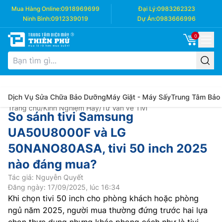
Mua Hàng Online:
0918969699
Đại Lý:
0983262323
Ninh Bình:
0912339019
Dự Án:
0983666996
0
Dịch Vụ Sửa Chữa Bảo Dưỡng
Máy Giặt - Máy Sấy
Trung Tâm Bảo
Trang chủ
/
Kinh Nghiệm Hay
/
Tư Vấn về Tivi
So sánh tivi Samsung
UA50U8000F và LG
50NANO80ASA, tivi 50 inch 2025
nào đáng mua?
Tác giả: Nguyễn Quyết
Đăng ngày: 17/09/2025, lúc 16:34
Khi chọn tivi 50 inch cho phòng khách hoặc phòng
ngủ năm 2025, người mua thường đứng trước hai lựa