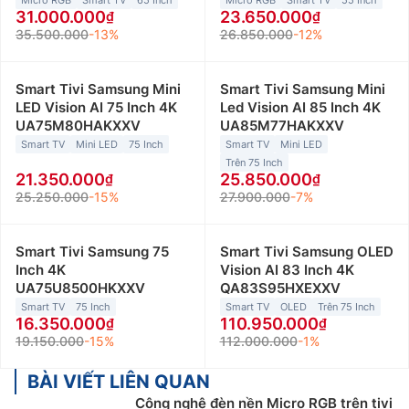
31.000.000
23.650.000
35.500.000
-13%
26.850.000
-12%
Smart Tivi Samsung Mini
Smart Tivi Samsung Mini
LED Vision AI 75 Inch 4K
Led Vision AI 85 Inch 4K
UA75M80HAKXXV
UA85M77HAKXXV
Smart TV
Mini LED
75 Inch
Smart TV
Mini LED
Trên 75 Inch
21.350.000
25.850.000
25.250.000
-15%
27.900.000
-7%
Smart Tivi Samsung 75
Smart Tivi Samsung OLED
Inch 4K
Vision AI 83 Inch 4K
UA75U8500HKXXV
QA83S95HXEXXV
Smart TV
75 Inch
Smart TV
OLED
Trên 75 Inch
16.350.000
110.950.000
19.150.000
-15%
112.000.000
-1%
BÀI VIẾT LIÊN QUAN
Công nghệ đèn nền Micro RGB trên tivi