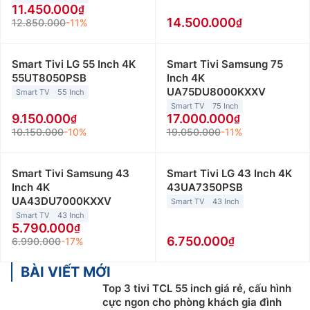
11.450.000
14.500.000
12.850.000
-11%
Smart Tivi LG 55 Inch 4K
Smart Tivi Samsung 75
55UT8050PSB
Inch 4K
UA75DU8000KXXV
Smart TV
55 Inch
Smart TV
75 Inch
9.150.000
17.000.000
10.150.000
-10%
19.050.000
-11%
Smart Tivi Samsung 43
Smart Tivi LG 43 Inch 4K
Inch 4K
43UA7350PSB
UA43DU7000KXXV
Smart TV
43 Inch
Smart TV
43 Inch
5.790.000
6.750.000
6.990.000
-17%
BÀI VIẾT MỚI
Top 3 tivi TCL 55 inch giá rẻ, cấu hình
cực ngon cho phòng khách gia đình