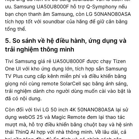
ưu. Samsung UA50U8000F hỗ trợ Q-Symphony nếu
bạn chọn thanh âm Samsung, còn LG 50NANO80ASA
tích hợp tốt với soundbar của hãng để giữ cân bằng
tổng thể.
5. So sánh về hệ điều hành, ứng dụng và
trải nghiệm thông minh
Tivi Samsung giá rẻ UA50U8000F được chạy Tizen
One UI với kho ứng dụng lớn, tích hợp sẵn Samsung
TV Plus cung cấp kênh miễn phí và điều khiển bằng
giọng nói cùng remote SolarCell sạc bằng ánh sáng,
trải nghiệm dành cho người dùng muốn cài vào bật là
đã có nội dung.
Còn đối với tivi LG 50 inch 4K 50NANO80ASA lại sử
dụng webOS 25 và Magic Remote đem lại thao tác
mượt mà, hỗ trợ điều khiển bằng chuột bay và hệ sinh
thái ThinQ AI hợp với nhà thông minh. Về lâu dài, cả