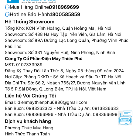
Mua Hàng Online:
0918969699
Hotline Bảo Hành:
1800585859
Hệ Thống Showroom
Tổng Kho: KCN Vĩnh Hoàng, Quận Hoàng Mai, Hà Nội
Showroom: Số 488 Hà Huy Tập, Yên Viên, Gia Lâm, Hà Nội
Showroom: Số 89A Đường Lạc Long Quân, Phường Vĩnh Phúc,
Phú Thọ
Showroom: Số 331 Nguyễn Huệ, Ninh Phong, Ninh Bình
Công Ty Cổ Phần Điện Máy Thiên Phú
MST: 0107333989
Đăng Ký Thay Đổi Lần Thứ: 8, Ngày 05 tháng 09 năm 2024
Nơi Cấp: Phòng DKKD - Sở Kế Hoạch và Đầu Tư TP Hà Nội
Địa Chỉ Trụ Sở: Số 2, Ngách 765/27, Đường Nguyễn Văn Linh,
Tổ 5 P.Sài Đồng, Q.Long Biên, TP.Hà Nội, Việt Nam
Liên hệ Với Chúng Tôi
Email:
dienmaythienphu6886@gmail.com
Bán Buôn:
0983262323
- Nhà Thầu Dự Án:
0913836633
Bán Buôn:
0983666996
- Nhà Thầu Dự Án:
0983666996
Dịch vụ khách hàng
Phương Thức Mua Hàng
Hình Thức Thanh Toán