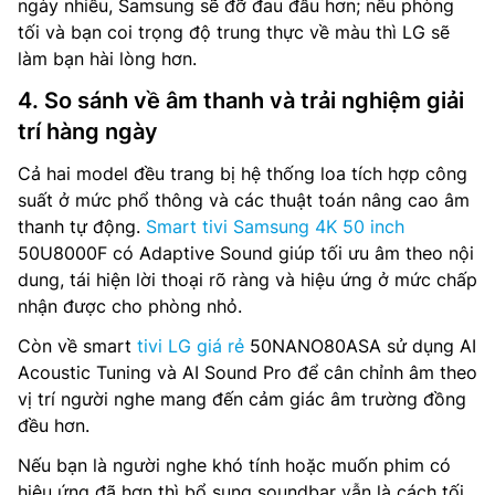
ngày nhiều, Samsung sẽ đỡ đau đầu hơn; nếu phòng
tối và bạn coi trọng độ trung thực về màu thì LG sẽ
làm bạn hài lòng hơn.
4. So sánh về âm thanh và trải nghiệm giải
trí hàng ngày
Cả hai model đều trang bị hệ thống loa tích hợp công
suất ở mức phổ thông và các thuật toán nâng cao âm
thanh tự động.
Smart tivi Samsung 4K 50 inch
50U8000F có Adaptive Sound giúp tối ưu âm theo nội
dung, tái hiện lời thoại rõ ràng và hiệu ứng ở mức chấp
nhận được cho phòng nhỏ.
Còn về smart
tivi LG giá rẻ
50NANO80ASA sử dụng AI
Acoustic Tuning và AI Sound Pro để cân chỉnh âm theo
vị trí người nghe mang đến cảm giác âm trường đồng
đều hơn.
Nếu bạn là người nghe khó tính hoặc muốn phim có
hiệu ứng đã hơn thì bổ sung soundbar vẫn là cách tối