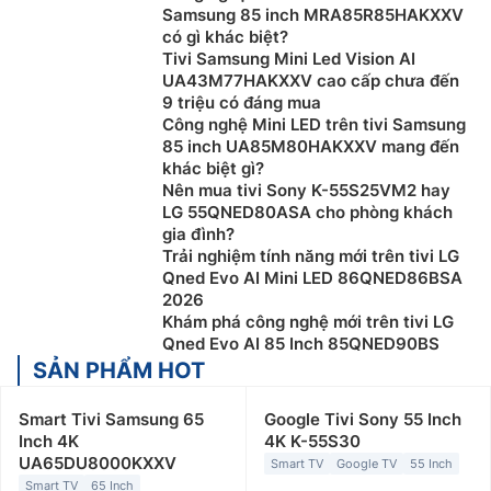
Samsung 85 inch MRA85R85HAKXXV
có gì khác biệt?
Tivi Samsung Mini Led Vision AI
UA43M77HAKXXV cao cấp chưa đến
9 triệu có đáng mua
Công nghệ Mini LED trên tivi Samsung
85 inch UA85M80HAKXXV mang đến
khác biệt gì?
Nên mua tivi Sony K-55S25VM2 hay
LG 55QNED80ASA cho phòng khách
gia đình?
Trải nghiệm tính năng mới trên tivi LG
Qned Evo AI Mini LED 86QNED86BSA
2026
Khám phá công nghệ mới trên tivi LG
Qned Evo AI 85 Inch 85QNED90BS
SẢN PHẨM HOT
Smart Tivi Samsung 65
Google Tivi Sony 55 Inch
Inch 4K
4K K-55S30
UA65DU8000KXXV
Smart TV
Google TV
55 Inch
Smart TV
65 Inch