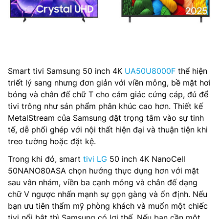
Smart tivi Samsung 50 inch 4K
UA50U8000F
thể hiện
triết lý sang nhưng đơn giản với viền mỏng, bề mặt hơi
bóng và chân đế chữ T cho cảm giác cứng cáp, đủ để
tivi trông như sản phẩm phân khúc cao hơn. Thiết kế
MetalStream của Samsung đặt trọng tâm vào sự tinh
tế, dễ phối ghép với nội thất hiện đại và thuận tiện khi
treo tường hoặc đặt kệ.
Trong khi đó, smart
tivi LG
50 inch 4K NanoCell
50NANO80ASA chọn hướng thực dụng hơn với mặt
sau vân nhám, viền ba cạnh mỏng và chân đế dạng
chữ V ngược nhấn mạnh sự gọn gàng và ổn định. Nếu
bạn ưu tiên thẩm mỹ phòng khách và muốn một chiếc
tivi nổi bật thì Samsung có lợi thế. Nếu bạn cần một