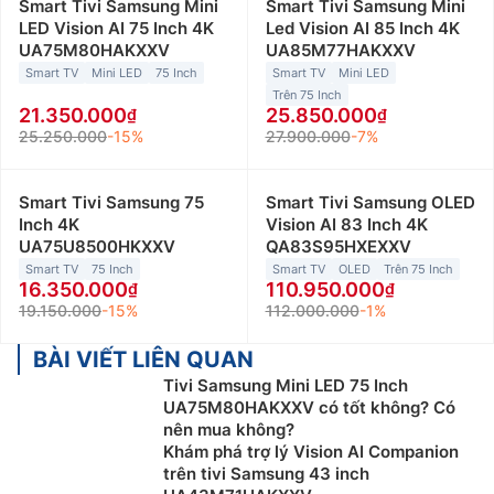
Smart Tivi Samsung Mini
Smart Tivi Samsung Mini
LED Vision AI 75 Inch 4K
Led Vision AI 85 Inch 4K
UA75M80HAKXXV
UA85M77HAKXXV
Smart TV
Mini LED
75 Inch
Smart TV
Mini LED
Trên 75 Inch
21.350.000
25.850.000
25.250.000
-15%
27.900.000
-7%
Smart Tivi Samsung 75
Smart Tivi Samsung OLED
Inch 4K
Vision AI 83 Inch 4K
UA75U8500HKXXV
QA83S95HXEXXV
Smart TV
75 Inch
Smart TV
OLED
Trên 75 Inch
16.350.000
110.950.000
19.150.000
-15%
112.000.000
-1%
BÀI VIẾT LIÊN QUAN
Tivi Samsung Mini LED 75 Inch
UA75M80HAKXXV có tốt không? Có
nên mua không?
Khám phá trợ lý Vision AI Companion
trên tivi Samsung 43 inch