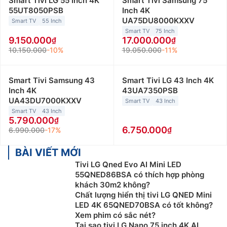
Smart Tivi LG 55 Inch 4K
Smart Tivi Samsung 75
55UT8050PSB
Inch 4K
UA75DU8000KXXV
Smart TV
55 Inch
Smart TV
75 Inch
9.150.000
17.000.000
10.150.000
-10%
19.050.000
-11%
Smart Tivi Samsung 43
Smart Tivi LG 43 Inch 4K
Inch 4K
43UA7350PSB
UA43DU7000KXXV
Smart TV
43 Inch
Smart TV
43 Inch
5.790.000
6.750.000
6.990.000
-17%
BÀI VIẾT MỚI
Tivi LG Qned Evo AI Mini LED
55QNED86BSA có thích hợp phòng
khách 30m2 không?
Chất lượng hiển thị tivi LG QNED Mini
LED 4K 65QNED70BSA có tốt không?
Xem phim có sắc nét?
Tại sao tivi LG Nano 75 inch 4K AI