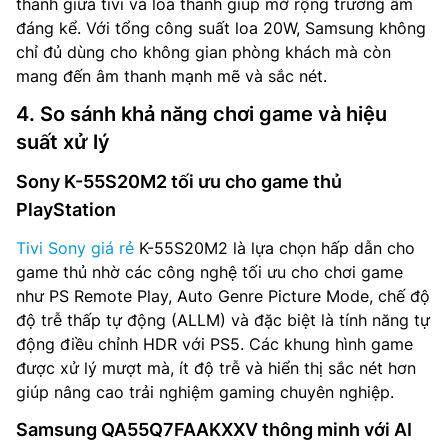
thanh giữa tivi và loa thanh giúp mở rộng trường âm
đáng kể. Với tổng công suất loa 20W, Samsung không
chỉ đủ dùng cho không gian phòng khách mà còn
mang đến âm thanh mạnh mẽ và sắc nét.
4. So sánh khả năng chơi game và hiệu
suất xử lý
Sony K-55S20M2 tối ưu cho game thủ
PlayStation
Tivi Sony giá rẻ
K-55S20M2 là lựa chọn hấp dẫn cho
game thủ nhờ các công nghệ tối ưu cho chơi game
như PS Remote Play, Auto Genre Picture Mode, chế độ
độ trễ thấp tự động (ALLM) và đặc biệt là tính năng tự
động điều chỉnh HDR với PS5. Các khung hình game
được xử lý mượt mà, ít độ trễ và hiển thị sắc nét hơn
giúp nâng cao trải nghiệm gaming chuyên nghiệp.
Samsung QA55Q7FAAKXXV thông minh với AI