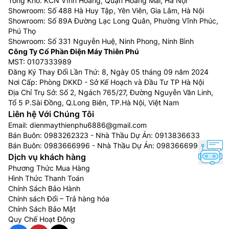
Tổng Kho: KCN Vĩnh Hoàng, Quận Hoàng Mai, Hà Nội
Showroom: Số 488 Hà Huy Tập, Yên Viên, Gia Lâm, Hà Nội
Showroom: Số 89A Đường Lạc Long Quân, Phường Vĩnh Phúc,
Phú Thọ
Showroom: Số 331 Nguyễn Huệ, Ninh Phong, Ninh Bình
Công Ty Cổ Phần Điện Máy Thiên Phú
MST: 0107333989
Đăng Ký Thay Đổi Lần Thứ: 8, Ngày 05 tháng 09 năm 2024
Nơi Cấp: Phòng DKKD - Sở Kế Hoạch và Đầu Tư TP Hà Nội
Địa Chỉ Trụ Sở: Số 2, Ngách 765/27, Đường Nguyễn Văn Linh,
Tổ 5 P.Sài Đồng, Q.Long Biên, TP.Hà Nội, Việt Nam
Liên hệ Với Chúng Tôi
Email:
dienmaythienphu6886@gmail.com
Bán Buôn:
0983262323
- Nhà Thầu Dự Án:
0913836633
Bán Buôn:
0983666996
- Nhà Thầu Dự Án:
0983666996
Dịch vụ khách hàng
Phương Thức Mua Hàng
Hình Thức Thanh Toán
Chính Sách Bảo Hành
Chính sách Đổi – Trả hàng hóa
Chính Sách Bảo Mật
Quy Chế Hoạt Động