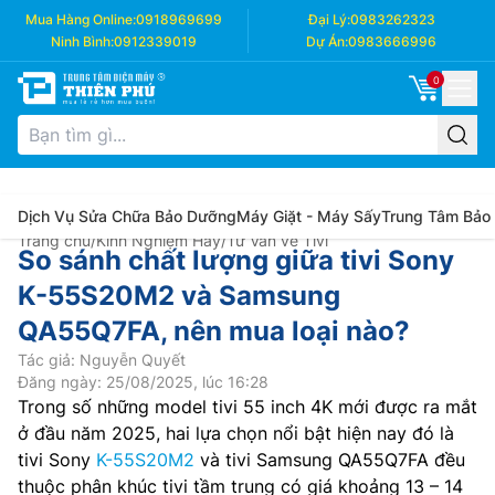
Mua Hàng Online:
0918969699
Đại Lý:
0983262323
Ninh Bình:
0912339019
Dự Án:
0983666996
0
Dịch Vụ Sửa Chữa Bảo Dưỡng
Máy Giặt - Máy Sấy
Trung Tâm Bảo
Trang chủ
/
Kinh Nghiệm Hay
/
Tư Vấn về Tivi
So sánh chất lượng giữa tivi Sony
K-55S20M2 và Samsung
QA55Q7FA, nên mua loại nào?
Tác giả: Nguyễn Quyết
Đăng ngày: 25/08/2025, lúc 16:28
Trong số những model tivi 55 inch 4K mới được ra mắt
ở đầu năm 2025, hai lựa chọn nổi bật hiện nay đó là
tivi Sony
K-55S20M2
và tivi Samsung QA55Q7FA đều
thuộc phân khúc tivi tầm trung có giá khoảng 13 – 14