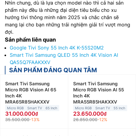
Nhìn chung, dù là lựa chọn model nào thì cả hai sản
phẩm này đều là những đại diện tiêu biểu cho xu
hướng tivi thông minh năm 2025 và chắc chắn sẽ
mang lại cho bạn những trải nghiệm giải trí vượt mong
đợi.
Sản phẩm liên quan
Google Tivi Sony 55 Inch 4K K-55S20M2
Smart Tivi Samsung QLED 55 Inch 4K Vision AI
QA55Q7FAAKXXV
SẢN PHẨM ĐÁNG QUAN TÂM
Smart Tivi Samsung
Smart Tivi Samsung
Micro RGB Vision AI 65
Micro RGB Vision AI 55
Inch 4K
Inch 4K
MRA65R85HAKXXV
MRA55R85HAKXXV
Micro RGB
Smart TV
65 Inch
Micro RGB
Smart TV
55 Inch
31.000.000
23.650.000
35.500.000
-13%
26.850.000
-12%