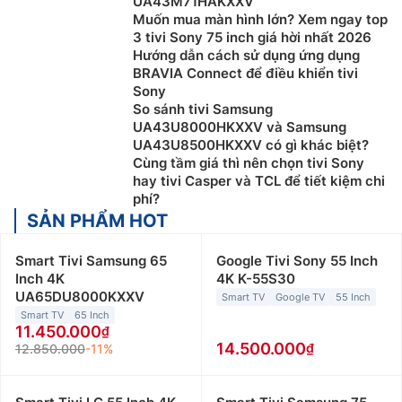
UA43M71HAKXXV
Muốn mua màn hình lớn? Xem ngay top
3 tivi Sony 75 inch giá hời nhất 2026
Hướng dẫn cách sử dụng ứng dụng
BRAVIA Connect để điều khiển tivi
Sony
So sánh tivi Samsung
UA43U8000HKXXV và Samsung
UA43U8500HKXXV có gì khác biệt?
Cùng tầm giá thì nên chọn tivi Sony
hay tivi Casper và TCL để tiết kiệm chi
phí?
SẢN PHẨM HOT
Smart Tivi Samsung 65
Google Tivi Sony 55 Inch
Inch 4K
4K K-55S30
UA65DU8000KXXV
Smart TV
Google TV
55 Inch
Smart TV
65 Inch
11.450.000
14.500.000
12.850.000
-11%