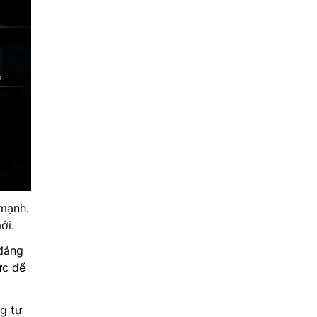
 mạnh.
ới.
 đáng
ực để
ng tự