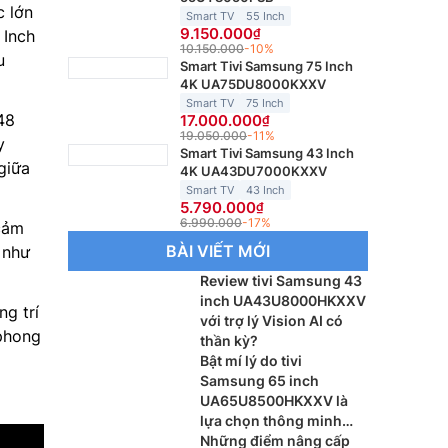
c lớn
Smart TV
55 Inch
9.150.000
 Inch
10.150.000
-10%
u
Smart Tivi Samsung 75 Inch
4K UA75DU8000KXXV
Smart TV
75 Inch
 48
17.000.000
19.050.000
-11%
y
Smart Tivi Samsung 43 Inch
giữa
4K UA43DU7000KXXV
Smart TV
43 Inch
5.790.000
6.990.000
-17%
 cảm
BÀI VIẾT MỚI
 như
Review tivi Samsung 43
inch UA43U8000HKXXV
ng trí
với trợ lý Vision AI có
 phong
thần kỳ?
Bật mí lý do tivi
Samsung 65 inch
UA65U8500HKXXV là
lựa chọn thông minh
cho phòng khách
Những điểm nâng cấp