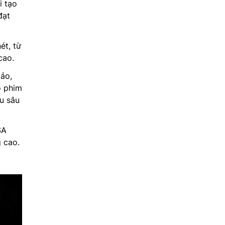
i tạo
đạt
ét, từ
cao.
ảo,
ộ phim
u sâu
SA
g cao.