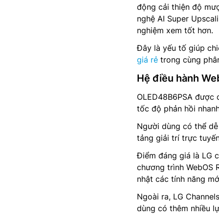
động cải thiện độ mượ
nghệ AI Super Upscali
nghiệm xem tốt hơn.
Đây là yếu tố giúp ch
giá rẻ
trong cùng phân
Hệ điều hành We
OLED48B6PSA được cài
tốc độ phản hồi nhan
Người dùng có thể dễ 
tảng giải trí trực tuyế
Điểm đáng giá là LG 
chương trình WebOS Re
nhật các tính năng mới
Ngoài ra, LG Channels
dùng có thêm nhiều lự