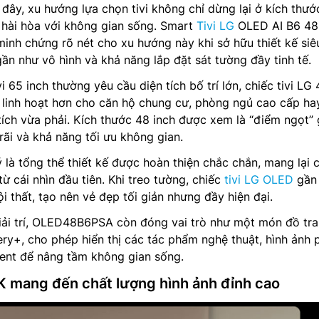
ây, xu hướng lựa chọn tivi không chỉ dừng lại ở kích thướ
hài hòa với không gian sống. Smart
Tivi LG
OLED AI B6 48
nh chứng rõ nét cho xu hướng này khi sở hữu thiết kế siê
ần như vô hình và khả năng lắp đặt sát tường đầy tinh tế.
i 65 inch thường yêu cầu diện tích bố trí lớn, chiếc tivi LG
 linh hoạt hơn cho căn hộ chung cư, phòng ngủ cao cấp ha
ích vừa phải. Kích thước 48 inch được xem là “điểm ngọt” 
rãi và khả năng tối ưu không gian.
là tổng thể thiết kế được hoàn thiện chắc chắn, mang lại
ừ cái nhìn đầu tiên. Khi treo tường, chiếc
tivi LG OLED
gần
i thất, tạo nên vẻ đẹp tối giản nhưng đầy hiện đại.
 giải trí, OLED48B6PSA còn đóng vai trò như một món đồ tra
ery+, cho phép hiển thị các tác phẩm nghệ thuật, hình ảnh
ent để nâng tầm không gian sống.
 mang đến chất lượng hình ảnh đỉnh cao