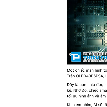
Một chiếc màn hình tố
Trên OLED48B6PSA, LG
Đây là con chip được 
kể. Nhờ đó, chiếc sma
tối ưu hình ảnh và âm
Khi xem phim, AI sẽ t