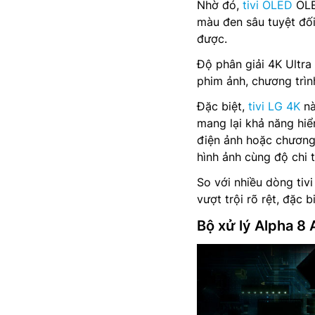
Nhờ đó,
tivi OLED
OLE
màu đen sâu tuyệt đối
được.
Độ phân giải 4K Ultra 
phim ảnh, chương trìn
Đặc biệt,
tivi LG 4K
nà
mang lại khả năng hiể
điện ảnh hoặc chương 
hình ảnh cùng độ chi t
So với nhiều dòng tiv
vượt trội rõ rệt, đặc
Bộ xử lý Alpha 8