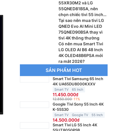
55XR30M2 và LG
55QNED81BSA, nên
chọn chiếc tivi 55 inch
nào?
Tại sao nên mua tivi LG
QNED Evo AI Mini LED
75QNED90BSA thay vì
tivi 4K thông thường
Có nên mua Smart Tivi
LG OLED AI B6 48 Inch
4K OLED48B6PSA mới
ra mắt 2026?
SẢN PHẨM HOT
Smart Tivi Samsung 65 Inch
4K UA65DU8000KXXV
Smart TV
65 Inch
11.450.000
12.850.000
-11%
Google Tivi Sony 55 Inch 4K
K-55S30
Smart TV
Google TV
55 Inch
14.500.000
Smart Tivi LG 55 Inch 4K
55UT8050PSB