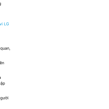
g
ivi LG
 quan,
nền
a
cập
người