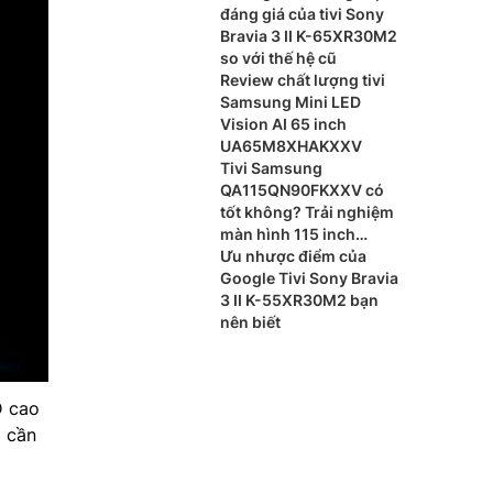
đáng giá của tivi Sony
Bravia 3 II K-65XR30M2
so với thế hệ cũ
Review chất lượng tivi
Samsung Mini LED
Vision AI 65 inch
UA65M8XHAKXXV
Tivi Samsung
QA115QN90FKXXV có
tốt không? Trải nghiệm
màn hình 115 inch
khổng lồ
Ưu nhược điểm của
Google Tivi Sony Bravia
3 II K-55XR30M2 bạn
nên biết
D cao
i cần