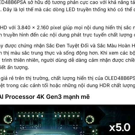
D48B6PSA sở hữu độ tương phản cực cao với khả năng tá
. Đây là lợi thế mà các dòng LED truyền thống khó có thể 
HD với 3.840 x 2.160 pixel giúp mọi nội dung hiển thị sắc n
h truyền hình đến các nội dung phát trực tuyến chất lượng 
y được chứng nhận Sắc Đen Tuyệt Đối và Sắc Màu Hoàn H
n thị màu sắc trung thực và sống động hơn. Khi xem các b
trình thiên nhiên, người dùng dễ dàng cảm nhận được chiề
iết ấn tượng.
i giá rẻ trên thị trường, chất lượng hiển thị của OLED48B6P
 biệt trong các cảnh tối hoặc những nội dung HDR chất lượn
 AI Processor 4K Gen3 mạnh mẽ