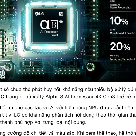
t sẽ chưa thể phát huy hết khả năng nếu thiếu bộ xử lý đủ
 trang bị bộ xử lý Alpha 8 AI Processor 4K Gen3 thế hệ m
tối ưu cho các tác vụ AI với hiệu năng NPU được cải thiện
rt tivi LG có khả năng phân tích nội dung theo thời gian th
 thanh phù hợp với từng loại nội dung.
ăng cường độ chi tiết và màu sắc. Khi xem thể thao, hệ thố