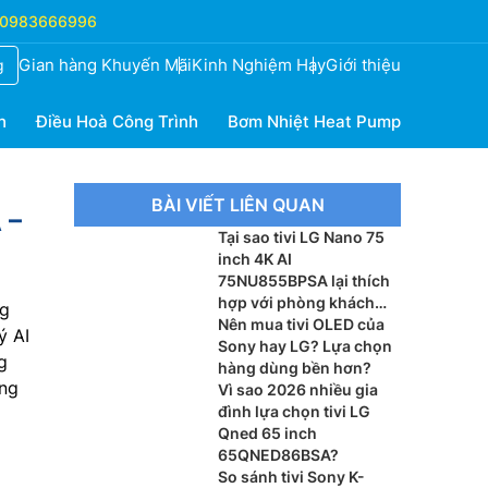
0983666996
Gian hàng Khuyến Mãi
Kinh Nghiệm Hay
Giới thiệu
g
h
Điều Hoà Công Trình
Bơm Nhiệt Heat Pump
BÀI VIẾT LIÊN QUAN
 –
Tại sao tivi LG Nano 75
inch 4K AI
75NU855BPSA lại thích
hợp với phòng khách
ng
lớn?
Nên mua tivi OLED của
ý AI
Sony hay LG? Lựa chọn
g
hàng dùng bền hơn?
ống
Vì sao 2026 nhiều gia
đình lựa chọn tivi LG
Qned 65 inch
65QNED86BSA?
So sánh tivi Sony K-