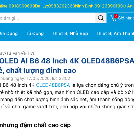
ine:
0918969699
Đại Lý:
0983262323
Ninh Bình:
0912339019
Dự Án:
0
Giỏ hàn
Gia Dụng
Tủ Đông
Thiết Bị Nhà Bếp
Thiết Bị Âm Than
Hay
/
Tư Vấn về Tivi
G OLED AI B6 48 Inch 4K OLED48B6PSA
ẻ, chất lượng đỉnh cao
nh
Đăng ngày: 17/05/2026, lúc 22:02
I B6 48 Inch 4K
OLED48B6PSA
là lựa chọn đáng chú ý tro
 rẻ nhờ thiết kế nhỏ gọn, màn hình OLED cao cấp và bộ xử l
 mang đến chất lượng hình ảnh sắc nét, âm thanh sống độn
trí và chơi game vượt trội, phù hợp với nhiều không gian s
 nhưng đậm chất cao cấp