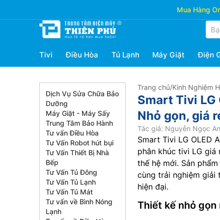
Mua Hàng Onl
Tivi
Điều Hòa
Tủ Lạnh
Máy Giặt
Điện 
Trang chủ
/
Kinh Nghiệm 
Dịch Vụ Sửa Chữa Bảo
Smart Tivi L
Dưỡng
Nhỏ gọn, giá r
Máy Giặt - Máy Sấy
Trung Tâm Bảo Hành
Tác giả: Nguyễn Ngọc A
Tư vấn Điều Hòa
Smart Tivi LG OLED A
Tư Vấn Robot hút bụi
phân khúc tivi LG giá
Tư Vấn Thiết Bị Nhà
Bếp
thế hệ mới. Sản phẩm
Tư Vấn Tủ Đông
cùng trải nghiệm giải 
Tư Vấn Tủ Lạnh
hiện đại.
Tư Vấn Tủ Mát
Tư vấn về Bình Nóng
Thiết kế nhỏ gọn
Lạnh