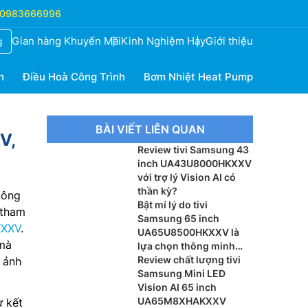
0983666996
Gian hàng Khuyến Mãi
Kinh Nghiệm Hay
Giới thiệu
g
h
Điều Hoà Công Trình
Bơm Nhiệt Heat Pump
BÀI VIẾT LIÊN QUAN
V,
Review tivi Samsung 43
inch UA43U8000HKXXV
với trợ lý Vision AI có
thần kỳ?
công
Bật mí lý do tivi
 tham
Samsung 65 inch
XXV
.
UA65U8500HKXXV là
 mà
lựa chọn thông minh
cho phòng khách
Review chất lượng tivi
h ảnh
Samsung Mini LED
Vision AI 65 inch
UA65M8XHAKXXV
 kết