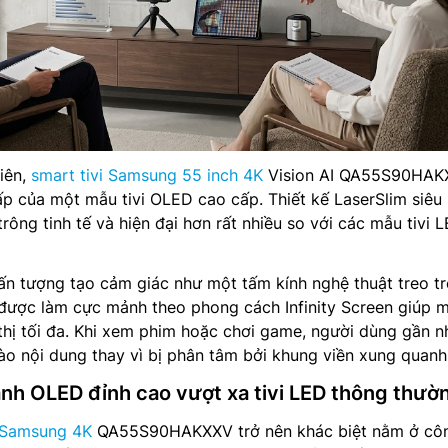
tiên,
smart tivi Samsung 55 inch 4K
Vision AI QA55S90HAK
ấp của một mẫu tivi OLED cao cấp. Thiết kế LaserSlim siê
 trông tinh tế và hiện đại hơn rất nhiều so với các mẫu tivi 
n tượng tạo cảm giác như một tấm kính nghệ thuật treo tr
 được làm cực mảnh theo phong cách Infinity Screen giúp 
thị tối đa. Khi xem phim hoặc chơi game, người dùng gần n
ào nội dung thay vì bị phân tâm bởi khung viền xung quanh
ảnh OLED đỉnh cao vượt xa tivi LED thông thườ
i Samsung 4K
QA55S90HAKXXV trở nên khác biệt nằm ở cô