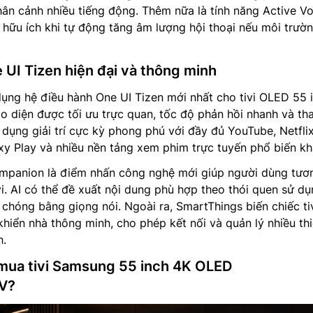
ân cảnh nhiều tiếng động. Thêm nữa là tính năng Active Vo
t hữu ích khi tự động tăng âm lượng hội thoại nếu môi trườ
 UI Tizen hiện đại và thông minh
ụng hệ điều hành One UI Tizen mới nhất cho tivi OLED 55 
diện được tối ưu trực quan, tốc độ phản hồi nhanh và th
dụng giải trí cực kỳ phong phú với đầy đủ YouTube, Netflix
xy Play và nhiều nền tảng xem phim trực tuyến phổ biến kh
Companion là điểm nhấn công nghệ mới giúp người dùng tươ
vi. AI có thể đề xuất nội dung phù hợp theo thói quen sử d
 chóng bằng giọng nói. Ngoài ra, SmartThings biến chiếc ti
hiển nhà thông minh, cho phép kết nối và quản lý nhiều thi
h.
 mua tivi Samsung 55 inch 4K OLED
V?