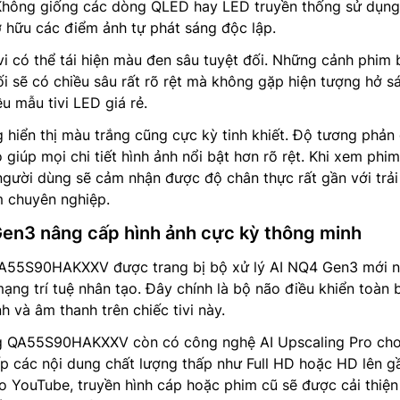
Không giống các dòng QLED hay LED truyền thống sử dụng
 hữu các điểm ảnh tự phát sáng độc lập.
ivi có thể tái hiện màu đen sâu tuyệt đối. Những cảnh phim 
i sẽ có chiều sâu rất rõ rệt mà không gặp hiện tượng hở s
 mẫu tivi LED giá rẻ.
 hiển thị màu trắng cũng cực kỳ tinh khiết. Độ tương phản
giúp mọi chi tiết hình ảnh nổi bật hơn rõ rệt. Khi xem phi
gười dùng sẽ cảm nhận được độ chân thực rất gần với trải
m chuyên nghiệp.
Gen3 nâng cấp hình ảnh cực kỳ thông minh
55S90HAKXXV được trang bị bộ xử lý AI NQ4 Gen3 mới n
ạng trí tuệ nhân tạo. Đây chính là bộ não điều khiển toàn 
h và âm thanh trên chiếc tivi này.
g QA55S90HAKXXV còn có công nghệ AI Upscaling Pro ch
p các nội dung chất lượng thấp như Full HD hoặc HD lên g
 YouTube, truyền hình cáp hoặc phim cũ sẽ được cải thiện