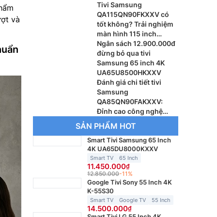
Tivi Samsung
phẩm
QA115QN90FKXXV có
ượt và
tốt không? Trải nghiệm
màn hình 115 inch
khổng lồ
Ngân sách 12.900.000đ
huẩn
đừng bỏ qua tivi
Samsung 65 inch 4K
UA65U8500HKXXV
Đánh giá chi tiết tivi
Samsung
QA85QN90FAKXXV:
Đỉnh cao công nghệ
Vision AI thế hệ mới
SẢN PHẨM HOT
Smart Tivi Samsung 65 Inch
4K UA65DU8000KXXV
Smart TV
65 Inch
11.450.000
12.850.000
-11%
Google Tivi Sony 55 Inch 4K
K-55S30
Smart TV
Google TV
55 Inch
14.500.000
Smart Tivi LG 55 Inch 4K