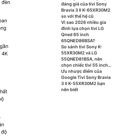
 đèn
đáng giá của tivi Sony
Bravia 3 II K-65XR30M2
so với thế hệ cũ
ban
Vì sao 2026 nhiều gia
áng
đình lựa chọn tivi LG
Qned 65 inch
65QNED86BSA?
 gần
So sánh tivi Sony K-
55XR30M2 và LG
m 4K
55QNED81BSA, nên
chọn chiếc tivi 55 inch
nào?
Ưu nhược điểm của
Google Tivi Sony Bravia
3 II K-55XR30M2 bạn
nên biết
hất
bộ
o
ần
 độ