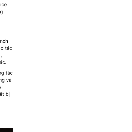
ice
ng
inch
ao tác
,
ác.
ng tác
ụng và
vi
ết bị