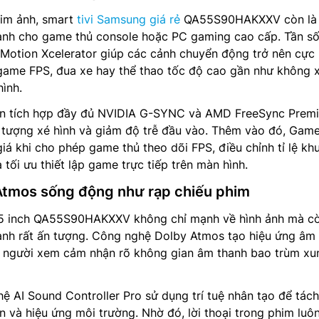
im ảnh, smart
tivi Samsung giá rẻ
QA55S90HAKXXV còn là 
dành cho game thủ console hoặc PC gaming cao cấp. Tần số
 Motion Xcelerator giúp các cảnh chuyển động trở nên cực
ame FPS, đua xe hay thể thao tốc độ cao gần như không 
hình.
òn tích hợp đầy đủ NVIDIA G-SYNC và AMD FreeSync Prem
 tượng xé hình và giảm độ trễ đầu vào. Thêm vào đó, Game
giá khi cho phép game thủ theo dõi FPS, điều chỉnh tỉ lệ kh
 tối ưu thiết lập game trực tiếp trên màn hình.
Atmos sống động như rạp chiếu phim
5 inch QA55S90HAKXXV không chỉ mạnh về hình ảnh mà c
anh rất ấn tượng. Công nghệ Dolby Atmos tạo hiệu ứng âm
 người xem cảm nhận rõ không gian âm thanh bao trùm xu
ệ AI Sound Controller Pro sử dụng trí tuệ nhân tạo để tách
n và hiệu ứng môi trường. Nhờ đó, lời thoại trong phim luôn