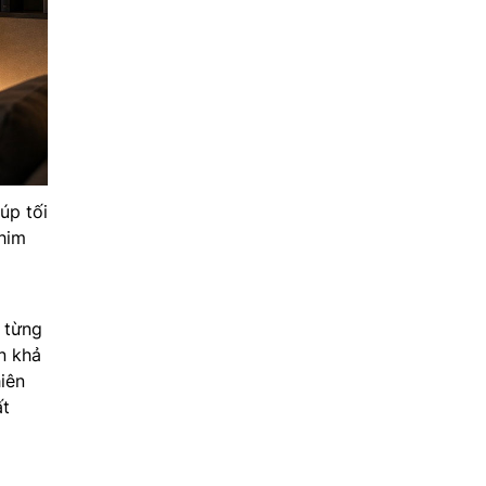
p tối
phim
 từng
n khả
iên
ất