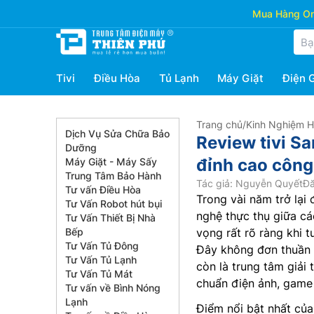
Mua Hàng Onl
Tivi
Điều Hòa
Tủ Lạnh
Máy Giặt
Điện 
Trang chủ
/
Kinh Nghiệm 
Dịch Vụ Sửa Chữa Bảo
Review tivi 
Dưỡng
đỉnh cao công
Máy Giặt - Máy Sấy
Trung Tâm Bảo Hành
Tác giả: Nguyễn Quyết
Đă
Tư vấn Điều Hòa
Trong vài năm trở lại
Tư Vấn Robot hút bụi
nghệ thực thụ giữa cá
Tư Vấn Thiết Bị Nhà
Bếp
vọng rất rõ ràng khi 
Tư Vấn Tủ Đông
Đây không đơn thuần 
Tư Vấn Tủ Lạnh
còn là trung tâm giải
Tư Vấn Tủ Mát
chuẩn điện ảnh, game
Tư vấn về Bình Nóng
Lạnh
Điểm nổi bật nhất củ