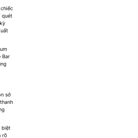
chiếc
 quét
 kỳ
xuất
ium
 Bar
ung
òn sở
 thanh
ng
 biệt
 rõ