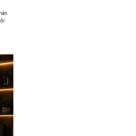
phản
ội