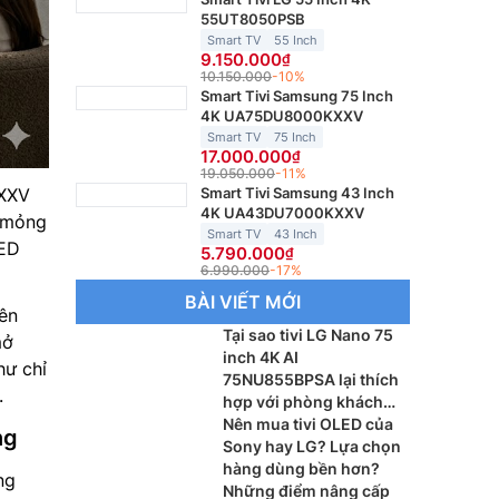
55UT8050PSB
Smart TV
55 Inch
9.150.000
10.150.000
-10%
Smart Tivi Samsung 75 Inch
4K UA75DU8000KXXV
Smart TV
75 Inch
17.000.000
19.050.000
-11%
XXV
Smart Tivi Samsung 43 Inch
4K UA43DU7000KXXV
u mỏng
Smart TV
43 Inch
LED
5.790.000
6.990.000
-17%
BÀI VIẾT MỚI
ên
Tại sao tivi LG Nano 75
mở
inch 4K AI
hư chỉ
75NU855BPSA lại thích
.
hợp với phòng khách
lớn?
Nên mua tivi OLED của
ng
Sony hay LG? Lựa chọn
hàng dùng bền hơn?
ng
Những điểm nâng cấp