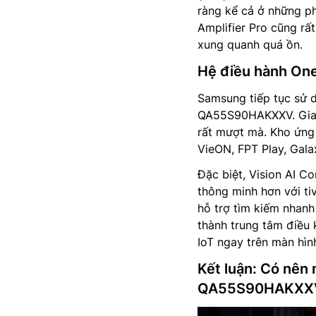
ràng kể cả ở những ph
Amplifier Pro cũng rấ
xung quanh quá ồn.
Hệ điều hành One
Samsung tiếp tục sử d
QA55S90HAKXXV. Giao 
rất mượt mà. Kho ứng 
VieON, FPT Play, Gala
Đặc biệt, Vision AI 
thông minh hơn với ti
hỗ trợ tìm kiếm nhanh
thành trung tâm điều k
IoT ngay trên màn hìn
Kết luận: Có nên
QA55S90HAKXX