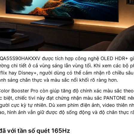
QA55S90HAKXXV được tích hợp công nghệ OLED HDR+ giú
ờng chi tiết ở cả vùng sáng lẫn vùng tối. Khi xem các bộ 
lix hay Disney+, người dùng có thể cảm nhận rõ chiều sâu
ánh sáng chân thực và màu sắc nổi khối rõ ràng hơn.
olor Booster Pro còn giúp tăng độ chính xác màu sắc theo
c biệt, chiếc tivi này đạt chứng nhận màu sắc PANTONE nê
gười cực kỳ tự nhiên. Dù xem phim điện ảnh, video thiên nh
ao, hình ảnh vẫn giữ được độ sống động và độ chân thực r
ã với tần số quét 165Hz