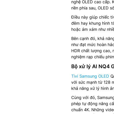
nghệ OLED cao cấp. 
nền phía sau, OLED sở
Điều này giúp chiếc t
đêm hay khung hình tố
hoặc ám xám như nhiều
Bên cạnh đó, khả năng
như đạt mức hoàn hảo 
HDR chất lượng cao, n
nghiệm rạp chiếu phi
Bộ xử lý AI NQ4 
Tivi Samsung OLED
QA
với sức mạnh từ 128 m
khả năng xử lý hình ản
Cùng với đó, Samsun
phép tự động nâng cấ
chuẩn 4K. Những video