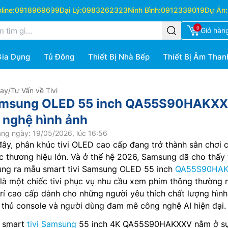
ine:
0918969699
Đại Lý:
0983262323
Ninh Bình:
0912339019
Dự Án:
0
Giỏ hàn
Gia Dụng
Tủ Đông
Thiết Bị Nhà Bếp
Thiết Bị Âm Than
Hay
/
Tư Vấn về Tivi
Samsung OLED 55 inch QA55S90HAKXX
 nghệ hình ảnh
ng ngày: 19/05/2026, lúc 16:56
 đây, phân khúc tivi OLED cao cấp đang trở thành sân chơi 
c thương hiệu lớn. Và ở thế hệ 2026, Samsung đã cho thấy
tung ra mẫu smart tivi Samsung OLED 55 inch
QA55S90HAK
là một chiếc tivi phục vụ nhu cầu xem phim thông thường
 trí cao cấp dành cho những người yêu thích chất lượng hìn
 thủ console và người dùng đam mê công nghệ AI hiện đại.
a smart
tivi Samsung
55 inch 4K QA55S90HAKXXV nằm ở sự