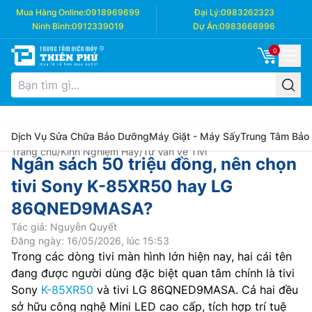
Mua Hàng Online:
0918969699
Đại Lý:
0983262323
Ninh Bình:
0912339019
Dự Án:
0983666996
0
Dịch Vụ Sửa Chữa Bảo Dưỡng
Máy Giặt - Máy Sấy
Trung Tâm Bảo
Trang chủ
/
Kinh Nghiệm Hay
/
Tư Vấn về Tivi
Ngân sách 50 triệu đồng, nên chọn
tivi Sony K-85XR50 hay LG
86QNED9MASA?
Tác giả: Nguyễn Quyết
Đăng ngày: 16/05/2026, lúc 15:53
Trong các dòng tivi màn hình lớn hiện nay, hai cái tên
đang được người dùng đặc biệt quan tâm chính là tivi
Sony
K-85XR50
và tivi LG 86QNED9MASA. Cả hai đều
sở hữu công nghệ Mini LED cao cấp, tích hợp trí tuệ