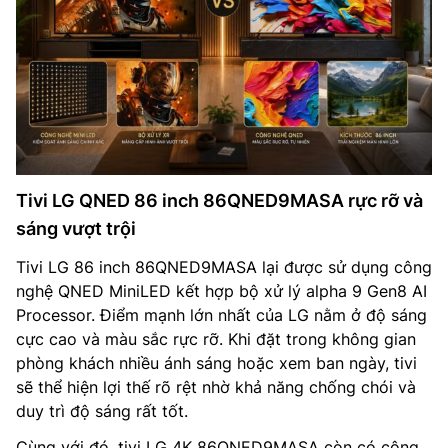
Tivi LG QNED 86 inch 86QNED9MASA rực rỡ và
sáng vượt trội
Tivi LG 86 inch 86QNED9MASA lại được sử dụng công
nghệ QNED MiniLED kết hợp bộ xử lý alpha 9 Gen8 AI
Processor. Điểm mạnh lớn nhất của LG nằm ở độ sáng
cực cao và màu sắc rực rỡ. Khi đặt trong không gian
phòng khách nhiều ánh sáng hoặc xem ban ngày, tivi
sẽ thể hiện lợi thế rõ rệt nhờ khả năng chống chói và
duy trì độ sáng rất tốt.
Cùng với đó, tivi LG 4K 86QNED9MASA còn có công