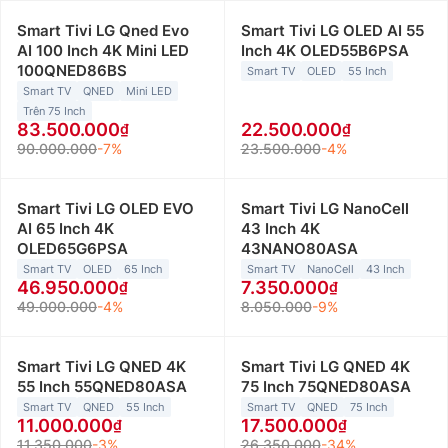
Smart Tivi LG Qned Evo
Smart Tivi LG OLED AI 55
AI 100 Inch 4K Mini LED
Inch 4K OLED55B6PSA
100QNED86BS
Smart TV
OLED
55 Inch
Smart TV
QNED
Mini LED
Trên 75 Inch
83.500.000
22.500.000
90.000.000
-7%
23.500.000
-4%
Smart Tivi LG OLED EVO
Smart Tivi LG NanoCell
AI 65 Inch 4K
43 Inch 4K
OLED65G6PSA
43NANO80ASA
Smart TV
OLED
65 Inch
Smart TV
NanoCell
43 Inch
46.950.000
7.350.000
49.000.000
-4%
8.050.000
-9%
Smart Tivi LG QNED 4K
Smart Tivi LG QNED 4K
55 Inch 55QNED80ASA
75 Inch 75QNED80ASA
Smart TV
QNED
55 Inch
Smart TV
QNED
75 Inch
11.000.000
17.500.000
11.350.000
-3%
26.350.000
-34%