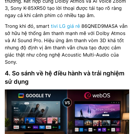
thường. Kết hợp cùng Dolby Atmos và AI Voice Zoom
3, Sony K-85XR50 tạo lời thoại được tái tạo rõ ràng
ngay cả khi cảnh phim có nhiều tạp âm.
Trong khi đó, smart
tivi LG giá rẻ
86QNED9MASA vẫn
sở hữu hệ thống âm thanh mạnh mẽ với Dolby Atmos
và AI Sound Pro. Hiệu ứng âm thanh vòm 3D khá tốt
nhưng độ định vị âm thanh vẫn chưa tạo được cảm
giác thật như công nghệ Acoustic Multi-Audio của
Sony.
4. So sánh về hệ điều hành và trải nghiệm
sử dụng