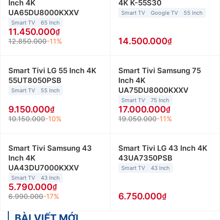
Inch 4K
4K K-55S30
UA65DU8000KXXV
Smart TV
Google TV
55 Inch
Smart TV
65 Inch
11.450.000
14.500.000
12.850.000
-11%
Smart Tivi LG 55 Inch 4K
Smart Tivi Samsung 75
55UT8050PSB
Inch 4K
UA75DU8000KXXV
Smart TV
55 Inch
Smart TV
75 Inch
9.150.000
17.000.000
10.150.000
-10%
19.050.000
-11%
Smart Tivi Samsung 43
Smart Tivi LG 43 Inch 4K
Inch 4K
43UA7350PSB
UA43DU7000KXXV
Smart TV
43 Inch
Smart TV
43 Inch
5.790.000
6.750.000
6.990.000
-17%
BÀI VIẾT MỚI