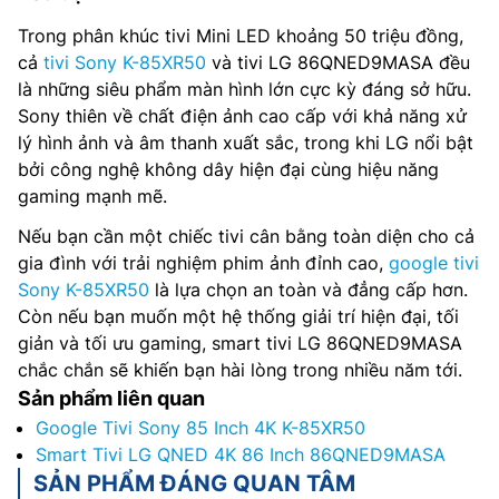
Trong phân khúc tivi Mini LED khoảng 50 triệu đồng,
cả
tivi Sony K-85XR50
và tivi LG 86QNED9MASA đều
là những siêu phẩm màn hình lớn cực kỳ đáng sở hữu.
Sony thiên về chất điện ảnh cao cấp với khả năng xử
lý hình ảnh và âm thanh xuất sắc, trong khi LG nổi bật
bởi công nghệ không dây hiện đại cùng hiệu năng
gaming mạnh mẽ.
Nếu bạn cần một chiếc tivi cân bằng toàn diện cho cả
gia đình với trải nghiệm phim ảnh đỉnh cao,
google tivi
Sony K-85XR50
là lựa chọn an toàn và đẳng cấp hơn.
Còn nếu bạn muốn một hệ thống giải trí hiện đại, tối
giản và tối ưu gaming, smart tivi LG 86QNED9MASA
chắc chắn sẽ khiến bạn hài lòng trong nhiều năm tới.
Sản phẩm liên quan
Google Tivi Sony 85 Inch 4K K-85XR50
Smart Tivi LG QNED 4K 86 Inch 86QNED9MASA
SẢN PHẨM ĐÁNG QUAN TÂM