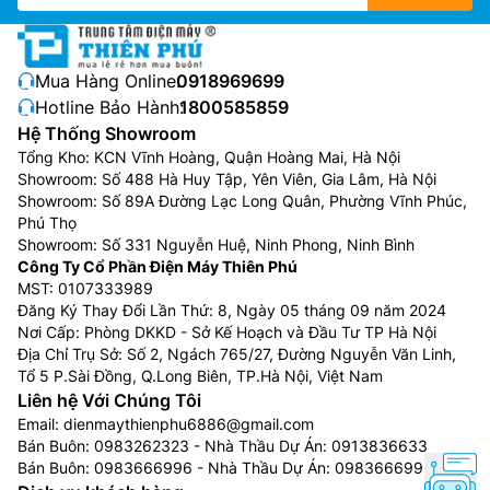
Mua Hàng Online:
0918969699
Hotline Bảo Hành:
1800585859
Hệ Thống Showroom
Tổng Kho: KCN Vĩnh Hoàng, Quận Hoàng Mai, Hà Nội
Showroom: Số 488 Hà Huy Tập, Yên Viên, Gia Lâm, Hà Nội
Showroom: Số 89A Đường Lạc Long Quân, Phường Vĩnh Phúc,
Phú Thọ
Showroom: Số 331 Nguyễn Huệ, Ninh Phong, Ninh Bình
Công Ty Cổ Phần Điện Máy Thiên Phú
MST: 0107333989
Đăng Ký Thay Đổi Lần Thứ: 8, Ngày 05 tháng 09 năm 2024
Nơi Cấp: Phòng DKKD - Sở Kế Hoạch và Đầu Tư TP Hà Nội
Địa Chỉ Trụ Sở: Số 2, Ngách 765/27, Đường Nguyễn Văn Linh,
Tổ 5 P.Sài Đồng, Q.Long Biên, TP.Hà Nội, Việt Nam
Liên hệ Với Chúng Tôi
Email:
dienmaythienphu6886@gmail.com
Bán Buôn:
0983262323
- Nhà Thầu Dự Án:
0913836633
Bán Buôn:
0983666996
- Nhà Thầu Dự Án:
0983666996