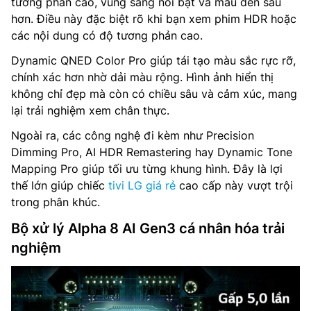
tương phản cao, vùng sáng nổi bật và màu đen sâu
hơn. Điều này đặc biệt rõ khi bạn xem phim HDR hoặc
các nội dung có độ tương phản cao.
Dynamic QNED Color Pro giúp tái tạo màu sắc rực rỡ,
chính xác hơn nhờ dải màu rộng. Hình ảnh hiển thị
không chỉ đẹp mà còn có chiều sâu và cảm xúc, mang
lại trải nghiệm xem chân thực.
Ngoài ra, các công nghệ đi kèm như Precision
Dimming Pro, AI HDR Remastering hay Dynamic Tone
Mapping Pro giúp tối ưu từng khung hình. Đây là lợi
thế lớn giúp chiếc
tivi LG giá rẻ
cao cấp này vượt trội
trong phân khúc.
Bộ xử lý Alpha 8 AI Gen3 cá nhân hóa trải
nghiệm