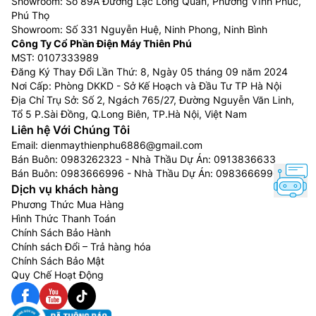
Showroom: Số 89A Đường Lạc Long Quân, Phường Vĩnh Phúc,
Phú Thọ
Showroom: Số 331 Nguyễn Huệ, Ninh Phong, Ninh Bình
Công Ty Cổ Phần Điện Máy Thiên Phú
MST: 0107333989
Đăng Ký Thay Đổi Lần Thứ: 8, Ngày 05 tháng 09 năm 2024
Nơi Cấp: Phòng DKKD - Sở Kế Hoạch và Đầu Tư TP Hà Nội
Địa Chỉ Trụ Sở: Số 2, Ngách 765/27, Đường Nguyễn Văn Linh,
Tổ 5 P.Sài Đồng, Q.Long Biên, TP.Hà Nội, Việt Nam
Liên hệ Với Chúng Tôi
Email:
dienmaythienphu6886@gmail.com
Bán Buôn:
0983262323
- Nhà Thầu Dự Án:
0913836633
Bán Buôn:
0983666996
- Nhà Thầu Dự Án:
0983666996
Dịch vụ khách hàng
Phương Thức Mua Hàng
Hình Thức Thanh Toán
Chính Sách Bảo Hành
Chính sách Đổi – Trả hàng hóa
Chính Sách Bảo Mật
Quy Chế Hoạt Động