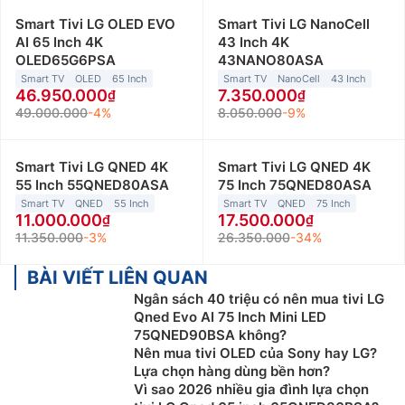
Smart Tivi LG OLED EVO
Smart Tivi LG NanoCell
AI 65 Inch 4K
43 Inch 4K
OLED65G6PSA
43NANO80ASA
Smart TV
OLED
65 Inch
Smart TV
NanoCell
43 Inch
46.950.000
7.350.000
49.000.000
-4%
8.050.000
-9%
Smart Tivi LG QNED 4K
Smart Tivi LG QNED 4K
55 Inch 55QNED80ASA
75 Inch 75QNED80ASA
Smart TV
QNED
55 Inch
Smart TV
QNED
75 Inch
11.000.000
17.500.000
11.350.000
-3%
26.350.000
-34%
BÀI VIẾT LIÊN QUAN
Ngân sách 40 triệu có nên mua tivi LG
Qned Evo AI 75 Inch Mini LED
75QNED90BSA không?
Nên mua tivi OLED của Sony hay LG?
Lựa chọn hàng dùng bền hơn?
Vì sao 2026 nhiều gia đình lựa chọn