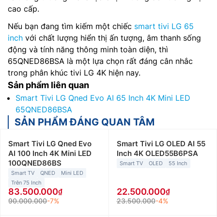
cao cấp.
Nếu bạn đang tìm kiếm một chiếc
smart tivi LG 65
inch
với chất lượng hiển thị ấn tượng, âm thanh sống
động và tính năng thông minh toàn diện, thì
65QNED86BSA là một lựa chọn rất đáng cân nhắc
trong phân khúc tivi LG 4K hiện nay.
Sản phẩm liên quan
Smart Tivi LG Qned Evo AI 65 Inch 4K Mini LED
65QNED86BSA
SẢN PHẨM ĐÁNG QUAN TÂM
Smart Tivi LG Qned Evo
Smart Tivi LG OLED AI 55
AI 100 Inch 4K Mini LED
Inch 4K OLED55B6PSA
100QNED86BS
Smart TV
OLED
55 Inch
Smart TV
QNED
Mini LED
Trên 75 Inch
83.500.000
22.500.000
90.000.000
-7%
23.500.000
-4%