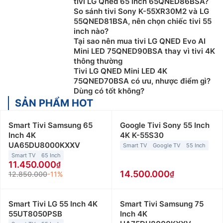
tivi LG Qned 65 inch 65QNED86BSA?
So sánh tivi Sony K-55XR30M2 và LG
55QNED81BSA, nên chọn chiếc tivi 55
inch nào?
Tại sao nên mua tivi LG QNED Evo AI
Mini LED 75QNED90BSA thay vì tivi 4K
thông thường
Tivi LG QNED Mini LED 4K
75QNED70BSA có ưu, nhược điểm gì?
Dùng có tốt không?
SẢN PHẨM HOT
Smart Tivi Samsung 65
Google Tivi Sony 55 Inch
Inch 4K
4K K-55S30
UA65DU8000KXXV
Smart TV
Google TV
55 Inch
Smart TV
65 Inch
11.450.000
14.500.000
12.850.000
-11%
Smart Tivi LG 55 Inch 4K
Smart Tivi Samsung 75
55UT8050PSB
Inch 4K