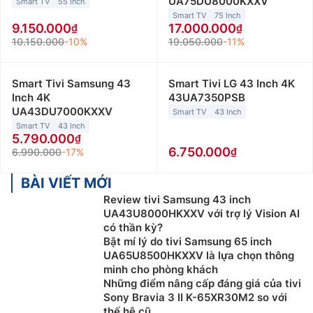
UA75DU8000KXXV
Smart TV
55 Inch
Smart TV
75 Inch
9.150.000
17.000.000
10.150.000
-10%
19.050.000
-11%
Smart Tivi Samsung 43
Smart Tivi LG 43 Inch 4K
Inch 4K
43UA7350PSB
UA43DU7000KXXV
Smart TV
43 Inch
Smart TV
43 Inch
5.790.000
6.750.000
6.990.000
-17%
BÀI VIẾT MỚI
Review tivi Samsung 43 inch
UA43U8000HKXXV với trợ lý Vision AI
có thần kỳ?
Bật mí lý do tivi Samsung 65 inch
UA65U8500HKXXV là lựa chọn thông
minh cho phòng khách
Những điểm nâng cấp đáng giá của tivi
Sony Bravia 3 II K-65XR30M2 so với
thế hệ cũ