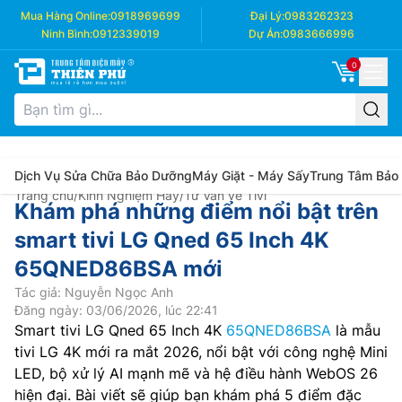
Mua Hàng Online:
0918969699
Đại Lý:
0983262323
Ninh Bình:
0912339019
Dự Án:
0983666996
0
Dịch Vụ Sửa Chữa Bảo Dưỡng
Máy Giặt - Máy Sấy
Trung Tâm Bảo
Trang chủ
/
Kinh Nghiệm Hay
/
Tư Vấn về Tivi
Khám phá những điểm nổi bật trên
smart tivi LG Qned 65 Inch 4K
65QNED86BSA mới
Tác giả: Nguyễn Ngọc Anh
Đăng ngày: 03/06/2026, lúc 22:41
Smart tivi LG Qned 65 Inch 4K
65QNED86BSA
là mẫu
tivi LG 4K mới ra mắt 2026, nổi bật với công nghệ Mini
LED, bộ xử lý AI mạnh mẽ và hệ điều hành WebOS 26
hiện đại. Bài viết sẽ giúp bạn khám phá 5 điểm đặc