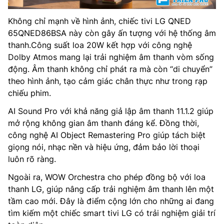
Không chỉ mạnh về hình ảnh, chiếc tivi LG QNED
65QNED86BSA này còn gây ấn tượng với hệ thống âm
thanh.Công suất loa 20W kết hợp với công nghệ
Dolby Atmos mang lại trải nghiệm âm thanh vòm sống
động. Âm thanh không chỉ phát ra mà còn “di chuyển”
theo hình ảnh, tạo cảm giác chân thực như trong rạp
chiếu phim.
AI Sound Pro với khả năng giả lập âm thanh 11.1.2 giúp
mở rộng không gian âm thanh đáng kể. Đồng thời,
công nghệ AI Object Remastering Pro giúp tách biệt
giọng nói, nhạc nền và hiệu ứng, đảm bảo lời thoại
luôn rõ ràng.
Ngoài ra, WOW Orchestra cho phép đồng bộ với loa
thanh LG, giúp nâng cấp trải nghiệm âm thanh lên một
tầm cao mới. Đây là điểm cộng lớn cho những ai đang
tìm kiếm một chiếc smart tivi LG có trải nghiệm giải trí