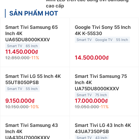
cao cấp
SẢN PHẨM HOT
Smart Tivi Samsung 65
Google Tivi Sony 55 Inch
Inch 4K
4K K-55S30
UA65DU8000KXXV
Smart TV
Google TV
55 Inch
Smart TV
65 Inch
11.450.000
14.500.000
12.850.000
-11%
Smart Tivi LG 55 Inch 4K
Smart Tivi Samsung 75
55UT8050PSB
Inch 4K
UA75DU8000KXXV
Smart TV
55 Inch
Smart TV
75 Inch
9.150.000
17.000.000
10.150.000
-10%
19.050.000
-11%
Smart Tivi Samsung 43
Smart Tivi LG 43 Inch 4K
Inch 4K
43UA7350PSB
UA43DU7000KXXV
Smart TV
43 Inch