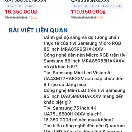
UA75U8500HKXXV
QA83S95HXEXXV
Smart TV
75 Inch
Smart TV
OLED
Trên 75 Inch
16.350.000
110.950.000
19.150.000
-15%
112.000.000
-1%
BÀI VIẾT LIÊN QUAN
Đánh giá độ sáng và độ tương phản
thực tế của tivi Samsung Micro RGB
85 inch MRA85R95HXKXXV
Công nghệ đèn nền Micro RGB trên tivi
Samsung 85 inch MRA85R85HAKXXV
có gì khác biệt?
Tivi Samsung Mini Led Vision AI
UA43M77HAKXXV cao cấp chưa đến
9 triệu có đáng mua
Công nghệ Mini LED trên tivi Samsung
85 inch UA85M80HAKXXV mang đến
khác biệt gì?
Tivi Samsung 75 Inch 4K
UA75U8500HKXXV giá chỉ
16.350.000đ có nên mua không?
Tìm hiểu công nghệ đèn nền Quantum
Mini LED trên các dòng tivi Samsung