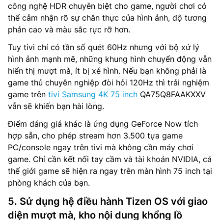
công nghệ HDR chuyên biệt cho game, người chơi có
thể cảm nhận rõ sự chân thực của hình ảnh, độ tương
phản cao và màu sắc rực rỡ hơn.
Tuy tivi chỉ có tần số quét 60Hz nhưng với bộ xử lý
hình ảnh mạnh mẽ, những khung hình chuyển động vẫn
hiển thị mượt mà, ít bị xé hình. Nếu bạn không phải là
game thủ chuyên nghiệp đòi hỏi 120Hz thì trải nghiệm
game trên
tivi Samsung 4K 75 inch
QA75Q8FAAKXXV
vẫn sẽ khiến bạn hài lòng.
Điểm đáng giá khác là ứng dụng GeForce Now tích
hợp sẵn, cho phép stream hơn 3.500 tựa game
PC/console ngay trên tivi mà không cần máy chơi
game. Chỉ cần kết nối tay cầm và tài khoản NVIDIA, cả
thế giới game sẽ hiện ra ngay trên màn hình 75 inch tại
phòng khách của bạn.
5. Sử dụng hệ điều hành Tizen OS với giao
diện mượt mà, kho nội dung khổng lồ