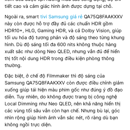
tiết cao và cảm giác hình ảnh được dựng tại chỗ.
Ngoài ra, smart
tivi Samsung giá rẻ
QA75Q8FAAKXXV
này còn được hỗ trợ đầy đủ các chuẩn HDR gồm
HDR10+, HLG, Gaming HDR, và cả Dolby Vision, giúp
tối ưu hóa độ tương phản và độ sáng theo từng khung
hình. Dù độ sáng tối đa 600 nits không thuộc hàng
xuất sắc như dòng Neo QLED, nhưng vẫn đủ để hiển
thị tốt nội dung HDR trong điều kiện phòng thông
thường.
Đặc biệt, ở chế độ Filmmaker thì độ sáng của
Samsung QA75Q8FAAKXXV còn được điều chỉnh giảm
xuống giúp tái hiện màu phim gốc như đúng ý đồ đạo
diễn. Tuy nhiên, do không được trang bị công nghệ
Local Dimming như Neo QLED, nên khả năng hiển thị
các vùng tối sâu vẫn còn hạn chế. Nhưng bù lại, góc
nhìn rộng giúp hình ảnh vẫn sắc nét, rõ ràng dù bạn
không ngồi trực diện.