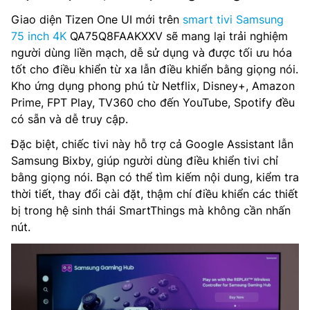
Giao diện Tizen One UI mới trên
smart tivi Samsung
75 inch 4K
QA75Q8FAAKXXV sẽ mang lại trải nghiệm
người dùng liền mạch, dễ sử dụng và được tối ưu hóa
tốt cho điều khiển từ xa lẫn điều khiển bằng giọng nói.
Kho ứng dụng phong phú từ Netflix, Disney+, Amazon
Prime, FPT Play, TV360 cho đến YouTube, Spotify đều
có sẵn và dễ truy cập.
Đặc biệt, chiếc tivi này hỗ trợ cả Google Assistant lẫn
Samsung Bixby, giúp người dùng điều khiển tivi chỉ
bằng giọng nói. Bạn có thể tìm kiếm nội dung, kiểm tra
thời tiết, thay đổi cài đặt, thậm chí điều khiển các thiết
bị trong hệ sinh thái SmartThings mà không cần nhấn
nút.