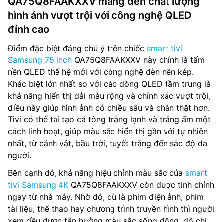
QA75Q8FAAKXXV mang đến chất lượng
hình ảnh vượt trội với công nghệ QLED
đỉnh cao
Điểm đặc biệt đáng chú ý trên chiếc
smart tivi
Samsung 75 inch
QA75Q8FAAKXXV này chính là tấm
nền QLED thế hệ mới với công nghệ đèn nền kép.
Khác biệt lớn nhất so với các dòng QLED tầm trung là
khả năng hiển thị dải màu rộng và chính xác vượt trội,
điều này giúp hình ảnh có chiều sâu và chân thật hơn.
Tivi có thể tái tạo cả tông trắng lạnh và trắng ấm một
cách linh hoạt, giúp màu sắc hiển thị gần với tự nhiên
nhất, từ cảnh vật, bầu trời, tuyết trắng đến sắc độ da
người.
Bên cạnh đó, khả năng hiệu chỉnh màu sắc của
smart
tivi Samsung 4K
QA75Q8FAAKXXV còn được tinh chỉnh
ngay từ nhà máy. Nhờ đó, dù là phim điện ảnh, phim
tài liệu, thể thao hay chương trình truyền hình thì người
xem đều được tận hưởng màu sắc sống động, độ chi