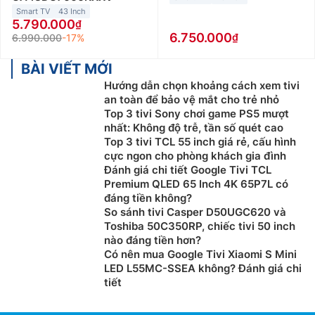
Smart TV
43 Inch
5.790.000
6.750.000
6.990.000
-17%
BÀI VIẾT MỚI
Hướng dẫn chọn khoảng cách xem tivi
an toàn để bảo vệ mắt cho trẻ nhỏ
Top 3 tivi Sony chơi game PS5 mượt
nhất: Không độ trễ, tần số quét cao
Top 3 tivi TCL 55 inch giá rẻ, cấu hình
cực ngon cho phòng khách gia đình
Đánh giá chi tiết Google Tivi TCL
Premium QLED 65 Inch 4K 65P7L có
đáng tiền không?
So sánh tivi Casper D50UGC620 và
Toshiba 50C350RP, chiếc tivi 50 inch
nào đáng tiền hơn?
Có nên mua Google Tivi Xiaomi S Mini
LED L55MC-SSEA không? Đánh giá chi
tiết