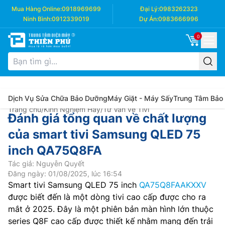
Mua Hàng Online:
0918969699
Đại Lý:
0983262323
Ninh Bình:
0912339019
Dự Án:
0983666996
0
Dịch Vụ Sửa Chữa Bảo Dưỡng
Máy Giặt - Máy Sấy
Trung Tâm Bảo
Trang chủ
/
Kinh Nghiệm Hay
/
Tư Vấn về Tivi
Đánh giá tổng quan về chất lượng
của smart tivi Samsung QLED 75
inch QA75Q8FA
Tác giả: Nguyễn Quyết
Đăng ngày: 01/08/2025, lúc 16:54
Smart tivi Samsung QLED 75 inch
QA75Q8FAAKXXV
được biết đến là một dòng tivi cao cấp được cho ra
mắt ở 2025. Đây là một phiên bản màn hình lớn thuộc
series Q8F cao cấp được thiết kế nhằm mang đến trải