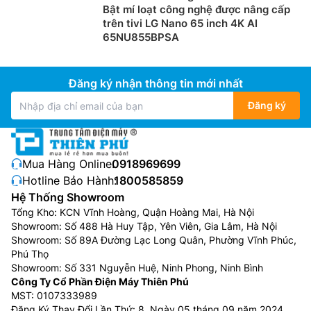
Bật mí loạt công nghệ được nâng cấp
trên tivi LG Nano 65 inch 4K AI
65NU855BPSA
Đăng ký nhận thông tin mới nhất
Đăng ký
Mua Hàng Online:
0918969699
Hotline Bảo Hành:
1800585859
Hệ Thống Showroom
Tổng Kho: KCN Vĩnh Hoàng, Quận Hoàng Mai, Hà Nội
Showroom: Số 488 Hà Huy Tập, Yên Viên, Gia Lâm, Hà Nội
Showroom: Số 89A Đường Lạc Long Quân, Phường Vĩnh Phúc,
Phú Thọ
Showroom: Số 331 Nguyễn Huệ, Ninh Phong, Ninh Bình
Công Ty Cổ Phần Điện Máy Thiên Phú
MST: 0107333989
Đăng Ký Thay Đổi Lần Thứ: 8, Ngày 05 tháng 09 năm 2024