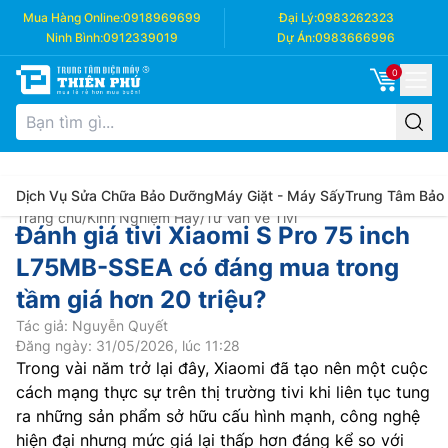
Mua Hàng Online:
0918969699
Đại Lý:
0983262323
Ninh Bình:
0912339019
Dự Án:
0983666996
0
Dịch Vụ Sửa Chữa Bảo Dưỡng
Máy Giặt - Máy Sấy
Trung Tâm Bảo
Trang chủ
/
Kinh Nghiệm Hay
/
Tư Vấn về Tivi
Đánh giá tivi Xiaomi S Pro 75 inch
L75MB-SSEA có đáng mua trong
tầm giá hơn 20 triệu?
Tác giả: Nguyễn Quyết
Đăng ngày: 31/05/2026, lúc 11:28
Trong vài năm trở lại đây, Xiaomi đã tạo nên một cuộc
cách mạng thực sự trên thị trường tivi khi liên tục tung
ra những sản phẩm sở hữu cấu hình mạnh, công nghệ
hiện đại nhưng mức giá lại thấp hơn đáng kể so với