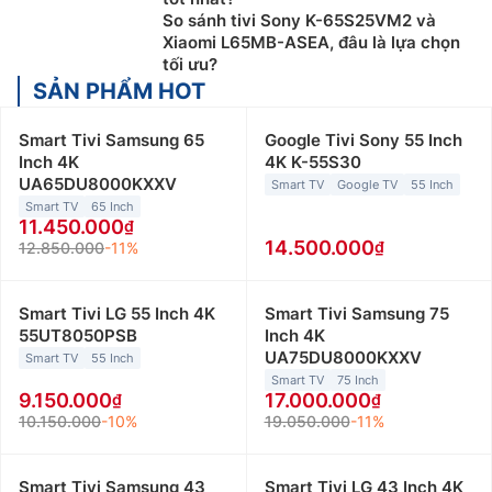
So sánh tivi Sony K-65S25VM2 và
Xiaomi L65MB-ASEA, đâu là lựa chọn
tối ưu?
SẢN PHẨM HOT
Smart Tivi Samsung 65
Google Tivi Sony 55 Inch
Inch 4K
4K K-55S30
UA65DU8000KXXV
Smart TV
Google TV
55 Inch
Smart TV
65 Inch
11.450.000
14.500.000
12.850.000
-11%
Smart Tivi LG 55 Inch 4K
Smart Tivi Samsung 75
55UT8050PSB
Inch 4K
UA75DU8000KXXV
Smart TV
55 Inch
Smart TV
75 Inch
9.150.000
17.000.000
10.150.000
-10%
19.050.000
-11%
Smart Tivi Samsung 43
Smart Tivi LG 43 Inch 4K