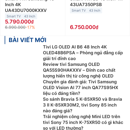
Inch 4K
43UA7350PSB
UA43DU7000KXXV
Smart TV
43 Inch
Smart TV
43 Inch
5.790.000
6.750.000
6.990.000
-17%
BÀI VIẾT MỚI
Tivi LG OLED AI B6 48 Inch 4K
OLED48B6PSA – Phòng ngủ đẳng cấp
giải trí đỉnh cao
Review tivi Samsung OLED
QA55S90HAKXXV – Đỉnh cao chất
lượng hiển thị từ công nghệ OLED
Chuyên gia đánh giá: Tivi Samsung
OLED Vision AI 77 inch QA77S95HX
liệu có đáng tiền?
So sánh Bravia 5 K-85XR50 và Bravia
3 II K-85XR30M2, tivi Sony 85 inch
nào đáng giá?
Trải nghiệm công nghệ Mini LED trên
tivi Sony 75 inch K-75XR50 có gì khác
so với LED thường?