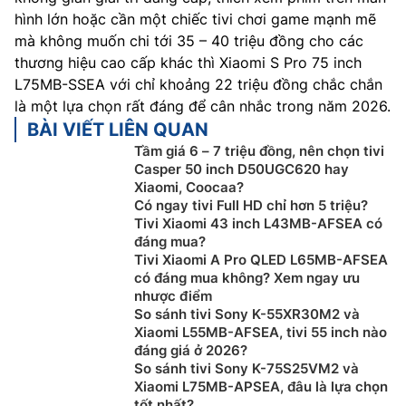
hình lớn hoặc cần một chiếc tivi chơi game mạnh mẽ
mà không muốn chi tới 35 – 40 triệu đồng cho các
thương hiệu cao cấp khác thì Xiaomi S Pro 75 inch
L75MB-SSEA với chỉ khoảng 22 triệu đồng chắc chắn
là một lựa chọn rất đáng để cân nhắc trong năm 2026.
BÀI VIẾT LIÊN QUAN
Tầm giá 6 – 7 triệu đồng, nên chọn tivi
Casper 50 inch D50UGC620 hay
Xiaomi, Coocaa?
Có ngay tivi Full HD chỉ hơn 5 triệu?
Tivi Xiaomi 43 inch L43MB-AFSEA có
đáng mua?
Tivi Xiaomi A Pro QLED L65MB-AFSEA
có đáng mua không? Xem ngay ưu
nhược điểm
So sánh tivi Sony K-55XR30M2 và
Xiaomi L55MB-AFSEA, tivi 55 inch nào
đáng giá ở 2026?
So sánh tivi Sony K-75S25VM2 và
Xiaomi L75MB-APSEA, đâu là lựa chọn
tốt nhất?