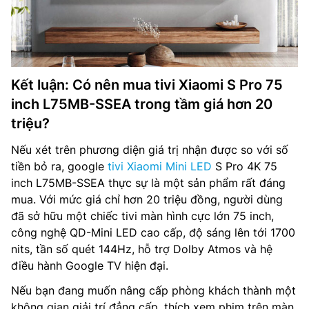
Kết luận: Có nên mua tivi Xiaomi S Pro 75
inch L75MB-SSEA trong tầm giá hơn 20
triệu?
Nếu xét trên phương diện giá trị nhận được so với số
tiền bỏ ra, google
tivi Xiaomi Mini LED
S Pro 4K 75
inch L75MB-SSEA thực sự là một sản phẩm rất đáng
mua. Với mức giá chỉ hơn 20 triệu đồng, người dùng
đã sở hữu một chiếc tivi màn hình cực lớn 75 inch,
công nghệ QD-Mini LED cao cấp, độ sáng lên tới 1700
nits, tần số quét 144Hz, hỗ trợ Dolby Atmos và hệ
điều hành Google TV hiện đại.
Nếu bạn đang muốn nâng cấp phòng khách thành một
không gian giải trí đẳng cấp, thích xem phim trên màn