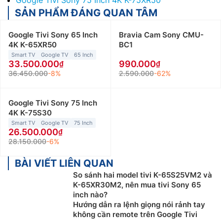
SẢN PHẨM ĐÁNG QUAN TÂM
Google Tivi Sony 65 Inch
Bravia Cam Sony CMU-
4K K-65XR50
BC1
Smart TV
Google TV
65 Inch
33.500.000
990.000
36.450.000
-8%
2.590.000
-62%
Google Tivi Sony 75 Inch
4K K-75S30
Smart TV
Google TV
75 Inch
26.500.000
28.150.000
-6%
BÀI VIẾT LIÊN QUAN
So sánh hai model tivi K-65S25VM2 và
K-65XR30M2, nên mua tivi Sony 65
inch nào?
Hướng dẫn ra lệnh giọng nói rảnh tay
không cần remote trên Google Tivi