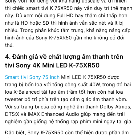
Sony vốn nổi tiếng với khả năng upscale và dĩ nhiên
thì chiếc smart tivi K-75XR50 này vẫn duy trì thế mạnh
này. Dù xem nội dung Full HD hay thậm chí thấp hơn
như là HD hoặc SD thì hình ảnh vẫn sắc nét và ít bị
nhiễu. Trong phân khúc tầm trung, khả năng nâng cấp
hình ảnh của Sony K-75XR50 gần như không có đối
thủ.
4. Đánh giá về chất lượng âm thanh trên
tivi Sony 4K Mini LED K-75XR50
Smart tivi Sony 75 inch
Mini LED K-75XR50 được
trang bị bốn loa với tổng công suất 40W, trong đó hai
loa X-Balanced tái tạo âm trầm tốt hơn còn hai loa
tweeter bố trí phía trên tạo cảm giác âm thanh vòm.
Với sự trang bị của công nghệ âm thanh Dolby Atmos,
DTS:X và IMAX Enhanced Audio giúp mang đến trải
nghiệm gần giống hệ thống rạp phim mini ngay tại gia.
Đặc biệt, Sony K-75XR50 còn thể hiện được phần âm