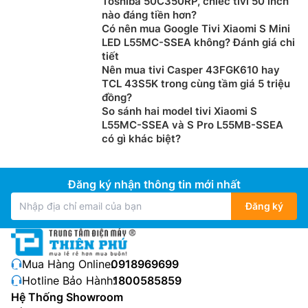
Toshiba 50C350RP, chiếc tivi 50 inch
nào đáng tiền hơn?
Có nên mua Google Tivi Xiaomi S Mini
LED L55MC-SSEA không? Đánh giá chi
tiết
Nên mua tivi Casper 43FGK610 hay
TCL 43S5K trong cùng tầm giá 5 triệu
đồng?
So sánh hai model tivi Xiaomi S
L55MC-SSEA và S Pro L55MB-SSEA
có gì khác biệt?
Đăng ký nhận thông tin mới nhất
Đăng ký
Mua Hàng Online:
0918969699
Hotline Bảo Hành:
1800585859
Hệ Thống Showroom