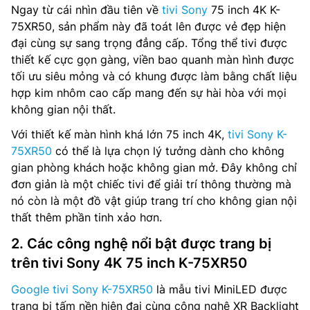
Ngay từ cái nhìn đầu tiên về
tivi Sony
75 inch 4K K-
75XR50, sản phẩm này đã toát lên được vẻ đẹp hiện
đại cùng sự sang trọng đẳng cấp. Tổng thể tivi được
thiết kế cực gọn gàng, viền bao quanh màn hình được
tối ưu siêu mỏng và có khung được làm bằng chất liệu
hợp kim nhôm cao cấp mang đến sự hài hòa với mọi
không gian nội thất.
Với thiết kế màn hình khá lớn 75 inch 4K,
tivi Sony K-
75XR50
có thể là lựa chọn lý tưởng dành cho không
gian phòng khách hoặc không gian mở. Đây không chỉ
đơn giản là một chiếc tivi để giải trí thông thường mà
nó còn là một đồ vật giúp trang trí cho không gian nội
thất thêm phần tinh xảo hơn.
2. Các công nghệ nổi bật được trang bị
trên tivi Sony 4K 75 inch K-75XR50
Google tivi Sony K-75XR50
là mẫu tivi MiniLED được
trang bị tấm nền hiện đại cùng công nghệ XR Backlight