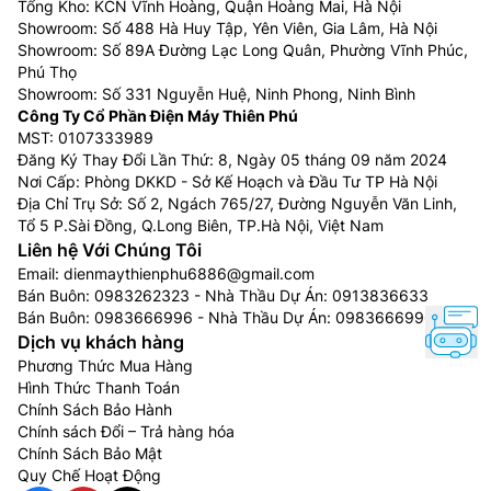
Tổng Kho: KCN Vĩnh Hoàng, Quận Hoàng Mai, Hà Nội
Showroom: Số 488 Hà Huy Tập, Yên Viên, Gia Lâm, Hà Nội
Showroom: Số 89A Đường Lạc Long Quân, Phường Vĩnh Phúc,
Phú Thọ
Showroom: Số 331 Nguyễn Huệ, Ninh Phong, Ninh Bình
Công Ty Cổ Phần Điện Máy Thiên Phú
MST: 0107333989
Đăng Ký Thay Đổi Lần Thứ: 8, Ngày 05 tháng 09 năm 2024
Nơi Cấp: Phòng DKKD - Sở Kế Hoạch và Đầu Tư TP Hà Nội
Địa Chỉ Trụ Sở: Số 2, Ngách 765/27, Đường Nguyễn Văn Linh,
Tổ 5 P.Sài Đồng, Q.Long Biên, TP.Hà Nội, Việt Nam
Liên hệ Với Chúng Tôi
Email:
dienmaythienphu6886@gmail.com
Bán Buôn:
0983262323
- Nhà Thầu Dự Án:
0913836633
Bán Buôn:
0983666996
- Nhà Thầu Dự Án:
0983666996
Dịch vụ khách hàng
Phương Thức Mua Hàng
Hình Thức Thanh Toán
Chính Sách Bảo Hành
Chính sách Đổi – Trả hàng hóa
Chính Sách Bảo Mật
Quy Chế Hoạt Động