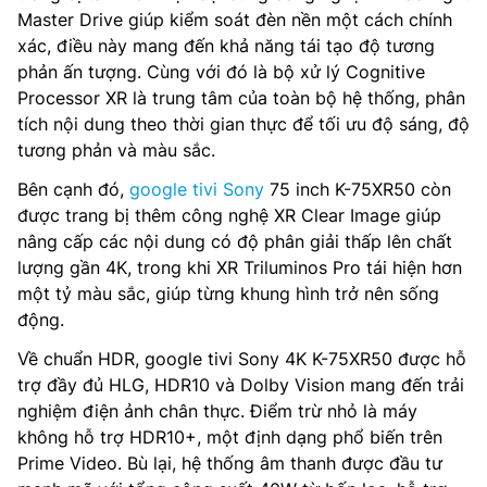
Master Drive giúp kiểm soát đèn nền một cách chính
xác, điều này mang đến khả năng tái tạo độ tương
phản ấn tượng. Cùng với đó là bộ xử lý Cognitive
Processor XR là trung tâm của toàn bộ hệ thống, phân
tích nội dung theo thời gian thực để tối ưu độ sáng, độ
tương phản và màu sắc.
Bên cạnh đó,
google tivi Sony
75 inch K-75XR50 còn
được trang bị thêm công nghệ XR Clear Image giúp
nâng cấp các nội dung có độ phân giải thấp lên chất
lượng gần 4K, trong khi XR Triluminos Pro tái hiện hơn
một tỷ màu sắc, giúp từng khung hình trở nên sống
động.
Về chuẩn HDR, google tivi Sony 4K K-75XR50 được hỗ
trợ đầy đủ HLG, HDR10 và Dolby Vision mang đến trải
nghiệm điện ảnh chân thực. Điểm trừ nhỏ là máy
không hỗ trợ HDR10+, một định dạng phổ biến trên
Prime Video. Bù lại, hệ thống âm thanh được đầu tư