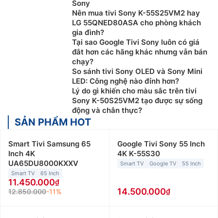
Sony
Nên mua tivi Sony K-55S25VM2 hay
LG 55QNED80ASA cho phòng khách
gia đình?
Tại sao Google Tivi Sony luôn có giá
đắt hơn các hãng khác nhưng vẫn bán
chạy?
So sánh tivi Sony OLED và Sony Mini
LED: Công nghệ nào đỉnh hơn?
Lý do gì khiến cho màu sắc trên tivi
Sony K-50S25VM2 tạo được sự sống
động và chân thực?
SẢN PHẨM HOT
Smart Tivi Samsung 65
Google Tivi Sony 55 Inch
Inch 4K
4K K-55S30
UA65DU8000KXXV
Smart TV
Google TV
55 Inch
Smart TV
65 Inch
11.450.000
14.500.000
12.850.000
-11%