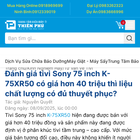
Mua Hàng Online:
0918969699
Đại Lý:
0983262323
Ninh Bình:
0912339019
Dự Án:
0983666996
0
Dịch Vụ Sửa Chữa Bảo Dưỡng
Máy Giặt - Máy Sấy
Trung Tâm Bảo
Trang chủ
/
Kinh Nghiệm Hay
/
Tư Vấn về Tivi
Đánh giá tivi Sony 75 inch K-
75XR50 có giá hơn 40 triệu thì liệu
chất lượng có đủ thuyết phục?
Tác giả: Nguyễn Quyết
Đăng ngày: 08/09/2025, lúc 00:00
Tivi Sony 75 inch
K-75XR50
hiện đang được bán với
giá hơn 40 triệu đồng và sản phẩm này đang được
định vị ở phân khúc tivi tầm trung – cao cấp. Với mức
giá bán tương đối cao, điều này không khiến ít người