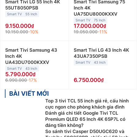
Smart Tivi LG 55 Inch 4K
Smart Tivi Samsung 75
55UT8050PSB
Inch 4K
UA75DU8000KXXV
Smart TV
55 Inch
Smart TV
75 Inch
9.150.000
17.000.000
10.150.000
-10%
19.050.000
-11%
Smart Tivi Samsung 43
Smart Tivi LG 43 Inch 4K
Inch 4K
43UA7350PSB
UA43DU7000KXXV
Smart TV
43 Inch
Smart TV
43 Inch
5.790.000
6.750.000
6.990.000
-17%
BÀI VIẾT MỚI
Top 3 tivi TCL 55 inch giá rẻ, cấu hình
cực ngon cho phòng khách gia đình
Đánh giá chi tiết Google Tivi TCL
Premium QLED 65 Inch 4K 65P7L có
đáng tiền không?
So sánh tivi Casper D50UGC620 và