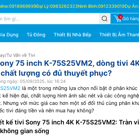
ine:
0918969699
Đại Lý:
0983262323
Ninh Bình:
0912339019
Dự Án:
0
Giỏ hàn
Gia Dụng
Tủ Đông
Thiết Bị Nhà Bếp
Thiết Bị Âm Than
Hay
/
Tư Vấn về Tivi
 Sony 75 inch K-75S25VM2, dòng tivi 4
u chất lượng có đủ thuyết phục?
ng ngày: 05/09/2025, lúc 16:24
5S25VM2
là một trong những lựa chọn nổi bật ở phân khúc t
 kế hiện đại, chất lượng hình ảnh sắc nét và các công nghệ
y. Nhưng với mức giá cao hơn một số đối thủ cùng phân khú
iếc tivi đáng tiền và nên mua hay không?
iết kế tivi Sony 75 inch 4K K-75S25VM2: Tràn v
m không gian sống