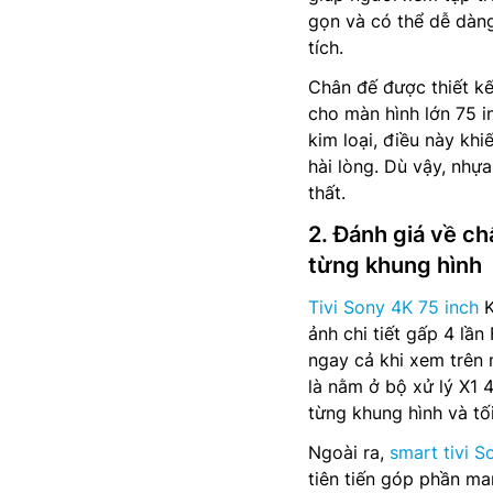
gọn và có thể dễ dàn
tích.
Chân đế được thiết kế
cho màn hình lớn 75 in
kim loại, điều này kh
hài lòng. Dù vậy, nhựa 
thất.
2. Đánh giá về ch
từng khung hình
Tivi Sony 4K 75 inch
K
ảnh chi tiết gấp 4 lần
ngay cả khi xem trên 
là nằm ở bộ xử lý X1 4
từng khung hình và tố
Ngoài ra,
smart tivi S
tiên tiến góp phần ma