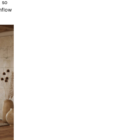
 so
nflow