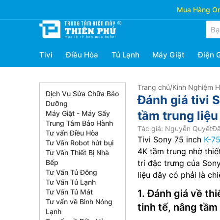
Mua Hàng Onl
Tivi
Điều Hòa
Tủ Lạnh
Máy Giặt
Điện 
Trang chủ
/
Kinh Nghiệm 
Dịch Vụ Sửa Chữa Bảo
Đánh giá tivi
Dưỡng
tầm trung liệ
Máy Giặt - Máy Sấy
Trung Tâm Bảo Hành
Tác giả: Nguyễn Quyết
Đă
Tư vấn Điều Hòa
Tivi Sony 75 inch
K-7
Tư Vấn Robot hút bụi
4K tầm trung nhờ thiết
Tư Vấn Thiết Bị Nhà
Bếp
trí đặc trưng của Son
Tư Vấn Tủ Đông
liệu đây có phải là ch
Tư Vấn Tủ Lạnh
Tư Vấn Tủ Mát
1. Đánh giá về th
Tư vấn về Bình Nóng
tinh tế, nâng tầ
Lạnh