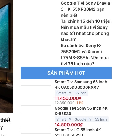
Google Tivi Sony Bravia
3 II K-55XR30M2 bạn
nên biết
Tài chính 15 đến 10 triệu:
Nên mua mẫu tivi Sony
nào tốt nhất cho phòng
khách?
So sánh tivi Sony K-
75S20M2 và Xiaomi
L75MB-SSEA: Nên mua
tivi 75 inch nào?
SẢN PHẨM HOT
Smart Tivi Samsung 65 Inch
4K UA65DU8000KXXV
Smart TV
65 Inch
11.450.000
12.850.000
-11%
Google Tivi Sony 55 Inch 4K
K-55S30
thiết
Smart TV
Google TV
55 Inch
14.500.000
ày
Smart Tivi LG 55 Inch 4K
ng,
55UT8050PSB