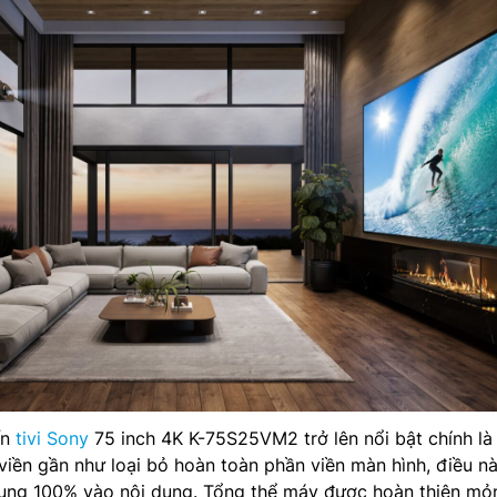
ến
tivi Sony
75 inch 4K K-75S25VM2 trở lên nổi bật chính là 
 viền gần như loại bỏ hoàn toàn phần viền màn hình, điều n
rung 100% vào nội dung. Tổng thể máy được hoàn thiện mỏ