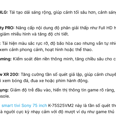
HLG:
Tái tạo dải sáng rộng, giúp cảnh tối sâu hơn, cảnh sán
ty PRO:
Nâng cấp nội dung độ phân giải thấp như Full HD 
iảm nhiễu hình và tăng độ chi tiết.
:
Tái hiện màu sắc rực rỡ, độ bão hòa cao nhưng vẫn tự nhi
xem cảnh phong cảnh, hoạt hình hoặc thể thao.
mming:
Kiểm soát đèn nền thông minh, tăng chiều sâu cho 
w XR 200:
Tăng cường tần số quét giả lập, giúp cảnh chuy
 xem bóng đá, đua xe hoặc phim hành động.
ụng:
Giảm độ trễ đầu vào, hiển thị thông tin game rõ ràng,
sole.
a
smart tivi Sony 75 inch
K-75S25VM2 này là tần số quét th
 là người cực kỳ nhạy cảm với độ mượt ví dụ như game thủ