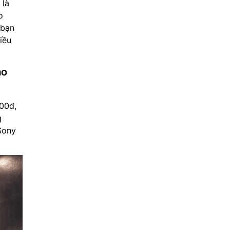
 là
o
 bạn
iều
ao
00đ,
g
 Sony