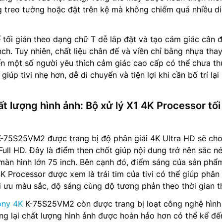
g treo tường hoặc đặt trên kệ mà không chiếm quá nhiều d
 tối giản theo dạng chữ T dễ lắp đặt và tạo cảm giác cân đ
ch. Tuy nhiên, chất liệu chân đế và viền chỉ bằng nhựa thay
iến một số người yêu thích cảm giác cao cấp có thể chưa t
giúp tivi nhẹ hơn, dễ di chuyển và tiện lợi khi cần bố trí lại
ất lượng hình ảnh: Bộ xử lý X1 4K Processor tối
-75S25VM2 được trang bị độ phân giải 4K Ultra HD sẽ cho
 Full HD. Đây là điểm then chốt giúp nội dung trở nên sắc né
màn hình lớn 75 inch. Bên cạnh đó, điểm sáng của sản phẩ
K Processor được xem là trái tim của tivi có thể giúp phân 
i ưu màu sắc, độ sáng cùng độ tương phản theo thời gian t
ony 4K
K-75S25VM2 còn được trang bị loạt công nghệ hình
ng lại chất lượng hình ảnh được hoàn hảo hơn có thể kể đế