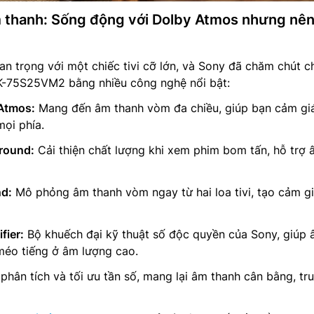
m thanh: Sống động với Dolby Atmos nhưng nên
an trọng với một chiếc tivi cỡ lớn, và Sony đã chăm chút c
 K-75S25VM2 bằng nhiều công nghệ nổi bật:
Atmos:
Mang đến âm thanh vòm đa chiều, giúp bạn cảm gi
ọi phía.
rround:
Cải thiện chất lượng khi xem phim bom tấn, hỗ trợ
nd:
Mô phỏng âm thanh vòm ngay từ hai loa tivi, tạo cảm g
fier:
Bộ khuếch đại kỹ thuật số độc quyền của Sony, giúp
méo tiếng ở âm lượng cao.
hân tích và tối ưu tần số, mang lại âm thanh cân bằng, tr