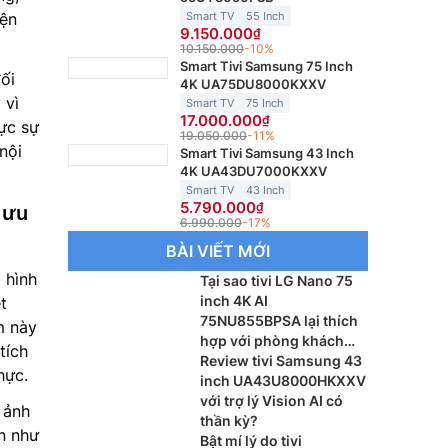
Smart TV
55 Inch
iện
9.150.000
10.150.000
-10%
Smart Tivi Samsung 75 Inch
ối
4K UA75DU8000KXXV
 vì
Smart TV
75 Inch
17.000.000
hực sự
19.050.000
-11%
 nội
Smart Tivi Samsung 43 Inch
4K UA43DU7000KXXV
Smart TV
43 Inch
5.790.000
 ưu
6.990.000
-17%
BÀI VIẾT MỚI
 hình
Tại sao tivi LG Nano 75
inch 4K AI
t
75NU855BPSA lại thích
m này
hợp với phòng khách
tích
lớn?
Review tivi Samsung 43
hực.
inch UA43U8000HKXXV
với trợ lý Vision AI có
 ảnh
thần kỳ?
n như
Bật mí lý do tivi