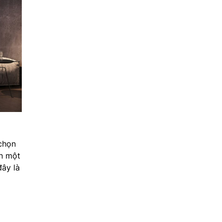
chọn
ơn một
đây là