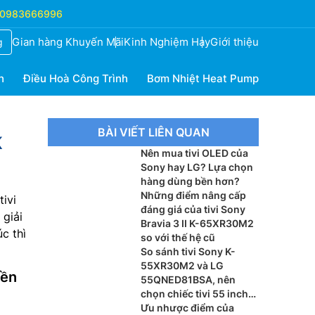
0983666996
Gian hàng Khuyến Mãi
Kinh Nghiệm Hay
Giới thiệu
g
h
Điều Hoà Công Trình
Bơm Nhiệt Heat Pump
BÀI VIẾT LIÊN QUAN
K
Nên mua tivi OLED của
Sony hay LG? Lựa chọn
hàng dùng bền hơn?
Những điểm nâng cấp
ivi
đáng giá của tivi Sony
 giải
Bravia 3 II K-65XR30M2
c thì
so với thế hệ cũ
So sánh tivi Sony K-
55XR30M2 và LG
iền
55QNED81BSA, nên
chọn chiếc tivi 55 inch
nào?
Ưu nhược điểm của