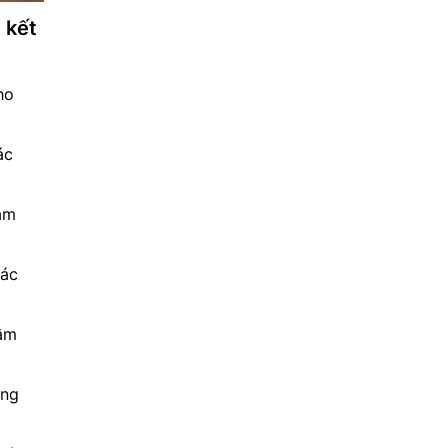
 kết
ho
ác
 âm
iác
 âm
ung