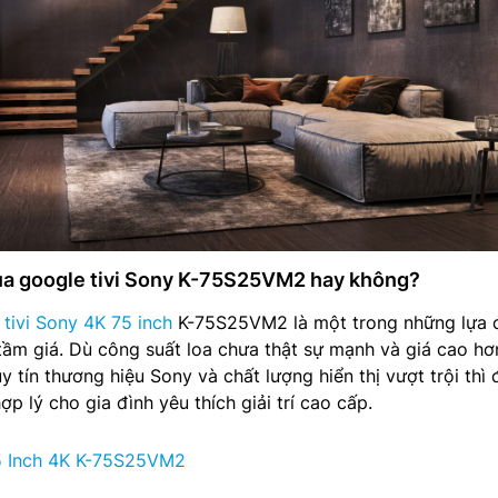
ua google tivi Sony K-75S25VM2 hay không?
 tivi Sony 4K 75 inch
K-75S25VM2 là một trong những lựa 
tầm giá. Dù công suất loa chưa thật sự mạnh và giá cao h
y tín thương hiệu Sony và chất lượng hiển thị vượt trội thì 
ợp lý cho gia đình yêu thích giải trí cao cấp.
5 Inch 4K K-75S25VM2