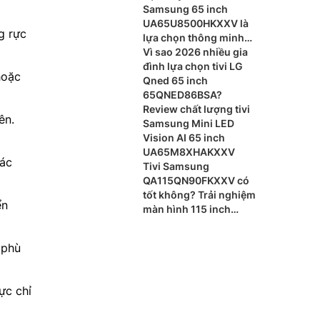
Samsung 65 inch
UA65U8500HKXXV là
g rực
lựa chọn thông minh
cho phòng khách
Vì sao 2026 nhiều gia
đình lựa chọn tivi LG
hoặc
Qned 65 inch
65QNED86BSA?
Review chất lượng tivi
ên.
Samsung Mini LED
Vision AI 65 inch
UA65M8XHAKXXV
các
Tivi Samsung
QA115QN90FKXXV có
tốt không? Trải nghiệm
ển
màn hình 115 inch
khổng lồ
 phù
ực chỉ