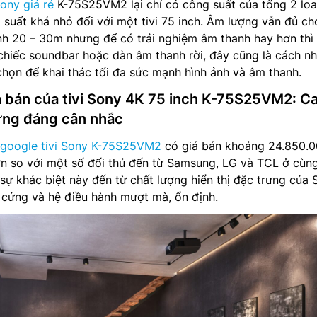
Sony giá rẻ
K-75S25VM2 lại chỉ có công suất của tổng 2 loa
suất khá nhỏ đối với một tivi 75 inch. Âm lượng vẫn đủ ch
nh 20 – 30m nhưng để có trải nghiệm âm thanh hay hơn thì
hiếc soundbar hoặc dàn âm thanh rời, đây cũng là cách nh
họn để khai thác tối đa sức mạnh hình ảnh và âm thanh.
iá bán của tivi Sony 4K 75 inch K-75S25VM2: C
ưng đáng cân nhắc
google tivi Sony K-75S25VM2
có giá bán khoảng 24.850.0
ơn so với một số đối thủ đến từ Samsung, LG và TCL ở cùn
 sự khác biệt này đến từ chất lượng hiển thị đặc trưng của
 cứng và hệ điều hành mượt mà, ổn định.