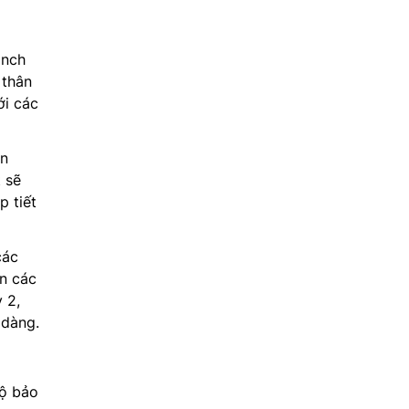
inch
 thân
ới các
ển
 sẽ
p tiết
các
ến các
 2,
 dàng.
độ bảo