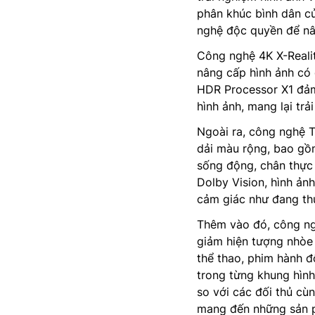
phân khúc bình dân c
nghệ độc quyền để nân
Công nghệ 4K X-Realit
nâng cấp hình ảnh có 
HDR Processor X1 đảm 
hình ảnh, mang lại tr
Ngoài ra, công nghệ T
dải màu rộng, bao gồm
sống động, chân thực 
Dolby Vision, hình ản
cảm giác như đang thư
Thêm vào đó, công ng
giảm hiện tượng nhòe 
thể thao, phim hành đ
trong từng khung hìn
so với các đối thủ cù
mang đến những sản 