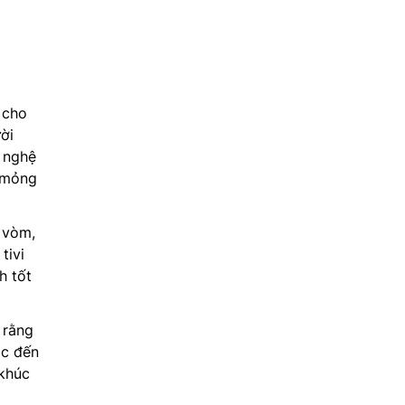
 cho
ời
 nghệ
ộ mỏng
 vòm,
tivi
h tốt
 rằng
ạc đến
 khúc