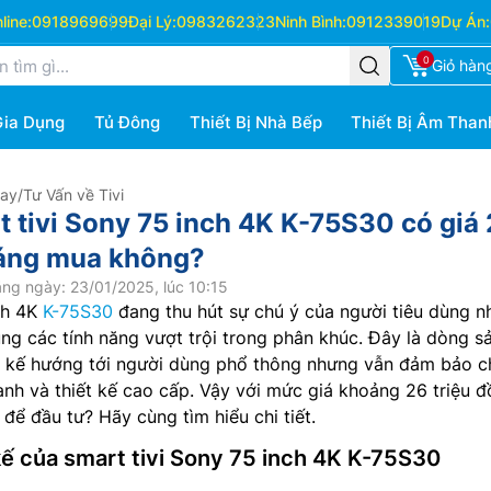
ine:
0918969699
Đại Lý:
0983262323
Ninh Bình:
0912339019
Dự Án:
0
Giỏ hàn
Gia Dụng
Tủ Đông
Thiết Bị Nhà Bếp
Thiết Bị Âm Than
Hay
/
Tư Vấn về Tivi
t tivi Sony 75 inch 4K K-75S30 có giá
 đáng mua không?
ng ngày: 23/01/2025, lúc 10:15
ch 4K
K-75S30
đang thu hút sự chú ý của người tiêu dùng n
ng các tính năng vượt trội trong phân khúc. Đây là dòng s
 kế hướng tới người dùng phổ thông nhưng vẫn đảm bảo c
anh và thiết kế cao cấp. Vậy với mức giá khoảng 26 triệu đ
 để đầu tư? Hãy cùng tìm hiểu chi tiết.
 kế của smart tivi Sony 75 inch 4K K-75S30