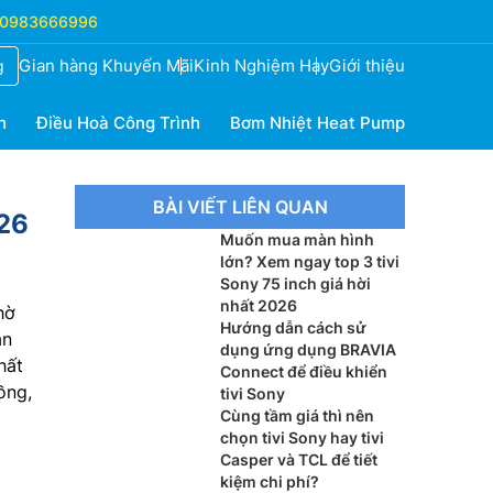
0983666996
Gian hàng Khuyến Mãi
Kinh Nghiệm Hay
Giới thiệu
g
h
Điều Hoà Công Trình
Bơm Nhiệt Heat Pump
BÀI VIẾT LIÊN QUAN
 26
Muốn mua màn hình
lớn? Xem ngay top 3 tivi
Sony 75 inch giá hời
nhất 2026
hờ
Hướng dẫn cách sử
ản
dụng ứng dụng BRAVIA
hất
Connect để điều khiển
ồng,
tivi Sony
Cùng tầm giá thì nên
chọn tivi Sony hay tivi
Casper và TCL để tiết
kiệm chi phí?