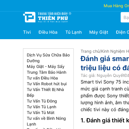
Mua Hàng Onl
Tivi
Điều Hòa
Tủ Lạnh
Máy Giặt
Điện 
Trang chủ
/
Kinh Nghiệm 
Dịch Vụ Sửa Chữa Bảo
Đánh giá smar
Dưỡng
triệu liệu có
Máy Giặt - Máy Sấy
Trung Tâm Bảo Hành
Tác giả: Nguyễn Quyết
Đă
Tư vấn Điều Hòa
Smart tivi Sony 75 in
Tư Vấn Robot hút bụi
mức giá cạnh tranh cù
Tư Vấn Thiết Bị Nhà
Bếp
phẩm được Sony thiết
Tư Vấn Tủ Đông
lượng hình ảnh, âm th
Tư Vấn Tủ Lạnh
chiếc tivi này có đáng
Tư Vấn Tủ Mát
Tư vấn về Bình Nóng
1. Đánh giá thiết
Lạnh