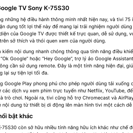
 Google TV Sony K-75S30
g những hệ điều hành thông minh nhất hiện nay, và tivi 75 
n dụng tốt lợi thế này để mang lại trải nghiệm người dùng
o diện của Google TV được thiết kế trực quan, dễ sử dụng, v
trên sở thích và thói quen xem của người dùng.
m kiếm nội dung nhanh chóng thông qua tính năng điều khi
i “Ok Google” hoặc “Hey Google”, trợ lý ảo Google Assistant
ông cần sử dụng remote. Đây là một tính năng hiện đại, giú
lại sự tiện lợi tối đa.
ng Google Play phong phú cho phép người dùng tải xuống 
ừ các dịch vụ xem phim trực tuyến như Netflix, YouTube, đ
 trò chơi. Ngoài ra, tivi cũng hỗ trợ Chromecast và AirPlay
ẻ nội dung từ thiết bị di động lên màn hình tivi một cách dễ
nổi bật khác
-75S30 còn sở hữu nhiều tính năng hữu ích khác như chế 