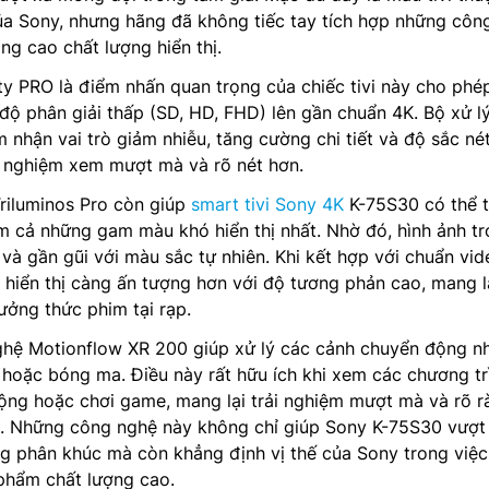
ủa Sony, nhưng hãng đã không tiếc tay tích hợp những côn
g cao chất lượng hiển thị.
y PRO là điểm nhấn quan trọng của chiếc tivi này cho phé
độ phân giải thấp (SD, HD, FHD) lên gần chuẩn 4K. Bộ xử l
nhận vai trò giảm nhiễu, tăng cường chi tiết và độ sắc né
ải nghiệm xem mượt mà và rõ nét hơn.
riluminos Pro còn giúp
smart tivi Sony 4K
K-75S30 có thể t
 cả những gam màu khó hiển thị nhất. Nhờ đó, hình ảnh tr
và gần gũi với màu sắc tự nhiên. Khi kết hợp với chuẩn vid
h hiển thị càng ấn tượng hơn với độ tương phản cao, mang l
ởng thức phim tại rạp.
hệ Motionflow XR 200 giúp xử lý các cảnh chuyển động n
hoặc bóng ma. Điều này rất hữu ích khi xem các chương tr
ộng hoặc chơi game, mang lại trải nghiệm mượt mà và rõ r
h. Những công nghệ này không chỉ giúp Sony K-75S30 vượt 
ng phân khúc mà còn khẳng định vị thế của Sony trong việc
phẩm chất lượng cao.