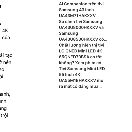
AI Companion trên tivi
g
Samsung 43 inch
UA43M71HAKXXV
So sánh tivi Samsung
p
UA43U8000HKXXV và
ý 4K
Samsung
t của
UA43U8500HKXXV có
gì khác biệt?
Chất lượng hiển thị tivi
LG QNED Mini LED 4K
ái tạo
65QNED70BSA có tốt
ở nên
không? Xem phim có
sắc nét?
Tivi Samsung Mini LED
eo
55 Inch 4K
ại
UA55M1EHAKXXV mới
ra mắt có đáng mua
không?
hanh,
ình
àng
trội