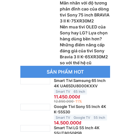
Mãn nhãn với độ tương
phản đỉnh cao của dòng
tivi Sony 75 inch BRAVIA
3 II K-75XR30M2
Nên mua tivi OLED của
Sony hay LG? Lựa chọn
hàng dùng bền hơn?
Những điểm nâng cấp
đáng giá của tivi Sony
Bravia 3 II K-65XR30M2
so với thế hệ cũ
SẢN PHẨM HOT
Smart Tivi Samsung 65 Inch
4K UA65DU8000KXXV
Smart TV
65 Inch
11.450.000
12.850.000
-11%
Google Tivi Sony 55 Inch 4K
K-55S30
Smart TV
Google TV
55 Inch
14.500.000
Smart Tivi LG 55 Inch 4K
55UT8050PSB