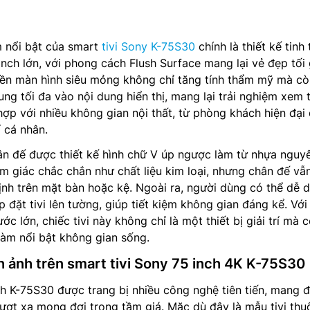
 nổi bật của smart
tivi Sony K-75S30
chính là thiết kế tinh 
inch lớn, với phong cách Flush Surface mang lại vẻ đẹp tối 
iền màn hình siêu mỏng không chỉ tăng tính thẩm mỹ mà cò
ung tối đa vào nội dung hiển thị, mang lại trải nghiệm xem 
 hợp với nhiều không gian nội thất, từ phòng khách hiện đại
í cá nhân.
ân đế được thiết kế hình chữ V úp ngược làm từ nhựa nguy
m giác chắc chắn như chất liệu kim loại, nhưng chân đế vẫ
định trên mặt bàn hoặc kệ. Ngoài ra, người dùng có thể dễ 
p đặt tivi lên tường, giúp tiết kiệm không gian đáng kể. Với 
ớc lớn, chiếc tivi này không chỉ là một thiết bị giải trí mà c
làm nổi bật không gian sống.
h ảnh trên smart tivi Sony 75 inch 4K K-75S30
h K-75S30 được trang bị nhiều công nghệ tiên tiến, mang 
vượt xa mong đợi trong tầm giá. Mặc dù đây là mẫu tivi thu