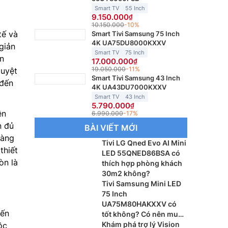
Smart TV
55 Inch
9.150.000
10.150.000
-10%
tế và
Smart Tivi Samsung 75 Inch
4K UA75DU8000KXXV
giản
Smart TV
75 Inch
n
17.000.000
19.050.000
-11%
tuyệt
Smart Tivi Samsung 43 Inch
 đến
4K UA43DU7000KXXV
Smart TV
43 Inch
5.790.000
ên
6.990.000
-17%
n đủ
BÀI VIẾT MỚI
dàng
Tivi LG Qned Evo AI Mini
thiết
LED 55QNED86BSA có
òn là
thích hợp phòng khách
30m2 không?
Tivi Samsung Mini LED
75 Inch
UA75M80HAKXXV có
đến
tốt không? Có nên mua
không?
Khám phá trợ lý Vision
ộc