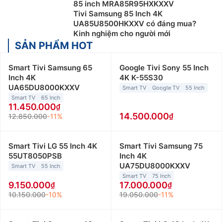
85 inch MRA85R95HXKXXV
Tivi Samsung 85 Inch 4K
UA85U8500HKXXV có đáng mua?
Kinh nghiệm cho người mới
SẢN PHẨM HOT
Smart Tivi Samsung 65
Google Tivi Sony 55 Inch
Inch 4K
4K K-55S30
UA65DU8000KXXV
Smart TV
Google TV
55 Inch
Smart TV
65 Inch
11.450.000
14.500.000
12.850.000
-11%
Smart Tivi LG 55 Inch 4K
Smart Tivi Samsung 75
55UT8050PSB
Inch 4K
UA75DU8000KXXV
Smart TV
55 Inch
Smart TV
75 Inch
9.150.000
17.000.000
10.150.000
-10%
19.050.000
-11%