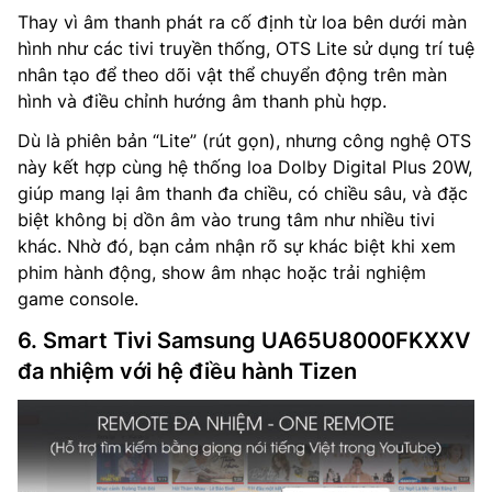
Thay vì âm thanh phát ra cố định từ loa bên dưới màn
hình như các tivi truyền thống, OTS Lite sử dụng trí tuệ
nhân tạo để theo dõi vật thể chuyển động trên màn
hình và điều chỉnh hướng âm thanh phù hợp.
Dù là phiên bản “Lite” (rút gọn), nhưng công nghệ OTS
này kết hợp cùng hệ thống loa Dolby Digital Plus 20W,
giúp mang lại âm thanh đa chiều, có chiều sâu, và đặc
biệt không bị dồn âm vào trung tâm như nhiều tivi
khác. Nhờ đó, bạn cảm nhận rõ sự khác biệt khi xem
phim hành động, show âm nhạc hoặc trải nghiệm
game console.
6. Smart Tivi Samsung UA65U8000FKXXV
đa nhiệm với hệ điều hành Tizen