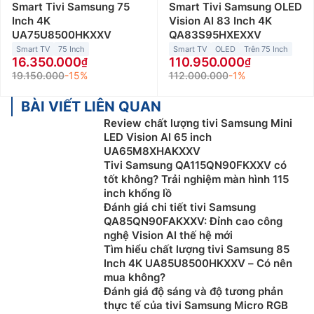
Smart Tivi Samsung 75
Smart Tivi Samsung OLED
Inch 4K
Vision AI 83 Inch 4K
UA75U8500HKXXV
QA83S95HXEXXV
Smart TV
75 Inch
Smart TV
OLED
Trên 75 Inch
16.350.000
110.950.000
19.150.000
-15%
112.000.000
-1%
BÀI VIẾT LIÊN QUAN
Review chất lượng tivi Samsung Mini
LED Vision AI 65 inch
UA65M8XHAKXXV
Tivi Samsung QA115QN90FKXXV có
tốt không? Trải nghiệm màn hình 115
inch khổng lồ
Đánh giá chi tiết tivi Samsung
QA85QN90FAKXXV: Đỉnh cao công
nghệ Vision AI thế hệ mới
Tìm hiểu chất lượng tivi Samsung 85
Inch 4K UA85U8500HKXXV – Có nên
mua không?
Đánh giá độ sáng và độ tương phản
thực tế của tivi Samsung Micro RGB