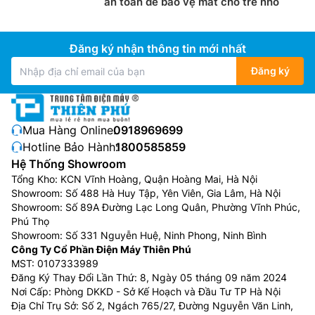
an toàn để bảo vệ mắt cho trẻ nhỏ
Đăng ký nhận thông tin mới nhất
Đăng ký
Mua Hàng Online:
0918969699
Hotline Bảo Hành:
1800585859
Hệ Thống Showroom
Tổng Kho: KCN Vĩnh Hoàng, Quận Hoàng Mai, Hà Nội
Showroom: Số 488 Hà Huy Tập, Yên Viên, Gia Lâm, Hà Nội
Showroom: Số 89A Đường Lạc Long Quân, Phường Vĩnh Phúc,
Phú Thọ
Showroom: Số 331 Nguyễn Huệ, Ninh Phong, Ninh Bình
Công Ty Cổ Phần Điện Máy Thiên Phú
MST: 0107333989
Đăng Ký Thay Đổi Lần Thứ: 8, Ngày 05 tháng 09 năm 2024
Nơi Cấp: Phòng DKKD - Sở Kế Hoạch và Đầu Tư TP Hà Nội
Địa Chỉ Trụ Sở: Số 2, Ngách 765/27, Đường Nguyễn Văn Linh,