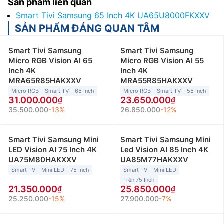
Sản phẩm liên quan
Smart Tivi Samsung 65 Inch 4K UA65U8000FKXXV
SẢN PHẨM ĐÁNG QUAN TÂM
Smart Tivi Samsung
Smart Tivi Samsung
Micro RGB Vision AI 65
Micro RGB Vision AI 55
Inch 4K
Inch 4K
MRA65R85HAKXXV
MRA55R85HAKXXV
Micro RGB
Smart TV
65 Inch
Micro RGB
Smart TV
55 Inch
31.000.000
23.650.000
35.500.000
-13%
26.850.000
-12%
Smart Tivi Samsung Mini
Smart Tivi Samsung Mini
LED Vision AI 75 Inch 4K
Led Vision AI 85 Inch 4K
UA75M80HAKXXV
UA85M77HAKXXV
Smart TV
Mini LED
75 Inch
Smart TV
Mini LED
Trên 75 Inch
21.350.000
25.850.000
25.250.000
-15%
27.900.000
-7%