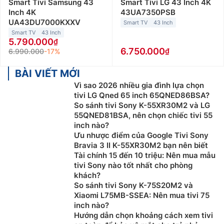
Smart Tivi Samsung 43
Smart Tivi LG 43 Inch 4K
Inch 4K
43UA7350PSB
UA43DU7000KXXV
Smart TV
43 Inch
Smart TV
43 Inch
5.790.000
6.750.000
6.990.000
-17%
BÀI VIẾT MỚI
Vì sao 2026 nhiều gia đình lựa chọn
tivi LG Qned 65 inch 65QNED86BSA?
So sánh tivi Sony K-55XR30M2 và LG
55QNED81BSA, nên chọn chiếc tivi 55
inch nào?
Ưu nhược điểm của Google Tivi Sony
Bravia 3 II K-55XR30M2 bạn nên biết
Tài chính 15 đến 10 triệu: Nên mua mẫu
tivi Sony nào tốt nhất cho phòng
khách?
So sánh tivi Sony K-75S20M2 và
Xiaomi L75MB-SSEA: Nên mua tivi 75
inch nào?
Hướng dẫn chọn khoảng cách xem tivi