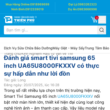
Mua Hàng Online:
0918969699
Đại Lý:
0983262323
Ninh Bình:
0912339019
Dự Án:
0983666996
0
Dịch Vụ Sửa Chữa Bảo Dưỡng
Máy Giặt - Máy Sấy
Trung Tâm Bảo
Trang chủ
/
Kinh Nghiệm Hay
/
Tư Vấn về Tivi
Đánh giá smart tivi samsung 65
inch UA65U8000FKXXV có thực
sự hấp dẫn như lời đồn
Tác giả: Long
Đăng ngày: 20/07/2025, lúc 16:28
Trong số rất nhiều lựa chọn trên thị trường hiện nay,
Smart Tivi Samsung 65 inch
UA65U8000FKXXV
nổi
bật nhờ màn hình lớn, thiết kế hiện đại cùng loạt công
nghệ hình ảnh – âm thanh cao cấp. Vậy liệu model này