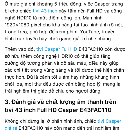
Ở mức giá chỉ khoảng 5 triệu đồng, việc Casper trang
bị cho chiếc
tivi 43 inch
này tấm nền Full HD và công
nghệ HDR10 là một điểm cộng lớn. Màn hình
1920×1080 pixel cho khả năng tái tạo hình ảnh rõ nét,
trong trẻo, phù hợp để xem phim, YouTube, truyền
hình trực tuyến hay chơi game giải trí nhẹ nhàng.
Thêm vào đó,
tivi Casper Full HD
E43FAC110 còn được
sở hữu thêm công nghệ HDR10 có thể giúp tăng
cường độ tương phản và độ sâu màu, điều này giúp
các chi tiết trong vùng sáng và tối được thể hiện chân
thực hơn. Dù là cảnh tối u ám hay những khung hình
chói lóa, mọi thứ đều được cân bằng hợp lý, mang lại
trải nghiệm thị giác dễ chịu cho người dùng.
3. Đánh giá về chất lượng âm thanh trên
tivi 43 inch Full HD Casper E43FAC110
Không chỉ dừng lại ở phần hình ảnh, chiếc
tivi Casper
giá rẻ
E43FAC110 này còn mang đến trải nghiệm âm