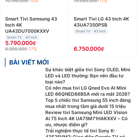
10.150.000
-10%
19.050.000
-11%
Smart Tivi Samsung 43
Smart Tivi LG 43 Inch 4K
Inch 4K
43UA7350PSB
UA43DU7000KXXV
Smart TV
43 Inch
Smart TV
43 Inch
5.790.000
6.750.000
6.990.000
-17%
BÀI VIẾT MỚI
Sự khác biệt giữa tivi Sony OLED, Mini
LED và LED thường: Bạn nên đầu tư
loại nào?
Có nên mua tivi LG Qned Evo AI Mini
LED 86QNED86BSA mới ra mắt 2026?
Top 5 chiếc tivi Samsung 55 inch đáng
mua nhất trong tầm giá dưới 15 triệu
Review tivi Samsung Mini LED Vision
AI 75 Inch 4K UA75M71HAKXXV – Có
ưu, nhược điểm gì?
Trải nghiệm thực tế tivi Sony K-
43S25VM2: Giao diện Google TV có