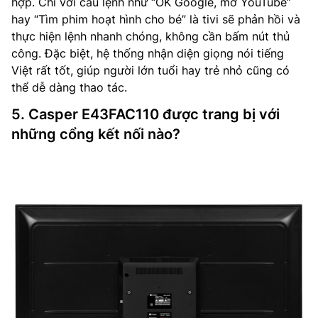
hợp. Chỉ với câu lệnh như “OK Google, mở YouTube”
hay “Tìm phim hoạt hình cho bé” là tivi sẽ phản hồi và
thực hiện lệnh nhanh chóng, không cần bấm nút thủ
công. Đặc biệt, hệ thống nhận diện giọng nói tiếng
Việt rất tốt, giúp người lớn tuổi hay trẻ nhỏ cũng có
thể dễ dàng thao tác.
5. Casper E43FAC110 được trang bị với
những cổng kết nối nào?