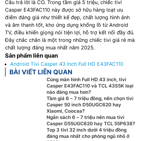
Câu trả lời là CÓ. Trong tầm giá 5 triệu, chiếc tivi
Casper E43FAC110 này được sở hữu hàng loạt ưu
điểm đáng giá như thiết kế đẹp, chất lượng hình ảnh
và âm thanh tốt, kho ứng dụng khổng lồ từ Android
TV, điều khiển giọng nói tiện lợi, hỗ trợ kết nối đầy đủ.
Đây chắc chắn là một trong những chiếc tivi giá rẻ mà
chất lượng đáng mua nhất năm 2025.
Sản phẩm liên quan
Android Tivi Casper 43 Inch Full HD E43FAC110
BÀI VIẾT LIÊN QUAN
Cùng màn hình Full HD 43 inch, tivi
Casper E43FAC110 và TCL 43S5K loại
nào đáng mua hơn?
Tầm giá 6 – 7 triệu đồng, nên chọn tivi
Casper 50 inch D50UGC620 hay
Xiaomi, Coocaa?
Ngân sách 6 – 7 triệu nên mua tivi
Casper D55UGC620 hay TCL 55P638?
Top 3 tivi 32 inch dưới 4 triệu đồng
đáng mua nhất cho phòng ngủ nhỏ ở