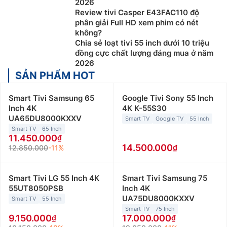
2026
Review tivi Casper E43FAC110 độ
phân giải Full HD xem phim có nét
không?
Chia sẻ loạt tivi 55 inch dưới 10 triệu
đồng cực chất lượng đáng mua ở năm
2026
SẢN PHẨM HOT
Smart Tivi Samsung 65
Google Tivi Sony 55 Inch
Inch 4K
4K K-55S30
UA65DU8000KXXV
Smart TV
Google TV
55 Inch
Smart TV
65 Inch
11.450.000
14.500.000
12.850.000
-11%
Smart Tivi LG 55 Inch 4K
Smart Tivi Samsung 75
55UT8050PSB
Inch 4K
UA75DU8000KXXV
Smart TV
55 Inch
Smart TV
75 Inch
9.150.000
17.000.000