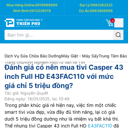
Mua Hàng Online:
0918969699
Đại Lý:
0983262323
Ninh Bình:
0912339019
Dự Án:
0983666996
0
Dịch Vụ Sửa Chữa Bảo Dưỡng
Máy Giặt - Máy Sấy
Trung Tâm Bảo
Trang chủ
/
Kinh Nghiệm Hay
/
Tư Vấn về Tivi
Đánh giá có nên mua tivi Casper 43
inch Full HD E43FAC110 với mức
giá chỉ 5 triệu đồng?
Tác giả: Nguyễn Quyết
Đăng ngày: 18/05/2025, lúc 10:49
Trong phân khúc giá rẻ hiện nay, việc tìm một chiếc
smart tivi vừa đẹp, vừa đầy đủ tính năng, lại có giá
dưới 5 triệu đồng dường như là nhiệm vụ bất khả thi.
Thế nhưng tivi Casper 43 inch Full HD
E43FAC110
đã