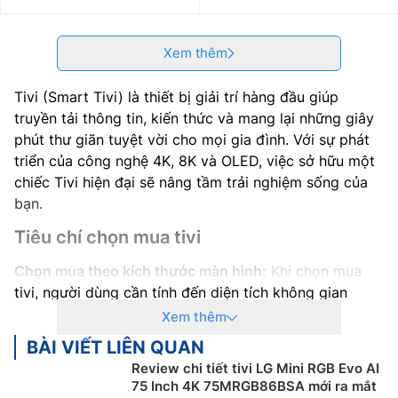
Xem thêm
Tivi (Smart Tivi) là thiết bị giải trí hàng đầu giúp
truyền tải thông tin, kiến thức và mang lại những giây
phút thư giãn tuyệt vời cho mọi gia đình. Với sự phát
triển của công nghệ 4K, 8K và OLED, việc sở hữu một
chiếc Tivi hiện đại sẽ nâng tầm trải nghiệm sống của
bạn.
Tiêu chí chọn mua tivi
Chọn mua theo kích thước màn hình:
Khi chọn mua
tivi, người dùng cần tính đến diện tích không gian
muốn lắp đặt thiết bị. Bởi điều này sẽ ảnh hưởng
Xem thêm
không nhỏ đến trải nghiệm xem cũng như giúp bảo vệ
BÀI VIẾT LIÊN QUAN
đôi mắt cho cả gia đình. Kích thước màn hình tivi cần
Review chi tiết tivi LG Mini RGB Evo AI
phù hợp với diện tích nơi lắp đặt, giúp cho khoảng
75 Inch 4K 75MRGB86BSA mới ra mắt