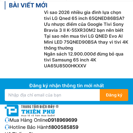
BÀI VIẾT MỚI
Chọn mua theo thương hiệu:
Trên thị trường hiện nay,
Vì sao 2026 nhiều gia đình lựa chọn
có rất nhiều thương hiệu tivi chính hãng nổi tiếng, có
tivi LG Qned 65 inch 65QNED86BSA?
mẫu mã đa dạng, chất lượng tốt và bền bỉ. Một số
Ưu nhược điểm của Google Tivi Sony
hãng tivi được ưa chuộng có thể kể đến như: Sony,
Bravia 3 II K-55XR30M2 bạn nên biết
Samsung, LG, Casper, TCL, Xiaomi… Mỗi hãng sẽ có
Tại sao nên mua tivi LG QNED Evo AI
Mini LED 75QNED90BSA thay vì tivi 4K
phong cách thiết kế, kiểu dáng và công nghệ khác
thông thường
nhau. Tùy thuộc vào sở thích, nhu cầu sử dụng thực tế
Ngân sách 12.900.000đ đừng bỏ qua
cũng như túi tiền của bản thân mà bạn có thể lựa chọn
tivi Samsung 65 inch 4K
sản phẩm phù hợp nhất.
UA65U8500HKXXV
Thương hiệu tivi đang kinh doanh tại Điện
máy Thiên Phú
Đăng ký nhận thông tin mới nhất
Tivi Samsung
Đăng ký
Samsung là thương hiệu tivi hàng đầu đến từ Hàn
Quốc với thiết kế hiện đại, đa dạng mẫu mã, công
Mua Hàng Online:
0918969699
nghệ phù hợp với thị hiếu của đa số người tiêu dùng
Hotline Bảo Hành:
1800585859
hiện nay. Các dòng
tivi Samsung
được nhiều khách