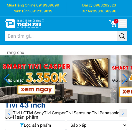
Mua Hàng Online:
0918969699
Đại Lý:
0983262323
Ninh Bình:
0912339019
Dự Án:
0983666996
0
Trang chủ
Tivi 43 inch
Tivi LG
Tivi Sony
Tivi Casper
Tivi Samsung
Tivi Panasonic
Tivi T
Có
41
sản phẩm
Lọc sản phẩm