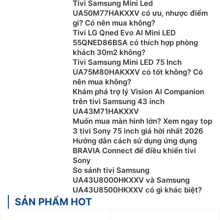
cách từ vị trí ngồi xem đến thiết bị được đảm bảo tiêu
Tivi Samsung Mini Led
chuẩn. Điều này sẽ giúp người xem có tầm quan sát
UA50M77HAKXXV có ưu, nhược điểm
gì? Có nên mua không?
tốt nhất và an toàn cho mắt.
Tivi LG Qned Evo AI Mini LED
55QNED86BSA có thích hợp phòng
khách 30m2 không?
Tivi Samsung Mini LED 75 Inch
UA75M80HAKXXV có tốt không? Có
nên mua không?
Khám phá trợ lý Vision AI Companion
trên tivi Samsung 43 inch
UA43M71HAKXXV
Muốn mua màn hình lớn? Xem ngay top
3 tivi Sony 75 inch giá hời nhất 2026
Hướng dẫn cách sử dụng ứng dụng
BRAVIA Connect để điều khiển tivi
Sony
Chọn mua theo độ phân giải:
Tivi có rất nhiều độ phân
So sánh tivi Samsung
giải như HD, Full HD, 2K, 4K, 8K,… Độ phân giải của
UA43U8000HKXXV và Samsung
màn hình tivi càng lớn thì chất lượng hình ảnh sẽ càng
UA43U8500HKXXV có gì khác biệt?
rõ nét. Tuy nhiên, bạn cần lưu ý độ phân giải cao sẽ
SẢN PHẨM HOT
hiệu quả nhất đối với màn hình có kích thước lớn, còn