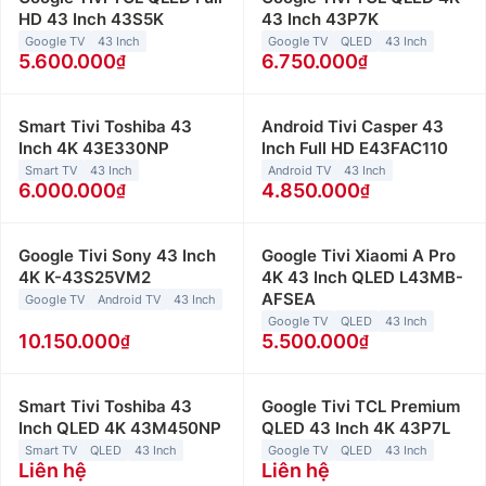
HD 43 Inch 43S5K
43 Inch 43P7K
Google TV
43 Inch
Google TV
QLED
43 Inch
5.600.000
6.750.000
Smart Tivi Toshiba 43
Android Tivi Casper 43
Inch 4K 43E330NP
Inch Full HD E43FAC110
Smart TV
43 Inch
Android TV
43 Inch
6.000.000
4.850.000
Google Tivi Sony 43 Inch
Google Tivi Xiaomi A Pro
4K K-43S25VM2
4K 43 Inch QLED L43MB-
AFSEA
Google TV
Android TV
43 Inch
Google TV
QLED
43 Inch
10.150.000
5.500.000
Smart Tivi Toshiba 43
Google Tivi TCL Premium
Inch QLED 4K 43M450NP
QLED 43 Inch 4K 43P7L
Smart TV
QLED
43 Inch
Google TV
QLED
43 Inch
Liên hệ
Liên hệ