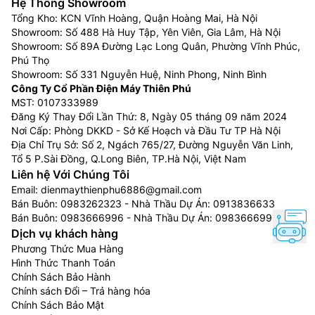
Hệ Thống Showroom
hàng yêu thích: Samsung qled, samsung lifestyle… Đặc
Tổng Kho: KCN Vĩnh Hoàng, Quận Hoàng Mai, Hà Nội
biệt, từ năm 2025 Samsung đã tích hợp công nghệ trí
Showroom: Số 488 Hà Huy Tập, Yên Viên, Gia Lâm, Hà Nội
thông minh nhân tạo AI cho hầu hết các model tivi ,
Showroom: Số 89A Đường Lạc Long Quân, Phường Vĩnh Phúc,
giúp chọn lọc và giảm thiểu đáng kể tình trạng nhiễu
Phú Thọ
hạt, mang đến hình ảnh sắc nét hoàn hảo.
Showroom: Số 331 Nguyễn Huệ, Ninh Phong, Ninh Bình
Công Ty Cổ Phần Điện Máy Thiên Phú
Bên cạnh đó, tivi Samsung với công nghệ độc quyền
MST: 0107333989
Quantum Dot sẽ mang lại những khung hình có màu
Đăng Ký Thay Đổi Lần Thứ: 8, Ngày 05 tháng 09 năm 2024
sắc rực rỡ, nịnh mắt. Ngoài ra, các sản phẩm còn được
Nơi Cấp: Phòng DKKD - Sở Kế Hoạch và Đầu Tư TP Hà Nội
Địa Chỉ Trụ Sở: Số 2, Ngách 765/27, Đường Nguyễn Văn Linh,
tích hợp tính năng điều khiển bằng giọng nói, tiện lợi
Tổ 5 P.Sài Đồng, Q.Long Biên, TP.Hà Nội, Việt Nam
sử dụng dành cho cả trẻ em lẫn người lớn tuổi.
Liên hệ Với Chúng Tôi
Email:
dienmaythienphu6886@gmail.com
Bán Buôn:
0983262323
- Nhà Thầu Dự Án:
0913836633
Bán Buôn:
0983666996
- Nhà Thầu Dự Án:
0983666996
Dịch vụ khách hàng
Phương Thức Mua Hàng
Hình Thức Thanh Toán
Chính Sách Bảo Hành
Chính sách Đổi – Trả hàng hóa
Chính Sách Bảo Mật