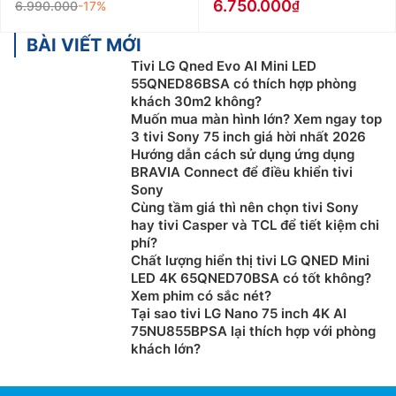
6.750.000
6.990.000
-17%
BÀI VIẾT MỚI
Tivi LG Qned Evo AI Mini LED
55QNED86BSA có thích hợp phòng
khách 30m2 không?
Muốn mua màn hình lớn? Xem ngay top
3 tivi Sony 75 inch giá hời nhất 2026
Hướng dẫn cách sử dụng ứng dụng
BRAVIA Connect để điều khiển tivi
Sony
Cùng tầm giá thì nên chọn tivi Sony
hay tivi Casper và TCL để tiết kiệm chi
phí?
Chất lượng hiển thị tivi LG QNED Mini
LED 4K 65QNED70BSA có tốt không?
Xem phim có sắc nét?
Tại sao tivi LG Nano 75 inch 4K AI
75NU855BPSA lại thích hợp với phòng
khách lớn?