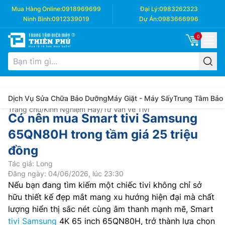
Mua Hàng Online:
0918969699
Đại Lý:
0983262323
Ninh Bình:
0912339019
Dự Án:
0983666996
0
Dịch Vụ Sửa Chữa Bảo Dưỡng
Máy Giặt - Máy Sấy
Trung Tâm Bảo
Trang chủ
/
Kinh Nghiệm Hay
/
Tư Vấn về Tivi
Có nên mua Smart tivi Samsung
65QN80H trong tầm giá 25 triệu
đồng
Tác giả: Long
Đăng ngày: 04/06/2026, lúc 23:30
Nếu bạn đang tìm kiếm một chiếc tivi không chỉ sở
hữu thiết kế đẹp mắt mang xu hướng hiện đại mà chất
lượng hiển thị sắc nét cùng âm thanh mạnh mẽ, Smart
tivi Samsung
4K 65 inch 65QN80H, trở thành lựa chọn