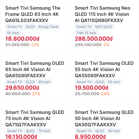
Smart Tivi Samsung The
Smart Tivi Samsung Neo
Frame QLED 65 Inch 4K
QLED 115 Inch 4K Vision
QA65LS03FAKXXV
AI QA115QN90FKXXV
Smart TV
QLED
Khung Tranh
Smart TV
NEO QLED
65 Inch
Trên 75 Inch
18.800.000
286.500.000
21.350.000
-12%
295.100.000
-3%
Smart Tivi Samsung OLED
Smart Tivi Samsung OLED
65 Inch 4K Vision AI
55 Inch 4K Vision AI
QA65S90FAEXXV
QA55S90FAKXXV
Smart TV
OLED
65 Inch
Smart TV
OLED
55 Inch
29.650.000
19.500.000
40.650.000
-27%
25.750.000
-24%
Smart Tivi Samsung QLED
Smart Tivi Samsung QLED
75 Inch 4K Vision AI
50 Inch 4K Vision AI
QA75Q7FAAKXXV
QA50Q7FAAKXXV
Smart TV
QLED
75 Inch
Smart TV
QLED
50 Inch
16.150.000
8.950.000