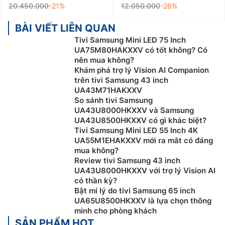
20.450.000
-21%
12.050.000
-26%
BÀI VIẾT LIÊN QUAN
Tivi Samsung Mini LED 75 Inch
UA75M80HAKXXV có tốt không? Có
nên mua không?
Khám phá trợ lý Vision AI Companion
trên tivi Samsung 43 inch
UA43M71HAKXXV
So sánh tivi Samsung
UA43U8000HKXXV và Samsung
UA43U8500HKXXV có gì khác biệt?
Tivi Samsung Mini LED 55 Inch 4K
UA55M1EHAKXXV mới ra mắt có đáng
mua không?
Review tivi Samsung 43 inch
UA43U8000HKXXV với trợ lý Vision AI
có thần kỳ?
Bật mí lý do tivi Samsung 65 inch
UA65U8500HKXXV là lựa chọn thông
minh cho phòng khách
SẢN PHẨM HOT