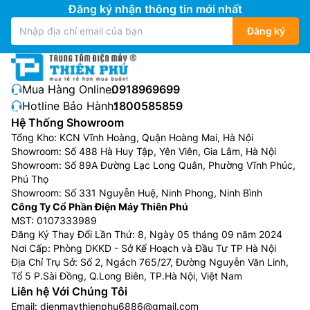
Đăng ký nhận thông tin mới nhất
Đăng ký
Mua Hàng Online:
0918969699
Hotline Bảo Hành:
1800585859
Hệ Thống Showroom
Tổng Kho: KCN Vĩnh Hoàng, Quận Hoàng Mai, Hà Nội
Showroom: Số 488 Hà Huy Tập, Yên Viên, Gia Lâm, Hà Nội
Showroom: Số 89A Đường Lạc Long Quân, Phường Vĩnh Phúc,
Phú Thọ
Showroom: Số 331 Nguyễn Huệ, Ninh Phong, Ninh Bình
Công Ty Cổ Phần Điện Máy Thiên Phú
MST: 0107333989
Đăng Ký Thay Đổi Lần Thứ: 8, Ngày 05 tháng 09 năm 2024
Nơi Cấp: Phòng DKKD - Sở Kế Hoạch và Đầu Tư TP Hà Nội
Địa Chỉ Trụ Sở: Số 2, Ngách 765/27, Đường Nguyễn Văn Linh,
Tổ 5 P.Sài Đồng, Q.Long Biên, TP.Hà Nội, Việt Nam
Liên hệ Với Chúng Tôi
Email:
dienmaythienphu6886@gmail.com