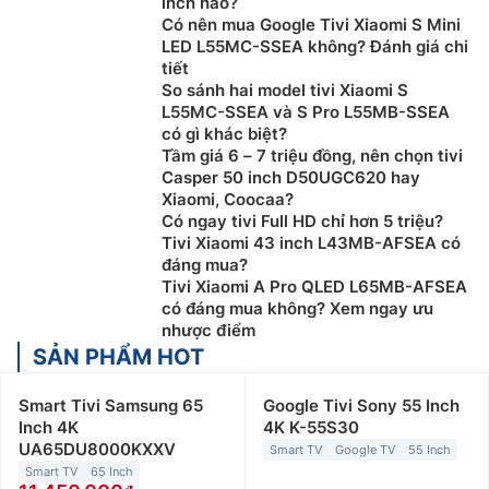
inch nào?
Có nên mua Google Tivi Xiaomi S Mini
LED L55MC-SSEA không? Đánh giá chi
tiết
So sánh hai model tivi Xiaomi S
L55MC-SSEA và S Pro L55MB-SSEA
có gì khác biệt?
Tầm giá 6 – 7 triệu đồng, nên chọn tivi
Casper 50 inch D50UGC620 hay
Xiaomi, Coocaa?
Có ngay tivi Full HD chỉ hơn 5 triệu?
Tivi Xiaomi 43 inch L43MB-AFSEA có
đáng mua?
Tivi Xiaomi A Pro QLED L65MB-AFSEA
có đáng mua không? Xem ngay ưu
nhược điểm
SẢN PHẨM HOT
Smart Tivi Samsung 65
Google Tivi Sony 55 Inch
Inch 4K
4K K-55S30
UA65DU8000KXXV
Smart TV
Google TV
55 Inch
Smart TV
65 Inch