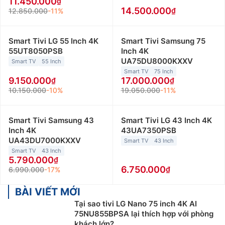
11.450.000
14.500.000
12.850.000
-11%
Smart Tivi LG 55 Inch 4K
Smart Tivi Samsung 75
55UT8050PSB
Inch 4K
UA75DU8000KXXV
Smart TV
55 Inch
Smart TV
75 Inch
9.150.000
17.000.000
10.150.000
-10%
19.050.000
-11%
Smart Tivi Samsung 43
Smart Tivi LG 43 Inch 4K
Inch 4K
43UA7350PSB
UA43DU7000KXXV
Smart TV
43 Inch
Smart TV
43 Inch
5.790.000
6.750.000
6.990.000
-17%
BÀI VIẾT MỚI
Tại sao tivi LG Nano 75 inch 4K AI
75NU855BPSA lại thích hợp với phòng
khách lớn?