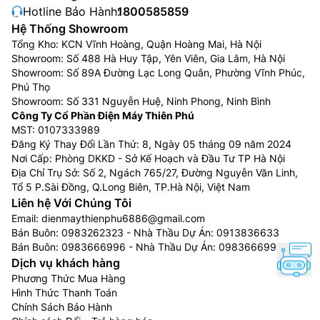
Hotline Bảo Hành:
1800585859
Hệ Thống Showroom
Tổng Kho: KCN Vĩnh Hoàng, Quận Hoàng Mai, Hà Nội
Showroom: Số 488 Hà Huy Tập, Yên Viên, Gia Lâm, Hà Nội
Showroom: Số 89A Đường Lạc Long Quân, Phường Vĩnh Phúc,
Phú Thọ
Showroom: Số 331 Nguyễn Huệ, Ninh Phong, Ninh Bình
Công Ty Cổ Phần Điện Máy Thiên Phú
MST: 0107333989
Đăng Ký Thay Đổi Lần Thứ: 8, Ngày 05 tháng 09 năm 2024
Nơi Cấp: Phòng DKKD - Sở Kế Hoạch và Đầu Tư TP Hà Nội
Địa Chỉ Trụ Sở: Số 2, Ngách 765/27, Đường Nguyễn Văn Linh,
Tổ 5 P.Sài Đồng, Q.Long Biên, TP.Hà Nội, Việt Nam
Liên hệ Với Chúng Tôi
Email:
dienmaythienphu6886@gmail.com
Bán Buôn:
0983262323
- Nhà Thầu Dự Án:
0913836633
Bán Buôn:
0983666996
- Nhà Thầu Dự Án:
0983666996
Dịch vụ khách hàng
Phương Thức Mua Hàng
Hình Thức Thanh Toán
Chính Sách Bảo Hành