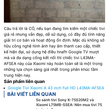
Câu trả lời là CÓ, nếu bạn đang tìm kiếm một chiếc tivi
giá rẻ nhưng vẫn đẹp, dễ sử dụng, có đầy đủ tính năng
giải trí cơ bản và hoạt động ổn định. Mặc dù không sở
hữu công nghệ hình ảnh hay âm thanh cao cấp, thiết
kế hiện đại, sử dụng hệ điều hnafh Google TV mượt
mà và đa dạng cổng kết nối thì chiếc tivi L43MA-
AFSEA này của Xiaomi này hoàn toàn sẽ là một trong
những lựa chọn sáng giá nhất trong phân khúc tầm
trung hiện nay.
Sản phẩm liên quan
Google Tivi Xiaomi A 43 inch Full HD L43MA-AFSEA
BÀI VIẾT LIÊN QUAN
So sánh tivi Sony K-75S20M2 và
Xiaomi L75MB-SSEA: Nên mua tivi 75