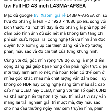
tivi Full HD 43 inch L43MA-AFSEA
Mặc dù google
tivi Xiaomi giá rẻ
L43MA-AFSEA chỉ sở
hữu độ phân giải Full HD 1920 x 1080 pixels, song với
kích thước 43 inch thì đây là độ phân giải phù hợp để
đảm bảo hình ảnh đủ sắc nét mà không làm tăng chi
phí sản xuất. Ngoài ra, công nghệ tối ưu hình ảnh độc
quyền từ Xiaomi giúp cải thiện đáng kể về độ tương
phản, màu sắc và độ chi tiết của từng khung hình.
Cùng với đó, góc nhìn rộng 178 độ cũng là một điểm
cộng đáng giá giúp bạn không cần phải ngồi trực diện
mới thấy hình ảnh rõ nét, mà hoàn toàn có thể xem ở
nhiều góc khác nhau mà chất lượng vẫn đảm bảo. Tuy
không có HDR hay công nghệ nâng tầm màu sắc cao
cấp như QLED hay OLED, nhưng với tần số quét 60Hz
và khả năng hiển thị hơn 1 tỷ màu thì mẫu tivi này vẫn
mang lại trải nghiệm giải trí mượt mà, đầy màu sắc
cho nhu cầu thường ngày như xem truyền hình, phim