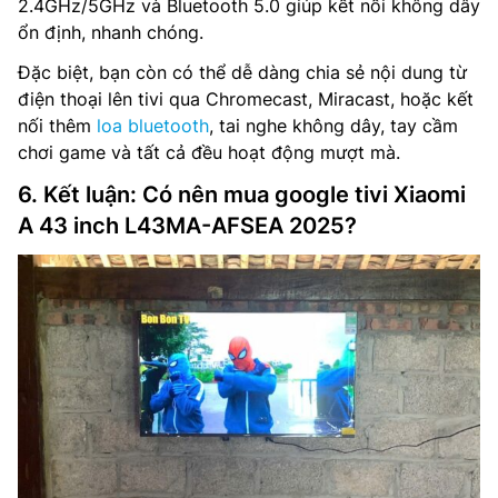
2.4GHz/5GHz và Bluetooth 5.0 giúp kết nối không dây
ổn định, nhanh chóng.
Đặc biệt, bạn còn có thể dễ dàng chia sẻ nội dung từ
điện thoại lên tivi qua Chromecast, Miracast, hoặc kết
nối thêm
loa bluetooth
, tai nghe không dây, tay cầm
chơi game và tất cả đều hoạt động mượt mà.
6. Kết luận: Có nên mua google tivi Xiaomi
A 43 inch L43MA-AFSEA 2025?