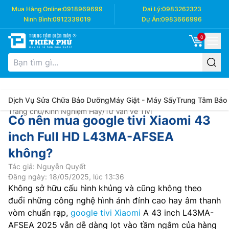
Mua Hàng Online:
0918969699
Đại Lý:
0983262323
Ninh Bình:
0912339019
Dự Án:
0983666996
0
Dịch Vụ Sửa Chữa Bảo Dưỡng
Máy Giặt - Máy Sấy
Trung Tâm Bảo
Trang chủ
/
Kinh Nghiệm Hay
/
Tư Vấn về Tivi
Có nên mua google tivi Xiaomi 43
inch Full HD L43MA-AFSEA
không?
Tác giả: Nguyễn Quyết
Đăng ngày: 18/05/2025, lúc 13:36
Không sở hữu cấu hình khủng và cũng không theo
đuổi những công nghệ hình ảnh đỉnh cao hay âm thanh
vòm chuẩn rạp,
google tivi Xiaomi
A 43 inch L43MA-
AFSEA 2025 vẫn dễ dàng lọt vào tầm ngắm của hàng