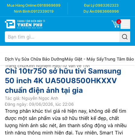
Mua Hàng Online:
0918969699
Đại Lý:
0983262323
Ninh Bình:
0912339019
Dự Án:
0983666996
0
Dịch Vụ Sửa Chữa Bảo Dưỡng
Máy Giặt - Máy Sấy
Trung Tâm Bảo
Trang chủ
/
Kinh Nghiệm Hay
/
Tư Vấn về Tivi
Chỉ 10tr750 sở hữu tivi Samsung
50 inch 4K UA50U8500HKXXV
chuẩn điện ảnh tại gia
Tác giả: Nguyễn Ngọc Anh
Đăng ngày: 09/06/2026, lúc 22:06
Trong phân khúc tivi giá rẻ hiện nay, không dễ để tìm
được một sản phẩm vừa sở hữu thiết kế đẹp, chất
lượng hình ảnh sắc nét, âm thanh sống động và nhiều
tính năng thông minh hiện đại. Tuy nhiên, Smart Tivi