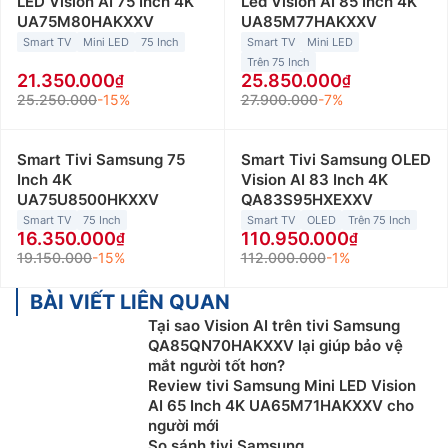
LED Vision AI 75 Inch 4K
Led Vision AI 85 Inch 4K
UA75M80HAKXXV
UA85M77HAKXXV
Smart TV
Mini LED
75 Inch
Smart TV
Mini LED
Trên 75 Inch
21.350.000
25.850.000
25.250.000
-15%
27.900.000
-7%
Smart Tivi Samsung 75
Smart Tivi Samsung OLED
Inch 4K
Vision AI 83 Inch 4K
UA75U8500HKXXV
QA83S95HXEXXV
Smart TV
75 Inch
Smart TV
OLED
Trên 75 Inch
16.350.000
110.950.000
19.150.000
-15%
112.000.000
-1%
BÀI VIẾT LIÊN QUAN
Tại sao Vision AI trên tivi Samsung
QA85QN70HAKXXV lại giúp bảo vệ
mắt người tốt hơn?
Review tivi Samsung Mini LED Vision
AI 65 Inch 4K UA65M71HAKXXV cho
người mới
So sánh tivi Samsung