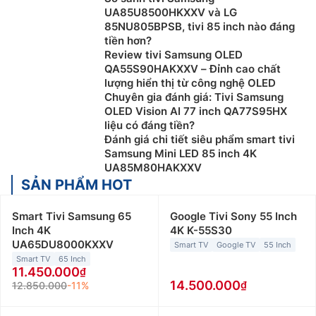
UA85U8500HKXXV và LG
85NU805BPSB, tivi 85 inch nào đáng
tiền hơn?
Review tivi Samsung OLED
QA55S90HAKXXV – Đỉnh cao chất
lượng hiển thị từ công nghệ OLED
Chuyên gia đánh giá: Tivi Samsung
OLED Vision AI 77 inch QA77S95HX
liệu có đáng tiền?
Đánh giá chi tiết siêu phẩm smart tivi
Samsung Mini LED 85 inch 4K
UA85M80HAKXXV
SẢN PHẨM HOT
Smart Tivi Samsung 65
Google Tivi Sony 55 Inch
Inch 4K
4K K-55S30
UA65DU8000KXXV
Smart TV
Google TV
55 Inch
Smart TV
65 Inch
11.450.000
14.500.000
12.850.000
-11%