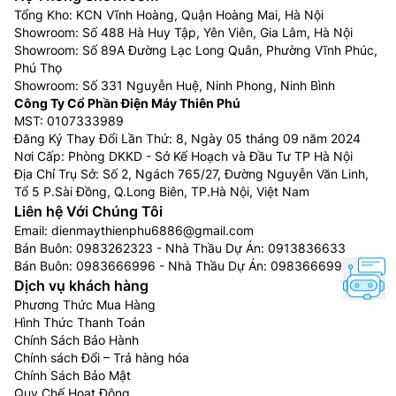
Tổng Kho: KCN Vĩnh Hoàng, Quận Hoàng Mai, Hà Nội
Showroom: Số 488 Hà Huy Tập, Yên Viên, Gia Lâm, Hà Nội
Showroom: Số 89A Đường Lạc Long Quân, Phường Vĩnh Phúc,
Phú Thọ
Showroom: Số 331 Nguyễn Huệ, Ninh Phong, Ninh Bình
Công Ty Cổ Phần Điện Máy Thiên Phú
MST: 0107333989
Đăng Ký Thay Đổi Lần Thứ: 8, Ngày 05 tháng 09 năm 2024
Nơi Cấp: Phòng DKKD - Sở Kế Hoạch và Đầu Tư TP Hà Nội
Địa Chỉ Trụ Sở: Số 2, Ngách 765/27, Đường Nguyễn Văn Linh,
Tổ 5 P.Sài Đồng, Q.Long Biên, TP.Hà Nội, Việt Nam
Liên hệ Với Chúng Tôi
Email:
dienmaythienphu6886@gmail.com
Bán Buôn:
0983262323
- Nhà Thầu Dự Án:
0913836633
Bán Buôn:
0983666996
- Nhà Thầu Dự Án:
0983666996
Dịch vụ khách hàng
Phương Thức Mua Hàng
Hình Thức Thanh Toán
Chính Sách Bảo Hành
Chính sách Đổi – Trả hàng hóa
Chính Sách Bảo Mật
Quy Chế Hoạt Động