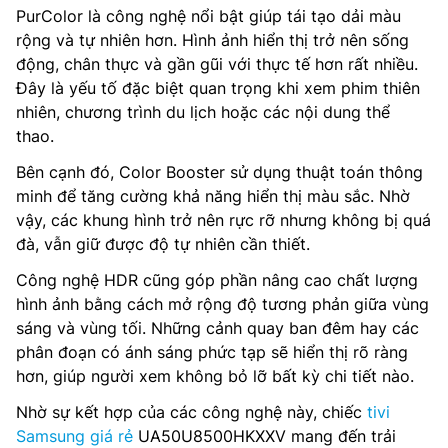
PurColor là công nghệ nổi bật giúp tái tạo dải màu
rộng và tự nhiên hơn. Hình ảnh hiển thị trở nên sống
động, chân thực và gần gũi với thực tế hơn rất nhiều.
Đây là yếu tố đặc biệt quan trọng khi xem phim thiên
nhiên, chương trình du lịch hoặc các nội dung thể
thao.
Bên cạnh đó, Color Booster sử dụng thuật toán thông
minh để tăng cường khả năng hiển thị màu sắc. Nhờ
vậy, các khung hình trở nên rực rỡ nhưng không bị quá
đà, vẫn giữ được độ tự nhiên cần thiết.
Công nghệ HDR cũng góp phần nâng cao chất lượng
hình ảnh bằng cách mở rộng độ tương phản giữa vùng
sáng và vùng tối. Những cảnh quay ban đêm hay các
phân đoạn có ánh sáng phức tạp sẽ hiển thị rõ ràng
hơn, giúp người xem không bỏ lỡ bất kỳ chi tiết nào.
Nhờ sự kết hợp của các công nghệ này, chiếc
tivi
Samsung giá rẻ
UA50U8500HKXXV mang đến trải