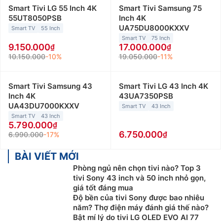
Smart Tivi LG 55 Inch 4K
Smart Tivi Samsung 75
55UT8050PSB
Inch 4K
UA75DU8000KXXV
Smart TV
55 Inch
Smart TV
75 Inch
9.150.000
17.000.000
10.150.000
-10%
19.050.000
-11%
Smart Tivi Samsung 43
Smart Tivi LG 43 Inch 4K
Inch 4K
43UA7350PSB
UA43DU7000KXXV
Smart TV
43 Inch
Smart TV
43 Inch
5.790.000
6.750.000
6.990.000
-17%
BÀI VIẾT MỚI
Phòng ngủ nên chọn tivi nào? Top 3
tivi Sony 43 inch và 50 inch nhỏ gọn,
giá tốt đáng mua
Độ bền của tivi Sony được bao nhiêu
năm? Thợ điện máy đánh giá thế nào?
Bật mí lý do tivi LG OLED EVO AI 77