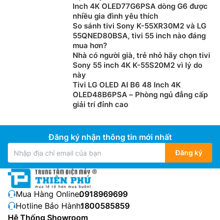
Inch 4K OLED77G6PSA dòng G6 được
nhiều gia đình yêu thích
So sánh tivi Sony K-55XR30M2 và LG
55QNED80BSA, tivi 55 inch nào đáng
mua hơn?
Nhà có người già, trẻ nhỏ hãy chọn tivi
Sony 55 inch 4K K-55S20M2 vì lý do
này
Tivi LG OLED AI B6 48 Inch 4K
OLED48B6PSA – Phòng ngủ đẳng cấp
giải trí đỉnh cao
Đăng ký nhận thông tin mới nhất
Đăng ký
Mua Hàng Online:
0918969699
Hotline Bảo Hành:
1800585859
Hệ Thống Showroom