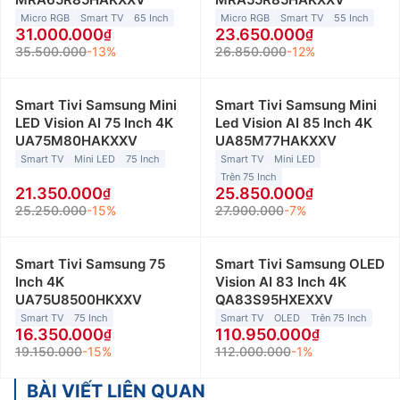
Micro RGB
Smart TV
65 Inch
Micro RGB
Smart TV
55 Inch
31.000.000
23.650.000
35.500.000
-13%
26.850.000
-12%
Smart Tivi Samsung Mini
Smart Tivi Samsung Mini
LED Vision AI 75 Inch 4K
Led Vision AI 85 Inch 4K
UA75M80HAKXXV
UA85M77HAKXXV
Smart TV
Mini LED
75 Inch
Smart TV
Mini LED
Trên 75 Inch
21.350.000
25.850.000
25.250.000
-15%
27.900.000
-7%
Smart Tivi Samsung 75
Smart Tivi Samsung OLED
Inch 4K
Vision AI 83 Inch 4K
UA75U8500HKXXV
QA83S95HXEXXV
Smart TV
75 Inch
Smart TV
OLED
Trên 75 Inch
16.350.000
110.950.000
19.150.000
-15%
112.000.000
-1%
BÀI VIẾT LIÊN QUAN