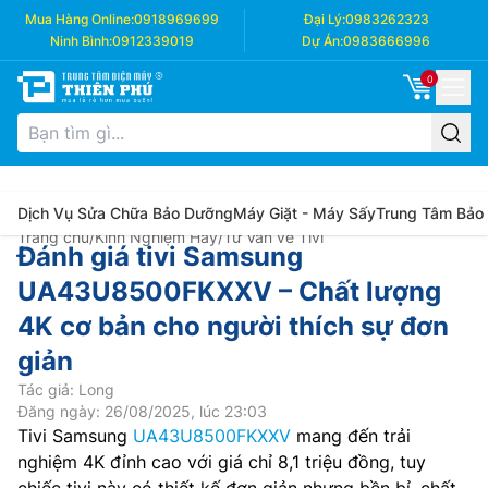
Mua Hàng Online:
0918969699
Đại Lý:
0983262323
Ninh Bình:
0912339019
Dự Án:
0983666996
0
Dịch Vụ Sửa Chữa Bảo Dưỡng
Máy Giặt - Máy Sấy
Trung Tâm Bảo
Trang chủ
/
Kinh Nghiệm Hay
/
Tư Vấn về Tivi
Đánh giá tivi Samsung
UA43U8500FKXXV – Chất lượng
4K cơ bản cho người thích sự đơn
giản
Tác giả: Long
Đăng ngày: 26/08/2025, lúc 23:03
Tivi Samsung
UA43U8500FKXXV
mang đến trải
nghiệm 4K đỉnh cao với giá chỉ 8,1 triệu đồng, tuy