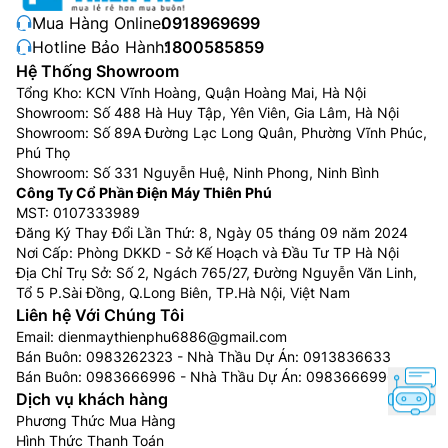
Mua Hàng Online:
0918969699
Hotline Bảo Hành:
1800585859
Hệ Thống Showroom
Tổng Kho: KCN Vĩnh Hoàng, Quận Hoàng Mai, Hà Nội
Showroom: Số 488 Hà Huy Tập, Yên Viên, Gia Lâm, Hà Nội
Showroom: Số 89A Đường Lạc Long Quân, Phường Vĩnh Phúc,
Phú Thọ
Showroom: Số 331 Nguyễn Huệ, Ninh Phong, Ninh Bình
Công Ty Cổ Phần Điện Máy Thiên Phú
MST: 0107333989
Đăng Ký Thay Đổi Lần Thứ: 8, Ngày 05 tháng 09 năm 2024
Nơi Cấp: Phòng DKKD - Sở Kế Hoạch và Đầu Tư TP Hà Nội
Địa Chỉ Trụ Sở: Số 2, Ngách 765/27, Đường Nguyễn Văn Linh,
Tổ 5 P.Sài Đồng, Q.Long Biên, TP.Hà Nội, Việt Nam
Liên hệ Với Chúng Tôi
Email:
dienmaythienphu6886@gmail.com
Bán Buôn:
0983262323
- Nhà Thầu Dự Án:
0913836633
Bán Buôn:
0983666996
- Nhà Thầu Dự Án:
0983666996
Dịch vụ khách hàng
Phương Thức Mua Hàng
Hình Thức Thanh Toán