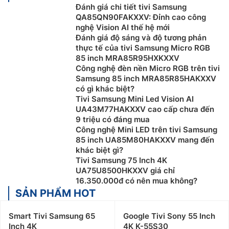
Đánh giá chi tiết tivi Samsung
QA85QN90FAKXXV: Đỉnh cao công
nghệ Vision AI thế hệ mới
Đánh giá độ sáng và độ tương phản
thực tế của tivi Samsung Micro RGB
85 inch MRA85R95HXKXXV
Công nghệ đèn nền Micro RGB trên tivi
Samsung 85 inch MRA85R85HAKXXV
có gì khác biệt?
Tivi Samsung Mini Led Vision AI
UA43M77HAKXXV cao cấp chưa đến
9 triệu có đáng mua
Công nghệ Mini LED trên tivi Samsung
85 inch UA85M80HAKXXV mang đến
khác biệt gì?
Tivi Samsung 75 Inch 4K
UA75U8500HKXXV giá chỉ
16.350.000đ có nên mua không?
SẢN PHẨM HOT
Smart Tivi Samsung 65
Google Tivi Sony 55 Inch
Inch 4K
4K K-55S30