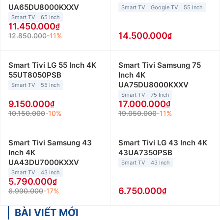
UA65DU8000KXXV
Smart TV
Google TV
55 Inch
Smart TV
65 Inch
11.450.000
14.500.000
12.850.000
-11%
Smart Tivi LG 55 Inch 4K
Smart Tivi Samsung 75
55UT8050PSB
Inch 4K
UA75DU8000KXXV
Smart TV
55 Inch
Smart TV
75 Inch
9.150.000
17.000.000
10.150.000
-10%
19.050.000
-11%
Smart Tivi Samsung 43
Smart Tivi LG 43 Inch 4K
Inch 4K
43UA7350PSB
UA43DU7000KXXV
Smart TV
43 Inch
Smart TV
43 Inch
5.790.000
6.750.000
6.990.000
-17%
BÀI VIẾT MỚI