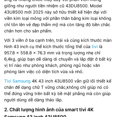
giống như người tiền nhiệm cũ 43DU8500. Model
43U8500 mới 2025 này sở hữu thiết kế hiện đại với
viền kim loại mỏng với phần thân bằng kim loại không
chỉ tôn lên vẻ đẹp thẩm mỹ mà còn tăng độ bền chắc
chắn hơn cho sản phẩm.
Với 3 viền ở ba cạnh trên, trái và cùng kích thước màn
hình 43 inch cụ thể kích thước tổng thể của
tivi
là
957.8 x 558.8 x 76.3 mm và trọng lượng nhẹ chỉ
6,4kg, giúp bạn dễ dàng di chuyển và lắp đặt ở bất kỳ
vị trí nào như phòng khách, phòng ngủ hoặc văn
phòng làm việc có diện tích vừa và nhỏ.
Tivi Samsung
4K 43 inch 43U8500 vẫn giữ lối thiết kế
chân đế dạng chữ T vững chắc,không chỉ giúp nó có
thể đứng vững trên bất kỳ bề mặt phẳng mà còn giúp
người dùng dễ dàng tháo lắp.
2. Chất lượng hình ảnh của smart tivi 4K
Samsung 43 inch 43U8500