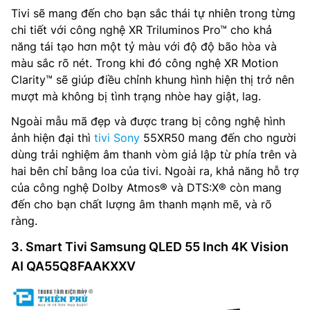
Tivi sẽ mang đến cho bạn sắc thái tự nhiên trong từng
chi tiết với công nghệ XR Triluminos Pro™ cho khả
năng tái tạo hơn một tỷ màu với độ độ bão hòa và
màu sắc rõ nét. Trong khi đó công nghệ XR Motion
Clarity™ sẽ giúp điều chỉnh khung hình hiện thị trở nên
mượt mà không bị tình trạng nhòe hay giật, lag.
Ngoài mẫu mã đẹp và được trang bị công nghệ hình
ảnh hiện đại thì
tivi Sony
55XR50 mang đến cho người
dùng trải nghiệm âm thanh vòm giả lập từ phía trên và
hai bên chỉ bằng loa của tivi. Ngoài ra, khả năng hỗ trợ
của công nghệ Dolby Atmos® và DTS:X® còn mang
đến cho bạn chất lượng âm thanh mạnh mẽ, và rõ
ràng.
3. Smart Tivi Samsung QLED 55 Inch 4K Vision
AI QA55Q8FAAKXXV