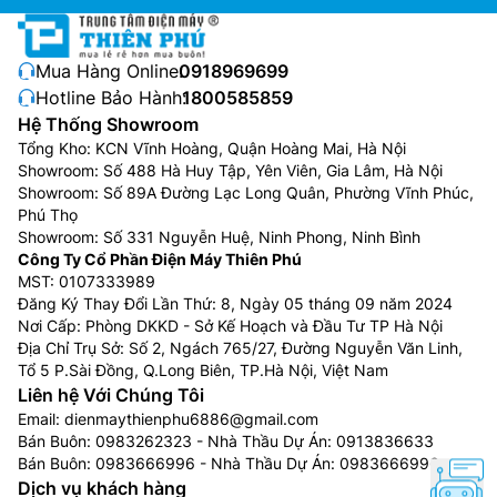
Mua Hàng Online:
0918969699
Hotline Bảo Hành:
1800585859
Hệ Thống Showroom
Tổng Kho: KCN Vĩnh Hoàng, Quận Hoàng Mai, Hà Nội
Showroom: Số 488 Hà Huy Tập, Yên Viên, Gia Lâm, Hà Nội
Showroom: Số 89A Đường Lạc Long Quân, Phường Vĩnh Phúc,
Phú Thọ
Showroom: Số 331 Nguyễn Huệ, Ninh Phong, Ninh Bình
Công Ty Cổ Phần Điện Máy Thiên Phú
MST: 0107333989
Đăng Ký Thay Đổi Lần Thứ: 8, Ngày 05 tháng 09 năm 2024
Nơi Cấp: Phòng DKKD - Sở Kế Hoạch và Đầu Tư TP Hà Nội
Địa Chỉ Trụ Sở: Số 2, Ngách 765/27, Đường Nguyễn Văn Linh,
Tổ 5 P.Sài Đồng, Q.Long Biên, TP.Hà Nội, Việt Nam
Liên hệ Với Chúng Tôi
Email:
dienmaythienphu6886@gmail.com
Bán Buôn:
0983262323
- Nhà Thầu Dự Án:
0913836633
Bán Buôn:
0983666996
- Nhà Thầu Dự Án:
0983666996
Dịch vụ khách hàng