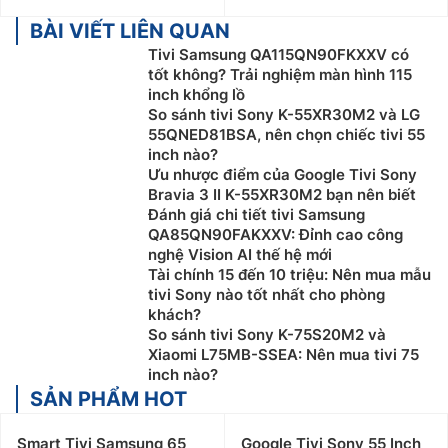
BÀI VIẾT LIÊN QUAN
Tivi Samsung QA115QN90FKXXV có
tốt không? Trải nghiệm màn hình 115
inch khổng lồ
So sánh tivi Sony K-55XR30M2 và LG
55QNED81BSA, nên chọn chiếc tivi 55
inch nào?
Ưu nhược điểm của Google Tivi Sony
Bravia 3 II K-55XR30M2 bạn nên biết
Đánh giá chi tiết tivi Samsung
QA85QN90FAKXXV: Đỉnh cao công
nghệ Vision AI thế hệ mới
Tài chính 15 đến 10 triệu: Nên mua mẫu
tivi Sony nào tốt nhất cho phòng
khách?
So sánh tivi Sony K-75S20M2 và
Xiaomi L75MB-SSEA: Nên mua tivi 75
inch nào?
SẢN PHẨM HOT
Smart Tivi Samsung 65
Google Tivi Sony 55 Inch