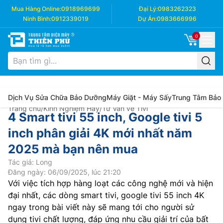
Mua Hàng Online:
0918969699
Đại Lý:
0983262323
Ninh Bình:
0912339019
Dự Án:
0983666996
0
Dịch Vụ Sửa Chữa Bảo Dưỡng
Máy Giặt - Máy Sấy
Trung Tâm Bảo
Trang chủ
/
Kinh Nghiệm Hay
/
Tư Vấn về Tivi
4 Smart tivi 55 inch, Google tivi 5
inch phân giải 4K mới nhất năm
2025 mà bạn nên mua
Tác giả: Long
Đăng ngày: 06/09/2025, lúc 21:20
Với việc tích hợp hàng loạt các công nghệ mới và hiện
đại nhất, các dòng smart tivi, google tivi 55 inch 4K
ngay trong bài viết này sẽ mang tới cho người sử
dụng tivi chất lượng, đáp ứng nhu cầu giải trí của bất