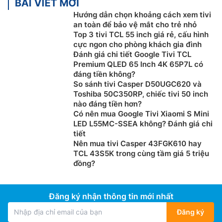
BÀI VIẾT MỚI
Hướng dẫn chọn khoảng cách xem tivi
an toàn để bảo vệ mắt cho trẻ nhỏ
Top 3 tivi TCL 55 inch giá rẻ, cấu hình
cực ngon cho phòng khách gia đình
Đánh giá chi tiết Google Tivi TCL
Premium QLED 65 Inch 4K 65P7L có
đáng tiền không?
So sánh tivi Casper D50UGC620 và
Toshiba 50C350RP, chiếc tivi 50 inch
nào đáng tiền hơn?
Có nên mua Google Tivi Xiaomi S Mini
LED L55MC-SSEA không? Đánh giá chi
tiết
Nên mua tivi Casper 43FGK610 hay
TCL 43S5K trong cùng tầm giá 5 triệu
đồng?
Đăng ký nhận thông tin mới nhất
Đăng ký