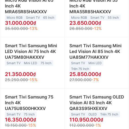
Micro RGB Vision AI 65
Micro RGB Vision AI 55
Inch 4K
Inch 4K
MRA65R85HAKXXV
MRA55R85HAKXXV
Micro RGB
Smart TV
65 Inch
Micro RGB
Smart TV
55 Inch
31.000.000
23.650.000
35.500.000
-13%
26.850.000
-12%
Smart Tivi Samsung Mini
Smart Tivi Samsung Mini
LED Vision AI 75 Inch 4K
Led Vision AI 85 Inch 4K
UA75M80HAKXXV
UA85M77HAKXXV
Smart TV
Mini LED
75 Inch
Smart TV
Mini LED
Trên 75 Inch
21.350.000
25.850.000
25.250.000
-15%
27.900.000
-7%
Smart Tivi Samsung 75
Smart Tivi Samsung OLED
Inch 4K
Vision AI 83 Inch 4K
UA75U8500HKXXV
QA83S95HXEXXV
Smart TV
75 Inch
Smart TV
OLED
Trên 75 Inch
16.350.000
110.950.000
19.150.000
-15%
112.000.000
-1%