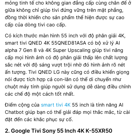
mỏng tinh tế cho không gian đẳng cấp cùng chân đế ở
giữa không chỉ giúp tivi đứng vững trên mặt phẳng,
đồng thời khiến cho sản phẩm thể hiện được sự cao
cấp của dòng tivi cao cấp.
Có kích thước màn hình 55 inch với độ phân giải 4K,
smart tivi QNED 4K 55QNED81ASA có bộ xử lý AI
alpha 7 Gen 8 và 4K Super Upscaling giúp tivi nâng
cấp mọi hình ảnh có độ phân giải thấp lên chất lượng
sắc nét với độ sáng vượt trội nhờ đó hình ảnh rõ nét
ấn tượng. Tivi QNED LG này cũng có điều khiển giọng
nói được tích hợp cả con-lăn có thể di chuyển như
chuột máy tính giúp người sử dụng dễ dàng điều chỉnh
các chế độ một cách tốt nhất.
Điểm cộng của
smart tivi 4K
55 inch là tính năng AI
Chatbot giúp bạn có thể giải đáp mọi thắc mắc, từ cài
đặt đến các khắc phục sự cố.
2. Google Tivi Sony 55 Inch 4K K-55XR50