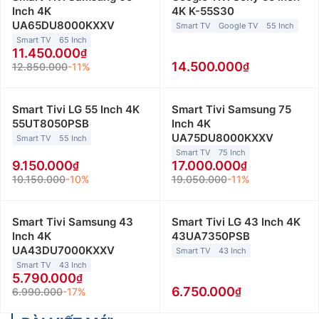
Inch 4K
4K K-55S30
UA65DU8000KXXV
Smart TV
Google TV
55 Inch
Smart TV
65 Inch
11.450.000
14.500.000
12.850.000
-11%
Smart Tivi LG 55 Inch 4K
Smart Tivi Samsung 75
55UT8050PSB
Inch 4K
UA75DU8000KXXV
Smart TV
55 Inch
Smart TV
75 Inch
9.150.000
17.000.000
10.150.000
-10%
19.050.000
-11%
Smart Tivi Samsung 43
Smart Tivi LG 43 Inch 4K
Inch 4K
43UA7350PSB
UA43DU7000KXXV
Smart TV
43 Inch
Smart TV
43 Inch
5.790.000
6.750.000
6.990.000
-17%