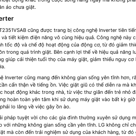
ần áo chưa giặt.
erter
2351VSAB cũng được trang bị công nghệ Inverter tiên tiến
 và tiết kiệm điện năng vô cùng hiệu quả. Công nghệ này 
h tốc độ và chế độ hoạt động của động cơ, từ đó giảm thi
ồn trong quá trình giặt. Bên cạnh lợi thế về hiệu quả năng l
g giúp cải thiện tuổi thọ của máy giặt, giảm thiểu nguy cơ
ữa.
ệ Inverter cũng mang đến không gian sống yên tĩnh hơn, r
cần cẩn thận về tiếng ồn. Việc giặt giũ có thể diễn ra mà k
 hoạt động khác trong nhà, từ việc thư giãn đến trẻ nhỏ 
ùng hoàn toàn yên tâm khi sử dụng máy giặt vào bất kỳ giờ
hải lo lắng về việc gây ồn ào.
ải pháp tuyệt vời cho các gia đình thường xuyên sử dụng 
p với những không gian sống cần yên tĩnh. LG không chỉ c
iặt mà còn đến trải nghiệm sử dụng của khách hàng, từ đó 