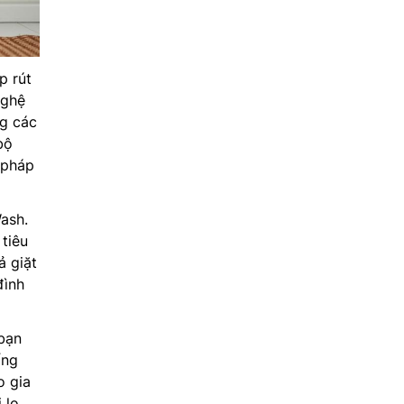
p rút
nghệ
ng các
bộ
 pháp
ash.
 tiêu
ả giặt
đình
bạn
ống
o gia
 lo