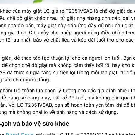
 khác của máy giặt LG giá rẻ T2351VSAB là chế độ giặt đa
ều chế độ giặt khác nhau, từ giặt nhẹ nhàng cho các loại v
nh cho đồ bẩn, máy giặt này đáp ứng đầy đủ nhu cầu giặt 
ong gia đình. Điều này cho phép người dùng điều chỉnh theo
h tối ưu nhất, bảo vệ chất liệu và kéo dài tuổi thọ cho cá
 giản, dễ thao tác tạo thuận lợi cho cả người lớn tuổi. Bạn 
 để chọn chế độ giặt mà không cảm thấy bối rối hay khó k
 đã thực sự gia tăng sự tiện lợi trong mỗi lần giặt, từ đó
ng sức cho người dùng.
phẩm trở thành lựa chọn lý tưởng cho các gia đình nhiều th
 dễ dàng sử dụng máy, bất kể độ tuổi, mà không cần quá n
dẫn. Với LG T2351VSAB, bạn sẽ hoàn toàn yên tâm khi để b
dụng mà không phải lo về tính năng và cách sử dụng.
 sạch và bảo vệ sức khỏe