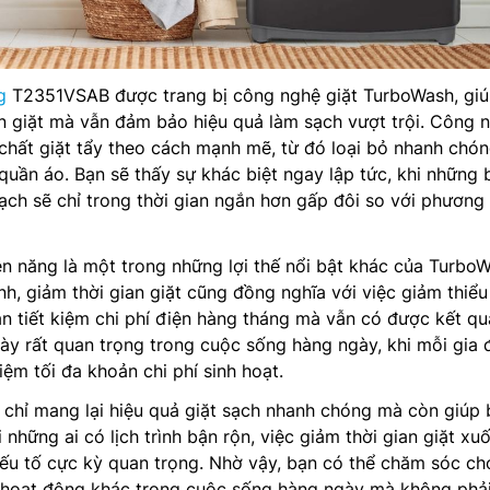
g
T2351VSAB được trang bị công nghệ giặt TurboWash, giú
n giặt mà vẫn đảm bảo hiệu quả làm sạch vượt trội. Công 
chất giặt tẩy theo cách mạnh mẽ, từ đó loại bỏ nhanh chó
 quần áo. Bạn sẽ thấy sự khác biệt ngay lập tức, khi những 
ạch sẽ chỉ trong thời gian ngắn hơn gấp đôi so với phương
ện năng là một trong những lợi thế nổi bật khác của TurboW
h, giảm thời gian giặt cũng đồng nghĩa với việc giảm thiểu
ạn tiết kiệm chi phí điện hàng tháng mà vẫn có được kết qu
 này rất quan trọng trong cuộc sống hàng ngày, khi mỗi gia 
ệm tối đa khoản chi phí sinh hoạt.
chỉ mang lại hiệu quả giặt sạch nhanh chóng mà còn giúp 
ới những ai có lịch trình bận rộn, việc giảm thời gian giặt xu
yếu tố cực kỳ quan trọng. Nhờ vậy, bạn có thể chăm sóc ch
c hoạt động khác trong cuộc sống hàng ngày mà không phải