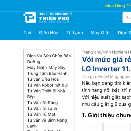
Mua Hàng Onl
Tivi
Điều Hòa
Tủ Lạnh
Máy Giặt
Điện 
Trang chủ
/
Kinh Nghiệm 
Dịch Vụ Sửa Chữa Bảo
Với mức giá rẻ
Dưỡng
LG Inverter 1
Máy Giặt - Máy Sấy
Trung Tâm Bảo Hành
Tác giả: Hoàn
Đăng ngày:
Tư vấn Điều Hòa
Nếu bạn đang tìm kiếm
Tư Vấn Robot hút bụi
tính năng nổi bật, th
Tư Vấn Thiết Bị Nhà
Bếp
Với hiệu suất giặt sạc
Tư Vấn Tủ Đông
nhu cầu giặt giũ của 
Tư Vấn Tủ Lạnh
Tư Vấn Tủ Mát
1. Giới thiệu chu
Tư vấn về Bình Nóng
Lạnh