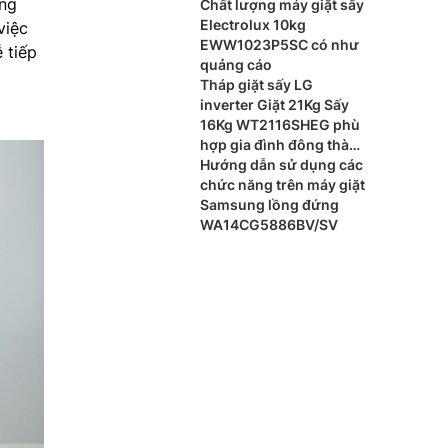
ững
Chất lượng máy giặt sấy
Electrolux 10kg
việc
EWW1023P5SC có như
 tiếp
quảng cáo
Tháp giặt sấy LG
inverter Giặt 21Kg Sấy
16Kg WT2116SHEG phù
hợp gia đình đông thành
viên
Hướng dẫn sử dụng các
chức năng trên máy giặt
Samsung lồng đứng
WA14CG5886BV/SV