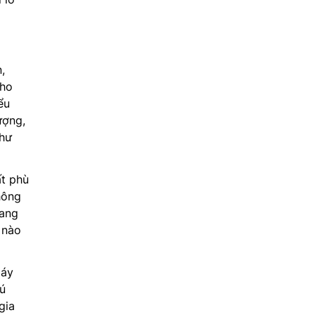
,
cho
ểu
ượng,
 hư
ất phù
hông
đang
 nào
máy
hú
gia