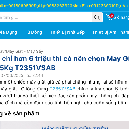
ine:
0918969699
Đại Lý:
0983262323
Ninh Bình:
0912339019
Dự Án:
0
Giỏ hàn
Gia Dụng
Tủ Đông
Thiết Bị Nhà Bếp
Thiết Bị Âm Than
Hay
/
Máy Giặt - Máy Sấy
 chỉ hơn 6 triệu thì có nên chọn Máy G
1.5Kg T2351VSAB
 07/06/2025, lúc 22:44
 một chiếc máy giặt giá cả phải chăng nhưng lại sở hữu n
ì máy giặt LG lồng đứng
T2351VSAB
chính là lựa chọn lý tưở
h vượt trội và thiết kế hiện đại, sản phẩm này không chỉ đá
gia đình mà còn đảm bảo tính tiện nghi cho cuộc sống bận r
ng về sản phẩm