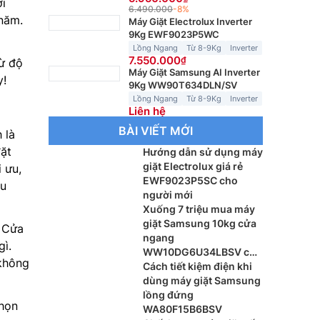
ới
6.490.000
-8%
 năm.
Máy Giặt Electrolux Inverter
9Kg EWF9023P5WC
Lồng Ngang
Từ 8-9Kg
Inverter
7.550.000
từ độ
Máy Giặt Samsung AI Inverter
y!
9Kg WW90T634DLN/SV
Lồng Ngang
Từ 8-9Kg
Inverter
Liên hệ
BÀI VIẾT MỚI
 là
đặt
Hướng dẫn sử dụng máy
giặt Electrolux giá rẻ
 ưu,
EWF9023P5SC cho
ều
người mới
Xuống 7 triệu mua máy
giặt Samsung 10kg cửa
. Cửa
ngang
ì.
WW10DG6U34LBSV có
 không
đáng?
Cách tiết kiệm điện khi
dùng máy giặt Samsung
lồng đứng
chọn
WA80F15B6BSV