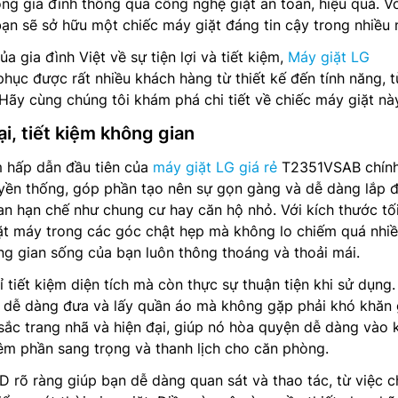
ong gia đình thông qua công nghệ giặt an toàn, hiệu quả. V
bạn sẽ sở hữu một chiếc máy giặt đáng tin cậy trong nhiều
a gia đình Việt về sự tiện lợi và tiết kiệm,
Máy giặt LG
hục được rất nhiều khách hàng từ thiết kế đến tính năng, 
 Hãy cùng chúng tôi khám phá chi tiết về chiếc máy giặt nà
ại, tiết kiệm không gian
 hấp dẫn đầu tiên của
máy giặt LG giá rẻ
T2351VSAB chính
uyền thống, góp phần tạo nên sự gọn gàng và dễ dàng lắp 
n hạn chế như chung cư hay căn hộ nhỏ. Với kích thước tối
ặt máy trong các góc chật hẹp mà không lo chiếm quá nhi
ông gian sống của bạn luôn thông thoáng và thoải mái.
 tiết kiệm diện tích mà còn thực sự thuận tiện khi sử dụng
n dễ dàng đưa và lấy quần áo mà không gặp phải khó khăn g
ắc trang nhã và hiện đại, giúp nó hòa quyện dễ dàng vào
êm phần sang trọng và thanh lịch cho căn phòng.
 rõ ràng giúp bạn dễ dàng quan sát và thao tác, từ việc 