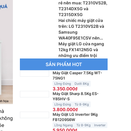
rẻ nên mua: T2310VS2B,
T2314DX5G và
T2315DX5G
Hai chiếc máy giặt cửa
trên: LG T2310VS2B và
Samsung
WA40F95E1CSV nên
dùng loại nào
Máy giặt LG cửa ngang
12kg FX1412N5G và
những ưu điểm trội
SẢN PHẨM HOT
Máy Giặt Casper 7.5Kg WT-
75NG1
Lồng Đứng
Dưới 8Kg
3.350.000
Máy Giặt Sharp 8.5Kg ES-
Y85HV-S
Lồng Đứng
Từ 8-9Kg
3.800.000
mà
Máy Giặt LG Inverter 9Kg
 không
FB1209S6W
ỏe
Lồng Ngang
Từ 8-9Kg
Inverter
5.950.000