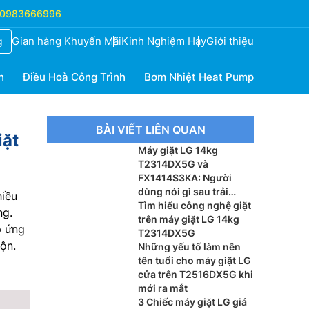
0983666996
Gian hàng Khuyến Mãi
Kinh Nghiệm Hay
Giới thiệu
g
h
Điều Hoà Công Trình
Bơm Nhiệt Heat Pump
BÀI VIẾT LIÊN QUAN
iặt
Máy giặt LG 14kg
T2314DX5G và
FX1414S3KA: Người
dùng nói gì sau trải
hiều
nghiệm? Nên dùng
Tìm hiểu công nghệ giặt
ng.
model nào?
trên máy giặt LG 14kg
p ứng
T2314DX5G
ộn.
Những yếu tố làm nên
tên tuổi cho máy giặt LG
cửa trên T2516DX5G khi
mới ra mắt
3 Chiếc máy giặt LG giá