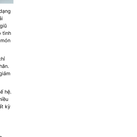
 dạng
ải
giũ
 tình
c món
chỉ
hăn.
 giảm
ế hệ.
hiều
ất kỳ