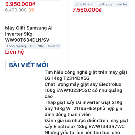
5.950.000
Lồng Ngang
Từ 8-9Kg
Inverter
7.550.000
6.490.000
-8%
Máy Giặt Samsung AI
Inverter 9Kg
WW90T634DLN/SV
Lồng Ngang
Từ 8-9Kg
Inverter
Liên hệ
BÀI VIẾT MỚI
Tìm hiểu công nghệ giặt trên máy giặt
LG 14kg T2314DX5G
Chất lượng máy giặt sấy Electrolux
10kg EWW1023P5SC có như quảng
cáo
Tháp giặt sấy LG inverter Giặt 21Kg
Sấy 16Kg WT2116SHEG phù hợp gia
đình đông thành viên
Đánh giá ưu nhược điểm trên máy giặt
sấy Electrolux 13kg EWW1343R7WC
Những yếu tố làm nên tên tuổi cho