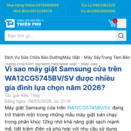
Mua Hàng Online:
0918969699
Đại Lý:
0983262323
Ninh Bình:
0912339019
Dự Án:
0983666996
0
Dịch Vụ Sửa Chữa Bảo Dưỡng
Máy Giặt - Máy Sấy
Trung Tâm Bảo
Trang chủ
/
Kinh Nghiệm Hay
/
Máy Giặt - Máy Sấy
Vì sao máy giặt Samsung cửa trên
WA12CG5745BV/SV được nhiều
gia đình lựa chọn năm 2026?
Tác giả: Kiều Thúy
Đăng ngày: 08/05/2026, lúc 21:19
Máy giặt Samsung cửa trên
WA12CG5745BV/SV
đang
trở thành một trong những mẫu máy giặt bán chạy
trong phân khúc 12kg nhờ khả năng giặt sạch mạnh
mẽ, tiết kiệm điện và phù hợp với nhu cầu sử dụng