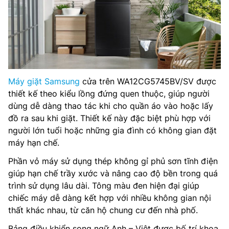
Máy giặt Samsung
cửa trên WA12CG5745BV/SV được
thiết kế theo kiểu lồng đứng quen thuộc, giúp người
dùng dễ dàng thao tác khi cho quần áo vào hoặc lấy
đồ ra sau khi giặt. Thiết kế này đặc biệt phù hợp với
người lớn tuổi hoặc những gia đình có không gian đặt
máy hạn chế.
Phần vỏ máy sử dụng thép không gỉ phủ sơn tĩnh điện
giúp hạn chế trầy xước và nâng cao độ bền trong quá
trình sử dụng lâu dài. Tông màu đen hiện đại giúp
chiếc máy dễ dàng kết hợp với nhiều không gian nội
thất khác nhau, từ căn hộ chung cư đến nhà phố.
Bảng điều khiển song ngữ Anh – Việt được bố trí khoa