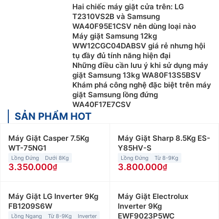
Hai chiếc máy giặt cửa trên: LG
T2310VS2B và Samsung
WA40F95E1CSV nên dùng loại nào
Máy giặt Samsung 12kg
WW12CGC04DABSV giá rẻ nhưng hội
tụ đầy đủ tính năng hiện đại
Những điều cần lưu ý khi sử dụng máy
giặt Samsung 13kg WA80F13S5BSV
Khám phá công nghệ đặc biệt trên máy
giặt Samsung lồng đứng
WA40F17E7CSV
SẢN PHẨM HOT
Máy Giặt Casper 7.5Kg
Máy Giặt Sharp 8.5Kg ES-
WT-75NG1
Y85HV-S
Lồng Đứng
Dưới 8Kg
Lồng Đứng
Từ 8-9Kg
3.350.000
3.800.000
Máy Giặt LG Inverter 9Kg
Máy Giặt Electrolux
FB1209S6W
Inverter 9Kg
EWF9023P5WC
Lồng Ngang
Từ 8-9Kg
Inverter