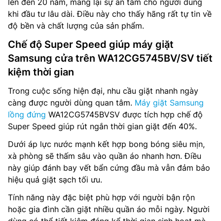
lên đến 20 năm, mang lại sự an tâm cho người dùng
khi đầu tư lâu dài. Điều này cho thấy hãng rất tự tin về
độ bền và chất lượng của sản phẩm.
Chế độ Super Speed giúp máy giặt
Samsung cửa trên WA12CG5745BV/SV tiết
kiệm thời gian
Trong cuộc sống hiện đại, nhu cầu giặt nhanh ngày
càng được người dùng quan tâm.
Máy giặt Samsung
lồng đứng
WA12CG5745BVSV được tích hợp chế độ
Super Speed giúp rút ngắn thời gian giặt đến 40%.
Dưới áp lực nước mạnh kết hợp bong bóng siêu mịn,
xà phòng sẽ thấm sâu vào quần áo nhanh hơn. Điều
này giúp đánh bay vết bẩn cứng đầu mà vẫn đảm bảo
hiệu quả giặt sạch tối ưu.
Tính năng này đặc biệt phù hợp với người bận rộn
hoặc gia đình cần giặt nhiều quần áo mỗi ngày. Người
dùng có thể tiết kiệm đáng kể thời gian sinh hoạt mà