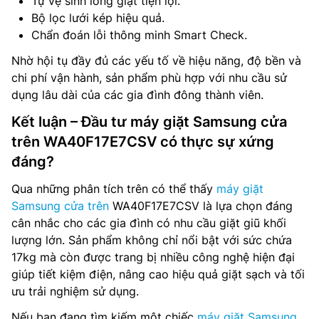
Tự vệ sinh lồng giặt tiện lợi.
Bộ lọc lưới kép hiệu quả.
Chẩn đoán lỗi thông minh Smart Check.
Nhờ hội tụ đầy đủ các yếu tố về hiệu năng, độ bền và
chi phí vận hành, sản phẩm phù hợp với nhu cầu sử
dụng lâu dài của các gia đình đông thành viên.
Kết luận – Đầu tư máy giặt Samsung cửa
trên WA40F17E7CSV có thực sự xứng
đáng?
Qua những phân tích trên có thể thấy
máy giặt
Samsung cửa trên
WA40F17E7CSV là lựa chọn đáng
cân nhắc cho các gia đình có nhu cầu giặt giũ khối
lượng lớn. Sản phẩm không chỉ nổi bật với sức chứa
17kg mà còn được trang bị nhiều công nghệ hiện đại
giúp tiết kiệm điện, nâng cao hiệu quả giặt sạch và tối
ưu trải nghiệm sử dụng.
Nếu bạn đang tìm kiếm một chiếc
máy giặt Samsung