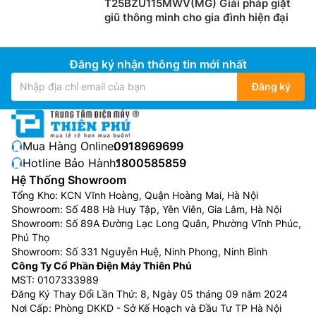
T25BZU115MWV(MG) Giải pháp giặt
giũ thông minh cho gia đình hiện đại
Đăng ký nhận thông tin mới nhất
Đăng ký
Mua Hàng Online:
0918969699
Hotline Bảo Hành:
1800585859
Hệ Thống Showroom
Tổng Kho: KCN Vĩnh Hoàng, Quận Hoàng Mai, Hà Nội
Showroom: Số 488 Hà Huy Tập, Yên Viên, Gia Lâm, Hà Nội
Showroom: Số 89A Đường Lạc Long Quân, Phường Vĩnh Phúc,
Phú Thọ
Showroom: Số 331 Nguyễn Huệ, Ninh Phong, Ninh Bình
Công Ty Cổ Phần Điện Máy Thiên Phú
MST: 0107333989
Đăng Ký Thay Đổi Lần Thứ: 8, Ngày 05 tháng 09 năm 2024
Nơi Cấp: Phòng DKKD - Sở Kế Hoạch và Đầu Tư TP Hà Nội