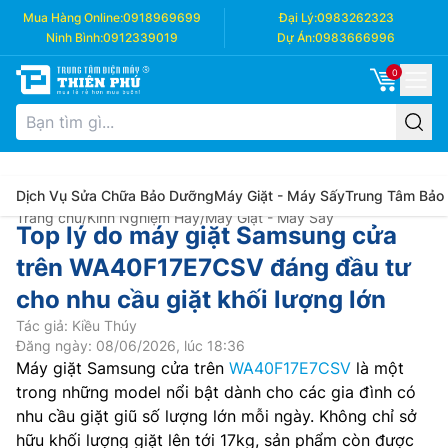
Mua Hàng Online:
0918969699
Đại Lý:
0983262323
Ninh Bình:
0912339019
Dự Án:
0983666996
0
Dịch Vụ Sửa Chữa Bảo Dưỡng
Máy Giặt - Máy Sấy
Trung Tâm Bảo
Trang chủ
/
Kinh Nghiệm Hay
/
Máy Giặt - Máy Sấy
Top lý do máy giặt Samsung cửa
trên WA40F17E7CSV đáng đầu tư
cho nhu cầu giặt khối lượng lớn
Tác giả: Kiều Thúy
Đăng ngày: 08/06/2026, lúc 18:36
Máy giặt Samsung cửa trên
WA40F17E7CSV
là một
trong những model nổi bật dành cho các gia đình có
nhu cầu giặt giũ số lượng lớn mỗi ngày. Không chỉ sở
hữu khối lượng giặt lên tới 17kg, sản phẩm còn được