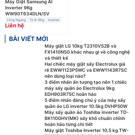
Máy Giặt Samsung AI
Inverter 9Kg
WW90T634DLN/SV
Lồng Ngang
Từ 8-9Kg
Inverter
Liên hệ
BÀI VIẾT MỚI
Máy giặt LG 10kg T2310VS2B và
FX1410N5G khác nhau gì về công nghệ
và thiết kế
Hai chiếc máy giặt sấy Electrolux giá
rẻ EWW1123P5WC và EWW1143R7SC
nên dùng loại nào?
3 điểm nhấn ấn tượng tạo nên 1 chiếc
máy sấy quần áo Electrolux 9kg
EDH903R7SC hoản hảo
5 điểm nhấn đáng chú ý của máy sấy
quần áo LG inverter 10.5kg DVHP50W
Máy sấy quần áo Toshiba inverter TD-
BK110GHV(MK) sấy khô chuẩn chỉnh
hoàn hảo từng chi tiết
Máy giặt Toshiba Inverter 10.5 kg TW-