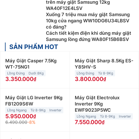
trên máy giặt Samsung 12kg
WA40F12E4LSV
Xuống 7 triệu mua máy giặt Samsung
10kg cửa ngang WW10DG6U34LBSV
có đáng?
Cách tiết kiệm điện khi dùng máy giặt
Samsung lồng đứng WA80F15B6BSV
SẢN PHẨM HOT
Máy Giặt Casper 7.5Kg
Máy Giặt Sharp 8.5Kg ES-
WT-75NG1
Y85HV-S
Lồng Đứng
Dưới 8Kg
Lồng Đứng
Từ 8-9Kg
3.350.000
3.800.000
Máy Giặt LG Inverter 9Kg
Máy Giặt Electrolux
FB1209S6W
Inverter 9Kg
EWF9023P5WC
Lồng Ngang
Từ 8-9Kg
Inverter
5.950.000
Lồng Ngang
Từ 8-9Kg
Inverter
7.550.000
6.490.000
-8%