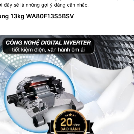
i đây sẽ là những gợi ý đáng cân nhắc.
msung 13kg WA80F13S5BSV