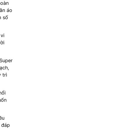
hoàn
uần áo
m số
vi
ời
 Super
ạch,
 trì
ổi
uốn
ều
, đáp