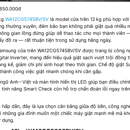
.650.000đ
2kg
WA12CG5745BV/SV
là model cửa trên 12 kg phù hợp với
ùng thường xuyên, đảm bảo bạn không phải giặt quá nhiều 
không gian lồng đứng giúp dễ thao tác cho mọi thành viên 
ấy đồ ra — rất thuận tiện trong sử dụng hằng ngày.
 Samsung cửa trên WA12CG5745BV/SV được trang bị công n
ital Inverter, mang đến hiệu quả giặt sạch vượt trội đồng t
ng kể, giảm chi phí sinh hoạt theo thời gian. Chế độ giặt S
hành công việc giặt nhanh chóng khi cần gấp.
ngữ Anh – Việt và màn hình hiển thị LED giúp bạn điều chỉn
 tính năng Smart Check còn hỗ trợ chẩn đoán lỗi ngay trên
 hấp dẫn, đây là lựa chọn cân bằng giữa độ bền, công ngh
ới những gia đình muốn một chiếc máy giặt mạnh mẽ mà k
ử dụng.