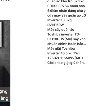
quần áo Electrolux 9kg
EDH903R7SC hoản hảo
5 điểm nhấn đáng chú ý
của máy sấy quần áo LG
inverter 10.5kg
DVHP50W
Máy sấy quần áo
Toshiba inverter TD-
BK110GHV(MK) sấy khô
chuẩn chỉnh hoàn hảo
từng chi tiết
Máy giặt Toshiba
Inverter 10.5 kg TW-
T25BZU115MWV(MG)
Giải pháp giặt giũ thông
minh cho gia đình hiện
đại