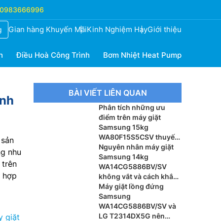
0983666996
Gian hàng Khuyến Mãi
Kinh Nghiệm Hay
Giới thiệu
g
h
Điều Hoà Công Trình
Bơm Nhiệt Heat Pump
BÀI VIẾT LIÊN QUAN
inh
Phân tích những ưu
điểm trên máy giặt
Samsung 15kg
WA80F15S5CSV thuyết
 sản
phục người mua
Nguyên nhân máy giặt
ng nhu
Samsung 14kg
trên
WA14CG5886BV/SV
á hợp
không vắt và cách khắc
phục
Máy giặt lồng đứng
Samsung
WA14CG5886BV/SV và
LG T2314DX5G nên
 giặt