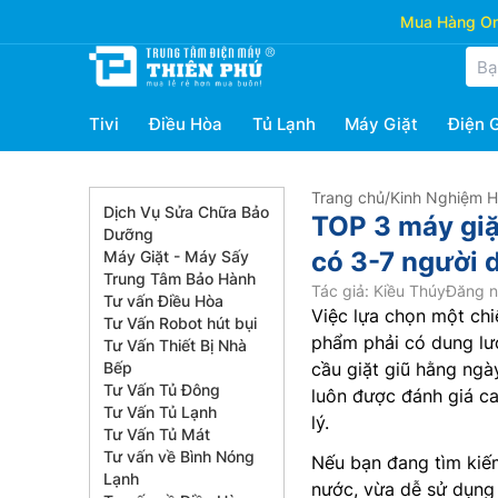
Mua Hàng Onl
Tivi
Điều Hòa
Tủ Lạnh
Máy Giặt
Điện 
Trang chủ
/
Kinh Nghiệm 
Dịch Vụ Sửa Chữa Bảo
TOP 3 máy giặ
Dưỡng
có 3-7 người 
Máy Giặt - Máy Sấy
Trung Tâm Bảo Hành
Tác giả: Kiều Thúy
Đăng n
Tư vấn Điều Hòa
Việc lựa chọn một chi
Tư Vấn Robot hút bụi
phẩm phải có dung lượ
Tư Vấn Thiết Bị Nhà
Bếp
cầu giặt giũ hằng ngà
Tư Vấn Tủ Đông
luôn được đánh giá ca
Tư Vấn Tủ Lạnh
lý.
Tư Vấn Tủ Mát
Tư vấn về Bình Nóng
Nếu bạn đang tìm kiếm
Lạnh
nước, vừa dễ sử dụng 