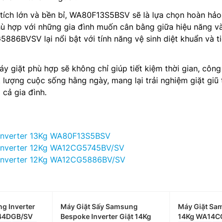
tích lớn và bền bỉ, WA80F13S5BSV sẽ là lựa chọn hoàn hảo
ợp với những gia đình muốn cân bằng giữa hiệu năng và
5886BVSV lại nổi bật với tính năng vệ sinh diệt khuẩn và ti
áy giặt phù hợp sẽ không chỉ giúp tiết kiệm thời gian, công
lượng cuộc sống hằng ngày, mang lại trải nghiệm giặt giũ 
 cả gia đình.
Inverter 13Kg WA80F13S5BSV
Inverter 12Kg WA12CG5745BV/SV
Inverter 12Kg WA12CG5886BV/SV
g Inverter
Máy Giặt Sấy Samsung
Máy Giặt Sam
44DGB/SV
Bespoke Inverter Giặt 14Kg
14Kg WA14C