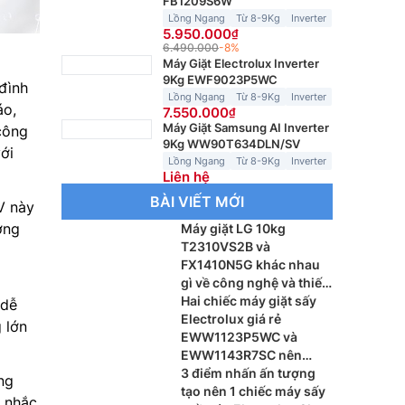
FB1209S6W
Lồng Ngang
Từ 8-9Kg
Inverter
5.950.000
6.490.000
-8%
Máy Giặt Electrolux Inverter
9Kg EWF9023P5WC
 đình
Lồng Ngang
Từ 8-9Kg
Inverter
áo,
7.550.000
Máy Giặt Samsung AI Inverter
công
9Kg WW90T634DLN/SV
ới
Lồng Ngang
Từ 8-9Kg
Inverter
Liên hệ
BÀI VIẾT MỚI
 này
ởng
Máy giặt LG 10kg
T2310VS2B và
FX1410N5G khác nhau
gì về công nghệ và thiết
kế
Hai chiếc máy giặt sấy
 dễ
Electrolux giá rẻ
 lớn
EWW1123P5WC và
EWW1143R7SC nên
dùng loại nào?
3 điểm nhấn ấn tượng
ng
tạo nên 1 chiếc máy sấy
n nhắc