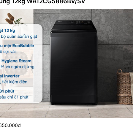
msung 12kg WA12CG5886BV/SV
.650.000đ