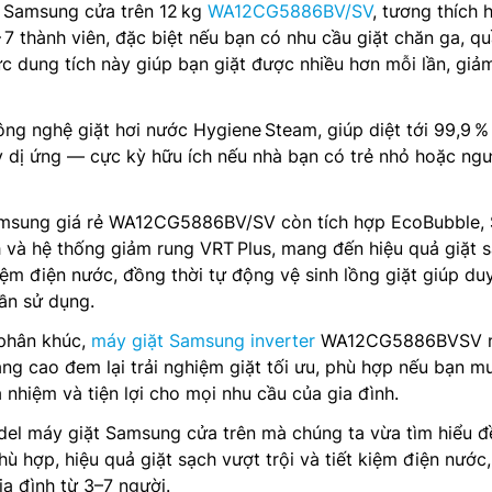
t Samsung cửa trên 12 kg
WA12CG5886BV/SV
, tương thích 
– 7 thành viên, đặc biệt nếu bạn có nhu cầu giặt chăn ga, q
 dung tích này giúp bạn giặt được nhiều hơn mỗi lần, giả
ông nghệ giặt hơi nước Hygiene Steam, giúp diệt tới 99,9 % 
 dị ứng — cực kỳ hữu ích nếu nhà bạn có trẻ nhỏ hoặc ngư
amsung giá rẻ WA12CG5886BV/SV còn tích hợp EcoBubble,
 và hệ thống giảm rung VRT Plus, mang đến hiệu quả giặt s
ệm điện nước, đồng thời tự động vệ sinh lồng giặt giúp duy
lần sử dụng.
phân khúc,
máy giặt Samsung inverter
WA12CG5886BVSV n
âng cao đem lại trải nghiệm giặt tối ưu, phù hợp nếu bạn m
 nhiệm và tiện lợi cho mọi nhu cầu của gia đình.
del máy giặt Samsung cửa trên mà chúng ta vừa tìm hiểu đ
ù hợp, hiệu quả giặt sạch vượt trội và tiết kiệm điện nước
ia đình từ 3–7 người.