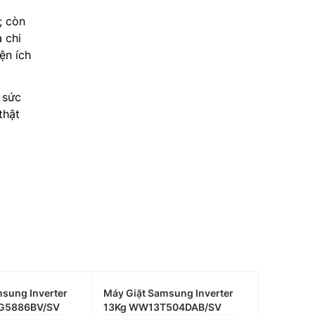
; còn
 chi
ện ích
 sức
thật
sung Inverter
Máy Giặt Samsung Inverter
G5886BV/SV
13Kg WW13T504DAB/SV