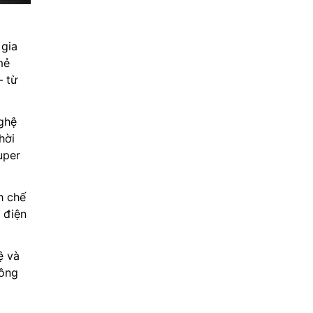
 gia
mẻ
— từ
ghệ
hời
uper
h chế
 điện
ệ và
hông