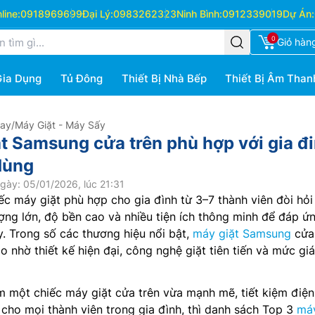
ine:
0918969699
Đại Lý:
0983262323
Ninh Bình:
0912339019
Dự Án:
0
Giỏ hàn
Gia Dụng
Tủ Đông
Thiết Bị Nhà Bếp
Thiết Bị Âm Than
Hay
/
Máy Giặt - Máy Sấy
t Samsung cửa trên phù hợp với gia đ
dùng
gày: 05/01/2026, lúc 21:31
ếc máy giặt phù hợp cho gia đình từ 3–7 thành viên đòi hỏi
ng lớn, độ bền cao và nhiều tiện ích thông minh để đáp ứ
y. Trong số các thương hiệu nổi bật,
máy giặt Samsung
cửa 
o nhờ thiết kế hiện đại, công nghệ giặt tiên tiến và mức gi
 một chiếc máy giặt cửa trên vừa mạnh mẽ, tiết kiệm điện
cho mọi thành viên trong gia đình, thì danh sách Top 3
máy