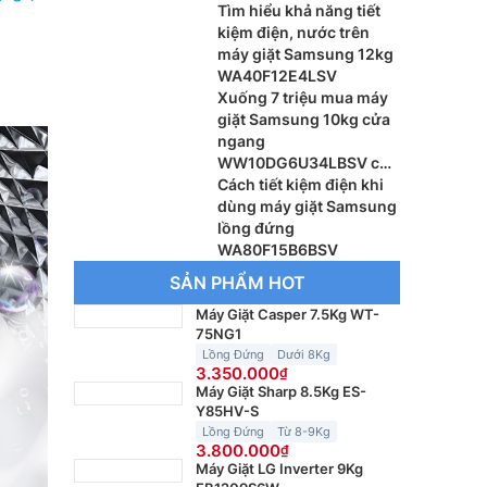
chọn hãng nào?
Tìm hiểu khả năng tiết
kiệm điện, nước trên
máy giặt Samsung 12kg
WA40F12E4LSV
Xuống 7 triệu mua máy
giặt Samsung 10kg cửa
ngang
WW10DG6U34LBSV có
đáng?
Cách tiết kiệm điện khi
dùng máy giặt Samsung
lồng đứng
WA80F15B6BSV
SẢN PHẨM HOT
Máy Giặt Casper 7.5Kg WT-
75NG1
Lồng Đứng
Dưới 8Kg
3.350.000
Máy Giặt Sharp 8.5Kg ES-
Y85HV-S
Lồng Đứng
Từ 8-9Kg
3.800.000
Máy Giặt LG Inverter 9Kg