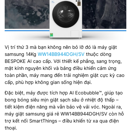
Vị trí thứ 3 mà bạn không nên bỏ lỡ đó là máy giặt
samsung 14Kg
WW14BB944DGH/SV
thuộc dòng
BESPOKE AI cao cấp. Với thiết kế phẳng, sang trọng,
mặt kính nguyên khối và bảng điều khiển cảm ứng
toàn phần, máy mang đến trải nghiệm giặt cực kỳ cao
cấp, phù hợp không gian sống hiện đại.
Đặc biệt, máy được tích hợp AI Ecobubble™, giúp tạo
bong bóng siêu mịn giặt sạch sâu ở nhiệt độ thấp –
tiết kiệm điện năng mà vẫn bảo vệ vải vóc. Ngoài ra,
máy giặt samsung giá rẻ WW14BB944DGH/SV còn hỗ
trợ kết nối SmartThings – điều khiển từ xa qua điện
thoại.