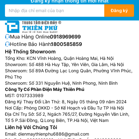
Đăng ký nhận thông tin mới nhất
Đăng ký
Mua Hàng Online:
0918969699
Hotline Bảo Hành:
1800585859
Hệ Thống Showroom
Tổng Kho: KCN Vĩnh Hoàng, Quận Hoàng Mai, Hà Nội
Showroom: Số 488 Hà Huy Tập, Yên Viên, Gia Lâm, Hà Nội
Showroom: Số 89A Đường Lạc Long Quân, Phường Vĩnh Phúc,
Phú Thọ
Showroom: Số 331 Nguyễn Huệ, Ninh Phong, Ninh Bình
Công Ty Cổ Phần Điện Máy Thiên Phú
MST: 0107333989
Đăng Ký Thay Đổi Lần Thứ: 8, Ngày 05 tháng 09 năm 2024
Nơi Cấp: Phòng DKKD - Sở Kế Hoạch và Đầu Tư TP Hà Nội
Địa Chỉ Trụ Sở: Số 2, Ngách 765/27, Đường Nguyễn Văn Linh,
Tổ 5 P.Sài Đồng, Q.Long Biên, TP.Hà Nội, Việt Nam
Liên hệ Với Chúng Tôi
Email:
dienmaythienphu6886@gmail.com