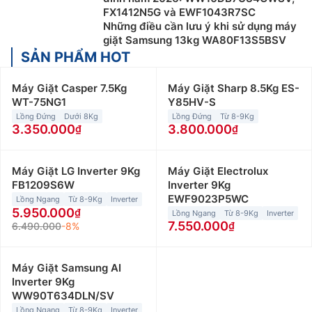
FX1412N5G và EWF1043R7SC
Những điều cần lưu ý khi sử dụng máy
giặt Samsung 13kg WA80F13S5BSV
SẢN PHẨM HOT
Máy Giặt Casper 7.5Kg
Máy Giặt Sharp 8.5Kg ES-
WT-75NG1
Y85HV-S
Lồng Đứng
Dưới 8Kg
Lồng Đứng
Từ 8-9Kg
3.350.000
3.800.000
Máy Giặt LG Inverter 9Kg
Máy Giặt Electrolux
FB1209S6W
Inverter 9Kg
EWF9023P5WC
Lồng Ngang
Từ 8-9Kg
Inverter
5.950.000
Lồng Ngang
Từ 8-9Kg
Inverter
7.550.000
6.490.000
-8%
Máy Giặt Samsung AI
Inverter 9Kg
WW90T634DLN/SV
Lồng Ngang
Từ 8-9Kg
Inverter