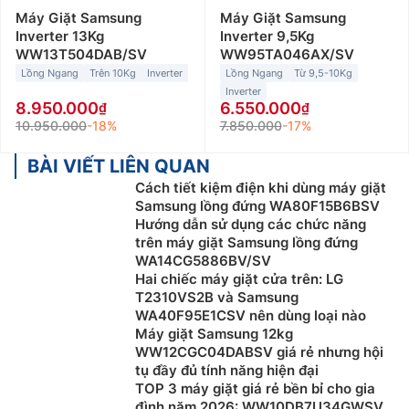
Máy Giặt Samsung
Máy Giặt Samsung
Inverter 13Kg
Inverter 9,5Kg
WW13T504DAB/SV
WW95TA046AX/SV
Lồng Ngang
Trên 10Kg
Inverter
Lồng Ngang
Từ 9,5-10Kg
Inverter
8.950.000
6.550.000
10.950.000
-18%
7.850.000
-17%
BÀI VIẾT LIÊN QUAN
Cách tiết kiệm điện khi dùng máy giặt
Samsung lồng đứng WA80F15B6BSV
Hướng dẫn sử dụng các chức năng
trên máy giặt Samsung lồng đứng
WA14CG5886BV/SV
Hai chiếc máy giặt cửa trên: LG
T2310VS2B và Samsung
WA40F95E1CSV nên dùng loại nào
Máy giặt Samsung 12kg
WW12CGC04DABSV giá rẻ nhưng hội
tụ đầy đủ tính năng hiện đại
TOP 3 máy giặt giá rẻ bền bỉ cho gia
đình năm 2026: WW10DB7U34GWSV,