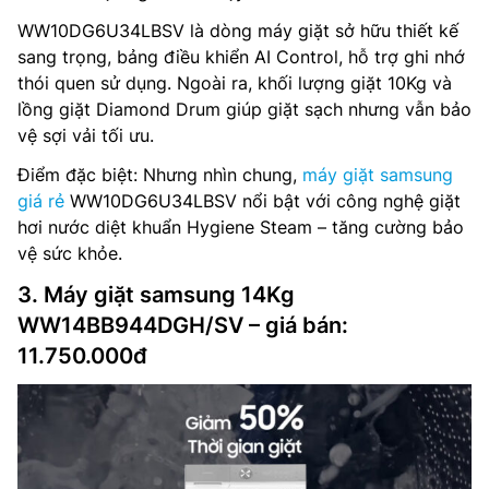
WW10DG6U34LBSV là dòng máy giặt sở hữu thiết kế
sang trọng, bảng điều khiển AI Control, hỗ trợ ghi nhớ
thói quen sử dụng. Ngoài ra, khối lượng giặt 10Kg và
lồng giặt Diamond Drum giúp giặt sạch nhưng vẫn bảo
vệ sợi vải tối ưu.
Điểm đặc biệt: Nhưng nhìn chung,
máy giặt samsung
giá rẻ
WW10DG6U34LBSV nổi bật với công nghệ giặt
hơi nước diệt khuẩn Hygiene Steam – tăng cường bảo
vệ sức khỏe.
3. Máy giặt samsung 14Kg
WW14BB944DGH/SV – giá bán:
11.750.000đ