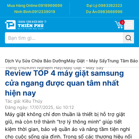
Mua Hàng Online:
0918969699
Đại Lý:
0983262323
Ninh Bình:
0912339019
Dự Án:
0983666996
0
Dịch Vụ Sửa Chữa Bảo Dưỡng
Máy Giặt - Máy Sấy
Trung Tâm Bảo
Trang chủ
/
Kinh Nghiệm Hay
/
Máy Giặt - Máy Sấy
Review TOP 4 máy giặt samsung
cửa ngang được quan tâm nhất
hiện nay
Tác giả: Kiều Thúy
Đăng ngày: 17/07/2025, lúc 10:12
Máy giặt không chỉ đơn thuần là thiết bị hỗ trợ giặt
giũ, mà còn trở thành “trợ lý thông minh” giúp tiết
kiệm thời gian, bảo vệ quần áo và nâng tầm tiện nghi
cho cuộc sống gia đình. Trong số các thương hiệu nổi