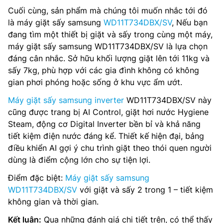
Cuối cùng, sản phẩm mà chúng tôi muốn nhắc tới đó
là máy giặt sấy samsung
WD11T734DBX/SV
, Nếu bạn
đang tìm một thiết bị giặt và sấy trong cùng một máy,
máy giặt sấy samsung WD11T734DBX/SV là lựa chọn
đáng cân nhắc. Sở hữu khối lượng giặt lên tới 11kg và
sấy 7kg, phù hợp với các gia đình không có không
gian phơi phóng hoặc sống ở khu vực ẩm ướt.
Máy giặt sấy samsung inverter
WD11T734DBX/SV này
cũng được trang bị AI Control, giặt hơi nước Hygiene
Steam, động cơ Digital Inverter bền bỉ và khả năng
tiết kiệm điện nước đáng kể. Thiết kế hiện đại, bảng
điều khiển AI gợi ý chu trình giặt theo thói quen người
dùng là điểm cộng lớn cho sự tiện lợi.
Điểm đặc biệt:
Máy giặt sấy samsung
WD11T734DBX/SV
với giặt và sấy 2 trong 1 – tiết kiệm
không gian và thời gian.
Kết luận:
Qua những đánh giá chi tiết trên, có thể thấy