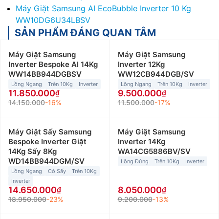
Máy Giặt Samsung AI EcoBubble Inverter 10 Kg
WW10DG6U34LBSV
SẢN PHẨM ĐÁNG QUAN TÂM
Máy Giặt Samsung
Máy Giặt Samsung
Inverter Bespoke AI 14Kg
Inverter 12Kg
WW14BB944DGBSV
WW12CB944DGB/SV
Lồng Ngang
Trên 10Kg
Inverter
Lồng Ngang
Trên 10Kg
Inverter
11.850.000
9.500.000
14.150.000
-16%
11.500.000
-17%
Máy Giặt Sấy Samsung
Máy Giặt Samsung
Bespoke Inverter Giặt
Inverter 14Kg
14Kg Sấy 8Kg
WA14CG5886BV/SV
WD14BB944DGM/SV
Lồng Đứng
Trên 10Kg
Inverter
Lồng Ngang
Có Sấy
Trên 10Kg
Inverter
14.650.000
8.050.000
18.950.000
-23%
9.200.000
-13%