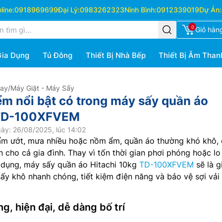
ine:
0918969699
Đại Lý:
0983262323
Ninh Bình:
0912339019
Dự Án:
0
Giỏ hàn
Gia Dụng
Tủ Đông
Thiết Bị Nhà Bếp
Thiết Bị Âm Than
Hay
/
Máy Giặt - Máy Sấy
m nổi bật có trong máy sấy quần áo
 TD-100XFVEM
ày: 26/08/2025, lúc 14:02
 ẩm ướt, mưa nhiều hoặc nồm ẩm, quần áo thường khó khô,
n cho cả gia đình. Thay vì tốn thời gian phơi phóng hoặc lo
 dụng, máy sấy quần áo Hitachi 10kg
TD-100XFVEM
sẽ là g
sấy khô nhanh chóng, tiết kiệm điện năng và bảo vệ sợi vải
g, hiện đại, dễ dàng bố trí