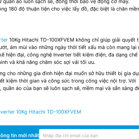
iữ quần áo luôn sạch sẽ, đồng thời bảo vệ động cơ máy.
ộng 180 độ thuận tiện cho việc lấy đồ, đặc biệt là chăn mề
rter
10Kg Hitachi TD-100XFVEM không chỉ giúp giải quyết t
ướt, ám mùi vào những ngày thời tiết xấu mà còn mang lại 
ết kế hiện đại, công nghệ Inverter tiết kiệm điện, đa dạng chế
inh và khả năng chăm sóc sợi vải tối ưu.
ởng cho những gia đình hiện đại muốn sở hữu thiết bị gia d
tiết kiệm thời gian và công sức trong công việc nội trợ. Với
 quần áo của bạn sẽ luôn sạch sẽ, mềm mại và sẵn sàng 
verter 10Kg Hitachi TD-100XFVEM
ông tin mới nhất