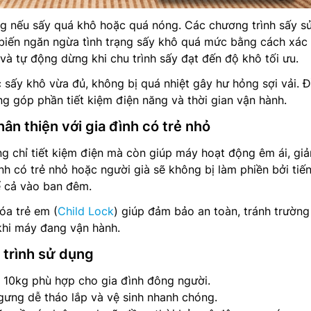
g nếu sấy quá khô hoặc quá nóng. Các chương trình sấy s
iến ngăn ngừa tình trạng sấy khô quá mức bằng cách xác
và tự động dừng khi chu trình sấy đạt đến độ khô tối ưu.
sấy khô vừa đủ, không bị quá nhiệt gây hư hỏng sợi vải. 
ũng góp phần tiết kiệm điện năng và thời gian vận hành.
hân thiện với gia đình có trẻ nhỏ
g chỉ tiết kiệm điện mà còn giúp máy hoạt động êm ái, gi
ình có trẻ nhỏ hoặc người già sẽ không bị làm phiền bởi tiế
ể cả vào ban đêm.
óa trẻ em (
Child Lock
) giúp đảm bảo an toàn, tránh trườn
khi máy đang vận hành.
á trình sử dụng
n 10kg phù hợp cho gia đình đông người.
ưng dễ tháo lắp và vệ sinh nhanh chóng.