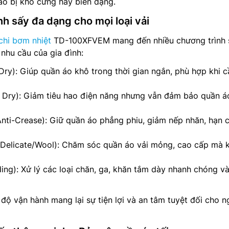
 áo bị khô cứng hay biến dạng.
h sấy đa dạng cho mọi loại vải
chi bơm nhiệt
TD-100XFVEM mang đến nhiều chương trình 
nhu cầu của gia đình:
Dry): Giúp quần áo khô trong thời gian ngắn, phù hợp khi c
o Dry): Giảm tiêu hao điện năng nhưng vẫn đảm bảo quần á
nti-Crease): Giữ quần áo phẳng phiu, giảm nếp nhăn, hạn 
(Delicate/Wool): Chăm sóc quần áo vải mỏng, cao cấp mà 
ing): Xử lý các loại chăn, ga, khăn tắm dày nhanh chóng và
độ vận hành mang lại sự tiện lợi và an tâm tuyệt đối cho n