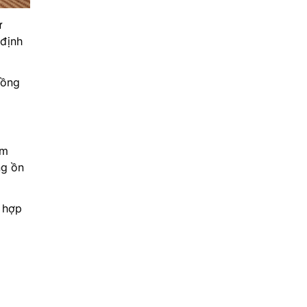
ử
 định
Đồng
ảm
ng ồn
g hợp