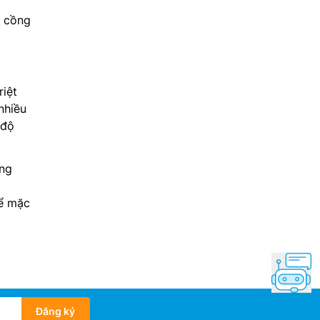
n cồng
riệt
nhiều
 độ
ụng
để mặc
Đăng ký