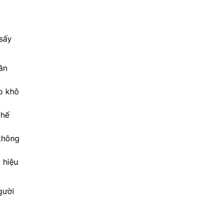
sấy
ần
o khô
chế
không
 hiệu
gười