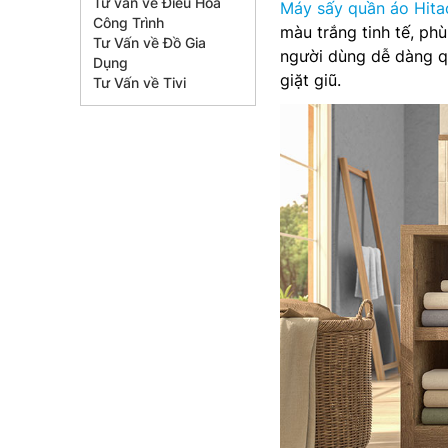
Tư vấn về Điều Hòa
Máy sấy quần áo Hit
Công Trình
màu trắng tinh tế, ph
Tư Vấn về Đồ Gia
người dùng dễ dàng qu
Dụng
giặt giũ.
Tư Vấn về Tivi