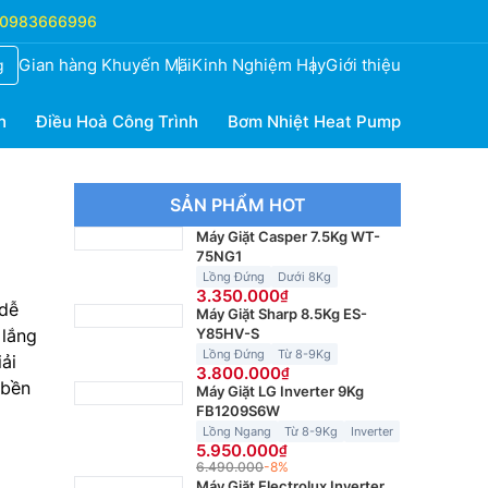
0983666996
Gian hàng Khuyến Mãi
Kinh Nghiệm Hay
Giới thiệu
g
h
Điều Hoà Công Trình
Bơm Nhiệt Heat Pump
SẢN PHẨM HOT
Máy Giặt Casper 7.5Kg WT-
75NG1
Lồng Đứng
Dưới 8Kg
3.350.000
 dễ
Máy Giặt Sharp 8.5Kg ES-
 lắng
Y85HV-S
Lồng Đứng
Từ 8-9Kg
iải
3.800.000
 bền
Máy Giặt LG Inverter 9Kg
FB1209S6W
Lồng Ngang
Từ 8-9Kg
Inverter
5.950.000
6.490.000
-8%
Máy Giặt Electrolux Inverter