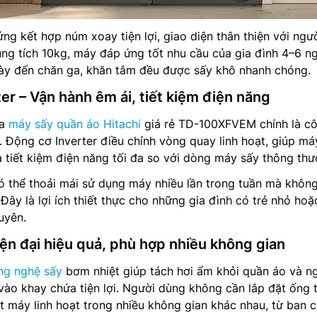
ng kết hợp núm xoay tiện lợi, giao diện thân thiện với ngư
ng tích 10kg, máy đáp ứng tốt nhu cầu của gia đình 4–6 ng
ày đến chăn ga, khăn tắm đều được sấy khô nhanh chóng.
r – Vận hành êm ái, tiết kiệm điện năng
ủa
máy sấy quần áo Hitachi
giá rẻ TD-100XFVEM chính là c
n. Động cơ Inverter điều chỉnh vòng quay linh hoạt, giúp má
à tiết kiệm điện năng tối đa so với dòng máy sấy thông thư
 thể thoải mái sử dụng máy nhiều lần trong tuần mà không
 Đây là lợi ích thiết thực cho những gia đình có trẻ nhỏ hoặ
uyên.
ện đại hiệu quả, phù hợp nhiều không gian
ng nghệ sấy
bơm nhiệt giúp tách hơi ẩm khỏi quần áo và n
u vào khay chứa tiện lợi. Người dùng không cần lắp đặt ống 
ặt máy linh hoạt trong nhiều không gian khác nhau, từ ban 