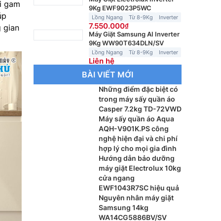
ới gam
9Kg EWF9023P5WC
úp
Lồng Ngang
Từ 8-9Kg
Inverter
7.550.000
 gian
Máy Giặt Samsung AI Inverter
9Kg WW90T634DLN/SV
Lồng Ngang
Từ 8-9Kg
Inverter
Liên hệ
BÀI VIẾT MỚI
Những điểm đặc biệt có
trong máy sấy quần áo
Casper 7.2kg TD-72VWD
Máy sấy quần áo Aqua
AQH-V901K.PS công
nghệ hiện đại và chi phí
hợp lý cho mọi gia đình
Hướng dẫn bảo dưỡng
máy giặt Electrolux 10kg
cửa ngang
EWF1043R7SC hiệu quả
Nguyên nhân máy giặt
Samsung 14kg
WA14CG5886BV/SV