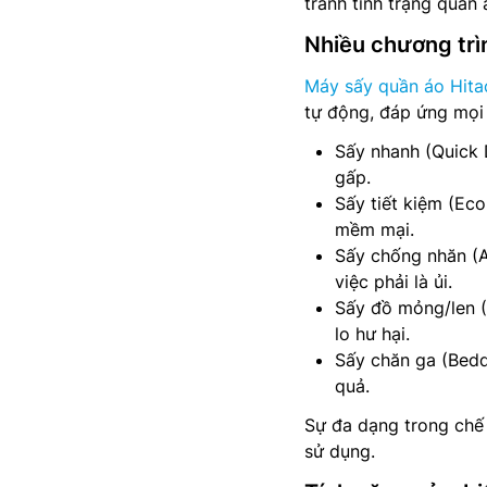
tránh tình trạng quần
Nhiều chương trìn
Máy sấy quần áo Hita
tự động, đáp ứng mọi 
Sấy nhanh (Quick 
gấp.
Sấy tiết kiệm (Ec
mềm mại.
Sấy chống nhăn (A
việc phải là ủi.
Sấy đồ mỏng/len 
lo hư hại.
Sấy chăn ga (Bedd
quả.
Sự đa dạng trong chế 
sử dụng.