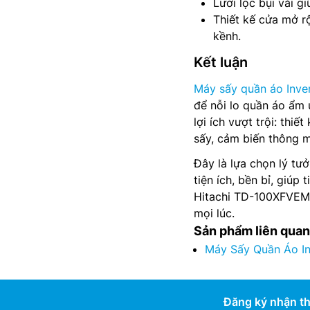
Lưới lọc bụi vải g
Thiết kế cửa mở r
kềnh.
Kết luận
Máy sấy quần áo Inve
để nỗi lo quần áo ẩm 
lợi ích vượt trội: thi
sấy, cảm biến thông m
Đây là lựa chọn lý tư
tiện ích, bền bỉ, giúp 
Hitachi TD-100XFVEM,
mọi lúc.
Sản phẩm liên quan
Máy Sấy Quần Áo In
Đăng ký nhận th