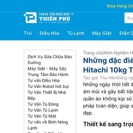
Mua Hàng Onl
Tivi
Điều Hòa
Tủ Lạnh
Máy Giặt
Điện 
Trang chủ
/
Kinh Nghiệm 
Dịch Vụ Sửa Chữa Bảo
Những đặc điể
Dưỡng
Hitachi 10kg
Máy Giặt - Máy Sấy
Trung Tâm Bảo Hành
Tác giả: Thu Hiền
Đăng ng
Tư vấn Điều Hòa
Những ngày thời tiết
Tư Vấn Robot hút bụi
ám mùi và gây bất tiệ
Tư Vấn Thiết Bị Nhà
Bếp
quần áo không kịp sử
Tư Vấn Tủ Đông
pháp toàn diện, giúp 
Tư Vấn Tủ Lạnh
đẹp.
Tư Vấn Tủ Mát
Tư vấn về Bình Nóng
Thiết kế sang trọn
Lạnh