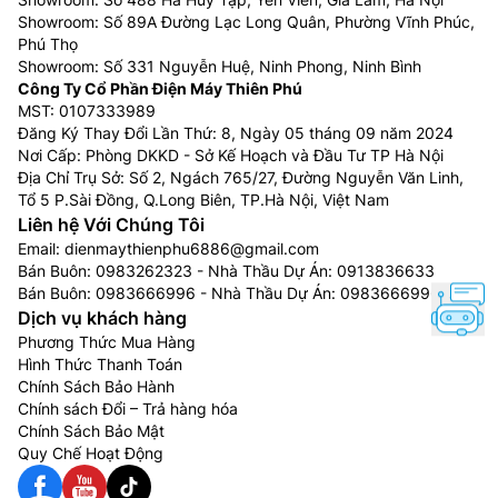
Showroom: Số 89A Đường Lạc Long Quân, Phường Vĩnh Phúc,
Phú Thọ
Showroom: Số 331 Nguyễn Huệ, Ninh Phong, Ninh Bình
Công Ty Cổ Phần Điện Máy Thiên Phú
MST: 0107333989
Đăng Ký Thay Đổi Lần Thứ: 8, Ngày 05 tháng 09 năm 2024
Nơi Cấp: Phòng DKKD - Sở Kế Hoạch và Đầu Tư TP Hà Nội
Địa Chỉ Trụ Sở: Số 2, Ngách 765/27, Đường Nguyễn Văn Linh,
Tổ 5 P.Sài Đồng, Q.Long Biên, TP.Hà Nội, Việt Nam
Liên hệ Với Chúng Tôi
Email:
dienmaythienphu6886@gmail.com
Bán Buôn:
0983262323
- Nhà Thầu Dự Án:
0913836633
Bán Buôn:
0983666996
- Nhà Thầu Dự Án:
0983666996
Dịch vụ khách hàng
Phương Thức Mua Hàng
Hình Thức Thanh Toán
Chính Sách Bảo Hành
Chính sách Đổi – Trả hàng hóa
Chính Sách Bảo Mật
Quy Chế Hoạt Động