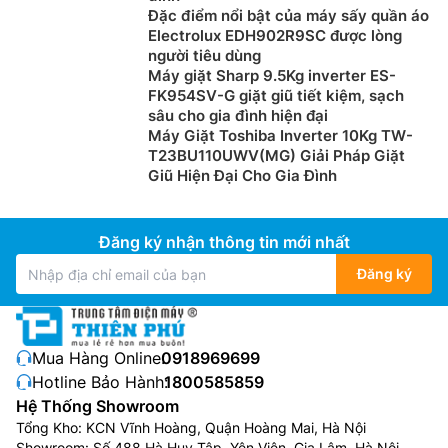
Đặc điểm nổi bật của máy sấy quần áo
Electrolux EDH902R9SC được lòng
người tiêu dùng
Máy giặt Sharp 9.5Kg inverter ES-
FK954SV-G giặt giũ tiết kiệm, sạch
sâu cho gia đình hiện đại
Máy Giặt Toshiba Inverter 10Kg TW-
T23BU110UWV(MG) Giải Pháp Giặt
Giũ Hiện Đại Cho Gia Đình
Đăng ký nhận thông tin mới nhất
Đăng ký
Mua Hàng Online:
0918969699
Hotline Bảo Hành:
1800585859
Hệ Thống Showroom
Tổng Kho: KCN Vĩnh Hoàng, Quận Hoàng Mai, Hà Nội
Showroom: Số 488 Hà Huy Tập, Yên Viên, Gia Lâm, Hà Nội