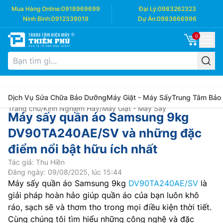
Mua Hàng Online:
0918969699
Đại Lý:
0983262323
Ninh Bình:
0912339019
Dự Án:
0983666996
0
Dịch Vụ Sửa Chữa Bảo Dưỡng
Máy Giặt - Máy Sấy
Trung Tâm Bảo
Trang chủ
/
Kinh Nghiệm Hay
/
Máy Giặt - Máy Sấy
Máy sấy quần áo Samsung 9kg
DV90TA240AE/SV và những đặc
điểm nổi bật hữu ích nhất
Tác giả: Thu Hiền
Đăng ngày: 09/08/2025, lúc 15:44
Máy sấy quần áo Samsung 9kg
DV90TA240AE/SV
là
giải pháp hoàn hảo giúp quần áo của bạn luôn khô
ráo, sạch sẽ và thơm tho trong mọi điều kiện thời tiết.
Cùng chúng tôi tìm hiểu những công nghệ và đặc