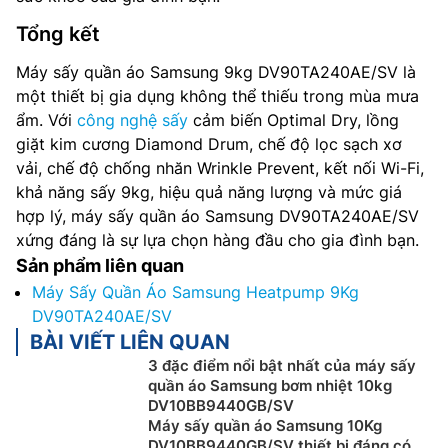
Tổng kết
Máy sấy quần áo Samsung 9kg DV90TA240AE/SV là
một thiết bị gia dụng không thể thiếu trong mùa mưa
ẩm. Với
công nghệ sấy
cảm biến Optimal Dry, lồng
giặt kim cương Diamond Drum, chế độ lọc sạch xơ
vải, chế độ chống nhăn Wrinkle Prevent, kết nối Wi-Fi,
khả năng sấy 9kg, hiệu quả năng lượng và mức giá
hợp lý, máy sấy quần áo Samsung DV90TA240AE/SV
xứng đáng là sự lựa chọn hàng đầu cho gia đình bạn.
Sản phẩm liên quan
Máy Sấy Quần Áo Samsung Heatpump 9Kg
DV90TA240AE/SV
BÀI VIẾT LIÊN QUAN
3 đặc điểm nổi bật nhất của máy sấy
quần áo Samsung bơm nhiệt 10kg
DV10BB9440GB/SV
Máy sấy quần áo Samsung 10Kg
DV10BB9440GB/SV thiết bị đáng có