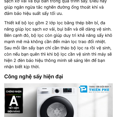
sạch xơ vải và bụi bẩn trong quá trình sấy. Điều này
giúp ngăn ngừa tắc nghẽn đường ống thoát khí và
đảm bảo hiệu suất sấy tối ưu.
Thiết kế bộ lọc gồm 2 lớp lọc bằng thép bền bỉ, đa
năng giúp lọc sạch xơ vải, bụi bẩn và dễ dàng vệ sinh.
Bên cạnh đó, bộ lọc còn giúp duy trì khả năng sấy khô
mạnh mẽ mà không cần đến màn lọc trao đổi nhiệt.
Sau mỗi lần sấy bạn chỉ cần tháo bộ lọc ra rồi vệ sinh,
còn nếu bạn quên thì khi bộ lọc cần vệ sinh thì máy sẽ
hiện 2 đèn báo hiệu thông minh sẽ sáng lên để bạn
nhận biết kịp thời.
Công nghệ sấy hiện đại