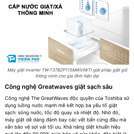
Máy giặt inverter TW-T37BZP115MWV(WT) giải pháp giặt giũ
thông minh cho gia đình hiện đại
Công nghệ Greatwaves giặt sạch sâu
Công nghệ The GreatWaves độc quyền của Toshiba sử
dụng luồng nước mạnh mẽ kết hợp ba yếu tố giặt
sạch: sóng nước, tốc độ quay và nhiệt độ. Nhờ đó,
máy giặt dễ dàng đánh bay các vết bẩn cứng đầu mà
vẫn bảo vệ sợi vải tối ưu. Khả năng diệt khuẩn hiệu