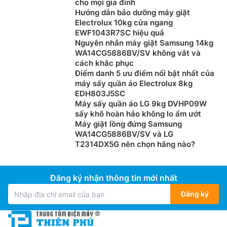
cho mọi gia đình
Hướng dẫn bảo dưỡng máy giặt
Electrolux 10kg cửa ngang
EWF1043R7SC hiệu quả
Nguyên nhân máy giặt Samsung 14kg
WA14CG5886BV/SV không vắt và
cách khắc phục
Điểm danh 5 ưu điểm nổi bật nhất của
máy sấy quần áo Electrolux 8kg
EDH803J5SC
Máy sấy quần áo LG 9kg DVHP09W
sấy khô hoàn hảo không lo ẩm ướt
Máy giặt lồng đứng Samsung
WA14CG5886BV/SV và LG
T2314DX5G nên chọn hãng nào?
Đăng ký nhận thông tin mới nhất
Đăng ký