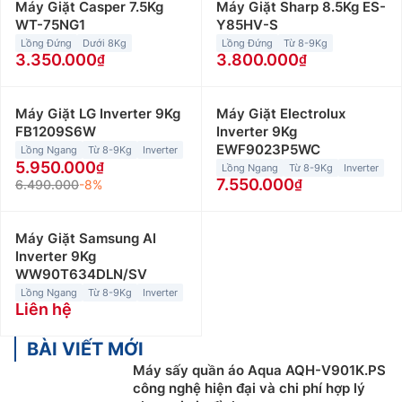
Máy Giặt Casper 7.5Kg
Máy Giặt Sharp 8.5Kg ES-
WT-75NG1
Y85HV-S
Lồng Đứng
Dưới 8Kg
Lồng Đứng
Từ 8-9Kg
3.350.000
3.800.000
Máy Giặt LG Inverter 9Kg
Máy Giặt Electrolux
FB1209S6W
Inverter 9Kg
EWF9023P5WC
Lồng Ngang
Từ 8-9Kg
Inverter
5.950.000
Lồng Ngang
Từ 8-9Kg
Inverter
7.550.000
6.490.000
-8%
Máy Giặt Samsung AI
Inverter 9Kg
WW90T634DLN/SV
Lồng Ngang
Từ 8-9Kg
Inverter
Liên hệ
BÀI VIẾT MỚI
Máy sấy quần áo Aqua AQH-V901K.PS
công nghệ hiện đại và chi phí hợp lý