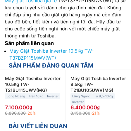
Máy giặt Toshiba giá rẻ
TW-T37BZP115MWV(WT) là sự
lựa chọn tuyệt vời dành cho gia đình hiện đại. Không
chỉ đáp ứng nhu cầu giặt giũ hàng ngày mà còn đảm
bảo độ bền, tiết kiệm và tiện nghi tối đa. Hãy đầu tư
cho cuộc sống tiện nghi hơn với một chiếc máy giặt
thông minh từ Toshiba!
Sản phẩm liên quan
Máy Giặt Toshiba Inverter 10.5Kg TW-
T37BZP115MWV(WT)
SẢN PHẨM ĐÁNG QUAN TÂM
Máy Giặt Toshiba Inverter
Máy Giặt Toshiba Inverter
10.5Kg TW-
9.5Kg TW-
T21BU115UWV(MG)
T21BU105UWV(MG)
Lồng Ngang
Trên 10Kg
Inverter
Lồng Ngang
Từ 9,5-10Kg
Inverter
7.100.000
6.400.000
8.890.000
-20%
8.150.000
-21%
BÀI VIẾT LIÊN QUAN