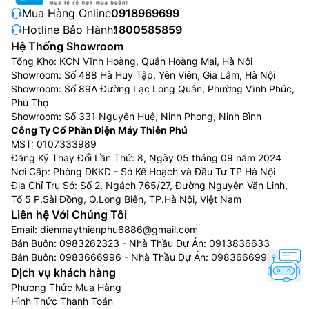
Mua Hàng Online:
0918969699
Hotline Bảo Hành:
1800585859
Hệ Thống Showroom
Tổng Kho: KCN Vĩnh Hoàng, Quận Hoàng Mai, Hà Nội
Showroom: Số 488 Hà Huy Tập, Yên Viên, Gia Lâm, Hà Nội
Showroom: Số 89A Đường Lạc Long Quân, Phường Vĩnh Phúc,
Phú Thọ
Showroom: Số 331 Nguyễn Huệ, Ninh Phong, Ninh Bình
Công Ty Cổ Phần Điện Máy Thiên Phú
MST: 0107333989
Đăng Ký Thay Đổi Lần Thứ: 8, Ngày 05 tháng 09 năm 2024
Nơi Cấp: Phòng DKKD - Sở Kế Hoạch và Đầu Tư TP Hà Nội
Địa Chỉ Trụ Sở: Số 2, Ngách 765/27, Đường Nguyễn Văn Linh,
Tổ 5 P.Sài Đồng, Q.Long Biên, TP.Hà Nội, Việt Nam
Liên hệ Với Chúng Tôi
Email:
dienmaythienphu6886@gmail.com
Bán Buôn:
0983262323
- Nhà Thầu Dự Án:
0913836633
Bán Buôn:
0983666996
- Nhà Thầu Dự Án:
0983666996
Dịch vụ khách hàng
Phương Thức Mua Hàng
Hình Thức Thanh Toán