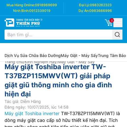
Mua Hàng Online:
0918969699
Đại Lý:
0983262323
Ninh Bình:
0912339019
Dự Án:
0983666996
0
Dịch Vụ Sửa Chữa Bảo Dưỡng
Máy Giặt - Máy Sấy
Trung Tâm Bảo
Trang chủ
/
Kinh Nghiệm Hay
/
Máy Giặt - Máy Sấy
Máy giặt Toshiba inverter TW-
T37BZP115MWV(WT) giải pháp
giặt giũ thông minh cho gia đình
hiện đại
Tác giả: Diễm Hằng
Đăng ngày: 10/07/2025, lúc 14:58
Máy giặt Toshiba inverter
TW-T37BZP115MWV(WT) là
dòng máy giặt cao cấp sở hữu thiết kế hiện đại. Tích