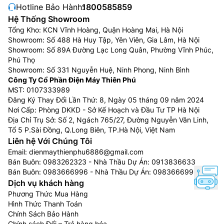
Hotline Bảo Hành:
1800585859
Hệ Thống Showroom
Tổng Kho: KCN Vĩnh Hoàng, Quận Hoàng Mai, Hà Nội
Showroom: Số 488 Hà Huy Tập, Yên Viên, Gia Lâm, Hà Nội
Showroom: Số 89A Đường Lạc Long Quân, Phường Vĩnh Phúc,
Phú Thọ
Showroom: Số 331 Nguyễn Huệ, Ninh Phong, Ninh Bình
Công Ty Cổ Phần Điện Máy Thiên Phú
MST: 0107333989
Đăng Ký Thay Đổi Lần Thứ: 8, Ngày 05 tháng 09 năm 2024
Nơi Cấp: Phòng DKKD - Sở Kế Hoạch và Đầu Tư TP Hà Nội
Địa Chỉ Trụ Sở: Số 2, Ngách 765/27, Đường Nguyễn Văn Linh,
Tổ 5 P.Sài Đồng, Q.Long Biên, TP.Hà Nội, Việt Nam
Liên hệ Với Chúng Tôi
Email:
dienmaythienphu6886@gmail.com
Bán Buôn:
0983262323
- Nhà Thầu Dự Án:
0913836633
Bán Buôn:
0983666996
- Nhà Thầu Dự Án:
0983666996
Dịch vụ khách hàng
Phương Thức Mua Hàng
Hình Thức Thanh Toán
Chính Sách Bảo Hành
Chính sách Đổi – Trả hàng hóa