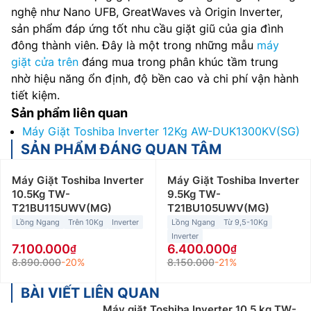
nghệ như Nano UFB, GreatWaves và Origin Inverter,
sản phẩm đáp ứng tốt nhu cầu giặt giũ của gia đình
đông thành viên. Đây là một trong những mẫu
máy
giặt cửa trên
đáng mua trong phân khúc tầm trung
nhờ hiệu năng ổn định, độ bền cao và chi phí vận hành
tiết kiệm.
Sản phẩm liên quan
Máy Giặt Toshiba Inverter 12Kg AW-DUK1300KV(SG)
SẢN PHẨM ĐÁNG QUAN TÂM
Máy Giặt Toshiba Inverter
Máy Giặt Toshiba Inverter
10.5Kg TW-
9.5Kg TW-
T21BU115UWV(MG)
T21BU105UWV(MG)
Lồng Ngang
Trên 10Kg
Inverter
Lồng Ngang
Từ 9,5-10Kg
Inverter
7.100.000
6.400.000
8.890.000
-20%
8.150.000
-21%
BÀI VIẾT LIÊN QUAN
Máy giặt Toshiba Inverter 10.5 kg TW-