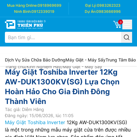
Mua Hàng Online:
0918969699
Đại Lý:
0983262323
Ninh Bình:
0912339019
Dự Án:
0983666996
0
Dịch Vụ Sửa Chữa Bảo Dưỡng
Máy Giặt - Máy Sấy
Trung Tâm Bảo
Trang chủ
/
Kinh Nghiệm Hay
/
Máy Giặt - Máy Sấy
Máy Giặt Toshiba Inverter 12Kg
AW-DUK1300KV(SG) Lựa Chọn
Hoàn Hảo Cho Gia Đình Đông
Thành Viên
Tác giả: Diễm Hằng
Đăng ngày: 15/06/2026, lúc 11:05
Máy Giặt Toshiba Inverter
12Kg AW-DUK1300KV(SG)
là một trong những mẫu máy giặt cửa trên được nhiều