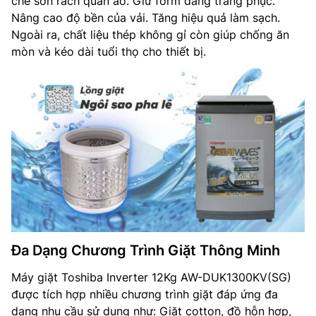
chế sờn rách quần áo. Giữ form dáng trang phục.
Nâng cao độ bền của vải. Tăng hiệu quả làm sạch.
Ngoài ra, chất liệu thép không gỉ còn giúp chống ăn
mòn và kéo dài tuổi thọ cho thiết bị.
Đa Dạng Chương Trình Giặt Thông Minh
Máy giặt Toshiba Inverter 12Kg AW-DUK1300KV(SG)
được tích hợp nhiều chương trình giặt đáp ứng đa
dạng nhu cầu sử dụng như: Giặt cotton, đồ hỗn hợp,