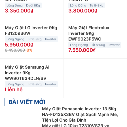
Lồng Đứng
Dưới 8Kg
Lồng Đứng
Từ 8-9Kg
3.350.000
3.800.000
Máy Giặt LG Inverter 9Kg
Máy Giặt Electrolux
FB1209S6W
Inverter 9Kg
EWF9023P5WC
Lồng Ngang
Từ 8-9Kg
Inverter
5.950.000
Lồng Ngang
Từ 8-9Kg
Inverter
7.550.000
6.490.000
-8%
Máy Giặt Samsung AI
Inverter 9Kg
WW90T634DLN/SV
Lồng Ngang
Từ 8-9Kg
Inverter
Liên hệ
BÀI VIẾT MỚI
Máy Giặt Panasonic Inverter 13.5Kg
NA-FD135X3BV Giặt Sạch Mạnh Mẽ,
Tiện Lợi Cho Gia Đình
Máy giặt LG 10kg T2310VS2B và