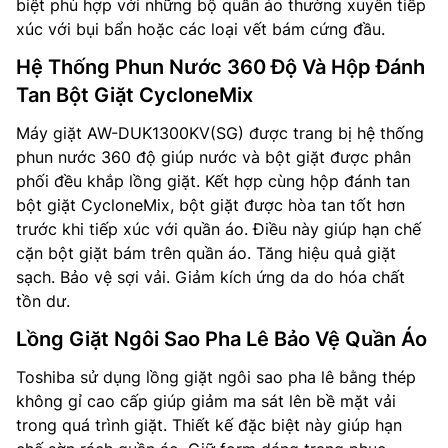
biệt phù hợp với những bộ quần áo thường xuyên tiếp
xúc với bụi bẩn hoặc các loại vết bám cứng đầu.
Hệ Thống Phun Nước 360 Độ Và Hộp Đánh
Tan Bột Giặt CycloneMix
Máy giặt AW-DUK1300KV(SG) được trang bị hệ thống
phun nước 360 độ giúp nước và bột giặt được phân
phối đều khắp lồng giặt. Kết hợp cùng hộp đánh tan
bột giặt CycloneMix, bột giặt được hòa tan tốt hơn
trước khi tiếp xúc với quần áo. Điều này giúp hạn chế
cặn bột giặt bám trên quần áo. Tăng hiệu quả giặt
sạch. Bảo vệ sợi vải. Giảm kích ứng da do hóa chất
tồn dư.
Lồng Giặt Ngôi Sao Pha Lê Bảo Vệ Quần Áo
Toshiba sử dụng lồng giặt ngôi sao pha lê bằng thép
không gỉ cao cấp giúp giảm ma sát lên bề mặt vải
trong quá trình giặt. Thiết kế đặc biệt này giúp hạn