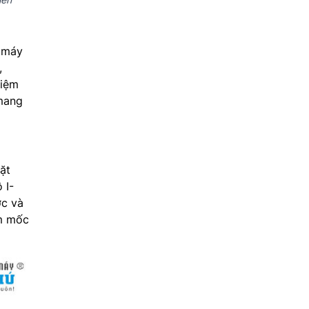
 máy
,
kiệm
 mang
ặt
 I-
ớc và
ấm mốc