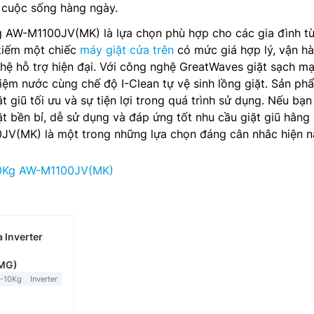
 cuộc sống hàng ngày.
g AW-M1100JV(MK) là lựa chọn phù hợp cho các gia đình từ
 kiếm một chiếc
máy giặt cửa trên
có mức giá hợp lý, vận h
hệ hỗ trợ hiện đại. Với công nghệ GreatWaves giặt sạch m
kiệm nước cùng chế độ I-Clean tự vệ sinh lồng giặt. Sản ph
 giũ tối ưu và sự tiện lợi trong quá trình sử dụng. Nếu bạ
t bền bỉ, dễ sử dụng và đáp ứng tốt nhu cầu giặt giũ hằng
JV(MK) là một trong những lựa chọn đáng cân nhắc hiện n
10Kg AW-M1100JV(MK)
 Inverter
MG)
5-10Kg
Inverter