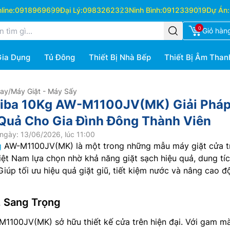
ine:
0918969699
Đại Lý:
0983262323
Ninh Bình:
0912339019
Dự Án:
0
Giỏ hàn
Gia Dụng
Tủ Đông
Thiết Bị Nhà Bếp
Thiết Bị Âm Than
Hay
/
Máy Giặt - Máy Sấy
hiba 10Kg AW-M1100JV(MK) Giải Phá
 Quả Cho Gia Đình Đông Thành Viên
ngày: 13/06/2026, lúc 11:00
g
AW-M1100JV(MK) là một trong những mẫu máy giặt cửa t
iệt Nam lựa chọn nhờ khả năng giặt sạch hiệu quả, dung tíc
Giúp tối ưu hiệu quả giặt giũ, tiết kiệm nước và nâng cao đ
, Sang Trọng
1100JV(MK) sở hữu thiết kế cửa trên hiện đại. Với gam m