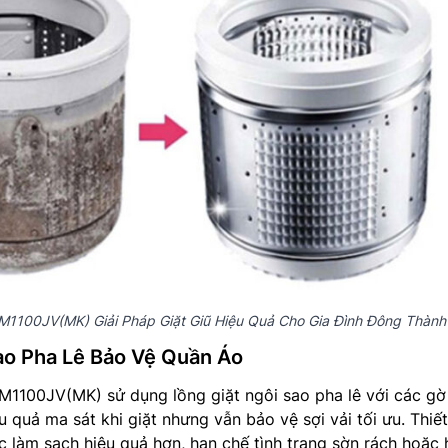
1100JV(MK) Giải Pháp Giặt Giũ Hiệu Quả Cho Gia Đình Đông Thành
ao Pha Lê Bảo Vệ Quần Áo
M1100JV(MK) sử dụng lồng giặt ngôi sao pha lê với các gờ
u quả ma sát khi giặt nhưng vẫn bảo vệ sợi vải tối ưu. Thiế
 làm sạch hiệu quả hơn, hạn chế tình trạng sờn rách hoặc 