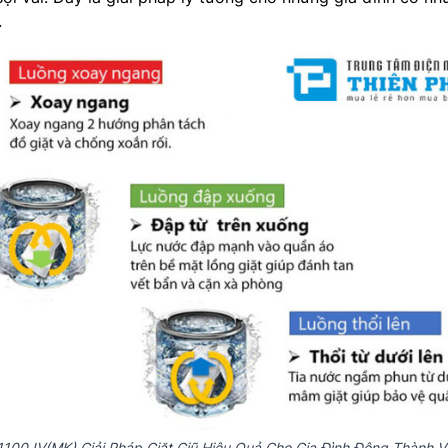
.
100JV(MK) Giải Pháp Giặt Giũ Hiệu Quả Cho Gia Đình Đông Thành V