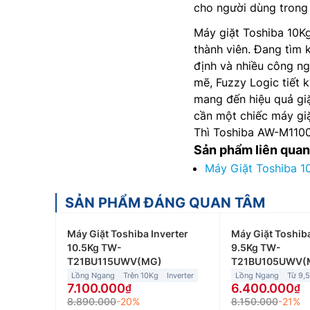
cho người dùng trong
Máy giặt Toshiba 10K
thành viên. Đang tìm
định và nhiều công ng
mẽ, Fuzzy Logic tiết 
mang đến hiệu quả giặt
cần một chiếc máy giặ
Thì Toshiba AW-M1100
Sản phẩm liên quan
Máy Giặt Toshiba 
SẢN PHẨM ĐÁNG QUAN TÂM
Máy Giặt Toshiba Inverter
Máy Giặt Toshiba
10.5Kg TW-
9.5Kg TW-
T21BU115UWV(MG)
T21BU105UWV(
Lồng Ngang
Trên 10Kg
Inverter
Lồng Ngang
Từ 9,
7.100.000
6.400.000
8.890.000
-20%
8.150.000
-21%