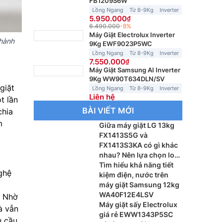
FB1209S6W
Lồng Ngang
Từ 8-9Kg
Inverter
5.950.000
6.490.000
-8%
Máy Giặt Electrolux Inverter
hành
9Kg EWF9023P5WC
Lồng Ngang
Từ 8-9Kg
Inverter
7.550.000
Máy Giặt Samsung AI Inverter
9Kg WW90T634DLN/SV
giặt
Lồng Ngang
Từ 8-9Kg
Inverter
Liên hệ
t lần
BÀI VIẾT MỚI
chia
m
Giữa máy giặt LG 13kg
FX1413S5G và
FX1413S3KA có gì khác
nhau? Nên lựa chọn loại
nào?
Tìm hiểu khả năng tiết
ghệ
kiệm điện, nước trên
máy giặt Samsung 12kg
WA40F12E4LSV
. Nhờ
Máy giặt sấy Electrolux
à vẫn
giá rẻ EWW1343P5SC
u cầu