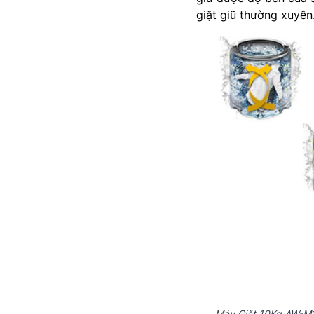
giặt giũ thường xuyên
Máy Giặt 10Kg AW-M1