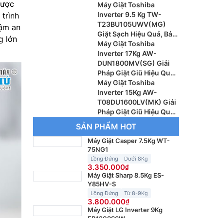
được
Thông Minh Cho Gia
Máy Giặt Toshiba
Đình Hiện Đại
Inverter 9.5 Kg TW-
 trình
T23BU105UWV(MG)
hậm an
Giặt Sạch Hiệu Quả, Bảo
g lớn
Vệ Quần Áo Tối Ưu
Máy Giặt Toshiba
Inverter 17Kg AW-
DUN1800MV(SG) Giải
Pháp Giặt Giũ Hiệu Quả
Cho Gia Đình Đông
Máy Giặt Toshiba
Thành Viên
Inverter 15Kg AW-
T08DU1600LV(MK) Giải
Pháp Giặt Giũ Hiệu Quả
Cho Gia Đình Đông
SẢN PHẨM HOT
Thành Viên
Máy Giặt Casper 7.5Kg WT-
75NG1
Lồng Đứng
Dưới 8Kg
3.350.000
Máy Giặt Sharp 8.5Kg ES-
Y85HV-S
Lồng Đứng
Từ 8-9Kg
3.800.000
Máy Giặt LG Inverter 9Kg