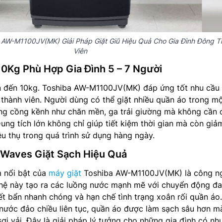
 AW-M1100JV(MK) Giải Pháp Giặt Giũ Hiệu Quả Cho Gia Đình Đông T
Viên
10Kg Phù Hợp Gia Đình 5 – 7 Người
ên đến 10kg. Toshiba AW-M1100JV(MK) đáp ứng tốt nhu cầu 
 thành viên. Người dùng có thể giặt nhiều quần áo trong mộ
ụng cồng kềnh như chăn mền, ga trải giường mà không cần 
Dung tích lớn không chỉ giúp tiết kiệm thời gian mà còn giả
êu thụ trong quá trình sử dụng hàng ngày.
Waves Giặt Sạch Hiệu Quả
 nổi bật của
máy giặt
Toshiba AW-M1100JV(MK) là công n
ệ này tạo ra các luồng nước mạnh mẽ với chuyển động đa
ết bẩn nhanh chóng và hạn chế tình trạng xoắn rối quần áo
nước đảo chiều liên tục, quần áo được làm sạch sâu hơn m
ợi vải. Đây là giải pháp lý tưởng cho những gia đình có nh