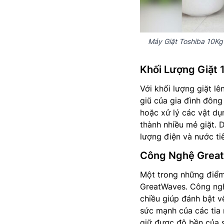
Máy Giặt Toshiba 10Kg
Khối Lượng Giặt 
Với khối lượng giặt l
giũ của gia đình đông
hoặc xử lý các vật d
thành nhiều mẻ giặt. 
lượng điện và nước ti
Công Nghệ Great
Một trong những điểm
GreatWaves. Công ngh
chiều giúp đánh bật v
sức mạnh của các tia 
giữ được độ bền của s