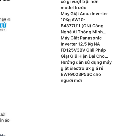
có gì vượt trội hơn
model trước
Máy Giặt Aqua Inverter
10Kg AW10-
B4377U1L(GN) Công
Nghệ AI Thông Minh
Cho Gia Đình Hiện Đại
Máy Giặt Panasonic
Inverter 12.5 Kg NA-
FD125V3BV Giải Pháp
Giặt Giũ Hiện Đại Cho
Gia Đình Đông Thành
Hướng dẫn sử dụng máy
Viên
giặt Electrolux giá rẻ
EWF9023P5SC cho
người mới
iên