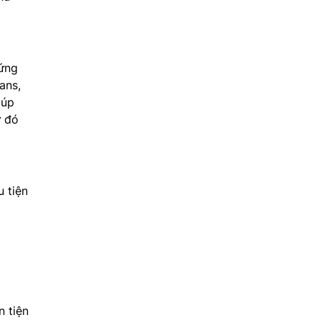
 ứng
ans,
iúp
ừ đó
 tiện
 tiện