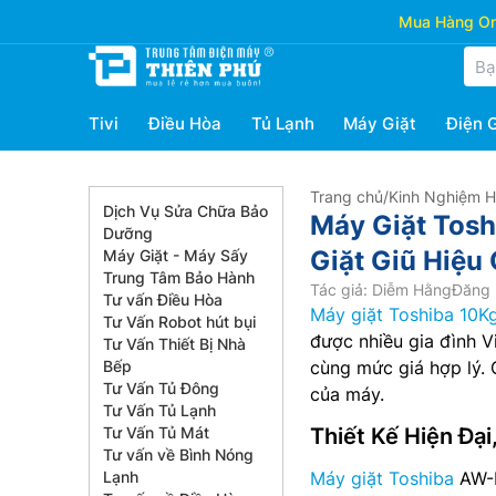
Mua Hàng Onl
Tivi
Điều Hòa
Tủ Lạnh
Máy Giặt
Điện 
Trang chủ
/
Kinh Nghiệm 
Dịch Vụ Sửa Chữa Bảo
Máy Giặt Tos
Dưỡng
Giặt Giũ Hiệu
Máy Giặt - Máy Sấy
Trung Tâm Bảo Hành
Tác giả: Diễm Hằng
Đăng 
Tư vấn Điều Hòa
Máy giặt Toshiba 10K
Tư Vấn Robot hút bụi
được nhiều gia đình V
Tư Vấn Thiết Bị Nhà
Bếp
cùng mức giá hợp lý. 
Tư Vấn Tủ Đông
của máy.
Tư Vấn Tủ Lạnh
Tư Vấn Tủ Mát
Thiết Kế Hiện Đại
Tư vấn về Bình Nóng
Lạnh
Máy giặt Toshiba
AW-M