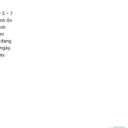
 5 – 7
ành ổn
ạnh
ẩm
n đang
 ngày.
ay.