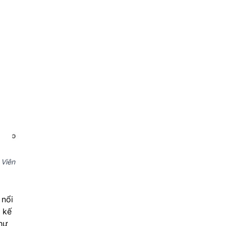
 Viên
 nổi
t kế
hư