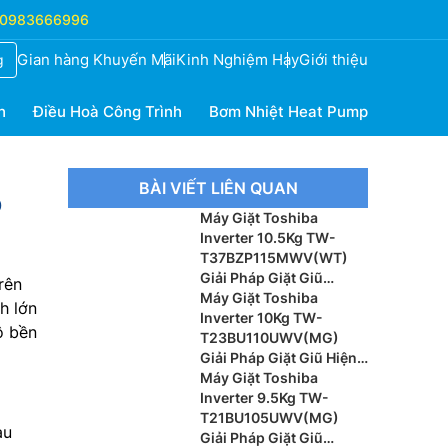
0983666996
Gian hàng Khuyến Mãi
Kinh Nghiệm Hay
Giới thiệu
g
h
Điều Hoà Công Trình
Bơm Nhiệt Heat Pump
BÀI VIẾT LIÊN QUAN
p
Máy Giặt Toshiba
Inverter 10.5Kg TW-
T37BZP115MWV(WT)
Giải Pháp Giặt Giũ
rên
Thông Minh Cho Gia
Máy Giặt Toshiba
h lớn
Đình Hiện Đại
Inverter 10Kg TW-
ộ bền
T23BU110UWV(MG)
Giải Pháp Giặt Giũ Hiện
Đại Cho Gia Đình
Máy Giặt Toshiba
Inverter 9.5Kg TW-
T21BU105UWV(MG)
àu
Giải Pháp Giặt Giũ