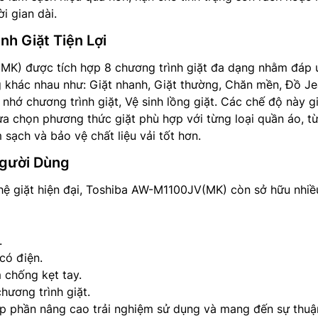
i gian dài.
nh Giặt Tiện Lợi
K) được tích hợp 8 chương trình giặt đa dạng nhằm đáp
 khác nhau như: Giặt nhanh, Giặt thường, Chăn mền, Đồ Je
nhớ chương trình giặt, Vệ sinh lồng giặt. Các chế độ này g
a chọn phương thức giặt phù hợp với từng loại quần áo, t
 sạch và bảo vệ chất liệu vải tốt hơn.
Người Dùng
ệ giặt hiện đại, Toshiba AW-M1100JV(MK) còn sở hữu nhiều
.
 có điện.
 chống kẹt tay.
hương trình giặt.
p phần nâng cao trải nghiệm sử dụng và mang đến sự thuận