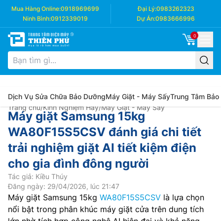
Mua Hàng Online:
0918969699
Đại Lý:
0983262323
Ninh Bình:
0912339019
Dự Án:
0983666996
0
Dịch Vụ Sửa Chữa Bảo Dưỡng
Máy Giặt - Máy Sấy
Trung Tâm Bảo
Trang chủ
/
Kinh Nghiệm Hay
/
Máy Giặt - Máy Sấy
Máy giặt Samsung 15kg
WA80F15S5CSV đánh giá chi tiết
trải nghiệm giặt AI tiết kiệm điện
cho gia đình đông người
Tác giả: Kiều Thúy
Đăng ngày: 29/04/2026, lúc 21:47
Máy giặt Samsung 15kg
WA80F15S5CSV
là lựa chọn
nổi bật trong phân khúc máy giặt cửa trên dung tích