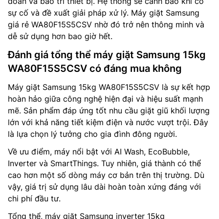
đoán và bảo trì thiết bị. Hệ thống sẽ cảnh báo khi có
sự cố và đề xuất giải pháp xử lý. Máy giặt Samsung
giá rẻ WA80F15S5CSV nhờ đó trở nên thông minh và
dễ sử dụng hơn bao giờ hết.
Đánh giá tổng thể máy giặt Samsung 15kg
WA80F15S5CSV có đáng mua không
Máy giặt Samsung 15kg WA80F15S5CSV là sự kết hợp
hoàn hảo giữa công nghệ hiện đại và hiệu suất mạnh
mẽ. Sản phẩm đáp ứng tốt nhu cầu giặt giũ khối lượng
lớn với khả năng tiết kiệm điện và nước vượt trội. Đây
là lựa chọn lý tưởng cho gia đình đông người.
Về ưu điểm, máy nổi bật với AI Wash, EcoBubble,
Inverter và SmartThings. Tuy nhiên, giá thành có thể
cao hơn một số dòng máy cơ bản trên thị trường. Dù
vậy, giá trị sử dụng lâu dài hoàn toàn xứng đáng với
chi phí đầu tư.
Tổng thể, máy giặt Samsung inverter 15kg