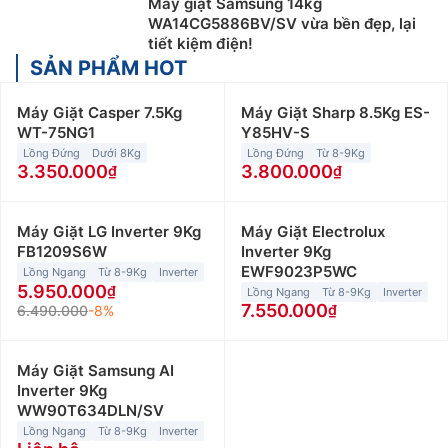
Máy giặt Samsung 14kg
WA14CG5886BV/SV vừa bền đẹp, lại
tiết kiệm điện!
SẢN PHẨM HOT
Máy Giặt Casper 7.5Kg
Máy Giặt Sharp 8.5Kg ES-
WT-75NG1
Y85HV-S
Lồng Đứng
Dưới 8Kg
Lồng Đứng
Từ 8-9Kg
3.350.000
3.800.000
Máy Giặt LG Inverter 9Kg
Máy Giặt Electrolux
FB1209S6W
Inverter 9Kg
EWF9023P5WC
Lồng Ngang
Từ 8-9Kg
Inverter
5.950.000
Lồng Ngang
Từ 8-9Kg
Inverter
7.550.000
6.490.000
-8%
Máy Giặt Samsung AI
Inverter 9Kg
WW90T634DLN/SV
Lồng Ngang
Từ 8-9Kg
Inverter