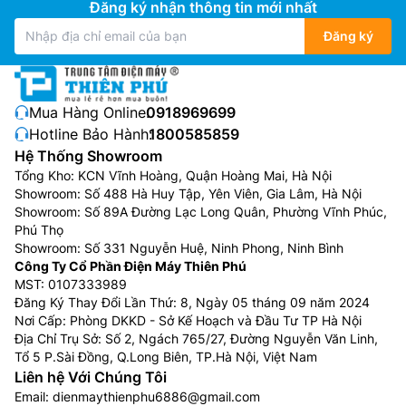
Đăng ký nhận thông tin mới nhất
Đăng ký
Mua Hàng Online:
0918969699
Hotline Bảo Hành:
1800585859
Hệ Thống Showroom
Tổng Kho: KCN Vĩnh Hoàng, Quận Hoàng Mai, Hà Nội
Showroom: Số 488 Hà Huy Tập, Yên Viên, Gia Lâm, Hà Nội
Showroom: Số 89A Đường Lạc Long Quân, Phường Vĩnh Phúc,
Phú Thọ
Showroom: Số 331 Nguyễn Huệ, Ninh Phong, Ninh Bình
Công Ty Cổ Phần Điện Máy Thiên Phú
MST: 0107333989
Đăng Ký Thay Đổi Lần Thứ: 8, Ngày 05 tháng 09 năm 2024
Nơi Cấp: Phòng DKKD - Sở Kế Hoạch và Đầu Tư TP Hà Nội
Địa Chỉ Trụ Sở: Số 2, Ngách 765/27, Đường Nguyễn Văn Linh,
Tổ 5 P.Sài Đồng, Q.Long Biên, TP.Hà Nội, Việt Nam
Liên hệ Với Chúng Tôi
Email:
dienmaythienphu6886@gmail.com