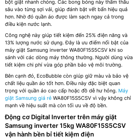
bột giặt nhanh chóng. Các bong bóng này thẩm thấu
sâu vào từng sợi vải, giúp đánh bật vết bẩn hiệu quả
hơn. Nhờ đó quần áo được làm sạch ngay cả trong
điều kiện nước lạnh.
Công nghệ này giúp tiết kiệm đến 25% điện năng và
13% lượng nước sử dụng. Đây là ưu điểm nổi bật của
máy giặt Samsung inverter WA80F15S5CSV khi so
sánh với các dòng máy thông thường. Người dùng vừa
tiết kiệm chi phí vừa góp phần bảo vệ môi trường.
Bên cạnh đó, EcoBubble còn giúp giữ màu và bảo vệ
chất liệu quần áo tốt hơn. Điều này đặc biệt quan
trọng với quần áo cao cấp hoặc đồ dễ hư hỏng.
Máy
giặt Samsung giá rẻ
WA80F15S5CSV vì vậy không chỉ
mạnh về hiệu suất mà còn tối ưu về độ bền.
Động cơ Digital Inverter trên máy giặt
Samsung inverter 15kg WA80F15S5CSV
vận hành bền bỉ tiết kiệm điện