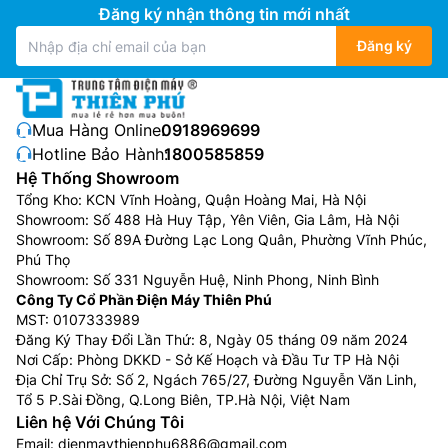
Đăng ký nhận thông tin mới nhất
Đăng ký
Mua Hàng Online:
0918969699
Hotline Bảo Hành:
1800585859
Hệ Thống Showroom
Tổng Kho: KCN Vĩnh Hoàng, Quận Hoàng Mai, Hà Nội
Showroom: Số 488 Hà Huy Tập, Yên Viên, Gia Lâm, Hà Nội
Showroom: Số 89A Đường Lạc Long Quân, Phường Vĩnh Phúc,
Phú Thọ
Showroom: Số 331 Nguyễn Huệ, Ninh Phong, Ninh Bình
Công Ty Cổ Phần Điện Máy Thiên Phú
MST: 0107333989
Đăng Ký Thay Đổi Lần Thứ: 8, Ngày 05 tháng 09 năm 2024
Nơi Cấp: Phòng DKKD - Sở Kế Hoạch và Đầu Tư TP Hà Nội
Địa Chỉ Trụ Sở: Số 2, Ngách 765/27, Đường Nguyễn Văn Linh,
Tổ 5 P.Sài Đồng, Q.Long Biên, TP.Hà Nội, Việt Nam
Liên hệ Với Chúng Tôi
Email:
dienmaythienphu6886@gmail.com