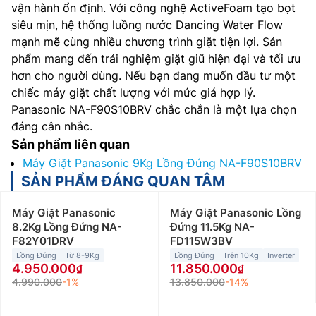
vận hành ổn định. Với công nghệ ActiveFoam tạo bọt
siêu mịn, hệ thống luồng nước Dancing Water Flow
mạnh mẽ cùng nhiều chương trình giặt tiện lợi. Sản
phẩm mang đến trải nghiệm giặt giũ hiện đại và tối ưu
hơn cho người dùng. Nếu bạn đang muốn đầu tư một
chiếc máy giặt chất lượng với mức giá hợp lý.
Panasonic NA-F90S10BRV chắc chắn là một lựa chọn
đáng cân nhắc.
Sản phẩm liên quan
Máy Giặt Panasonic 9Kg Lồng Đứng NA-F90S10BRV
SẢN PHẨM ĐÁNG QUAN TÂM
Máy Giặt Panasonic
Máy Giặt Panasonic Lồng
8.2Kg Lồng Đứng NA-
Đứng 11.5Kg NA-
F82Y01DRV
FD115W3BV
Lồng Đứng
Từ 8-9Kg
Lồng Đứng
Trên 10Kg
Inverter
4.950.000
11.850.000
4.990.000
-1%
13.850.000
-14%