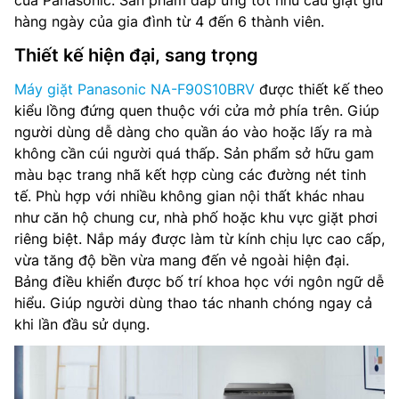
của Panasonic. Sản phẩm đáp ứng tốt nhu cầu giặt giũ
hàng ngày của gia đình từ 4 đến 6 thành viên.
Thiết kế hiện đại, sang trọng
Máy giặt Panasonic NA-F90S10BRV
được thiết kế theo
kiểu lồng đứng quen thuộc với cửa mở phía trên. Giúp
người dùng dễ dàng cho quần áo vào hoặc lấy ra mà
không cần cúi người quá thấp. Sản phẩm sở hữu gam
màu bạc trang nhã kết hợp cùng các đường nét tinh
tế. Phù hợp với nhiều không gian nội thất khác nhau
như căn hộ chung cư, nhà phố hoặc khu vực giặt phơi
riêng biệt. Nắp máy được làm từ kính chịu lực cao cấp,
vừa tăng độ bền vừa mang đến vẻ ngoài hiện đại.
Bảng điều khiển được bố trí khoa học với ngôn ngữ dễ
hiểu. Giúp người dùng thao tác nhanh chóng ngay cả
khi lần đầu sử dụng.