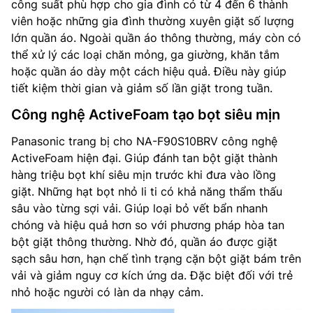
công suất phù hợp cho gia đình có từ 4 đến 6 thành
viên hoặc những gia đình thường xuyên giặt số lượng
lớn quần áo. Ngoài quần áo thông thường, máy còn có
thể xử lý các loại chăn mỏng, ga giường, khăn tắm
hoặc quần áo dày một cách hiệu quả. Điều này giúp
tiết kiệm thời gian và giảm số lần giặt trong tuần.
Công nghệ ActiveFoam tạo bọt siêu mịn
Panasonic trang bị cho NA-F90S10BRV công nghệ
ActiveFoam hiện đại. Giúp đánh tan bột giặt thành
hàng triệu bọt khí siêu mịn trước khi đưa vào lồng
giặt. Những hạt bọt nhỏ li ti có khả năng thẩm thấu
sâu vào từng sợi vải. Giúp loại bỏ vết bẩn nhanh
chóng và hiệu quả hơn so với phương pháp hòa tan
bột giặt thông thường. Nhờ đó, quần áo được giặt
sạch sâu hơn, hạn chế tình trạng cặn bột giặt bám trên
vải và giảm nguy cơ kích ứng da. Đặc biệt đối với trẻ
nhỏ hoặc người có làn da nhạy cảm.