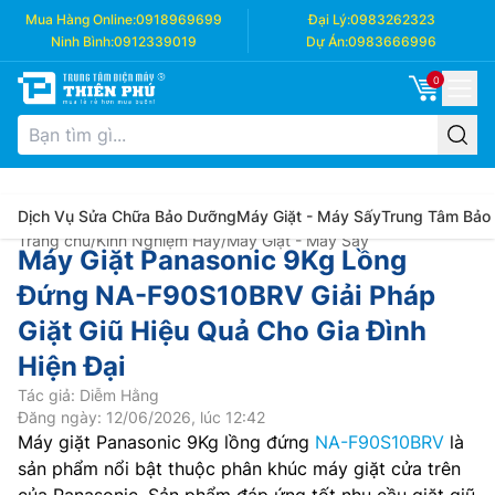
Mua Hàng Online:
0918969699
Đại Lý:
0983262323
Ninh Bình:
0912339019
Dự Án:
0983666996
0
Dịch Vụ Sửa Chữa Bảo Dưỡng
Máy Giặt - Máy Sấy
Trung Tâm Bảo
Trang chủ
/
Kinh Nghiệm Hay
/
Máy Giặt - Máy Sấy
Máy Giặt Panasonic 9Kg Lồng
Đứng NA-F90S10BRV Giải Pháp
Giặt Giũ Hiệu Quả Cho Gia Đình
Hiện Đại
Tác giả: Diễm Hằng
Đăng ngày: 12/06/2026, lúc 12:42
Máy giặt Panasonic 9Kg lồng đứng
NA-F90S10BRV
là
sản phẩm nổi bật thuộc phân khúc máy giặt cửa trên