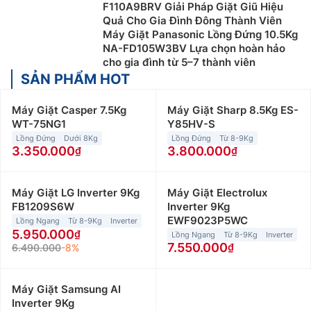
F110A9BRV Giải Pháp Giặt Giũ Hiệu
Quả Cho Gia Đình Đông Thành Viên
Máy Giặt Panasonic Lồng Đứng 10.5Kg
NA-FD105W3BV Lựa chọn hoàn hảo
cho gia đình từ 5–7 thành viên
SẢN PHẨM HOT
Máy Giặt Casper 7.5Kg
Máy Giặt Sharp 8.5Kg ES-
WT-75NG1
Y85HV-S
Lồng Đứng
Dưới 8Kg
Lồng Đứng
Từ 8-9Kg
3.350.000
3.800.000
Máy Giặt LG Inverter 9Kg
Máy Giặt Electrolux
FB1209S6W
Inverter 9Kg
EWF9023P5WC
Lồng Ngang
Từ 8-9Kg
Inverter
5.950.000
Lồng Ngang
Từ 8-9Kg
Inverter
7.550.000
6.490.000
-8%
Máy Giặt Samsung AI
Inverter 9Kg