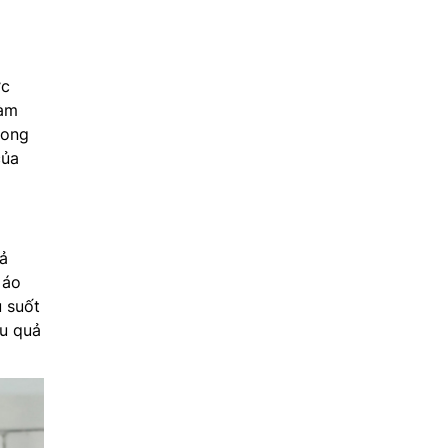
ớc
Làm
rong
của
ả
 áo
u suốt
ệu quả