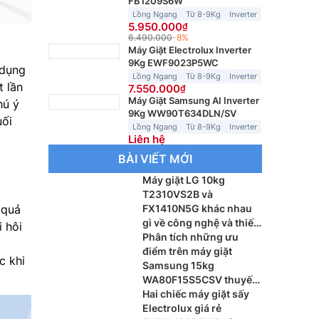
FB1209S6W
Lồng Ngang
Từ 8-9Kg
Inverter
5.950.000
6.490.000
-8%
Máy Giặt Electrolux Inverter
9Kg EWF9023P5WC
 dụng
Lồng Ngang
Từ 8-9Kg
Inverter
t lần
7.550.000
Máy Giặt Samsung AI Inverter
hú ý
9Kg WW90T634DLN/SV
uối
Lồng Ngang
Từ 8-9Kg
Inverter
Liên hệ
BÀI VIẾT MỚI
Máy giặt LG 10kg
T2310VS2B và
 quả
FX1410N5G khác nhau
gì về công nghệ và thiết
i hôi
kế
Phân tích những ưu
điểm trên máy giặt
c khi
Samsung 15kg
WA80F15S5CSV thuyết
phục người mua
Hai chiếc máy giặt sấy
Electrolux giá rẻ