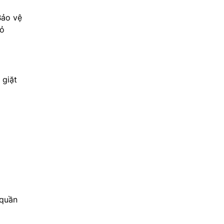
Bảo vệ
hỏ
 giặt
 quần