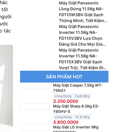
khác
Thành Viên
Máy Giặt Panasonic
Lồng Đứng 11.5Kg NA-
 tốt
FD115W3BV Giặt Sạch
người
Thông Minh, Tiết Kiệm
hước
Điện Và Chăm Sóc Quần
Máy Giặt Panasonic
o tác
Áo Hiệu Quả
Inverter 11.5Kg NA-
FD115V3BV Lựa Chọn
Đáng Giá Cho Mọi Gia
Đình
Máy Giặt Panasonic
Inverter 11.5Kg NA-
FD115X3BV Giặt Sạch
Vượt Trội, Tiết Kiệm Điện
Cho Gia Đình Hiện Đại
SẢN PHẨM HOT
Máy Giặt Casper 7.5Kg WT-
75NG1
Lồng Đứng
Dưới 8Kg
3.350.000
Máy Giặt Sharp 8.5Kg ES-
Y85HV-S
Lồng Đứng
Từ 8-9Kg
3.800.000
Máy Giặt LG Inverter 9Kg