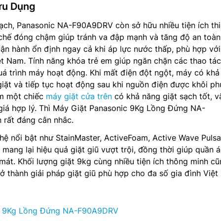
ữu Dụng
ạch, Panasonic NA-F90A9DRV còn sở hữu nhiều tiện ích thi
chế đóng chậm giúp tránh va đập mạnh và tăng độ an toàn
ận hành ổn định ngay cả khi áp lực nước thấp, phù hợp với
ệt Nam. Tính năng khóa trẻ em giúp ngăn chặn các thao tác
á trình máy hoạt động. Khi mất điện đột ngột, máy có khả
giặt và tiếp tục hoạt động sau khi nguồn điện được khôi ph
ếm một chiếc
máy giặt cửa trên
có khả năng giặt sạch tốt, v
giá hợp lý. Thì Máy Giặt Panasonic 9Kg Lồng Đứng NA-
 rất đáng cân nhắc.
hệ nổi bật như StainMaster, ActiveFoam, Active Wave Pulsa
ang lại hiệu quả giặt giũ vượt trội, đồng thời giúp quần 
mát. Khối lượng giặt 9kg cùng nhiều tiện ích thông minh c
thành giải pháp giặt giũ phù hợp cho đa số gia đình Việt 
c 9Kg Lồng Đứng NA-F90A9DRV