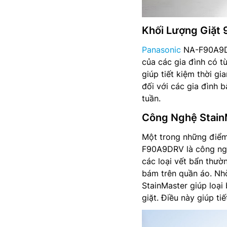
Khối Lượng Giặt 
Panasonic
NA-F90A9DRV
của các gia đình có t
giúp tiết kiệm thời g
đối với các gia đình 
tuần.
Công Nghệ Stain
Một trong những điểm
F90A9DRV là công ngh
các loại vết bẩn thườn
bám trên quần áo. Nh
StainMaster giúp loại
giặt. Điều này giúp ti