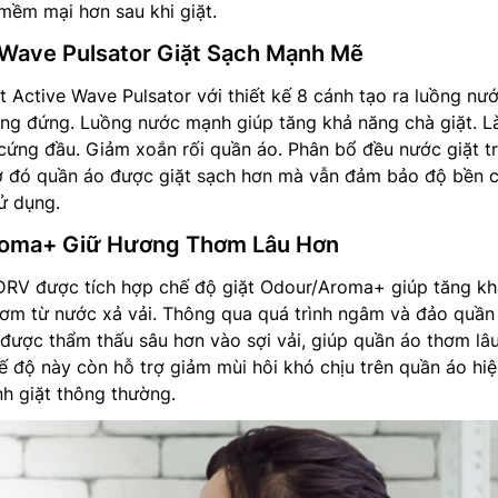
 mềm mại hơn sau khi giặt.
 Wave Pulsator Giặt Sạch Mạnh Mẽ
Active Wave Pulsator với thiết kế 8 cánh tạo ra luồng nư
ng đứng. Luồng nước mạnh giúp tăng khả năng chà giặt. 
cứng đầu. Giảm xoắn rối quần áo. Phân bổ đều nước giặt t
hờ đó quần áo được giặt sạch hơn mà vẫn đảm bảo độ bền 
sử dụng.
roma+ Giữ Hương Thơm Lâu Hơn
RV được tích hợp chế độ giặt Odour/Aroma+ giúp tăng kh
hơm từ nước xả vải. Thông qua quá trình ngâm và đảo quần
được thẩm thấu sâu hơn vào sợi vải, giúp quần áo thơm lâ
ế độ này còn hỗ trợ giảm mùi hôi khó chịu trên quần áo hi
nh giặt thông thường.