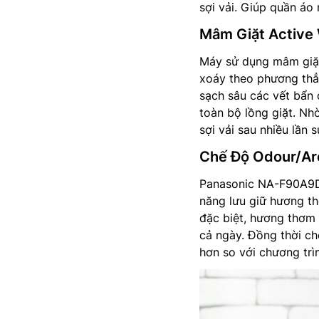
sợi vải. Giúp quần áo
Mâm Giặt Active
Máy sử dụng mâm giặt 
xoáy theo phương thẳ
sạch sâu các vết bẩn 
toàn bộ lồng giặt. N
sợi vải sau nhiều lần 
Chế Độ Odour/A
Panasonic NA-F90A9D
năng lưu giữ hương t
đặc biệt, hương thơm 
cả ngày. Đồng thời ch
hơn so với chương trì