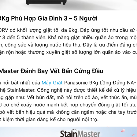
9Kg Phù Hợp Gia Đình 3 – 5 Người
 có khối lượng giặt tối đa 9kg. Đáp ứng tốt nhu cầu sử
ừ 3 đến 5 thành viên. Khả năng giặt nhiều quần áo trong mộ
ian, công sức và lượng nước tiêu thụ. Đây là ưu điểm đáng c
bận rộn hoặc thường xuyên giặt số lượng lớn quần áo vào c
Master Đánh Bay Vết Bẩn Cứng Đầu
 nổi bật nhất của
Máy Giặt
Panasonic 9Kg Lồng Đứng NA-
ệ StainMaster. Công nghệ này được thiết kế để xử lý hiệu
g gặp như: Vết bùn đất, mồ hôi trên cổ áo, vết thức ăn, mù
ờ cơ chế xoáy nước mạnh kết hợp chuyển động giặt tối ưu,
 bỏ vết bẩn hiệu quả mà không cần ngâm hoặc chà tay trướ
ết kiệm thời gian đáng kể cho người nội trợ.