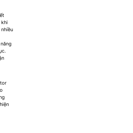
ết
 khi
 nhiều
 năng
ục.
ận
tor
áo
ũng
hiện