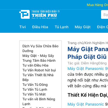
Mua Hàng Onl
Tivi
Điều Hòa
Tủ Lạnh
Máy Giặt
Điện 
Trang chủ
/
Kinh Nghiệm 
Dịch Vụ Sửa Chữa Bảo
Máy Giặt Pan
Dưỡng
Pháp Giặt Giũ
Máy Giặt - Máy Sấy
Trung Tâm Bảo Hành
Tác giả: Diễm Hằng
Đăng 
Tư vấn Điều Hòa
Máy Giặt Panasonic 
Tư Vấn Robot hút bụi
cửa trên được nhiều g
Tư Vấn Thiết Bị Nhà
Bếp
nghệ nổi bật như Acti
Tư Vấn Tủ Đông
vết bẩn cứng đầu mà v
Tư Vấn Tủ Lạnh
Tư Vấn Tủ Mát
Thiết Kế Hiện Đại
Tư vấn về Bình Nóng
Lạnh
Máy Giặt Panasonic
9K