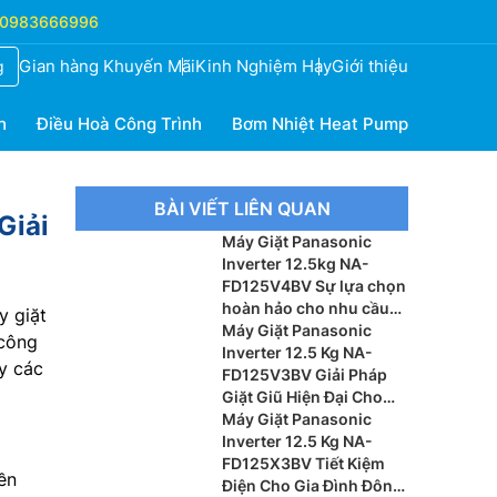
0983666996
Gian hàng Khuyến Mãi
Kinh Nghiệm Hay
Giới thiệu
g
h
Điều Hoà Công Trình
Bơm Nhiệt Heat Pump
BÀI VIẾT LIÊN QUAN
Giải
Máy Giặt Panasonic
Inverter 12.5kg NA-
FD125V4BV Sự lựa chọn
hoàn hảo cho nhu cầu
 giặt
giặt giũ hiện đại
Máy Giặt Panasonic
 công
Inverter 12.5 Kg NA-
y các
FD125V3BV Giải Pháp
Giặt Giũ Hiện Đại Cho
Gia Đình Đông Thành
Máy Giặt Panasonic
Viên
Inverter 12.5 Kg NA-
FD125X3BV Tiết Kiệm
ền
Điện Cho Gia Đình Đông