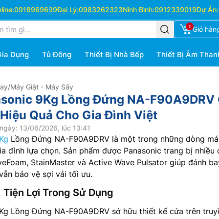
ine:
0918969699
Đại Lý:
0983262323
Ninh Bình:
0912339019
Dự Án:
0
Giỏ hàn
Gia Dụng
Tủ Đông
Thiết Bị Nhà Bếp
Thiết Bị Âm Than
Hay
/
Máy Giặt - Máy Sấy
asonic 9Kg Lồng Đứng NA-F90A9DRV 
 Hiệu Quả Cho Gia Đình Việt
ngày: 13/06/2026, lúc 13:41
9Kg
Lồng Đứng NA-F90A9DRV là một trong những dòng máy
ia đình lựa chọn. Sản phẩm được Panasonic trang bị nhiều
veFoam, StainMaster và Active Wave Pulsator giúp đánh ba
ẫn bảo vệ sợi vải tối ưu.
, Tiện Lợi Trong Sử Dụng
g Lồng Đứng NA-F90A9DRV sở hữu thiết kế cửa trên truy