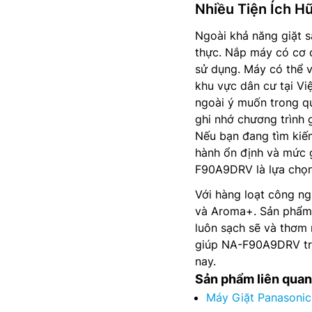
Nhiều Tiện Ích H
Ngoài khả năng giặt s
thực. Nắp máy có cơ 
sử dụng. Máy có thể v
khu vực dân cư tại Vi
ngoài ý muốn trong qu
ghi nhớ chương trình 
Nếu bạn đang tìm ki
hành ổn định và mức 
F90A9DRV là lựa chọn
Với hàng loạt công ng
và Aroma+. Sản phẩm m
luôn sạch sẽ và thơm 
giúp NA-F90A9DRV trở 
nay.
Sản phẩm liên quan
Máy Giặt Panasoni