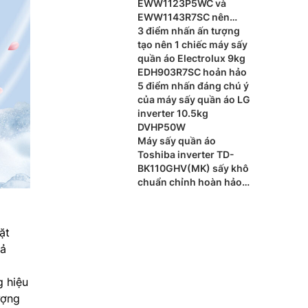
EWW1123P5WC và
EWW1143R7SC nên
dùng loại nào?
3 điểm nhấn ấn tượng
tạo nên 1 chiếc máy sấy
quần áo Electrolux 9kg
EDH903R7SC hoản hảo
5 điểm nhấn đáng chú ý
của máy sấy quần áo LG
inverter 10.5kg
DVHP50W
Máy sấy quần áo
Toshiba inverter TD-
BK110GHV(MK) sấy khô
chuẩn chỉnh hoàn hảo
từng chi tiết
ặt
hả
g hiệu
ượng