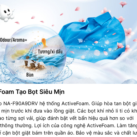
Foam Tạo Bọt Siêu Mịn
ho NA-F90A9DRV hệ thống ActiveFoam. Giúp hòa tan bột gi
 mịn trước khi đưa vào lồng giặt. Các bọt khí nhỏ li ti có k
o từng sợi vải, giúp đánh bật vết bẩn hiệu quả hơn so với
thông thường. Lợi ích của công nghệ ActiveFoam. Làm tăn
 cặn bột giặt bám trên quần áo. Bảo vệ màu sắc và chất l