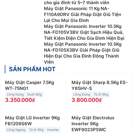
cho gia đình từ 5–7 thành viên
Máy Giặt Panasonic 11 Kg NA-
F110A9DRV Giải Pháp Giặt Giũ Tiện
Lợi Cho Mọi Gia Đình
Máy Giặt Panasonic Inverter 10.5Kg
NA-FD105V3BV Giặt Sạch Hiệu Quả,
Tiết Kiệm Điện Cho Gia Đình Hiện Đại
Máy Giặt Panasonic Inverter 10.5Kg
NA-FD105X3BV Giải Pháp Giặt Giũ
Hiện Đại Cho Gia Đình Đông Thành
Viên
SẢN PHẨM HOT
Máy Giặt Casper 7.5Kg
Máy Giặt Sharp 8.5Kg ES-
WT-75NG1
Y85HV-S
Lồng Đứng
Dưới 8Kg
Lồng Đứng
Từ 8-9Kg
3.350.000
3.800.000
Máy Giặt LG Inverter 9Kg
Máy Giặt Electrolux
FB1209S6W
Inverter 9Kg
EWF9023P5WC
Lồng Ngang
Từ 8-9Kg
Inverter