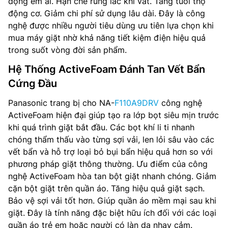
động êm ái. Hạn chế rung lắc khi vắt. Tăng tuổi thọ
động cơ. Giảm chi phí sử dụng lâu dài. Đây là công
nghệ được nhiều người tiêu dùng ưu tiên lựa chọn khi
mua máy giặt nhờ khả năng tiết kiệm điện hiệu quả
trong suốt vòng đời sản phẩm.
Hệ Thống ActiveFoam Đánh Tan Vết Bẩn
Cứng Đầu
Panasonic trang bị cho NA-
F110A9DRV
công nghệ
ActiveFoam hiện đại giúp tạo ra lớp bọt siêu mịn trước
khi quá trình giặt bắt đầu. Các bọt khí li ti nhanh
chóng thẩm thấu vào từng sợi vải, len lỏi sâu vào các
vết bẩn và hỗ trợ loại bỏ bụi bẩn hiệu quả hơn so với
phương pháp giặt thông thường. Ưu điểm của công
nghệ ActiveFoam hòa tan bột giặt nhanh chóng. Giảm
cặn bột giặt trên quần áo. Tăng hiệu quả giặt sạch.
Bảo vệ sợi vải tốt hơn. Giúp quần áo mềm mại sau khi
giặt. Đây là tính năng đặc biệt hữu ích đối với các loại
quần áo trẻ em hoặc người có làn da nhạy cảm.