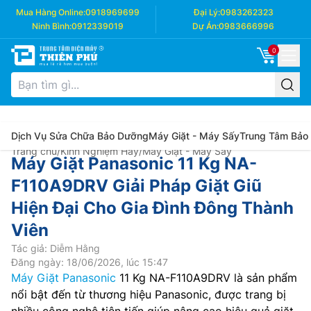
Mua Hàng Online:
0918969699
Đại Lý:
0983262323
Ninh Bình:
0912339019
Dự Án:
0983666996
0
Dịch Vụ Sửa Chữa Bảo Dưỡng
Máy Giặt - Máy Sấy
Trung Tâm Bảo
Trang chủ
/
Kinh Nghiệm Hay
/
Máy Giặt - Máy Sấy
Máy Giặt Panasonic 11 Kg NA-
F110A9DRV Giải Pháp Giặt Giũ
Hiện Đại Cho Gia Đình Đông Thành
Viên
Tác giả: Diễm Hằng
Đăng ngày: 18/06/2026, lúc 15:47
Máy Giặt Panasonic
11 Kg NA-F110A9DRV là sản phẩm
nổi bật đến từ thương hiệu Panasonic, được trang bị