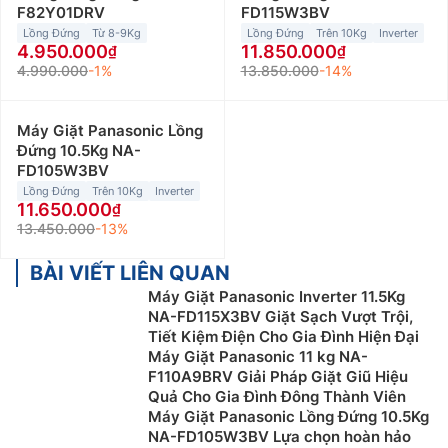
F82Y01DRV
FD115W3BV
Lồng Đứng
Từ 8-9Kg
Lồng Đứng
Trên 10Kg
Inverter
4.950.000
11.850.000
4.990.000
-1%
13.850.000
-14%
Máy Giặt Panasonic Lồng
Đứng 10.5Kg NA-
FD105W3BV
Lồng Đứng
Trên 10Kg
Inverter
11.650.000
13.450.000
-13%
BÀI VIẾT LIÊN QUAN
Máy Giặt Panasonic Inverter 11.5Kg
NA-FD115X3BV Giặt Sạch Vượt Trội,
Tiết Kiệm Điện Cho Gia Đình Hiện Đại
Máy Giặt Panasonic 11 kg NA-
F110A9BRV Giải Pháp Giặt Giũ Hiệu
Quả Cho Gia Đình Đông Thành Viên
Máy Giặt Panasonic Lồng Đứng 10.5Kg
NA-FD105W3BV Lựa chọn hoàn hảo