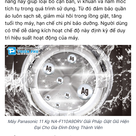
năng này giúp loại bỏ cặn bẩn, vi khuẩn và nấm mốc
tích tụ trong quá trình sử dụng. Từ đó đảm bảo quần
áo luôn sạch sẽ, giảm mùi hôi trong lồng giặt, tăng
tuổi thọ máy, hạn chế chi phí bảo dưỡng. Người dùng
có thể dễ dàng kích hoạt chế độ này định kỳ để duy
trì hiệu suất hoạt động của máy.
Máy Panasonic 11 Kg NA-F110A9DRV Giải Pháp Giặt Giũ Hiện
Đại Cho Gia Đình Đông Thành Viên