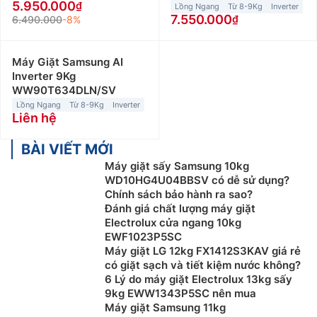
5.950.000
Lồng Ngang
Từ 8-9Kg
Inverter
7.550.000
6.490.000
-8%
Máy Giặt Samsung AI
Inverter 9Kg
WW90T634DLN/SV
Lồng Ngang
Từ 8-9Kg
Inverter
Liên hệ
BÀI VIẾT MỚI
Máy giặt sấy Samsung 10kg
WD10HG4U04BBSV có dễ sử dụng?
Chính sách bảo hành ra sao?
Đánh giá chất lượng máy giặt
Electrolux cửa ngang 10kg
EWF1023P5SC
Máy giặt LG 12kg FX1412S3KAV giá rẻ
có giặt sạch và tiết kiệm nước không?
6 Lý do máy giặt Electrolux 13kg sấy
9kg EWW1343P5SC nên mua
Máy giặt Samsung 11kg