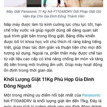
Máy Giặt Panasonic 11 Kg NA-F110A9DRV Giải Pháp Giặt Giũ
Hiện Đại Cho Gia Đình Đông Thành Viên
Nắp máy được làm từ kính cường lực chịu lực tốt, hạn
chế trầy xước và giúp người dùng dễ dàng quan sát
quá trình giặt bên trong lồng giặt. Bảng điều khiển
được bố trí khoa học với chú thích rõ ràng bằng tiếng
Việt, giúp thao tác đơn giản và thuận tiện cho mọi đối
tượng sử dụng. Ngoài ra, phần thân máy được chế tạo
từ vật liệu cao cấp có khả năng chống ăn mòn và tăng
độ bền trong môi trường ẩm ướt. Giúp máy hoạt động
ổn định trong thời gian dài.
Khối Lượng Giặt 11Kg Phù Hợp Gia Đình
Đông Người
Một trong những ưu điểm nổi bật nhất của
Panasonic
NA-F110A9DRV là khối lượng giặt lên đến 11kg. Đây là
mức dung tích lý tưởng dành cho gia đình đông thành