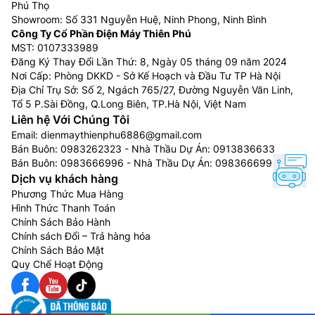
Phú Thọ
Showroom: Số 331 Nguyễn Huệ, Ninh Phong, Ninh Bình
Công Ty Cổ Phần Điện Máy Thiên Phú
MST: 0107333989
Đăng Ký Thay Đổi Lần Thứ: 8, Ngày 05 tháng 09 năm 2024
Nơi Cấp: Phòng DKKD - Sở Kế Hoạch và Đầu Tư TP Hà Nội
Địa Chỉ Trụ Sở: Số 2, Ngách 765/27, Đường Nguyễn Văn Linh,
Tổ 5 P.Sài Đồng, Q.Long Biên, TP.Hà Nội, Việt Nam
Liên hệ Với Chúng Tôi
Email:
dienmaythienphu6886@gmail.com
Bán Buôn:
0983262323
- Nhà Thầu Dự Án:
0913836633
Bán Buôn:
0983666996
- Nhà Thầu Dự Án:
0983666996
Dịch vụ khách hàng
Phương Thức Mua Hàng
Hình Thức Thanh Toán
Chính Sách Bảo Hành
Chính sách Đổi – Trả hàng hóa
Chính Sách Bảo Mật
Quy Chế Hoạt Động