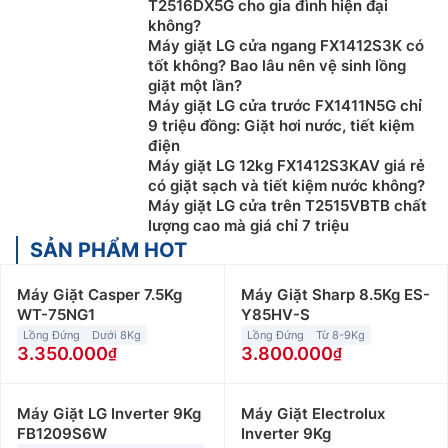
T2516DX5G cho gia đình hiện đại
không?
Máy giặt LG cửa ngang FX1412S3K có
tốt không? Bao lâu nên vệ sinh lồng
giặt một lần?
Máy giặt LG cửa trước FX1411N5G chỉ
9 triệu đồng: Giặt hơi nước, tiết kiệm
điện
Máy giặt LG 12kg FX1412S3KAV giá rẻ
có giặt sạch và tiết kiệm nước không?
Máy giặt LG cửa trên T2515VBTB chất
lượng cao mà giá chỉ 7 triệu
SẢN PHẨM HOT
Máy Giặt Casper 7.5Kg
Máy Giặt Sharp 8.5Kg ES-
WT-75NG1
Y85HV-S
Lồng Đứng
Dưới 8Kg
Lồng Đứng
Từ 8-9Kg
3.350.000
3.800.000
Máy Giặt LG Inverter 9Kg
Máy Giặt Electrolux
FB1209S6W
Inverter 9Kg