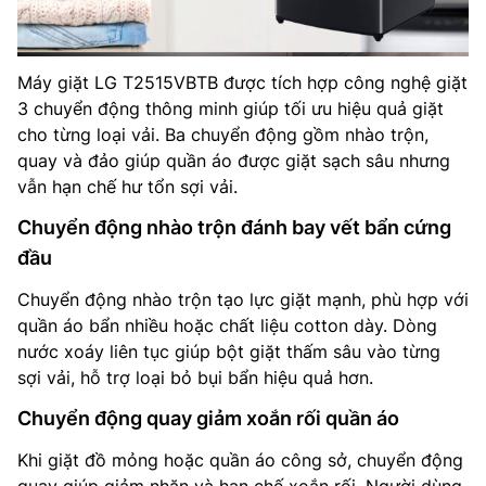
Máy giặt LG T2515VBTB được tích hợp công nghệ giặt
3 chuyển động thông minh giúp tối ưu hiệu quả giặt
cho từng loại vải. Ba chuyển động gồm nhào trộn,
quay và đảo giúp quần áo được giặt sạch sâu nhưng
vẫn hạn chế hư tổn sợi vải.
Chuyển động nhào trộn đánh bay vết bẩn cứng
đầu
Chuyển động nhào trộn tạo lực giặt mạnh, phù hợp với
quần áo bẩn nhiều hoặc chất liệu cotton dày. Dòng
nước xoáy liên tục giúp bột giặt thấm sâu vào từng
sợi vải, hỗ trợ loại bỏ bụi bẩn hiệu quả hơn.
Chuyển động quay giảm xoắn rối quần áo
Khi giặt đồ mỏng hoặc quần áo công sở, chuyển động
quay giúp giảm nhăn và hạn chế xoắn rối. Người dùng