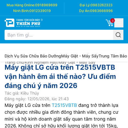
Mua Hàng Online:
0918969699
Đại Lý:
0983262323
Ninh Bình:
0912339019
Dự Án:
0983666996
0
Dịch Vụ Sửa Chữa Bảo Dưỡng
Máy Giặt - Máy Sấy
Trung Tâm Bảo
Trang chủ
/
Kinh Nghiệm Hay
/
Máy Giặt - Máy Sấy
Máy giặt LG cửa trên T2515VBTB
vận hành êm ái thế nào? Ưu điểm
đáng chú ý năm 2026
Tác giả: Kiều Thúy
Đăng ngày: 12/05/2026, lúc 21:43
Máy giặt LG cửa trên
T2515VBTB
đang trở thành lựa
chọn được nhiều gia đình đông thành viên, chung cư
mini và hộ kinh doanh giặt sấy quan tâm trong năm
2026. Không chỉ sở hữu khối lượng giặt lớn tới 15kg,