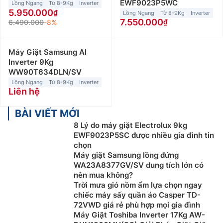
EWF9023P5WC
Lồng Ngang
Từ 8-9Kg
Inverter
5.950.000
Lồng Ngang
Từ 8-9Kg
Inverter
7.550.000
6.490.000
-8%
Máy Giặt Samsung AI
Inverter 9Kg
WW90T634DLN/SV
Lồng Ngang
Từ 8-9Kg
Inverter
Liên hệ
BÀI VIẾT MỚI
8 Lý do máy giặt Electrolux 9kg
EWF9023P5SC được nhiều gia đình tin
chọn
Máy giặt Samsung lồng đứng
WA23A8377GV/SV dung tích lớn có
nên mua không?
Trời mưa gió nồm ẩm lựa chọn ngay
chiếc máy sấy quần áo Casper TD-
72VWD giá rẻ phù hợp mọi gia đình
Máy Giặt Toshiba Inverter 17Kg AW-