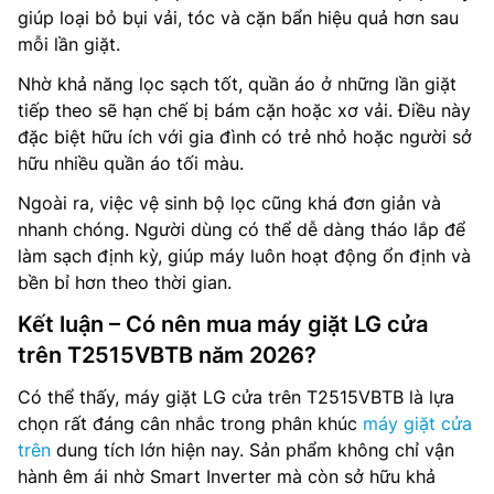
giúp loại bỏ bụi vải, tóc và cặn bẩn hiệu quả hơn sau
mỗi lần giặt.
Nhờ khả năng lọc sạch tốt, quần áo ở những lần giặt
tiếp theo sẽ hạn chế bị bám cặn hoặc xơ vải. Điều này
đặc biệt hữu ích với gia đình có trẻ nhỏ hoặc người sở
hữu nhiều quần áo tối màu.
Ngoài ra, việc vệ sinh bộ lọc cũng khá đơn giản và
nhanh chóng. Người dùng có thể dễ dàng tháo lắp để
làm sạch định kỳ, giúp máy luôn hoạt động ổn định và
bền bỉ hơn theo thời gian.
Kết luận – Có nên mua máy giặt LG cửa
trên T2515VBTB năm 2026?
Có thể thấy, máy giặt LG cửa trên T2515VBTB là lựa
chọn rất đáng cân nhắc trong phân khúc
máy giặt cửa
trên
dung tích lớn hiện nay. Sản phẩm không chỉ vận
hành êm ái nhờ Smart Inverter mà còn sở hữu khả