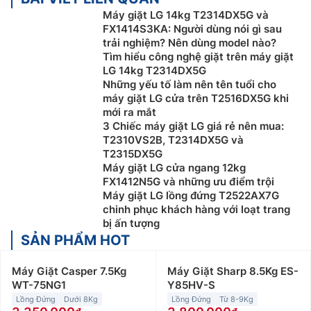
Máy giặt LG 14kg T2314DX5G và
FX1414S3KA: Người dùng nói gì sau
trải nghiệm? Nên dùng model nào?
Tìm hiểu công nghệ giặt trên máy giặt
LG 14kg T2314DX5G
Những yếu tố làm nên tên tuổi cho
máy giặt LG cửa trên T2516DX5G khi
mới ra mắt
3 Chiếc máy giặt LG giá rẻ nên mua:
T2310VS2B, T2314DX5G và
T2315DX5G
Máy giặt LG cửa ngang 12kg
FX1412N5G và những ưu điểm trội
Máy giặt LG lồng đứng T2522AX7G
chinh phục khách hàng với loạt trang
bị ấn tượng
SẢN PHẨM HOT
Máy Giặt Casper 7.5Kg
Máy Giặt Sharp 8.5Kg ES-
WT-75NG1
Y85HV-S
Lồng Đứng
Dưới 8Kg
Lồng Đứng
Từ 8-9Kg