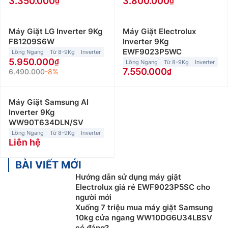
3.350.000
3.800.000
Máy Giặt LG Inverter 9Kg
Máy Giặt Electrolux
FB1209S6W
Inverter 9Kg
EWF9023P5WC
Lồng Ngang
Từ 8-9Kg
Inverter
5.950.000
Lồng Ngang
Từ 8-9Kg
Inverter
7.550.000
6.490.000
-8%
Máy Giặt Samsung AI
Inverter 9Kg
WW90T634DLN/SV
Lồng Ngang
Từ 8-9Kg
Inverter
Liên hệ
BÀI VIẾT MỚI
Hướng dẫn sử dụng máy giặt
Electrolux giá rẻ EWF9023P5SC cho
người mới
Xuống 7 triệu mua máy giặt Samsung
10kg cửa ngang WW10DG6U34LBSV
có đáng?