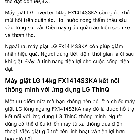
thể đạt đến 99,9%.
Máy giặt LG inverter 14kg FX1414S3KA còn giúp khử
mùi hôi trên quần áo. Hơi nước nóng thẩm thấu sâu
vào từng sợi vải. Điều này giúp quần áo luôn sạch sẽ
và thơm tho.
Ngoài ra, máy giặt LG FX1414S3KA còn giúp giảm
nhăn hiệu quả. Người dùng tiết kiệm thời gian là ủi sau
khi giặt. Đây là tính năng tiện lợi cho cuộc sống hiện
đại.
Máy giặt LG 14kg FX1414S3KA kết nối
thông minh với ứng dụng LG ThinQ
Một ưu điểm nữa mà bạn không nên bỏ lỡ ở chiếc máy
giặt LG lồng ngang FX1414S3KA này đó là được hỗ trợ
kết nối với ứng dụng LG ThinQ thông minh. Người
dùng có thể điều khiển máy từ xa thông qua điện
thoại. Việc giặt giũ trở nên linh hoạt và tiện lợi hơn
bao giờ hết.