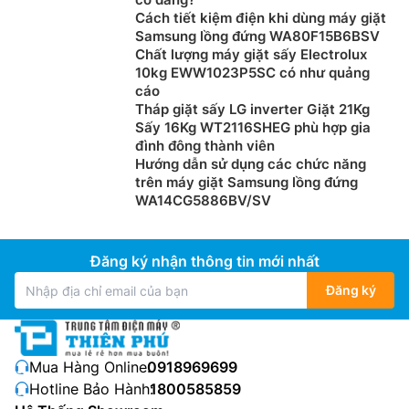
Cách tiết kiệm điện khi dùng máy giặt
Samsung lồng đứng WA80F15B6BSV
Chất lượng máy giặt sấy Electrolux
10kg EWW1023P5SC có như quảng
cáo
Tháp giặt sấy LG inverter Giặt 21Kg
Sấy 16Kg WT2116SHEG phù hợp gia
đình đông thành viên
Hướng dẫn sử dụng các chức năng
trên máy giặt Samsung lồng đứng
WA14CG5886BV/SV
Đăng ký nhận thông tin mới nhất
Đăng ký
Mua Hàng Online:
0918969699
Hotline Bảo Hành:
1800585859