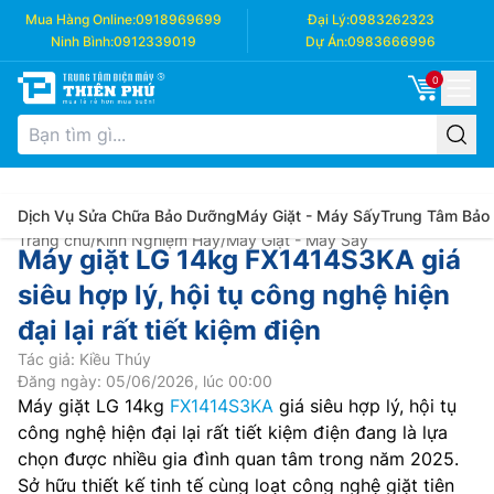
Mua Hàng Online:
0918969699
Đại Lý:
0983262323
Ninh Bình:
0912339019
Dự Án:
0983666996
0
Dịch Vụ Sửa Chữa Bảo Dưỡng
Máy Giặt - Máy Sấy
Trung Tâm Bảo
Trang chủ
/
Kinh Nghiệm Hay
/
Máy Giặt - Máy Sấy
Máy giặt LG 14kg FX1414S3KA giá
siêu hợp lý, hội tụ công nghệ hiện
đại lại rất tiết kiệm điện
Tác giả: Kiều Thúy
Đăng ngày: 05/06/2026, lúc 00:00
Máy giặt LG 14kg
FX1414S3KA
giá siêu hợp lý, hội tụ
công nghệ hiện đại lại rất tiết kiệm điện đang là lựa
chọn được nhiều gia đình quan tâm trong năm 2025.
Sở hữu thiết kế tinh tế cùng loạt công nghệ giặt tiên