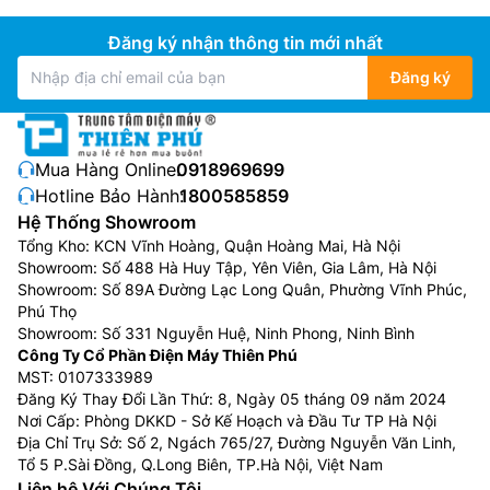
Đăng ký nhận thông tin mới nhất
Đăng ký
Mua Hàng Online:
0918969699
Hotline Bảo Hành:
1800585859
Hệ Thống Showroom
Tổng Kho: KCN Vĩnh Hoàng, Quận Hoàng Mai, Hà Nội
Showroom: Số 488 Hà Huy Tập, Yên Viên, Gia Lâm, Hà Nội
Showroom: Số 89A Đường Lạc Long Quân, Phường Vĩnh Phúc,
Phú Thọ
Showroom: Số 331 Nguyễn Huệ, Ninh Phong, Ninh Bình
Công Ty Cổ Phần Điện Máy Thiên Phú
MST: 0107333989
Đăng Ký Thay Đổi Lần Thứ: 8, Ngày 05 tháng 09 năm 2024
Nơi Cấp: Phòng DKKD - Sở Kế Hoạch và Đầu Tư TP Hà Nội
Địa Chỉ Trụ Sở: Số 2, Ngách 765/27, Đường Nguyễn Văn Linh,
Tổ 5 P.Sài Đồng, Q.Long Biên, TP.Hà Nội, Việt Nam
Liên hệ Với Chúng Tôi