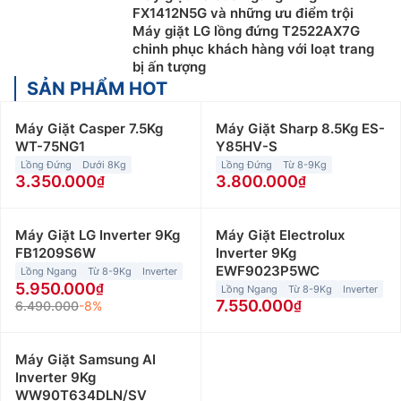
FX1412N5G và những ưu điểm trội
Máy giặt LG lồng đứng T2522AX7G
chinh phục khách hàng với loạt trang
bị ấn tượng
SẢN PHẨM HOT
Máy Giặt Casper 7.5Kg
Máy Giặt Sharp 8.5Kg ES-
WT-75NG1
Y85HV-S
Lồng Đứng
Dưới 8Kg
Lồng Đứng
Từ 8-9Kg
3.350.000
3.800.000
Máy Giặt LG Inverter 9Kg
Máy Giặt Electrolux
FB1209S6W
Inverter 9Kg
EWF9023P5WC
Lồng Ngang
Từ 8-9Kg
Inverter
5.950.000
Lồng Ngang
Từ 8-9Kg
Inverter
7.550.000
6.490.000
-8%
Máy Giặt Samsung AI
Inverter 9Kg
WW90T634DLN/SV