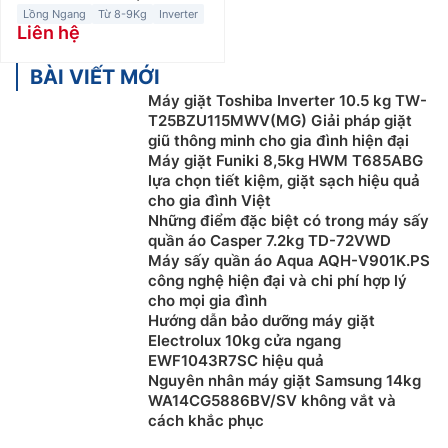
Lồng Ngang
Từ 8-9Kg
Inverter
Liên hệ
BÀI VIẾT MỚI
Máy giặt Toshiba Inverter 10.5 kg TW-
T25BZU115MWV(MG) Giải pháp giặt
giũ thông minh cho gia đình hiện đại
Máy giặt Funiki 8,5kg HWM T685ABG
lựa chọn tiết kiệm, giặt sạch hiệu quả
cho gia đình Việt
Những điểm đặc biệt có trong máy sấy
quần áo Casper 7.2kg TD-72VWD
Máy sấy quần áo Aqua AQH-V901K.PS
công nghệ hiện đại và chi phí hợp lý
cho mọi gia đình
Hướng dẫn bảo dưỡng máy giặt
Electrolux 10kg cửa ngang
EWF1043R7SC hiệu quả
Nguyên nhân máy giặt Samsung 14kg
WA14CG5886BV/SV không vắt và
cách khắc phục