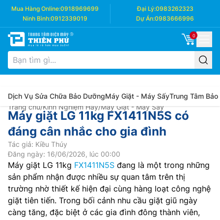
Mua Hàng Online:
0918969699
Đại Lý:
0983262323
Ninh Bình:
0912339019
Dự Án:
0983666996
0
Dịch Vụ Sửa Chữa Bảo Dưỡng
Máy Giặt - Máy Sấy
Trung Tâm Bảo
Trang chủ
/
Kinh Nghiệm Hay
/
Máy Giặt - Máy Sấy
Máy giặt LG 11kg FX1411N5S có
đáng cân nhắc cho gia đình
Tác giả: Kiều Thúy
Đăng ngày: 16/06/2026, lúc 00:00
Máy giặt LG 11kg
FX1411N5S
đang là một trong những
sản phẩm nhận được nhiều sự quan tâm trên thị
trường nhờ thiết kế hiện đại cùng hàng loạt công nghệ
giặt tiên tiến. Trong bối cảnh nhu cầu giặt giũ ngày
càng tăng, đặc biệt ở các gia đình đông thành viên,