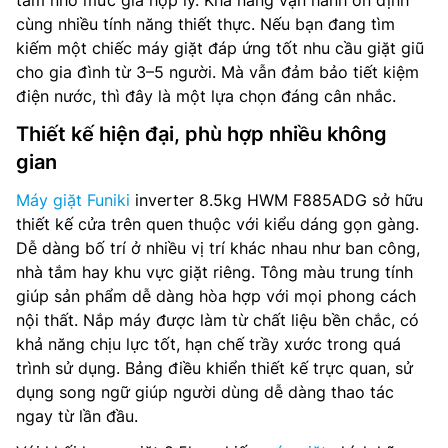
tâm nhờ mức giá hợp lý. Khả năng vận hành ổn định
cùng nhiều tính năng thiết thực. Nếu bạn đang tìm
kiếm một chiếc máy giặt đáp ứng tốt nhu cầu giặt giũ
cho gia đình từ 3–5 người. Mà vẫn đảm bảo tiết kiệm
điện nước, thì đây là một lựa chọn đáng cân nhắc.
Thiết kế hiện đại, phù hợp nhiều không
gian
Máy giặt Funiki
inverter 8.5kg HWM F885ADG sở hữu
thiết kế cửa trên quen thuộc với kiểu dáng gọn gàng.
Dễ dàng bố trí ở nhiều vị trí khác nhau như ban công,
nhà tắm hay khu vực giặt riêng. Tông màu trung tính
giúp sản phẩm dễ dàng hòa hợp với mọi phong cách
nội thất. Nắp máy được làm từ chất liệu bền chắc, có
khả năng chịu lực tốt, hạn chế trầy xước trong quá
trình sử dụng. Bảng điều khiển thiết kế trực quan, sử
dụng song ngữ giúp người dùng dễ dàng thao tác
ngay từ lần đầu.