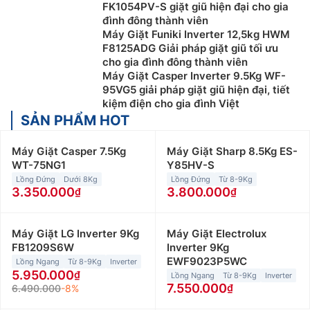
FK1054PV-S giặt giũ hiện đại cho gia
đình đông thành viên
Máy Giặt Funiki Inverter 12,5kg HWM
F8125ADG Giải pháp giặt giũ tối ưu
cho gia đình đông thành viên
Máy Giặt Casper Inverter 9.5Kg WF-
95VG5 giải pháp giặt giũ hiện đại, tiết
kiệm điện cho gia đình Việt
SẢN PHẨM HOT
Máy Giặt Casper 7.5Kg
Máy Giặt Sharp 8.5Kg ES-
WT-75NG1
Y85HV-S
Lồng Đứng
Dưới 8Kg
Lồng Đứng
Từ 8-9Kg
3.350.000
3.800.000
Máy Giặt LG Inverter 9Kg
Máy Giặt Electrolux
FB1209S6W
Inverter 9Kg
EWF9023P5WC
Lồng Ngang
Từ 8-9Kg
Inverter
5.950.000
Lồng Ngang
Từ 8-9Kg
Inverter
7.550.000
6.490.000
-8%