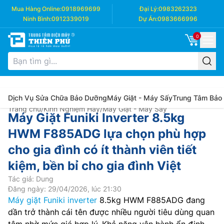
Mua Hàng Online:
0918969699
Đại Lý:
0983262323
Ninh Bình:
0912339019
Dự Án:
0983666996
0
Dịch Vụ Sửa Chữa Bảo Dưỡng
Máy Giặt - Máy Sấy
Trung Tâm Bảo
Trang chủ
/
Kinh Nghiệm Hay
/
Máy Giặt - Máy Sấy
Máy Giặt Funiki Inverter 8.5kg
HWM F885ADG lựa chọn phù hợp
cho gia đình có ít thành viên tiết
kiệm, bền bỉ cho gia đình Việt
Tác giả: Dung
Đăng ngày: 29/04/2026, lúc 21:30
Máy giặt Funiki inverter
8.5kg HWM F885ADG đang
dần trở thành cái tên được nhiều người tiêu dùng quan