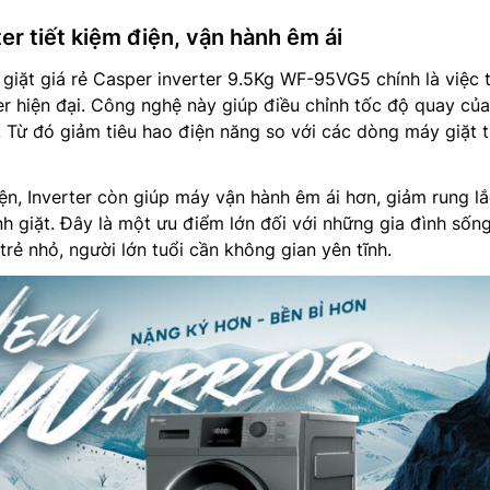
r tiết kiệm điện, vận hành êm ái
giặt giá rẻ Casper inverter 9.5Kg WF-95VG5 chính là việc t
r hiện đại. Công nghệ này giúp điều chỉnh tốc độ quay củ
. Từ đó giảm tiêu hao điện năng so với các dòng máy giặt 
iện, Inverter còn giúp máy vận hành êm ái hơn, giảm rung l
nh giặt. Đây là một ưu điểm lớn đối với những gia đình sốn
rẻ nhỏ, người lớn tuổi cần không gian yên tĩnh.