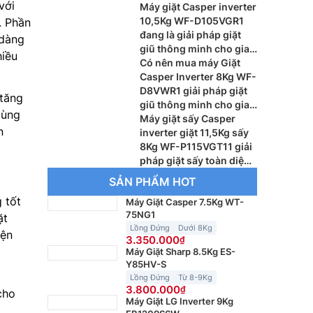
với
viên
Máy giặt Casper inverter
10,5Kg WF-D105VGR1
. Phần
đang là giải pháp giặt
 dàng
giũ thông minh cho gia
hiều
đình hiện đại
Có nên mua máy Giặt
Casper Inverter 8Kg WF-
D8VWR1 giải pháp giặt
 tăng
giũ thông minh cho gia
dùng
đình hiện đại
Máy giặt sấy Casper
n
inverter giặt 11,5Kg sấy
8Kg WF-P115VGT11 giải
pháp giặt sấy toàn diện
cho gia đình hiện đại
SẢN PHẨM HOT
 tốt
Máy Giặt Casper 7.5Kg WT-
75NG1
ặt
Lồng Đứng
Dưới 8Kg
iện
3.350.000
Máy Giặt Sharp 8.5Kg ES-
Y85HV-S
Lồng Đứng
Từ 8-9Kg
3.800.000
cho
Máy Giặt LG Inverter 9Kg