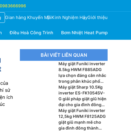
0983666996
Gian hàng Khuyến Mãi
Kinh Nghiệm Hay
Giới thiệu
g
h
Điều Hoà Công Trình
Bơm Nhiệt Heat Pump
BÀI VIẾT LIÊN QUAN
g
Máy giặt Funiki inverter
t
8.5kg HWM F885ADG
lựa chọn đáng cân nhắc
trong phân khúc phổ
 của
thông phù hợp nhất hiện
Máy giặt Sharp 10.5Kg
hí sử
nay
inverter ES-FK1054SV-
ện ích
G giải pháp giặt giũ hiện
húc
đại cho gia đình đông
thành viên
Máy giặt Funiki inverter
12,5kg HWM F8125ADG
giặt giũ mạnh mẽ cho
gia đình đông thành