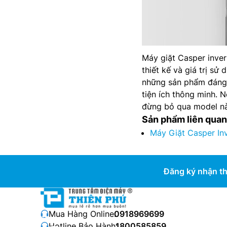
Máy giặt Casper inve
thiết kế và giá trị sử
những sản phẩm đáng 
tiện ích thông minh. N
đừng bỏ qua model này
Sản phẩm liên quan
Máy Giặt Casper In
Đăng ký nhận th
Mua Hàng Online:
0918969699
Hotline Bảo Hành:
1800585859