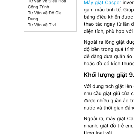
Tư vấn về Điều Hòa
Máy giặt Casper
inver
Công Trình
gam màu tinh tế. Giúp
Tư Vấn về Đồ Gia
bảng điều khiển được 
Dụng
thao tác ngay từ lần
Tư Vấn về Tivi
diện tích, phù hợp vớ
Ngoài ra lồng giặt đư
độ bền trong quá trìn
dễ dàng đưa quần áo v
hoặc đồ có kích thước
Khối lượng giặt 9
Với dung tích giặt lên
nhu cầu giặt giũ của 
được nhiều quần áo tr
nước và thời gian đán
Ngoài ra, máy giặt Ca
nhanh, giặt đồ trẻ em,
từng loại vải.