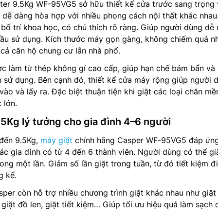
ter 9.5Kg WF-95VG5 sở hữu thiết kế cửa trước sang trọng 
 dễ dàng hòa hợp với nhiều phong cách nội thất khác nhau
bố trí khoa học, có chú thích rõ ràng. Giúp người dùng dễ
 đầu sử dụng. Kích thước máy gọn gàng, không chiếm quá n
i cả căn hộ chung cư lẫn nhà phố.
ợc làm từ thép không gỉ cao cấp, giúp hạn chế bám bẩn và
h sử dụng. Bên cạnh đó, thiết kế cửa máy rộng giúp người 
ào và lấy ra. Đặc biệt thuận tiện khi giặt các loại chăn mề
 lớn.
.5Kg lý tưởng cho gia đình 4–6 người
 đến 9.5Kg,
máy giặt
chính hãng Casper WF-95VG5 đáp ứng
các gia đình có từ 4 đến 6 thành viên. Người dùng có thể gi
ong một lần. Giảm số lần giặt trong tuần, từ đó tiết kiệm đ
g kể.
sper còn hỗ trợ nhiều chương trình giặt khác nhau như giặt
 giặt đồ len, giặt tiết kiệm… Giúp tối ưu hiệu quả làm sạch 