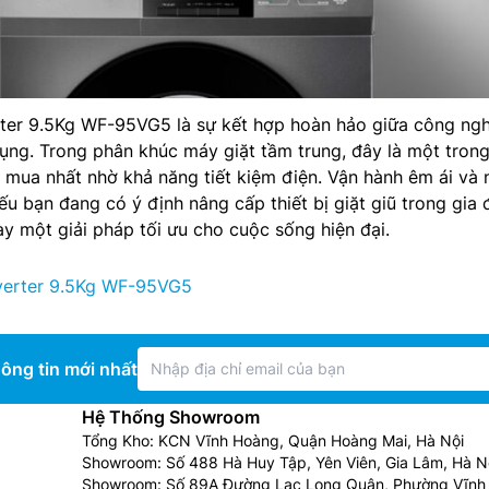
rter 9.5Kg WF-95VG5 là sự kết hợp hoàn hảo giữa công ngh
 dụng. Trong phân khúc máy giặt tầm trung, đây là một tron
mua nhất nhờ khả năng tiết kiệm điện. Vận hành êm ái và 
ếu bạn đang có ý định nâng cấp thiết bị giặt giũ trong gia 
 một giải pháp tối ưu cho cuộc sống hiện đại.
verter 9.5Kg WF-95VG5
ông tin mới nhất
Hệ Thống Showroom
Tổng Kho: KCN Vĩnh Hoàng, Quận Hoàng Mai, Hà Nội
Showroom: Số 488 Hà Huy Tập, Yên Viên, Gia Lâm, Hà N
Showroom: Số 89A Đường Lạc Long Quân, Phường Vĩnh 