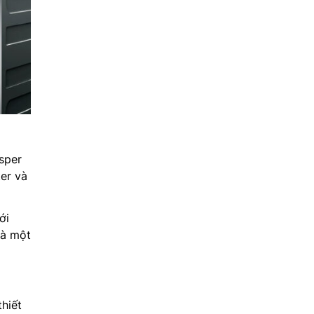
sper
er và
ới
là một
thiết