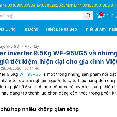
ine:
0918969699
Đại Lý:
0983262323
Ninh Bình:
0912339019
Dự Án:
0
Giỏ hàn
Gia Dụng
Tủ Đông
Thiết Bị Nhà Bếp
Thiết Bị Âm Than
Hay
/
Máy Giặt - Máy Sấy
er inverter 9.5Kg WF-95VG5 và nhữn
giũ tiết kiệm, hiện đại cho gia đình Việ
 28/04/2026, lúc 14:46
rter 9.5Kg
WF-95VG5
là một trong những sản phẩm nổi bật
nhằm tối ưu trải nghiệm người dùng từ hiệu năng đến chi p
 lượng giặt 9.5Kg, tích hợp công nghệ Inverter cùng nhiều ti
 này đang trở thành lựa chọn đáng cân nhắc trong phân k
, phù hợp nhiều không gian sống