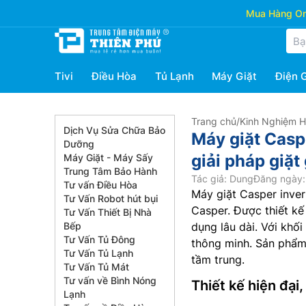
Mua Hàng Onl
Tivi
Điều Hòa
Tủ Lạnh
Máy Giặt
Điện 
Trang chủ
/
Kinh Nghiệm 
Dịch Vụ Sửa Chữa Bảo
Máy giặt Casp
Dưỡng
giải pháp giặt 
Máy Giặt - Máy Sấy
Trung Tâm Bảo Hành
Tác giả: Dung
Đăng ngày:
Tư vấn Điều Hòa
Máy giặt Casper inve
Tư Vấn Robot hút bụi
Casper.
Được thiết kế 
Tư Vấn Thiết Bị Nhà
Bếp
dụng lâu dài. Với khối
Tư Vấn Tủ Đông
thông minh. Sản phẩm
Tư Vấn Tủ Lạnh
tầm trung.
Tư Vấn Tủ Mát
Tư vấn về Bình Nóng
Thiết kế hiện đại
Lạnh