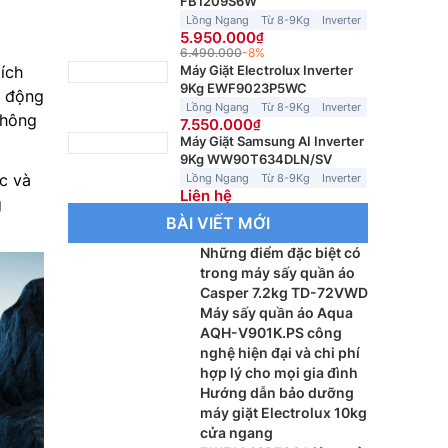
FB1209S6W
Lồng Ngang
Từ 8-9Kg
Inverter
5.950.000
6.490.000
-8%
ích
Máy Giặt Electrolux Inverter
9Kg EWF9023P5WC
a động
Lồng Ngang
Từ 8-9Kg
Inverter
thông
7.550.000
Máy Giặt Samsung AI Inverter
9Kg WW90T634DLN/SV
ắc và
Lồng Ngang
Từ 8-9Kg
Inverter
Liên hệ
g
BÀI VIẾT MỚI
Những điểm đặc biệt có
trong máy sấy quần áo
Casper 7.2kg TD-72VWD
Máy sấy quần áo Aqua
AQH-V901K.PS công
nghệ hiện đại và chi phí
hợp lý cho mọi gia đình
Hướng dẫn bảo dưỡng
máy giặt Electrolux 10kg
cửa ngang