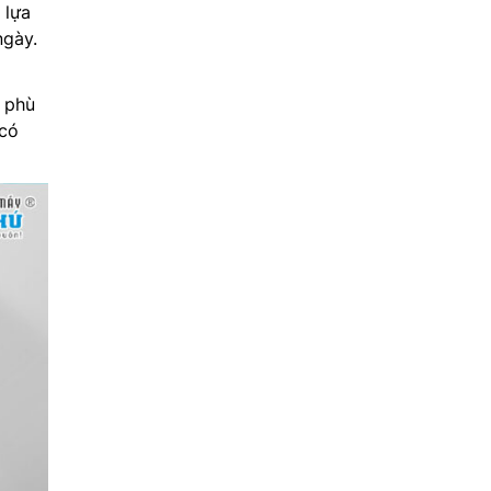
 lựa
ngày.
t phù
 có