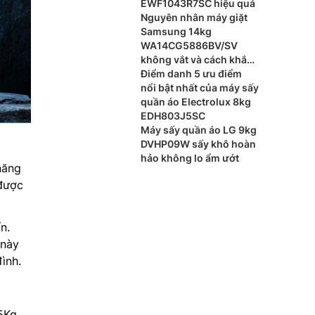
EWF1043R7SC hiệu quả
Nguyên nhân máy giặt
Samsung 14kg
WA14CG5886BV/SV
không vắt và cách khắc
phục
Điểm danh 5 ưu điểm
nổi bật nhất của máy sấy
quần áo Electrolux 8kg
EDH803J5SC
Máy sấy quần áo LG 9kg
DVHP09W sấy khô hoàn
hảo không lo ẩm ướt
năng
 được
n.
 này
ình.
5Kg