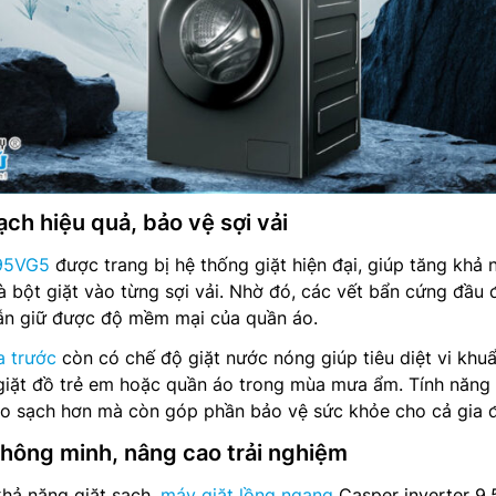
ch hiệu quả, bảo vệ sợi vải
-95VG5
được trang bị hệ thống giặt hiện đại, giúp tăng khả 
 bột giặt vào từng sợi vải. Nhờ đó, các vết bẩn cứng đầu
vẫn giữ được độ mềm mại của quần áo.
a trước
còn có chế độ giặt nước nóng giúp tiêu diệt vi khuẩ
 giặt đồ trẻ em hoặc quần áo trong mùa mưa ẩm. Tính năng
áo sạch hơn mà còn góp phần bảo vệ sức khỏe cho cả gia đ
thông minh, nâng cao trải nghiệm
khả năng giặt sạch,
máy giặt lồng ngang
Casper inverter 9.