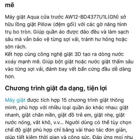
mẽ
Máy giặt Aqua cửa trước AW12-BD4377U1L(GN) sở
hữu lồng giặt Pillow (đệm gối) với các gờ nâng hình
trụ bo tròn. Giúp quần áo được đảo đều và làm sạch
sâu mà vẫn bảo vệ từng sợi vải, tránh hư hỏng hoặc
sờn rách.
Kết hợp cùng công nghệ giặt 3D tạo ra dòng nước
xoáy mạnh mẽ. Giúp bột giặt hoặc nước giặt thấm sâu
vào từng sợi vải, đánh bay vết bẩn cứng đầu dễ dàng
hơn.
Chương trình giặt đa dạng, tiện lợi
Máy giặt
được tích hợp 15 chương trình giặt thông
minh, phù hợp với nhiều loại quần áo khác nhau: giặt
nhanh, giặt chăn mền, giặt đồ trẻ em, giặt nhẹ, giặt
nước nóng, vắt khô, v.v… Người dùng có thể tùy chọn
chế độ giặt phù hợp chỉ bằng vài thao tác đơn giản,
giúp tiết kiệm thời gian và công sức. Đáp ứng mọi nhu