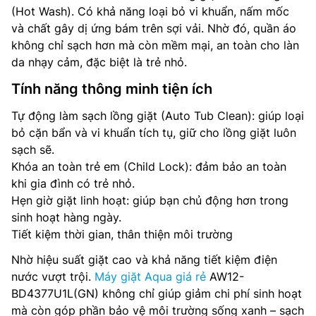
(Hot Wash). Có khả năng loại bỏ vi khuẩn, nấm mốc
và chất gây dị ứng bám trên sợi vải. Nhờ đó, quần áo
không chỉ sạch hơn mà còn mềm mại, an toàn cho làn
da nhạy cảm, đặc biệt là trẻ nhỏ.
Tính năng thông minh tiện ích
Tự động làm sạch lồng giặt (Auto Tub Clean): giúp loại
bỏ cặn bẩn và vi khuẩn tích tụ, giữ cho lồng giặt luôn
sạch sẽ.
Khóa an toàn trẻ em (Child Lock): đảm bảo an toàn
khi gia đình có trẻ nhỏ.
Hẹn giờ giặt linh hoạt: giúp bạn chủ động hơn trong
sinh hoạt hàng ngày.
Tiết kiệm thời gian, thân thiện môi trường
Nhờ hiệu suất giặt cao và khả năng tiết kiệm điện
nước vượt trội.
Máy giặt Aqua giá rẻ
AW12-
BD4377U1L(GN) không chỉ giúp giảm chi phí sinh hoạt
mà còn góp phần bảo vệ môi trường sống xanh – sạch