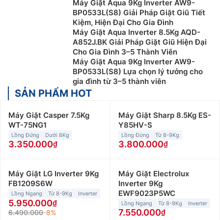
Máy Giặt Aqua 9Kg Inverter AW9-
BP0533L(S8) Giải Pháp Giặt Giũ Tiết
Kiệm, Hiện Đại Cho Gia Đình
Máy Giặt Aqua Inverter 8.5Kg AQD-
A852J.BK Giải Pháp Giặt Giũ Hiện Đại
Cho Gia Đình 3–5 Thành Viên
Máy Giặt Aqua 9Kg Inverter AW9-
BP0533L(S8) Lựa chọn lý tưởng cho
gia đình từ 3–5 thành viên
SẢN PHẨM HOT
Máy Giặt Casper 7.5Kg
Máy Giặt Sharp 8.5Kg ES-
WT-75NG1
Y85HV-S
Lồng Đứng
Dưới 8Kg
Lồng Đứng
Từ 8-9Kg
3.350.000
3.800.000
Máy Giặt LG Inverter 9Kg
Máy Giặt Electrolux
FB1209S6W
Inverter 9Kg
EWF9023P5WC
Lồng Ngang
Từ 8-9Kg
Inverter
5.950.000
Lồng Ngang
Từ 8-9Kg
Inverter
7.550.000
6.490.000
-8%