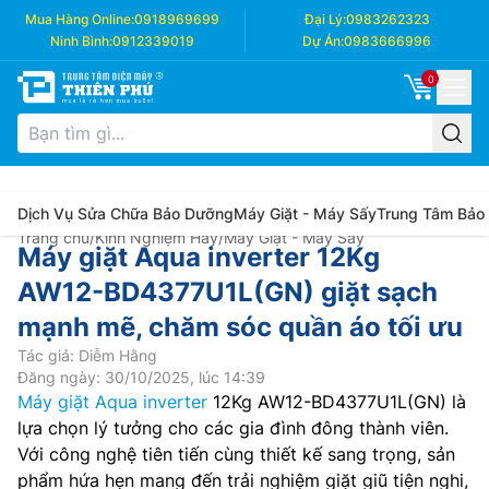
Mua Hàng Online:
0918969699
Đại Lý:
0983262323
Ninh Bình:
0912339019
Dự Án:
0983666996
0
Dịch Vụ Sửa Chữa Bảo Dưỡng
Máy Giặt - Máy Sấy
Trung Tâm Bảo
Trang chủ
/
Kinh Nghiệm Hay
/
Máy Giặt - Máy Sấy
Máy giặt Aqua inverter 12Kg
AW12-BD4377U1L(GN) giặt sạch
mạnh mẽ, chăm sóc quần áo tối ưu
Tác giả: Diễm Hằng
Đăng ngày: 30/10/2025, lúc 14:39
Máy giặt Aqua inverter
12Kg AW12-BD4377U1L(GN) là
lựa chọn lý tưởng cho các gia đình đông thành viên.
Với công nghệ tiên tiến cùng thiết kế sang trọng, sản
phẩm hứa hẹn mang đến trải nghiệm giặt giũ tiện nghi,