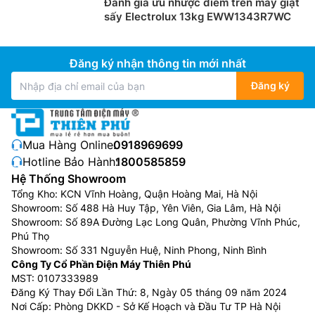
Đánh giá ưu nhược điểm trên máy giặt
sấy Electrolux 13kg EWW1343R7WC
Đăng ký nhận thông tin mới nhất
Đăng ký
Mua Hàng Online:
0918969699
Hotline Bảo Hành:
1800585859
Hệ Thống Showroom
Tổng Kho: KCN Vĩnh Hoàng, Quận Hoàng Mai, Hà Nội
Showroom: Số 488 Hà Huy Tập, Yên Viên, Gia Lâm, Hà Nội
Showroom: Số 89A Đường Lạc Long Quân, Phường Vĩnh Phúc,
Phú Thọ
Showroom: Số 331 Nguyễn Huệ, Ninh Phong, Ninh Bình
Công Ty Cổ Phần Điện Máy Thiên Phú
MST: 0107333989
Đăng Ký Thay Đổi Lần Thứ: 8, Ngày 05 tháng 09 năm 2024
Nơi Cấp: Phòng DKKD - Sở Kế Hoạch và Đầu Tư TP Hà Nội