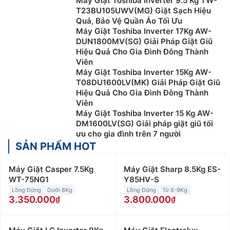
Máy Giặt Toshiba Inverter 9.5 Kg TW-
T23BU105UWV(MG) Giặt Sạch Hiệu
Quả, Bảo Vệ Quần Áo Tối Ưu
Máy Giặt Toshiba Inverter 17Kg AW-
DUN1800MV(SG) Giải Pháp Giặt Giũ
Hiệu Quả Cho Gia Đình Đông Thành
Viên
Máy Giặt Toshiba Inverter 15Kg AW-
T08DU1600LV(MK) Giải Pháp Giặt Giũ
Hiệu Quả Cho Gia Đình Đông Thành
Viên
Máy Giặt Toshiba Inverter 15 Kg AW-
DM1600LV(SG) Giải pháp giặt giũ tối
ưu cho gia đình trên 7 người
SẢN PHẨM HOT
Máy Giặt Casper 7.5Kg
Máy Giặt Sharp 8.5Kg ES-
WT-75NG1
Y85HV-S
Lồng Đứng
Dưới 8Kg
Lồng Đứng
Từ 8-9Kg
3.350.000
3.800.000