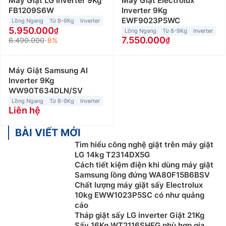
Máy Giặt LG Inverter 9Kg
Máy Giặt Electrolux
FB1209S6W
Inverter 9Kg
EWF9023P5WC
Lồng Ngang
Từ 8-9Kg
Inverter
5.950.000
Lồng Ngang
Từ 8-9Kg
Inverter
7.550.000
6.490.000
-8%
Máy Giặt Samsung AI
Inverter 9Kg
WW90T634DLN/SV
Lồng Ngang
Từ 8-9Kg
Inverter
Liên hệ
BÀI VIẾT MỚI
Tìm hiểu công nghệ giặt trên máy giặt
LG 14kg T2314DX5G
Cách tiết kiệm điện khi dùng máy giặt
Samsung lồng đứng WA80F15B6BSV
Chất lượng máy giặt sấy Electrolux
10kg EWW1023P5SC có như quảng
cáo
Tháp giặt sấy LG inverter Giặt 21Kg
Sấy 16Kg WT2116SHEG phù hợp gia