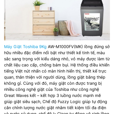
Máy Giặt Toshiba 9Kg
AW-M1000FV(MK) lồng đứng sở
hữu nhiều đặc điểm nổi bật như thiết kế tinh tế, màu
sắc sang trọng với kiểu dáng nhỏ, vỏ máy được làm từ
chất liệu cao cấp, chống bám bụi. Hệ thống điều khiển
tiếng Việt nút nhấn có màn hình hiển thị, thiết kế trực
quan, thân thiện với người dùng, lồng giặt bằng thép
không gỉ. Cùng với đó, máy giặt còn được trang bị
nhiều công nghệ giặt của Toshiba như công nghệ
Great Waves kết – kết hợp 3 luồng nước mạnh mẽ
giúp giặt siêu sạch, Chế độ Fuzzy Logic giúp tự động
cân chỉnh lượng nước giặt nhằm tiết kiệm tối đa điện
và nước sử dụng, chế độ I- Clean tự động vệ sinh lồng