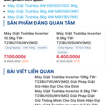
Máy Giặt Toshiba AW-K905DV(SG) 8Kg
Máy Giặt Toshiba 8Kg AW-M905BV(MK)
Máy Giặt Toshiba 8Kg AW-M901BV(WK)
SẢN PHẨM ĐÁNG QUAN TÂM
Máy Giặt Toshiba Inverter
Máy Giặt Toshiba Inverter
10.5Kg TW-
9.5Kg TW-
T21BU115UWV(MG)
T21BU105UWV(MG)
Lồng Ngang
Trên 10Kg
Inverter
Lồng Ngang
Từ 9,5-10Kg
Inverter
7.100.000
6.400.000
8.890.000
-20%
8.150.000
-21%
BÀI VIẾT LIÊN QUAN
Máy Giặt Toshiba Inverter 10Kg TW-
T23BU110UWV(MG) Giải Pháp Giặt
Giũ Hiện Đại Cho Gia Đình
Máy Giặt Toshiba Inverter 9.5Kg TW-
T21BU105UWV(MG) Giải Pháp Giặt
Giũ Thông Minh Cho Gia Đình Hiện Đại