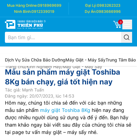
Mua Hàng Online:
0918969699
Đại Lý:
0983262323
Ninh Bình:
0912339019
Dự Án:
0983666996
0
Dịch Vụ Sửa Chữa Bảo Dưỡng
Máy Giặt - Máy Sấy
Trung Tâm Bảo
Trang chủ
/
Kinh Nghiệm Hay
/
Máy Giặt - Máy Sấy
Mẫu sản phẩm máy giặt Toshiba
8Kg bán chạy, giá tốt hiện nay
Tác giả: Mạnh Tuấn
Đăng ngày: 20/07/2023, lúc 14:53
Hôm nay, chúng tôi chia sẻ đến với các bạn những
mẫu sản phẩm
máy giặt Toshiba 8Kg
hiện nay đang
được nhiều người dùng sử dụng và để ý đến. Bạn hãy
tham khảo ngay bài viết sau đây của chúng tôi chia sẻ
tại page tư vấn máy giặt – máy sấy nhé.