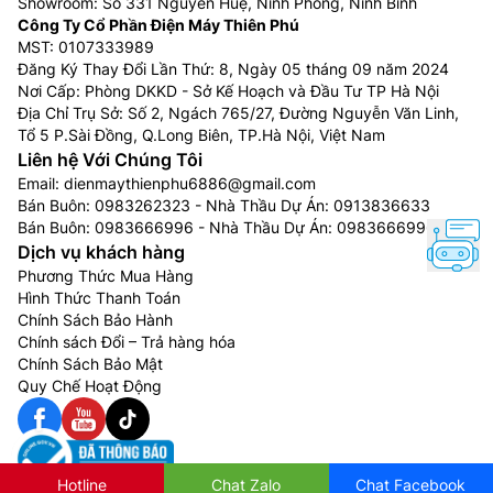
Showroom: Số 331 Nguyễn Huệ, Ninh Phong, Ninh Bình
Công Ty Cổ Phần Điện Máy Thiên Phú
MST: 0107333989
Đăng Ký Thay Đổi Lần Thứ: 8, Ngày 05 tháng 09 năm 2024
Nơi Cấp: Phòng DKKD - Sở Kế Hoạch và Đầu Tư TP Hà Nội
Địa Chỉ Trụ Sở: Số 2, Ngách 765/27, Đường Nguyễn Văn Linh,
Tổ 5 P.Sài Đồng, Q.Long Biên, TP.Hà Nội, Việt Nam
Liên hệ Với Chúng Tôi
Email:
dienmaythienphu6886@gmail.com
Bán Buôn:
0983262323
- Nhà Thầu Dự Án:
0913836633
Bán Buôn:
0983666996
- Nhà Thầu Dự Án:
0983666996
Dịch vụ khách hàng
Phương Thức Mua Hàng
Hình Thức Thanh Toán
Chính Sách Bảo Hành
Chính sách Đổi – Trả hàng hóa
Chính Sách Bảo Mật
Quy Chế Hoạt Động
Hotline
Chat Zalo
Chat Facebook