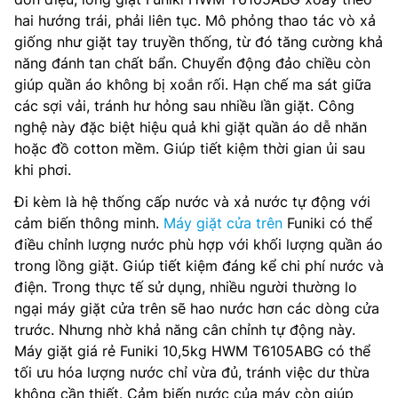
hai hướng trái, phải liên tục. Mô phỏng thao tác vò xả
giống như giặt tay truyền thống, từ đó tăng cường khả
năng đánh tan chất bẩn. Chuyển động đảo chiều còn
giúp quần áo không bị xoắn rối. Hạn chế ma sát giữa
các sợi vải, tránh hư hỏng sau nhiều lần giặt. Công
nghệ này đặc biệt hiệu quả khi giặt quần áo dễ nhăn
hoặc đồ cotton mềm. Giúp tiết kiệm thời gian ủi sau
khi phơi.
Đi kèm là hệ thống cấp nước và xả nước tự động với
cảm biến thông minh.
Máy giặt cửa trên
Funiki có thể
điều chỉnh lượng nước phù hợp với khối lượng quần áo
trong lồng giặt. Giúp tiết kiệm đáng kể chi phí nước và
điện. Trong thực tế sử dụng, nhiều người thường lo
ngại máy giặt cửa trên sẽ hao nước hơn các dòng cửa
trước. Nhưng nhờ khả năng cân chỉnh tự động này.
Máy giặt giá rẻ Funiki 10,5kg HWM T6105ABG có thể
tối ưu hóa lượng nước chỉ vừa đủ, tránh việc dư thừa
không cần thiết. Cảm biến nước của máy còn giúp