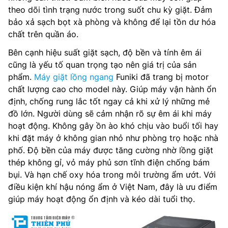
theo dõi tình trạng nước trong suốt chu kỳ giặt. Đảm
bảo xả sạch bọt xà phòng và không để lại tồn dư hóa
chất trên quần áo.
Bên cạnh hiệu suất giặt sạch, độ bền và tính êm ái
cũng là yếu tố quan trọng tạo nên giá trị của sản
phẩm.
Máy giặt lồng ngang
Funiki đã trang bị motor
chất lượng cao cho model này. Giúp máy vận hành ổn
định, chống rung lắc tốt ngay cả khi xử lý những mẻ
đồ lớn. Người dùng sẽ cảm nhận rõ sự êm ái khi máy
hoạt động. Không gây ồn ào khó chịu vào buổi tối hay
khi đặt máy ở không gian nhỏ như phòng trọ hoặc nhà
phố. Độ bền của máy được tăng cường nhờ lồng giặt
thép không gỉ, vỏ máy phủ sơn tĩnh điện chống bám
bụi. Và hạn chế oxy hóa trong môi trường ẩm ướt. Với
điều kiện khí hậu nóng ẩm ở Việt Nam, đây là ưu điểm
giúp máy hoạt động ổn định và kéo dài tuổi thọ.