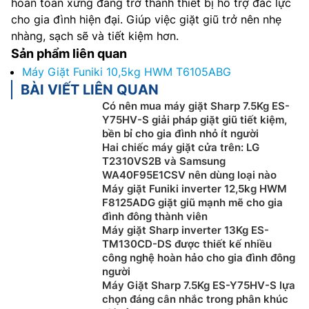
hoàn toàn xứng đáng trở thành thiết bị hỗ trợ đắc lực
cho gia đình hiện đại. Giúp việc giặt giũ trở nên nhẹ
nhàng, sạch sẽ và tiết kiệm hơn.
Sản phẩm liên quan
Máy Giặt Funiki 10,5kg HWM T6105ABG
BÀI VIẾT LIÊN QUAN
Có nên mua máy giặt Sharp 7.5Kg ES-
Y75HV-S giải pháp giặt giũ tiết kiệm,
bền bỉ cho gia đình nhỏ ít người
Hai chiếc máy giặt cửa trên: LG
T2310VS2B và Samsung
WA40F95E1CSV nên dùng loại nào
Máy giặt Funiki inverter 12,5kg HWM
F8125ADG giặt giũ mạnh mẽ cho gia
đình đông thành viên
Máy giặt Sharp inverter 13Kg ES-
TM130CD-DS được thiết kế nhiều
công nghệ hoàn hảo cho gia đình đông
người
Máy Giặt Sharp 7.5Kg ES-Y75HV-S lựa
chọn đáng cân nhắc trong phân khúc