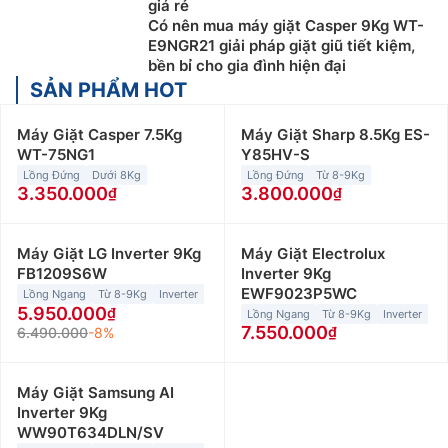
giá rẻ
Có nên mua máy giặt Casper 9Kg WT-
E9NGR21 giải pháp giặt giũ tiết kiệm,
bền bỉ cho gia đình hiện đại
SẢN PHẨM HOT
Máy Giặt Casper 7.5Kg
Máy Giặt Sharp 8.5Kg ES-
WT-75NG1
Y85HV-S
Lồng Đứng
Dưới 8Kg
Lồng Đứng
Từ 8-9Kg
3.350.000
3.800.000
Máy Giặt LG Inverter 9Kg
Máy Giặt Electrolux
FB1209S6W
Inverter 9Kg
EWF9023P5WC
Lồng Ngang
Từ 8-9Kg
Inverter
5.950.000
Lồng Ngang
Từ 8-9Kg
Inverter
7.550.000
6.490.000
-8%
Máy Giặt Samsung AI
Inverter 9Kg
WW90T634DLN/SV