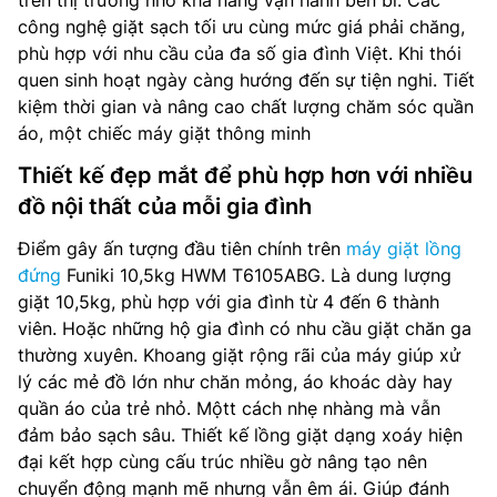
trên thị trường nhờ khả năng vận hành bền bỉ. Các
công nghệ giặt sạch tối ưu cùng mức giá phải chăng,
phù hợp với nhu cầu của đa số gia đình Việt. Khi thói
quen sinh hoạt ngày càng hướng đến sự tiện nghi. Tiết
kiệm thời gian và nâng cao chất lượng chăm sóc quần
áo, một chiếc máy giặt thông minh
Thiết kế đẹp mắt để phù hợp hơn với nhiều
đồ nội thất của mỗi gia đình
Điểm gây ấn tượng đầu tiên chính trên
máy giặt lồng
đứng
Funiki 10,5kg HWM T6105ABG. Là dung lượng
giặt 10,5kg, phù hợp với gia đình từ 4 đến 6 thành
viên. Hoặc những hộ gia đình có nhu cầu giặt chăn ga
thường xuyên. Khoang giặt rộng rãi của máy giúp xử
lý các mẻ đồ lớn như chăn mỏng, áo khoác dày hay
quần áo của trẻ nhỏ. Mộtt cách nhẹ nhàng mà vẫn
đảm bảo sạch sâu. Thiết kế lồng giặt dạng xoáy hiện
đại kết hợp cùng cấu trúc nhiều gờ nâng tạo nên
chuyển động mạnh mẽ nhưng vẫn êm ái. Giúp đánh