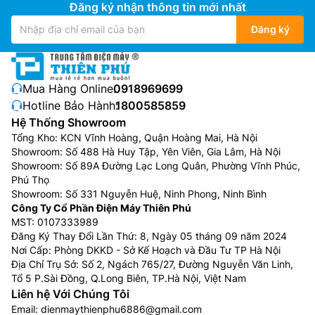
Đăng ký nhận thông tin mới nhất
Đăng ký
Mua Hàng Online:
0918969699
Hotline Bảo Hành:
1800585859
Hệ Thống Showroom
Tổng Kho: KCN Vĩnh Hoàng, Quận Hoàng Mai, Hà Nội
Showroom: Số 488 Hà Huy Tập, Yên Viên, Gia Lâm, Hà Nội
Showroom: Số 89A Đường Lạc Long Quân, Phường Vĩnh Phúc,
Phú Thọ
Showroom: Số 331 Nguyễn Huệ, Ninh Phong, Ninh Bình
Công Ty Cổ Phần Điện Máy Thiên Phú
MST: 0107333989
Đăng Ký Thay Đổi Lần Thứ: 8, Ngày 05 tháng 09 năm 2024
Nơi Cấp: Phòng DKKD - Sở Kế Hoạch và Đầu Tư TP Hà Nội
Địa Chỉ Trụ Sở: Số 2, Ngách 765/27, Đường Nguyễn Văn Linh,
Tổ 5 P.Sài Đồng, Q.Long Biên, TP.Hà Nội, Việt Nam
Liên hệ Với Chúng Tôi
Email:
dienmaythienphu6886@gmail.com