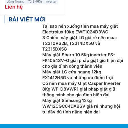
Lồng Ngang
Từ 8-9Kg
Inverter
Liên hệ
BÀI VIẾT MỚI
Tại sao nên xuống tiền mua máy giặt
Electrolux 10kg EWF1024D3WC
3 Chiếc máy giặt LG giá rẻ nên mua:
T2310VS2B, T2314DX5G và
T2315DX5G
Máy giặt Sharp 10.5Kg inverter ES-
FK1054SV-G giải pháp giặt giũ hiện đại
cho gia đình đông thành viên
Máy giặt LG cửa ngang 12kg
FX1412N5G và những ưu điểm trội
Có nên mua máy Giặt Casper Inverter
8Kg WF-D8VWR1 giải pháp giặt giũ
thông minh cho gia đình hiện đại
Máy giặt Samsung 12kg
WW12CGC04DABSV giá rẻ nhưng hội
tụ đầy đủ tính năng hiện đại