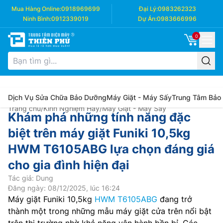
Mua Hàng Online:
0918969699
Đại Lý:
0983262323
Ninh Bình:
0912339019
Dự Án:
0983666996
0
Dịch Vụ Sửa Chữa Bảo Dưỡng
Máy Giặt - Máy Sấy
Trung Tâm Bảo
Trang chủ
/
Kinh Nghiệm Hay
/
Máy Giặt - Máy Sấy
Khám phá những tính năng đặc
biệt trên máy giặt Funiki 10,5kg
HWM T6105ABG lựa chọn đáng giá
cho gia đình hiện đại
Tác giả: Dung
Đăng ngày: 08/12/2025, lúc 16:24
Máy giặt Funiki 10,5kg
HWM T6105ABG
đang trở
thành một trong những mẫu máy giặt cửa trên nổi bật