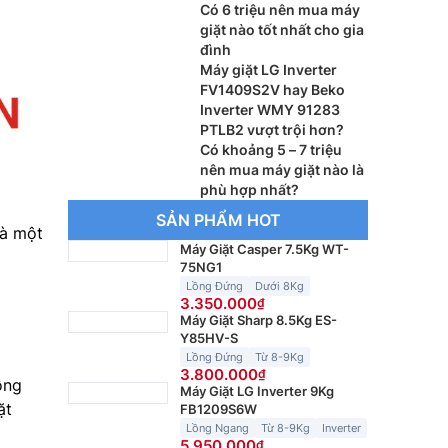
Có 6 triệu nên mua máy
giặt nào tốt nhất cho gia
đình
Máy giặt LG Inverter
FV1409S2V hay Beko
Inverter WMY 91283
PTLB2 vượt trội hơn?
Có khoảng 5 – 7 triệu
nên mua máy giặt nào là
phù hợp nhất?
SẢN PHẨM HOT
là một
Máy Giặt Casper 7.5Kg WT-
75NG1
Lồng Đứng
Dưới 8Kg
3.350.000
Máy Giặt Sharp 8.5Kg ES-
Y85HV-S
Lồng Đứng
Từ 8-9Kg
3.800.000
ồng
Máy Giặt LG Inverter 9Kg
ặt
FB1209S6W
Lồng Ngang
Từ 8-9Kg
Inverter
5.950.000