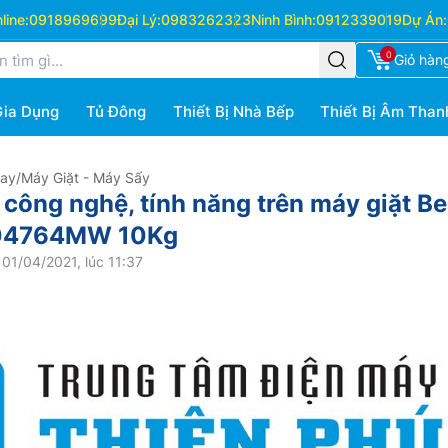
ine:
0918969699
Đại Lý:
0983262323
Ninh Bình:
0912339019
Dự Án:
0
Giỏ hàn
Gia Dụng
Tủ Đông
Thiết Bị Nhà Bếp
Thiết Bị Âm Than
Hay
/
Máy Giặt - Máy Sấy
công nghệ, tính năng trên máy giặt B
104764MW 10Kg
01/04/2021, lúc 11:37