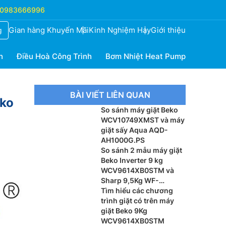
0983666996
Gian hàng Khuyến Mãi
Kinh Nghiệm Hay
Giới thiệu
g
h
Điều Hoà Công Trình
Bơm Nhiệt Heat Pump
BÀI VIẾT LIÊN QUAN
eko
So sánh máy giặt Beko
WCV10749XMST và máy
giặt sấy Aqua AQD-
AH1000G.PS
So sánh 2 mẫu máy giặt
Beko Inverter 9 kg
WCV9614XB0STM và
Sharp 9,5Kg WF-
95I140BGB
Tìm hiểu các chương
trình giặt có trên máy
giặt Beko 9Kg
WCV9614XB0STM