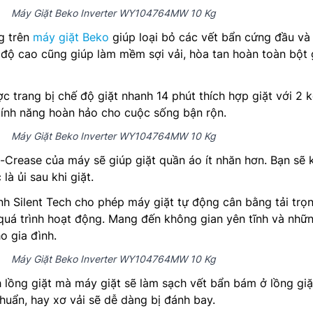
Máy Giặt Beko Inverter WY104764MW 10 Kg
g trên
máy giặt Beko
giúp loại bỏ các vết bẩn cứng đầu và 
 độ cao cũng giúp làm mềm sợi vải, hòa tan hoàn toàn bột 
c trang bị chế độ giặt nhanh 14 phút thích hợp giặt với 2 
tính năng hoàn hảo cho cuộc sống bận rộn.
Máy Giặt Beko Inverter WY104764MW 10 Kg
i-Crease của máy sẽ giúp giặt quần áo ít nhăn hơn. Bạn sẽ
là ủi sau khi giặt.
nh Silent Tech cho phép máy giặt tự động cân bằng tải trọn
quá trình hoạt động. Mang đến không gian yên tĩnh và nhữ
o gia đình.
Máy Giặt Beko Inverter WY104764MW 10 Kg
 lồng giặt mà máy giặt sẽ làm sạch vết bẩn bám ở lồng giặ
huẩn, hay xơ vải sẽ dễ dàng bị đánh bay.