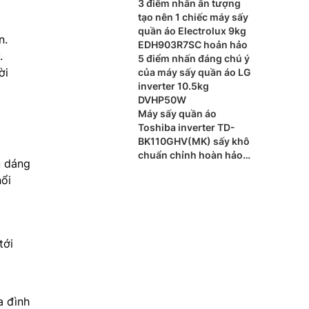
dùng loại nào?
3 điểm nhấn ấn tượng
tạo nên 1 chiếc máy sấy
quần áo Electrolux 9kg
n.
EDH903R7SC hoản hảo
.
5 điểm nhấn đáng chú ý
ời
của máy sấy quần áo LG
inverter 10.5kg
DVHP50W
Máy sấy quần áo
Toshiba inverter TD-
BK110GHV(MK) sấy khô
chuẩn chỉnh hoàn hảo
u dáng
từng chi tiết
nổi
tới
a đình