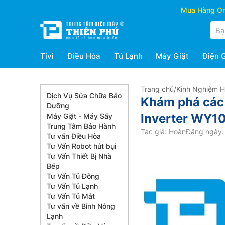
Mua Hàng Onl
Tivi
Điều Hòa
Tủ Lạnh
Máy Giặt
Điện 
Trang chủ
/
Kinh Nghiệm 
Dịch Vụ Sửa Chữa Bảo
Khám phá các 
Dưỡng
Inverter WY
Máy Giặt - Máy Sấy
Trung Tâm Bảo Hành
Tác giả: Hoàn
Đăng ngày: 
Tư vấn Điều Hòa
Tư Vấn Robot hút bụi
Tư Vấn Thiết Bị Nhà
Bếp
Tư Vấn Tủ Đông
Tư Vấn Tủ Lạnh
Tư Vấn Tủ Mát
Tư vấn về Bình Nóng
Lạnh