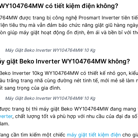
o WY104764MW có tiết kiệm điện không?
64MW được trang bị công nghệ Prosmart Inverter tiên tiế
điện tiêu thụ mà vẫn đảm bảo chức năng giặt giũ hàng ngày
òn giúp máy giặt hoạt động ổn định, êm ái và bền bỉ với th
Máy Giặt Beko Inverter WY104764MW 10 Kg
áy giặt Beko Inverter WY104764MW không?
 Beko Inverter 10kg WY104764MW có thiết kế nhỏ gọn, kiể
u trắng trang nhã cùng đường nét tinh tế, mới mẻ sẽ làm 
t sang trọng của gia đình.
Máy Giặt Beko Inverter WY104764MW 10 Kg
 được trang bị thì máy giặt Beko WY104764MW đang mang 
verter
, chất lượng tốt và phù hợp với nhu cầu của đại đa số
Nam.
đang cần tìm kiếm một chiếc
máy giặt tiết kiệm điện
cho gi