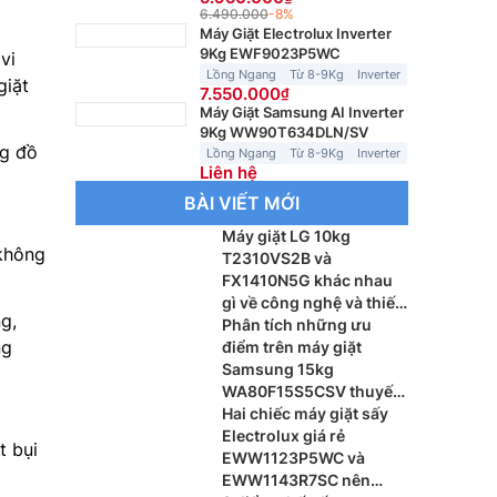
6.490.000
-8%
Máy Giặt Electrolux Inverter
9Kg EWF9023P5WC
vi
Lồng Ngang
Từ 8-9Kg
Inverter
giặt
7.550.000
Máy Giặt Samsung AI Inverter
9Kg WW90T634DLN/SV
kg đồ
Lồng Ngang
Từ 8-9Kg
Inverter
Liên hệ
BÀI VIẾT MỚI
Máy giặt LG 10kg
 không
T2310VS2B và
FX1410N5G khác nhau
gì về công nghệ và thiết
g,
kế
Phân tích những ưu
ng
điểm trên máy giặt
Samsung 15kg
WA80F15S5CSV thuyết
phục người mua
Hai chiếc máy giặt sấy
Electrolux giá rẻ
t bụi
EWW1123P5WC và
EWW1143R7SC nên