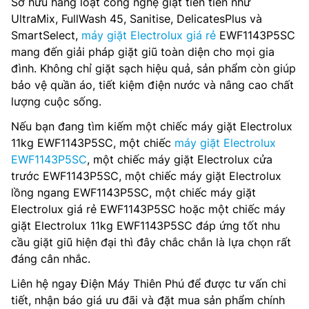
Sở hữu hàng loạt công nghệ giặt tiên tiến như
UltraMix, FullWash 45, Sanitise, DelicatesPlus và
SmartSelect,
máy giặt Electrolux giá rẻ
EWF1143P5SC
mang đến giải pháp giặt giũ toàn diện cho mọi gia
đình. Không chỉ giặt sạch hiệu quả, sản phẩm còn giúp
bảo vệ quần áo, tiết kiệm điện nước và nâng cao chất
lượng cuộc sống.
Nếu bạn đang tìm kiếm một chiếc máy giặt Electrolux
11kg EWF1143P5SC, một chiếc
máy giặt Electrolux
EWF1143P5SC
, một chiếc máy giặt Electrolux cửa
trước EWF1143P5SC, một chiếc máy giặt Electrolux
lồng ngang EWF1143P5SC, một chiếc máy giặt
Electrolux giá rẻ EWF1143P5SC hoặc một chiếc máy
giặt Electrolux 11kg EWF1143P5SC đáp ứng tốt nhu
cầu giặt giũ hiện đại thì đây chắc chắn là lựa chọn rất
đáng cân nhắc.
Liên hệ ngay Điện Máy Thiên Phú để được tư vấn chi
tiết, nhận báo giá ưu đãi và đặt mua sản phẩm chính