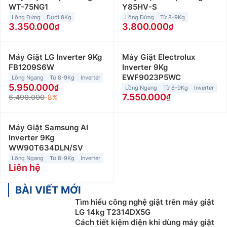
WT-75NG1
Y85HV-S
Lồng Đứng
Dưới 8Kg
Lồng Đứng
Từ 8-9Kg
3.350.000
3.800.000
Máy Giặt LG Inverter 9Kg
Máy Giặt Electrolux
FB1209S6W
Inverter 9Kg
EWF9023P5WC
Lồng Ngang
Từ 8-9Kg
Inverter
5.950.000
Lồng Ngang
Từ 8-9Kg
Inverter
7.550.000
6.490.000
-8%
Máy Giặt Samsung AI
Inverter 9Kg
WW90T634DLN/SV
Lồng Ngang
Từ 8-9Kg
Inverter
Liên hệ
BÀI VIẾT MỚI
Tìm hiểu công nghệ giặt trên máy giặt
LG 14kg T2314DX5G
Cách tiết kiệm điện khi dùng máy giặt