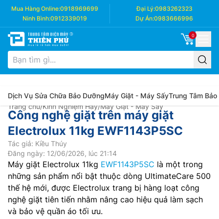
Mua Hàng Online:
0918969699
Đại Lý:
0983262323
Ninh Bình:
0912339019
Dự Án:
0983666996
0
Dịch Vụ Sửa Chữa Bảo Dưỡng
Máy Giặt - Máy Sấy
Trung Tâm Bảo
Trang chủ
/
Kinh Nghiệm Hay
/
Máy Giặt - Máy Sấy
Công nghệ giặt trên máy giặt
Electrolux 11kg EWF1143P5SC
Tác giả: Kiều Thúy
Đăng ngày: 12/06/2026, lúc 21:14
Máy giặt Electrolux 11kg
EWF1143P5SC
là một trong
những sản phẩm nổi bật thuộc dòng UltimateCare 500
thế hệ mới, được Electrolux trang bị hàng loạt công
nghệ giặt tiên tiến nhằm nâng cao hiệu quả làm sạch
và bảo vệ quần áo tối ưu.