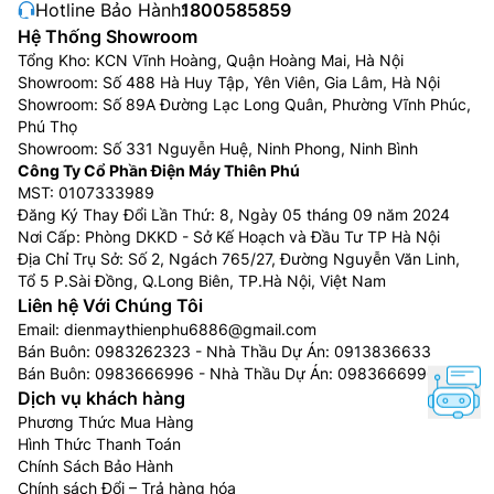
Hotline Bảo Hành:
1800585859
Hệ Thống Showroom
Tổng Kho: KCN Vĩnh Hoàng, Quận Hoàng Mai, Hà Nội
Showroom: Số 488 Hà Huy Tập, Yên Viên, Gia Lâm, Hà Nội
Showroom: Số 89A Đường Lạc Long Quân, Phường Vĩnh Phúc,
Phú Thọ
Showroom: Số 331 Nguyễn Huệ, Ninh Phong, Ninh Bình
Công Ty Cổ Phần Điện Máy Thiên Phú
MST: 0107333989
Đăng Ký Thay Đổi Lần Thứ: 8, Ngày 05 tháng 09 năm 2024
Nơi Cấp: Phòng DKKD - Sở Kế Hoạch và Đầu Tư TP Hà Nội
Địa Chỉ Trụ Sở: Số 2, Ngách 765/27, Đường Nguyễn Văn Linh,
Tổ 5 P.Sài Đồng, Q.Long Biên, TP.Hà Nội, Việt Nam
Liên hệ Với Chúng Tôi
Email:
dienmaythienphu6886@gmail.com
Bán Buôn:
0983262323
- Nhà Thầu Dự Án:
0913836633
Bán Buôn:
0983666996
- Nhà Thầu Dự Án:
0983666996
Dịch vụ khách hàng
Phương Thức Mua Hàng
Hình Thức Thanh Toán
Chính Sách Bảo Hành
Chính sách Đổi – Trả hàng hóa