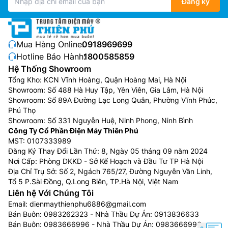
Đăng ký
Mua Hàng Online:
0918969699
Hotline Bảo Hành:
1800585859
Hệ Thống Showroom
Tổng Kho: KCN Vĩnh Hoàng, Quận Hoàng Mai, Hà Nội
Showroom: Số 488 Hà Huy Tập, Yên Viên, Gia Lâm, Hà Nội
Showroom: Số 89A Đường Lạc Long Quân, Phường Vĩnh Phúc,
Phú Thọ
Showroom: Số 331 Nguyễn Huệ, Ninh Phong, Ninh Bình
Công Ty Cổ Phần Điện Máy Thiên Phú
MST: 0107333989
Đăng Ký Thay Đổi Lần Thứ: 8, Ngày 05 tháng 09 năm 2024
Nơi Cấp: Phòng DKKD - Sở Kế Hoạch và Đầu Tư TP Hà Nội
Địa Chỉ Trụ Sở: Số 2, Ngách 765/27, Đường Nguyễn Văn Linh,
Tổ 5 P.Sài Đồng, Q.Long Biên, TP.Hà Nội, Việt Nam
Liên hệ Với Chúng Tôi
Email:
dienmaythienphu6886@gmail.com
Bán Buôn:
0983262323
- Nhà Thầu Dự Án:
0913836633
Bán Buôn:
0983666996
- Nhà Thầu Dự Án:
0983666996