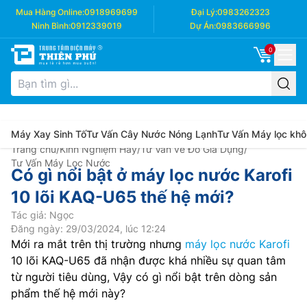
Mua Hàng Online:
0918969699
Đại Lý:
0983262323
Ninh Bình:
0912339019
Dự Án:
0983666996
0
Máy Xay Sinh Tố
Tư Vấn Cây Nước Nóng Lạnh
Tư Vấn Máy lọc khô
Trang chủ
/
Kinh Nghiệm Hay
/
Tư Vấn về Đồ Gia Dụng
/
Tư Vấn Máy Lọc Nước
Có gì nổi bật ở máy lọc nước Karofi
10 lõi KAQ-U65 thế hệ mới?
Tác giả: Ngọc
Đăng ngày: 29/03/2024, lúc 12:24
Mới ra mắt trên thị trường nhưng
máy lọc nước Karofi
10 lõi KAQ-U65 đã nhận được khá nhiều sự quan tâm
từ người tiêu dùng, Vậy có gì nổi bật trên dòng sản
phẩm thế hệ mới này?