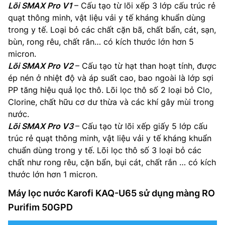
Lõi SMAX Pro V1
– Cấu tạo từ lõi xếp 3 lớp cấu trúc rẻ
quạt thông minh, vật liệu vải y tế kháng khuẩn dùng
trong y tế. Loại bỏ các chất cặn bã, chất bẩn, cát, sạn,
bùn, rong rêu, chất rắn… có kích thước lớn hơn 5
micron.
Lõi SMAX Pro V2
– Cấu tạo từ hạt than hoạt tính, được
ép nén ở nhiệt độ và áp suất cao, bao ngoài là lớp sợi
PP tăng hiệu quả lọc thô. Lõi lọc thô số 2 loại bỏ Clo,
Clorine, chất hữu cơ dư thừa và các khí gây mùi trong
nước.
Lõi SMAX Pro V3
– Cấu tạo từ lõi xếp giấy 5 lớp cấu
trúc rẻ quạt thông minh, vật liệu vải y tế kháng khuẩn
chuẩn dùng trong y tế. Lõi lọc thô số 3 loại bỏ các
chất như rong rêu, cặn bẩn, bụi cát, chất rắn … có kích
thước lớn hơn 1 micron.
Máy lọc nước Karofi KAQ-U65 sử dụng màng RO
Purifim 50GPD