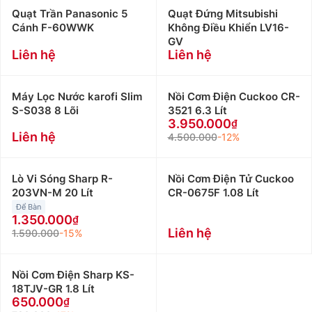
Quạt Trần Panasonic 5
Quạt Đứng Mitsubishi
Cánh F-60WWK
Không Điều Khiển LV16-
GV
Liên hệ
Liên hệ
Máy Lọc Nước karofi Slim
Nồi Cơm Điện Cuckoo CR-
S-S038 8 Lõi
3521 6.3 Lít
3.950.000
Liên hệ
4.500.000
-12%
Lò Vi Sóng Sharp R-
Nồi Cơm Điện Tử Cuckoo
203VN-M 20 Lít
CR-0675F 1.08 Lít
Để Bàn
1.350.000
Liên hệ
1.590.000
-15%
Nồi Cơm Điện Sharp KS-
18TJV-GR 1.8 Lít
650.000