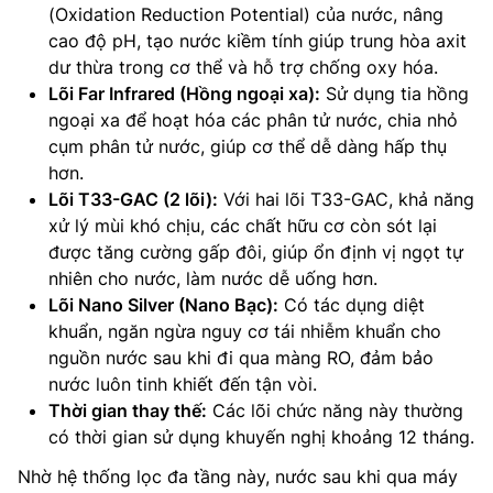
(Oxidation Reduction Potential) của nước, nâng
cao độ pH, tạo nước kiềm tính giúp trung hòa axit
dư thừa trong cơ thể và hỗ trợ chống oxy hóa.
Lõi Far Infrared (Hồng ngoại xa):
Sử dụng tia hồng
ngoại xa để hoạt hóa các phân tử nước, chia nhỏ
cụm phân tử nước, giúp cơ thể dễ dàng hấp thụ
hơn.
Lõi T33-GAC (2 lõi):
Với hai lõi T33-GAC, khả năng
xử lý mùi khó chịu, các chất hữu cơ còn sót lại
được tăng cường gấp đôi, giúp ổn định vị ngọt tự
nhiên cho nước, làm nước dễ uống hơn.
Lõi Nano Silver (Nano Bạc):
Có tác dụng diệt
khuẩn, ngăn ngừa nguy cơ tái nhiễm khuẩn cho
nguồn nước sau khi đi qua màng RO, đảm bảo
nước luôn tinh khiết đến tận vòi.
Thời gian thay thế:
Các lõi chức năng này thường
có thời gian sử dụng khuyến nghị khoảng 12 tháng.
Nhờ hệ thống lọc đa tầng này, nước sau khi qua máy