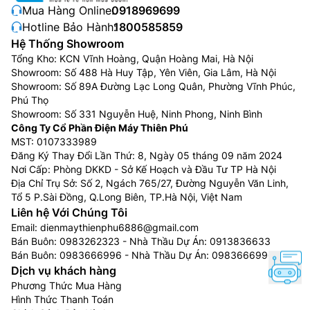
Mua Hàng Online:
0918969699
Hotline Bảo Hành:
1800585859
Hệ Thống Showroom
Tổng Kho: KCN Vĩnh Hoàng, Quận Hoàng Mai, Hà Nội
Showroom: Số 488 Hà Huy Tập, Yên Viên, Gia Lâm, Hà Nội
Showroom: Số 89A Đường Lạc Long Quân, Phường Vĩnh Phúc,
Phú Thọ
Showroom: Số 331 Nguyễn Huệ, Ninh Phong, Ninh Bình
Công Ty Cổ Phần Điện Máy Thiên Phú
MST: 0107333989
Đăng Ký Thay Đổi Lần Thứ: 8, Ngày 05 tháng 09 năm 2024
Nơi Cấp: Phòng DKKD - Sở Kế Hoạch và Đầu Tư TP Hà Nội
Địa Chỉ Trụ Sở: Số 2, Ngách 765/27, Đường Nguyễn Văn Linh,
Tổ 5 P.Sài Đồng, Q.Long Biên, TP.Hà Nội, Việt Nam
Liên hệ Với Chúng Tôi
Email:
dienmaythienphu6886@gmail.com
Bán Buôn:
0983262323
- Nhà Thầu Dự Án:
0913836633
Bán Buôn:
0983666996
- Nhà Thầu Dự Án:
0983666996
Dịch vụ khách hàng
Phương Thức Mua Hàng
Hình Thức Thanh Toán