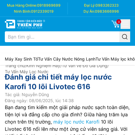
Mua Hàng Online:
0918969699
Đại Lý:
0983262323
Ninh Bình:
0912339019
Dự Án:
0983666996
0
Máy Xay Sinh Tố
Tư Vấn Cây Nước Nóng Lạnh
Tư Vấn Máy lọc khô
Trang chủ
/
Kinh Nghiệm Hay
/
Tư Vấn về Đồ Gia Dụng
/
Tư Vấn Máy Lọc Nước
Đánh giá chi tiết máy lọc nước
Karofi 10 lõi Livotec 616
Tác giả: Nguyễn Dũng
Đăng ngày: 08/06/2025, lúc 14:38
Bạn đang tìm kiếm một giải pháp nước sạch toàn diện,
tiện lợi và đẳng cấp cho gia đình? Giữa hàng trăm lựa
chọn trên thị trường,
máy lọc nước Karofi
10 lõi
Livotec 616 nổi lên như một ứng cử viên sáng giá. Với