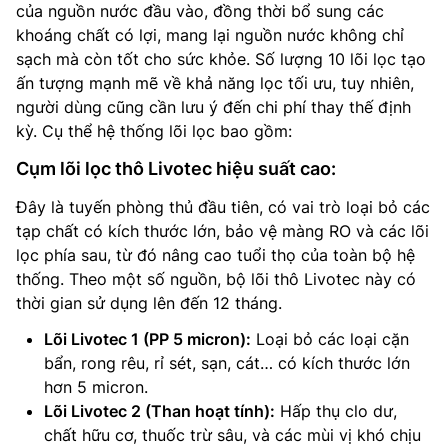
của nguồn nước đầu vào, đồng thời bổ sung các
khoáng chất có lợi, mang lại nguồn nước không chỉ
sạch mà còn tốt cho sức khỏe. Số lượng 10 lõi lọc tạo
ấn tượng mạnh mẽ về khả năng lọc tối ưu, tuy nhiên,
người dùng cũng cần lưu ý đến chi phí thay thế định
kỳ. Cụ thể hệ thống lõi lọc bao gồm:
Cụm lõi lọc thô Livotec hiệu suất cao:
Đây là tuyến phòng thủ đầu tiên, có vai trò loại bỏ các
tạp chất có kích thước lớn, bảo vệ màng RO và các lõi
lọc phía sau, từ đó nâng cao tuổi thọ của toàn bộ hệ
thống. Theo một số nguồn, bộ lõi thô Livotec này có
thời gian sử dụng lên đến 12 tháng.
Lõi Livotec 1 (PP 5 micron):
Loại bỏ các loại cặn
bẩn, rong rêu, rỉ sét, sạn, cát… có kích thước lớn
hơn 5 micron.
Lõi Livotec 2 (Than hoạt tính):
Hấp thụ clo dư,
chất hữu cơ, thuốc trừ sâu, và các mùi vị khó chịu