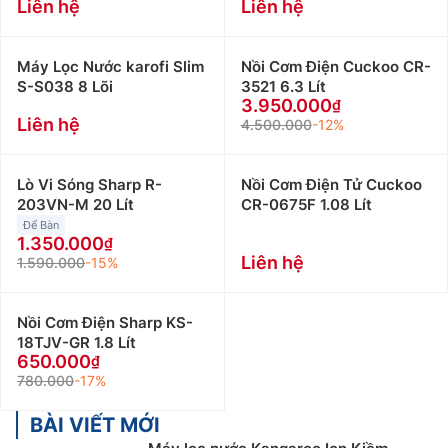
Liên hệ
Liên hệ
Máy Lọc Nước karofi Slim
Nồi Cơm Điện Cuckoo CR-
S-S038 8 Lõi
3521 6.3 Lít
3.950.000
Liên hệ
4.500.000
-12%
Lò Vi Sóng Sharp R-
Nồi Cơm Điện Tử Cuckoo
203VN-M 20 Lít
CR-0675F 1.08 Lít
Để Bàn
1.350.000
Liên hệ
1.590.000
-15%
Nồi Cơm Điện Sharp KS-
18TJV-GR 1.8 Lít
650.000
780.000
-17%
BÀI VIẾT MỚI