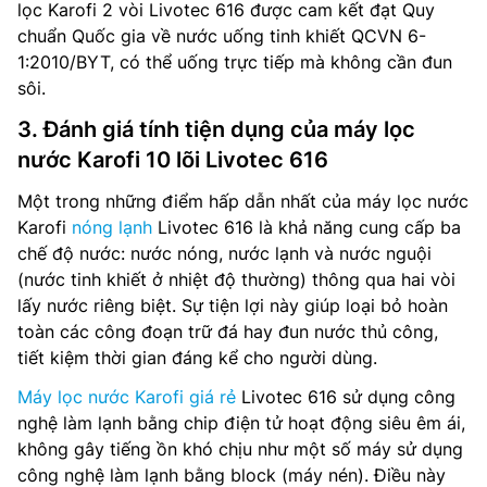
lọc Karofi 2 vòi Livotec 616 được cam kết đạt Quy
chuẩn Quốc gia về nước uống tinh khiết QCVN 6-
1:2010/BYT, có thể uống trực tiếp mà không cần đun
sôi.
3. Đánh giá tính tiện dụng của máy lọc
nước Karofi 10 lõi Livotec 616
Một trong những điểm hấp dẫn nhất của máy lọc nước
Karofi
nóng lạnh
Livotec 616 là khả năng cung cấp ba
chế độ nước: nước nóng, nước lạnh và nước nguội
(nước tinh khiết ở nhiệt độ thường) thông qua hai vòi
lấy nước riêng biệt. Sự tiện lợi này giúp loại bỏ hoàn
toàn các công đoạn trữ đá hay đun nước thủ công,
tiết kiệm thời gian đáng kể cho người dùng.
Máy lọc nước Karofi giá rẻ
Livotec 616 sử dụng công
nghệ làm lạnh bằng chip điện tử hoạt động siêu êm ái,
không gây tiếng ồn khó chịu như một số máy sử dụng
công nghệ làm lạnh bằng block (máy nén). Điều này