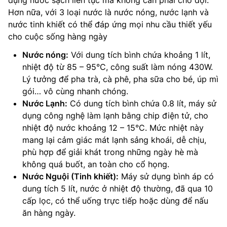
dụng nước sạch liên tục mà không cần phải chờ đợi.
Hơn nữa, với 3 loại nước là nước nóng, nước lạnh và
nước tinh khiết có thể đáp ứng mọi nhu cầu thiết yếu
cho cuộc sống hàng ngày
Nước nóng:
Với dung tích bình chứa khoảng 1 lít,
nhiệt độ từ 85 – 95°C, công suất làm nóng 430W.
Lý tưởng để pha trà, cà phê, pha sữa cho bé, úp mì
gói… vô cùng nhanh chóng.
Nước Lạnh:
Có dung tích bình chứa 0.8 lít, máy sử
dụng công nghệ làm lạnh bằng chip điện tử, cho
nhiệt độ nước khoảng 12 – 15°C. Mức nhiệt này
mang lại cảm giác mát lạnh sảng khoái, dễ chịu,
phù hợp để giải khát trong những ngày hè mà
không quá buốt, an toàn cho cổ họng.
Nước Nguội (Tinh khiết):
Máy sử dụng bình áp có
dung tích 5 lít, nước ở nhiệt độ thường, đã qua 10
cấp lọc, có thể uống trực tiếp hoặc dùng để nấu
ăn hàng ngày.