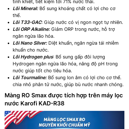
tinh khiết, tiết kiệm tới 71% nước thải.
Lõi Mineral:
Bổ sung khoáng chất có lợi cho cơ
thể.
Lõi T33-GAC
: Giúp nước có vị ngon ngọt tự nhiên.
Lõi ORP Alkaline:
Giảm ORP trong nước, hỗ trợ
ngăn ngừa lão hóa.
Lõi Nano Silver:
Diệt khuẩn, ngăn ngừa tái nhiễm
khuẩn cho nước.
Lõi Hydrogen plus
: Bổ sung gấp đôi lượng
Hydrogen ngăn ngừa lão hóa, nâng độ pH trong
nước giúp tốt cho tiêu hóa.
Lõi Tourmaline:
Bổ sung Ion âm có lợi cho cơ thể.
chia nhỏ phân tử nước, giúp bù nước nhanh chóng.
Màng RO Smax được tích hợp trên máy lọc
nước Karofi KAD-R38