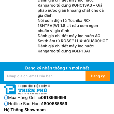
Đánh giá chi tiết máy lọc nước
Kangaroo tủ đứng KGHC13A3 – Giải
pháp nước giàu khoáng chất cho cả
gia đình
Nồi cơm điện tử Toshiba RC-
18NTFV(W) 1.8 Lít nấu cơm ngon
chuẩn vị gia đình
Đánh giá chi tiết máy lọc nước AO
Smith âm tủ ROSS™ LUX-AOU800HOT
Đánh giá chi tiết máy lọc nước
Kangaroo tủ đứng KGEP13A1
Đăng ký nhận thông tin mới nhất
Đăng ký
Mua Hàng Online:
0918969699
Hotline Bảo Hành:
1800585859
Hệ Thống Showroom