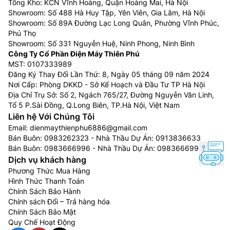
Tổng Kho: KCN Vĩnh Hoàng, Quận Hoàng Mai, Hà Nội
Showroom: Số 488 Hà Huy Tập, Yên Viên, Gia Lâm, Hà Nội
Showroom: Số 89A Đường Lạc Long Quân, Phường Vĩnh Phúc,
Phú Thọ
Showroom: Số 331 Nguyễn Huệ, Ninh Phong, Ninh Bình
Công Ty Cổ Phần Điện Máy Thiên Phú
MST: 0107333989
Đăng Ký Thay Đổi Lần Thứ: 8, Ngày 05 tháng 09 năm 2024
Nơi Cấp: Phòng DKKD - Sở Kế Hoạch và Đầu Tư TP Hà Nội
Địa Chỉ Trụ Sở: Số 2, Ngách 765/27, Đường Nguyễn Văn Linh,
Tổ 5 P.Sài Đồng, Q.Long Biên, TP.Hà Nội, Việt Nam
Liên hệ Với Chúng Tôi
Email:
dienmaythienphu6886@gmail.com
Bán Buôn:
0983262323
- Nhà Thầu Dự Án:
0913836633
Bán Buôn:
0983666996
- Nhà Thầu Dự Án:
0983666996
Dịch vụ khách hàng
Phương Thức Mua Hàng
Hình Thức Thanh Toán
Chính Sách Bảo Hành
Chính sách Đổi – Trả hàng hóa
Chính Sách Bảo Mật
Quy Chế Hoạt Động