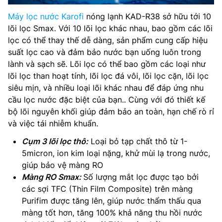
Máy lọc nước Karofi
nóng lạnh KAD-R38 sở hữu tới 10
lõi lọc Smax. Với 10 lõi lọc khác nhau, bao gồm các lõi
lọc có thể thay thế dễ dàng, sản phẩm cung cấp hiệu
suất lọc cao và đảm bảo nước bạn uống luôn trong
lành và sạch sẽ. Lõi lọc có thể bao gồm các loại như
lõi lọc than hoạt tính, lõi lọc đá vôi, lõi lọc cặn, lõi lọc
siêu mịn, và nhiều loại lõi khác nhau để đáp ứng nhu
cầu lọc nước đặc biệt của bạn.. Cùng với đó thiết kế
bộ lõi nguyên khối giúp đảm bảo an toàn, hạn chế rò rỉ
và việc tái nhiễm khuẩn.
Cụm 3 lõi lọc thô:
Loại bỏ tạp chất thô từ 1-
5micron, ion kim loại nặng, khử mùi lạ trong nước,
giúp bảo vệ màng RO
Màng RO Smax:
Số lượng mắt lọc được tạo bởi
các sợi TFC (Thin Film Composite) trên màng
Purifim được tăng lên, giúp nước thẩm thấu qua
màng tốt hơn, tăng 100% khả năng thu hồi nước