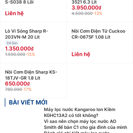
S-S038 8 Lõi
3521 6.3 Lít
3.950.000
Liên hệ
4.500.000
-12%
Lò Vi Sóng Sharp R-
Nồi Cơm Điện Tử Cuckoo
203VN-M 20 Lít
CR-0675F 1.08 Lít
Để Bàn
1.350.000
Liên hệ
1.590.000
-15%
Nồi Cơm Điện Sharp KS-
18TJV-GR 1.8 Lít
650.000
780.000
-17%
BÀI VIẾT MỚI
Máy lọc nước Kangaroo Ion Kiềm
KGHC13A2 có tốt không?
Vì sao nên chọn máy lọc nước AO
Smith để bàn C1 cho gia đình của mình