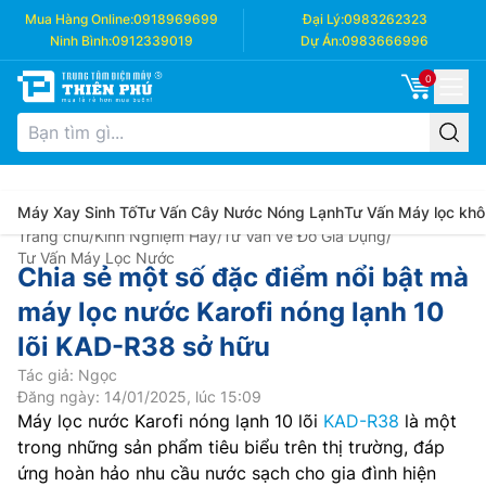
Mua Hàng Online:
0918969699
Đại Lý:
0983262323
Ninh Bình:
0912339019
Dự Án:
0983666996
0
Máy Xay Sinh Tố
Tư Vấn Cây Nước Nóng Lạnh
Tư Vấn Máy lọc khô
Trang chủ
/
Kinh Nghiệm Hay
/
Tư Vấn về Đồ Gia Dụng
/
Tư Vấn Máy Lọc Nước
Chia sẻ một số đặc điểm nổi bật mà
máy lọc nước Karofi nóng lạnh 10
lõi KAD-R38 sở hữu
Tác giả: Ngọc
Đăng ngày: 14/01/2025, lúc 15:09
Máy lọc nước Karofi nóng lạnh 10 lõi
KAD-R38
là một
trong những sản phẩm tiêu biểu trên thị trường, đáp
ứng hoàn hảo nhu cầu nước sạch cho gia đình hiện