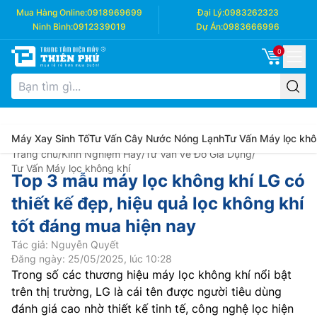
Mua Hàng Online:
0918969699
Đại Lý:
0983262323
Ninh Bình:
0912339019
Dự Án:
0983666996
0
Máy Xay Sinh Tố
Tư Vấn Cây Nước Nóng Lạnh
Tư Vấn Máy lọc khô
Trang chủ
/
Kinh Nghiệm Hay
/
Tư Vấn về Đồ Gia Dụng
/
Tư Vấn Máy lọc không khí
Top 3 mẫu máy lọc không khí LG có
thiết kế đẹp, hiệu quả lọc không khí
tốt đáng mua hiện nay
Tác giả: Nguyễn Quyết
Đăng ngày: 25/05/2025, lúc 10:28
Trong số các thương hiệu máy lọc không khí nổi bật
trên thị trường, LG là cái tên được người tiêu dùng
đánh giá cao nhờ thiết kế tinh tế, công nghệ lọc hiện