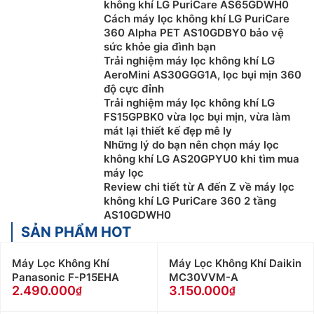
không khí LG PuriCare AS65GDWH0
Cách máy lọc không khí LG PuriCare
360 Alpha PET AS10GDBY0 bảo vệ
sức khỏe gia đình bạn
Trải nghiệm máy lọc không khí LG
AeroMini AS30GGG1A, lọc bụi mịn 360
độ cực đỉnh
Trải nghiệm máy lọc không khí LG
FS15GPBK0 vừa lọc bụi mịn, vừa làm
mát lại thiết kế đẹp mê ly
Những lý do bạn nên chọn máy lọc
không khí LG AS20GPYU0 khi tìm mua
máy lọc
Review chi tiết từ A đến Z về máy lọc
không khí LG PuriCare 360 2 tầng
AS10GDWH0
SẢN PHẨM HOT
Máy Lọc Không Khí
Máy Lọc Không Khí Daikin
Panasonic F-P15EHA
MC30VVM-A
2.490.000
3.150.000