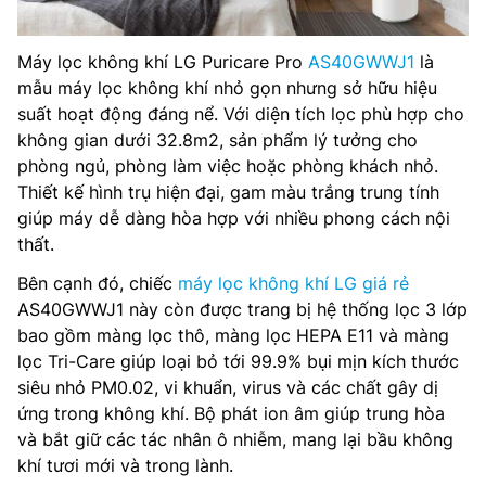
Máy lọc không khí LG Puricare Pro
AS40GWWJ1
là
mẫu máy lọc không khí nhỏ gọn nhưng sở hữu hiệu
suất hoạt động đáng nể. Với diện tích lọc phù hợp cho
không gian dưới 32.8m2, sản phẩm lý tưởng cho
phòng ngủ, phòng làm việc hoặc phòng khách nhỏ.
Thiết kế hình trụ hiện đại, gam màu trắng trung tính
giúp máy dễ dàng hòa hợp với nhiều phong cách nội
thất.
Bên cạnh đó, chiếc
máy lọc không khí LG giá rẻ
AS40GWWJ1 này còn được trang bị hệ thống lọc 3 lớp
bao gồm màng lọc thô, màng lọc HEPA E11 và màng
lọc Tri-Care giúp loại bỏ tới 99.9% bụi mịn kích thước
siêu nhỏ PM0.02, vi khuẩn, virus và các chất gây dị
ứng trong không khí. Bộ phát ion âm giúp trung hòa
và bắt giữ các tác nhân ô nhiễm, mang lại bầu không
khí tươi mới và trong lành.