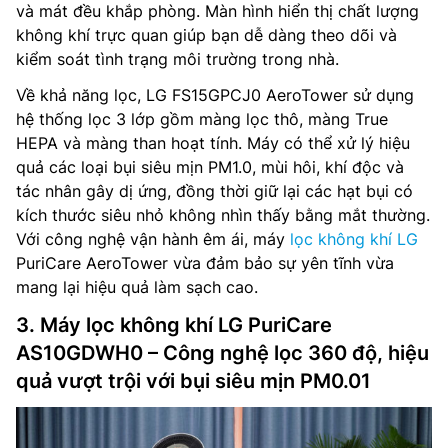
và mát đều khắp phòng. Màn hình hiển thị chất lượng
không khí trực quan giúp bạn dễ dàng theo dõi và
kiểm soát tình trạng môi trường trong nhà.
Về khả năng lọc, LG FS15GPCJ0 AeroTower sử dụng
hệ thống lọc 3 lớp gồm màng lọc thô, màng True
HEPA và màng than hoạt tính. Máy có thể xử lý hiệu
quả các loại bụi siêu mịn PM1.0, mùi hôi, khí độc và
tác nhân gây dị ứng, đồng thời giữ lại các hạt bụi có
kích thước siêu nhỏ không nhìn thấy bằng mắt thường.
Với công nghệ vận hành êm ái, máy
lọc không khí LG
PuriCare AeroTower vừa đảm bảo sự yên tĩnh vừa
mang lại hiệu quả làm sạch cao.
3. Máy lọc không khí LG PuriCare
AS10GDWH0 – Công nghệ lọc 360 độ, hiệu
quả vượt trội với bụi siêu mịn PM0.01