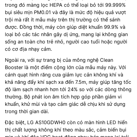
trong đó màng lọc HEPA có thể loại bỏ tới 99.999%
bụi siêu mịn PM0.01 và đây là mức độ hiệu quả vượt
trội mà rất ít mẫu máy trên thị trường có thể sánh
được. Đồng thời, máy còn giúp diệt khuẩn 99.9% và
loại bỏ các tác nhân gây dị ứng, mang lại không gian
sống an toàn cho trẻ nhỏ, người cao tuổi hoặc người
có cơ địa nhạy cảm.
Ngoài ra, với sự trang bị của mông nghệ Clean
Booster là một điểm cộng lớn của mẫu máy này. Với
cánh quạt hình răng cưa giảm lực cản không khí và
khả năng đẩy khí sạch xa đến 7.5m, máy giúp tăng tốc
độ làm sạch nhanh hơn tới 24% so với các dòng thông
thường. Bộ phát ion âm tích hợp góp phần giảm vi
khuẩn, khử mùi và tạo cảm giác dễ chịu khi sử dụng
trong thời gian dài.
Đặc biệt, LG AS10GDWH0 còn có màn hình LED hiển
thị chất lượng không khí theo màu sắc, cảm biến bụi
mịn và khí độc VOC hoạt động nhạy bén mang lại trải