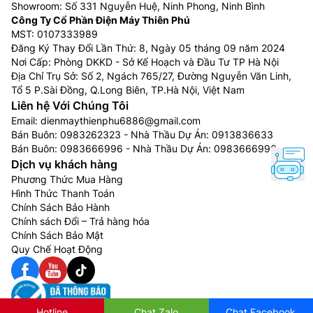
Showroom: Số 331 Nguyễn Huệ, Ninh Phong, Ninh Bình
Công Ty Cổ Phần Điện Máy Thiên Phú
MST: 0107333989
Đăng Ký Thay Đổi Lần Thứ: 8, Ngày 05 tháng 09 năm 2024
Nơi Cấp: Phòng DKKD - Sở Kế Hoạch và Đầu Tư TP Hà Nội
Địa Chỉ Trụ Sở: Số 2, Ngách 765/27, Đường Nguyễn Văn Linh,
Tổ 5 P.Sài Đồng, Q.Long Biên, TP.Hà Nội, Việt Nam
Liên hệ Với Chúng Tôi
Email:
dienmaythienphu6886@gmail.com
Bán Buôn:
0983262323
- Nhà Thầu Dự Án:
0913836633
Bán Buôn:
0983666996
- Nhà Thầu Dự Án:
0983666996
Dịch vụ khách hàng
Phương Thức Mua Hàng
Hình Thức Thanh Toán
Chính Sách Bảo Hành
Chính sách Đổi – Trả hàng hóa
Chính Sách Bảo Mật
Quy Chế Hoạt Động
Hotline
Chat Zalo
Chat Facebook