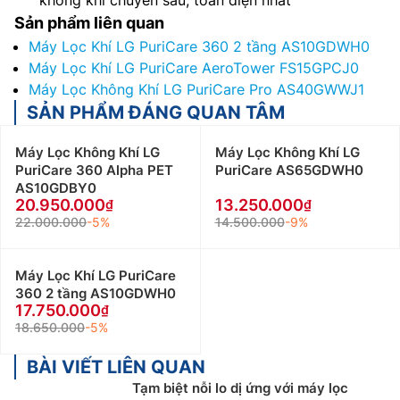
Sản phẩm liên quan
Máy Lọc Khí LG PuriCare 360 2 tầng AS10GDWH0
Máy Lọc Khí LG PuriCare AeroTower FS15GPCJ0
Máy Lọc Không Khí LG PuriCare Pro AS40GWWJ1
SẢN PHẨM ĐÁNG QUAN TÂM
Máy Lọc Không Khí LG
Máy Lọc Không Khí LG
PuriCare 360 Alpha PET
PuriCare AS65GDWH0
AS10GDBY0
20.950.000
13.250.000
22.000.000
-5%
14.500.000
-9%
Máy Lọc Khí LG PuriCare
360 2 tầng AS10GDWH0
17.750.000
18.650.000
-5%
BÀI VIẾT LIÊN QUAN
Tạm biệt nỗi lo dị ứng với máy lọc